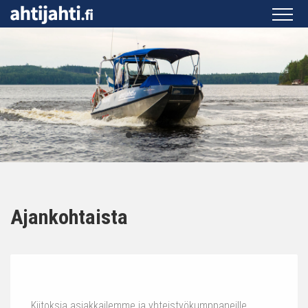
Ajankohtaista
Kiitoksia asiakkailemme ja yhteistyökumppaneille