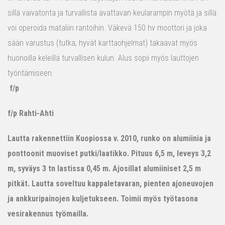
sillä vaivatonta ja turvallista avattavan keularampin myötä ja sillä
voi operoida mataliin rantoihin. Väkevä 150 hv moottori ja joka
sään varustus (tutka, hyvät karttaohjelmat) takaavat myös
huonoilla keleillä turvallisen kulun. Alus sopii myös lauttojen
työntämiseen.
f/p
f/p Rahti-Ahti
Lautta rakennettiin Kuopiossa v. 2010, runko on alumiinia ja
ponttoonit muoviset putki/laatikko. Pituus 6,5 m, leveys 3,2
m, syväys 3 tn lastissa 0,45 m. Ajosillat alumiiniset 2,5 m
pitkät. Lautta soveltuu kappaletavaran, pienten ajoneuvojen
ja ankkuripainojen kuljetukseen. Toimii myös työtasona
vesirakennus työmailla.