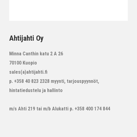
Ahtijahti Oy
Minna Canthin katu 2 A 26
70100 Kuopio
sales(a)ahtijahti.fi
p. +358 40 823 2328 myynti, tarjouspyynnöt,
hintatiedustelu ja hallinto
m/s Ahti 219 tai m/b Alukatti p. +358 400 174 844