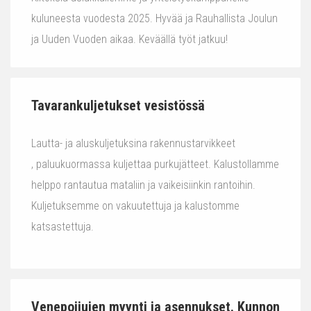
kuluneesta vuodesta 2025. Hyvää ja Rauhallista Joulun
ja Uuden Vuoden aikaa. Keväällä työt jatkuu!
Tavarankuljetukset vesistössä
Lautta- ja aluskuljetuksina rakennustarvikkeet
, paluukuormassa kuljettaa purkujätteet. Kalustollamme
helppo rantautua mataliin ja vaikeisiinkin rantoihin.
Kuljetuksemme on vakuutettuja ja kalustomme
katsastettuja.
Venepoijujen myynti ja asennukset. Kunnon