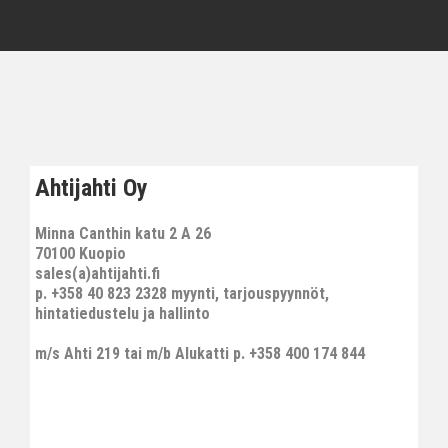
Ahtijahti Oy
Minna Canthin katu 2 A 26
70100 Kuopio
sales(a)ahtijahti.fi
p. +358 40 823 2328 myynti, tarjouspyynnöt,
hintatiedustelu ja hallinto
m/s Ahti 219 tai m/b Alukatti p. +358 400 174 844