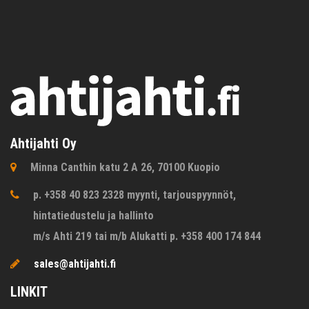
Ahtijahti Oy
Minna Canthin katu 2 A 26, 70100 Kuopio
p. +358 40 823 2328 myynti, tarjouspyynnöt,
hintatiedustelu ja hallinto
m/s Ahti 219 tai m/b Alukatti p. +358 400 174 844
sales@ahtijahti.fi
LINKIT