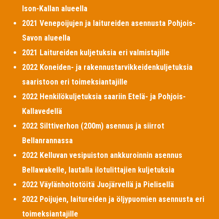
Ison-Kallan alueella
2021 Venepoijujen ja laitureiden asennusta Pohjois-
Savon alueella
2021 Laitureiden kuljetuksia eri valmistajille
2022 Koneiden- ja rakennustarvikkeidenkuljetuksia
saaristoon eri toimeksiantajille
2022 Henkilökuljetuksia saariin Etelä- ja Pohjois-
Kallavedellä
2022 Silttiverhon (200m) asennus ja siirrot
Bellanrannassa
2022 Kelluvan vesipuiston ankkuroinnin asennus
Bellawakelle, lautalla ilotulittajien kuljetuksia
2022 Väylänhoitotöitä Juojärvellä ja Pielisellä
2022 Poijujen, laitureiden ja öljypuomien asennusta eri
toimeksiantajille