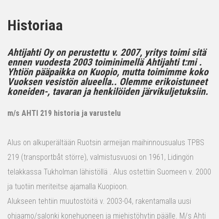
Historiaa
Ahtijahti Oy on perustettu v. 2007, yritys toimi sitä
ennen vuodesta 2003 toiminimellä Ahtijahti t:mi .
Yhtiön pääpaikka on Kuopio, mutta toimimme koko
Vuoksen vesistön alueella.. Olemme erikoistuneet
koneiden-, tavaran ja henkilöiden järvikuljetuksiin.
m/s AHTI 219 historia ja varustelu
Alus on alkuperältään Ruotsin armeijan maihinnousualus TPBS
219 (transportbåt större), valmistusvuosi on 1961, Lidingön
telakkassa Tukholman lähistöllä . Alus ostettiin Suomeen v. 2000
ja tuotiin meriteitse ajamalla Kuopioon.
Alukseen tehtiin muutostöitä v. 2003-04, rakentamalla uusi
ohjaamo/salonki konehuoneen ja miehistöhytin päälle. M/s Ahti