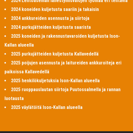
2024 Lentoaseman lähestymisvalojen työmaa eri tehtäviä
2024 koneiden kuljetusta saariin ja takaisin
2024 ankkureiden asennusta ja siirtoja
2024 purkujätteiden kuljetusta saarista
2025 koneiden ja rakennustavaroiden kuljetusta Ison-
Kallan alueella
2025 purkujätteiden kuljetusta Kallavedellä
2025 poijujen asennusta ja laitureiden ankkuroiteja eri
paikoissa Kallavedellä
2025 henkilökuljetuksia Ison-Kallan alueella
2025 ruoppauslautan siirtoja Puutossalmella ja rannan
luotausta
2025 väylätöitä Ison-Kallan alueella