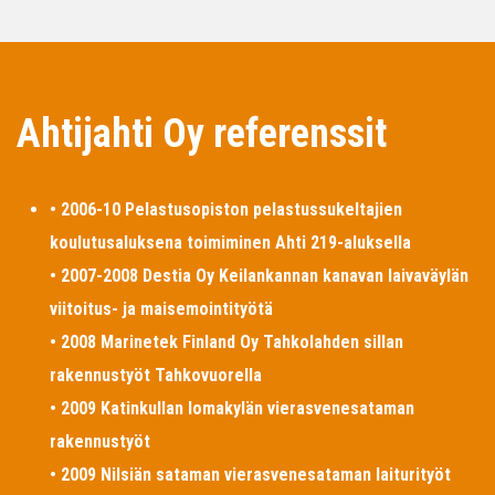
Ahtijahti Oy referenssit
• 2006-10 Pelastusopiston pelastussukeltajien
koulutusaluksena toimiminen Ahti 219-aluksella
• 2007-2008 Destia Oy Keilankannan kanavan laivaväylän
viitoitus- ja maisemointityötä
• 2008 Marinetek Finland Oy Tahkolahden sillan
rakennustyöt Tahkovuorella
• 2009 Katinkullan lomakylän vierasvenesataman
rakennustyöt
• 2009 Nilsiän sataman vierasvenesataman laiturityöt