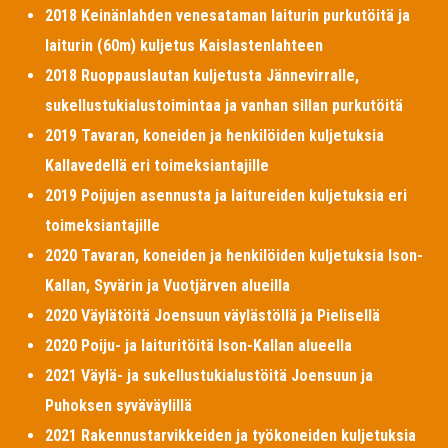
2018 Keinänlahden venesataman laiturin purkutöitä ja
laiturin (60m) kuljetus Kaislastenlahteen
2018 Ruoppauslautan kuljetusta Jännevirralle,
sukellustukialustoimintaa ja vanhan sillan purkutöitä
2019 Tavaran, koneiden ja henkilöiden kuljetuksia
Kallavedellä eri toimeksiantajille
2019 Poijujen asennusta ja laitureiden kuljetuksia eri
toimeksiantajille
2020 Tavaran, koneiden ja henkilöiden kuljetuksia Ison-
Kallan, Syvärin ja Vuotjärven alueilla
2020 Väylätöitä Joensuun väylästöllä ja Pielisellä
2020 Poiju- ja laituritöitä Ison-Kallan alueella
2021 Väylä- ja sukellustukialustöitä Joensuun ja
Puhoksen syväväylillä
2021 Rakennustarvikkeiden ja työkoneiden kuljetuksia