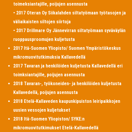
toimeksiantajille, poijujen asennusta
• 2017 Oteran Oy Siikalahden siltatyömaan työtasojen ja
väliaikaisten siltojen siirtoja
• 2017 Drillmare Oy Jännevirran siltatyömaan syväväylän
ruoppausproomujen kuljetusta
2017 Itä-Suomen Yliopisto/ Suomen Ympäristökeskus
mikromuovitutkimuksia Kallavedellä
2017 Tavaran ja henkilöiden kuljetusta Kallavedellä eri
toimksiantajille, poijujen asennusta
2018 Tavaran-, työkoneiden- ja henkilöiden kuljetusta
Kallavedellä, poijujen asennusta
2018 Etelä-Kallaveden kaupunkipuiston leiripaikkojen
uusien vessojen kuljetukset
2018 Itä-Suomen Yliopiston/ SYKE:n
mikromuovitutkimukset Etelä-Kallavedellä