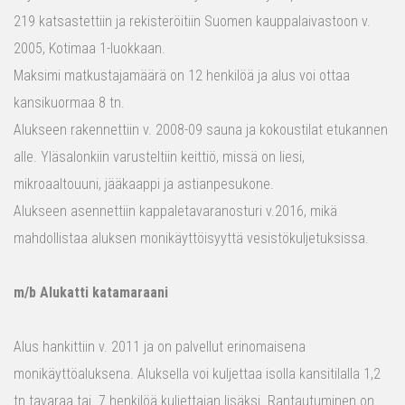
219 katsastettiin ja rekisteröitiin Suomen kauppalaivastoon v.
2005, Kotimaa 1-luokkaan.
Maksimi matkustajamäärä on 12 henkilöä ja alus voi ottaa
kansikuormaa 8 tn.
Alukseen rakennettiin v. 2008-09 sauna ja kokoustilat etukannen
alle. Yläsalonkiin varusteltiin keittiö, missä on liesi,
mikroaaltouuni, jääkaappi ja astianpesukone.
Alukseen asennettiin kappaletavaranosturi v.2016, mikä
mahdollistaa aluksen monikäyttöisyyttä vesistökuljetuksissa.
m/b Alukatti katamaraani
Alus hankittiin v. 2011 ja on palvellut erinomaisena
monikäyttöaluksena. Aluksella voi kuljettaa isolla kansitilalla 1,2
tn tavaraa tai 7 henkilöä kuljettajan lisäksi. Rantautuminen on