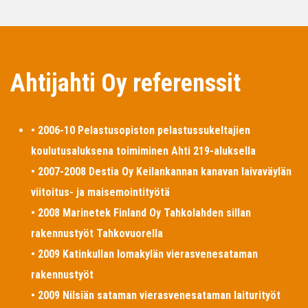
Ahtijahti Oy referenssit
• 2006-10 Pelastusopiston pelastussukeltajien
koulutusaluksena toimiminen Ahti 219-aluksella
• 2007-2008 Destia Oy Keilankannan kanavan laivaväylän
viitoitus- ja maisemointityötä
• 2008 Marinetek Finland Oy Tahkolahden sillan
rakennustyöt Tahkovuorella
• 2009 Katinkullan lomakylän vierasvenesataman
rakennustyöt
• 2009 Nilsiän sataman vierasvenesataman laiturityöt