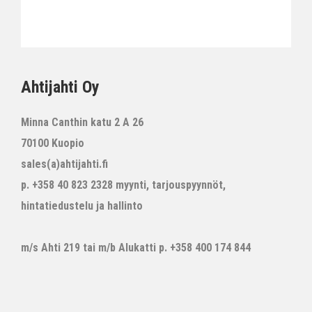
Ahtijahti Oy
Minna Canthin katu 2 A 26
70100 Kuopio
sales(a)ahtijahti.fi
p. +358 40 823 2328 myynti, tarjouspyynnöt,
hintatiedustelu ja hallinto
m/s Ahti 219 tai m/b Alukatti p. +358 400 174 844