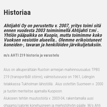
Historiaa
Ahtijahti Oy on perustettu v. 2007, yritys toimi sitä
ennen vuodesta 2003 toiminimellä Ahtijahti t:mi .
Yhtiön pääpaikka on Kuopio, mutta toimimme koko
Vuoksen vesistön alueella.. Olemme erikoistuneet
koneiden-, tavaran ja henkilöiden järvikuljetuksiin.
m/s AHTI 219 historia ja varustelu
Alus on alkuperältään Ruotsin armeijan maihinnousualus TPBS
219 (transportbåt större), valmistusvuosi on 1961, Lidingön
telakkassa Tukholman lähistöllä . Alus ostettiin Suomeen v. 2000
ja tuotiin meriteitse ajamalla Kuopioon.
Alukseen tehtiin muutostöitä v. 2003-04, rakentamalla uusi
ohjaamo/salonki konehuoneen ja miehistöhytin päälle. M/s Ahti