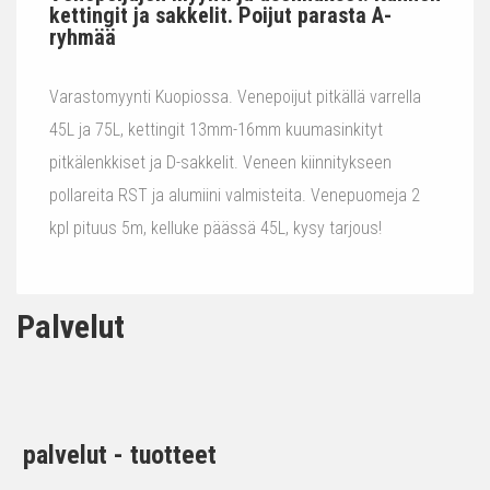
kettingit ja sakkelit. Poijut parasta A-
ryhmää
Varastomyynti Kuopiossa. Venepoijut pitkällä varrella
45L ja 75L, kettingit 13mm-16mm kuumasinkityt
pitkälenkkiset ja D-sakkelit. Veneen kiinnitykseen
pollareita RST ja alumiini valmisteita. Venepuomeja 2
kpl pituus 5m, kelluke päässä 45L, kysy tarjous!
Palvelut
palvelut - tuotteet