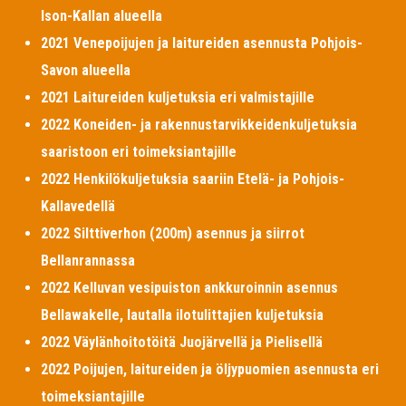
Ison-Kallan alueella
2021 Venepoijujen ja laitureiden asennusta Pohjois-
Savon alueella
2021 Laitureiden kuljetuksia eri valmistajille
2022 Koneiden- ja rakennustarvikkeidenkuljetuksia
saaristoon eri toimeksiantajille
2022 Henkilökuljetuksia saariin Etelä- ja Pohjois-
Kallavedellä
2022 Silttiverhon (200m) asennus ja siirrot
Bellanrannassa
2022 Kelluvan vesipuiston ankkuroinnin asennus
Bellawakelle, lautalla ilotulittajien kuljetuksia
2022 Väylänhoitotöitä Juojärvellä ja Pielisellä
2022 Poijujen, laitureiden ja öljypuomien asennusta eri
toimeksiantajille