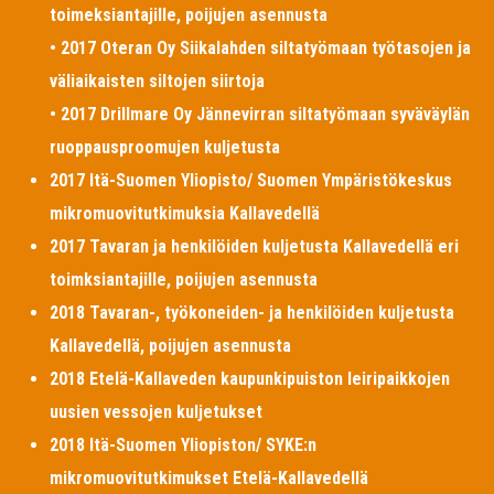
toimeksiantajille, poijujen asennusta
• 2017 Oteran Oy Siikalahden siltatyömaan työtasojen ja
väliaikaisten siltojen siirtoja
• 2017 Drillmare Oy Jännevirran siltatyömaan syväväylän
ruoppausproomujen kuljetusta
2017 Itä-Suomen Yliopisto/ Suomen Ympäristökeskus
mikromuovitutkimuksia Kallavedellä
2017 Tavaran ja henkilöiden kuljetusta Kallavedellä eri
toimksiantajille, poijujen asennusta
2018 Tavaran-, työkoneiden- ja henkilöiden kuljetusta
Kallavedellä, poijujen asennusta
2018 Etelä-Kallaveden kaupunkipuiston leiripaikkojen
uusien vessojen kuljetukset
2018 Itä-Suomen Yliopiston/ SYKE:n
mikromuovitutkimukset Etelä-Kallavedellä