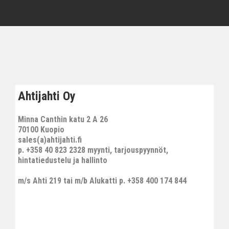
Ahtijahti Oy
Minna Canthin katu 2 A 26
70100 Kuopio
sales(a)ahtijahti.fi
p. +358 40 823 2328 myynti, tarjouspyynnöt,
hintatiedustelu ja hallinto
m/s Ahti 219 tai m/b Alukatti p. +358 400 174 844