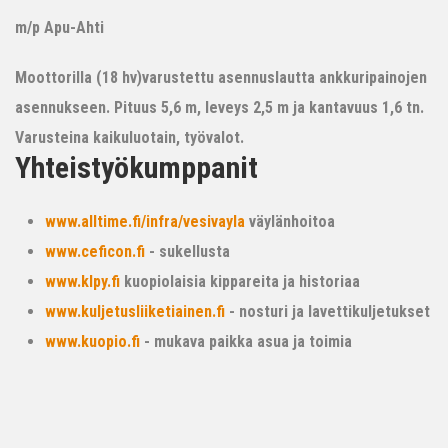
m/p Apu-Ahti
Moottorilla (18 hv)varustettu asennuslautta ankkuripainojen
asennukseen. Pituus 5,6 m, leveys 2,5 m ja kantavuus 1,6 tn.
Varusteina kaikuluotain, työvalot.
Yhteistyökumppanit
www.alltime.fi/infra/vesivayla
väylänhoitoa
www.ceficon.fi
- sukellusta
www.klpy.fi
kuopiolaisia kippareita ja historiaa
www.kuljetusliiketiainen.fi
- nosturi ja lavettikuljetukset
www.kuopio.fi
- mukava paikka asua ja toimia