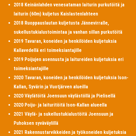
2018 Keinänlahden venesataman laiturin purkutöitä ja
laiturin (60m) kuljetus Kaislastenlahteen
2018 Ruoppauslautan kuljetusta Jännevirralle,
sukellustukialustoimintaa ja vanhan sillan purkutöitä
2019 Tavaran, koneiden ja henkilöiden kuljetuksia
Kallavedellä eri toimeksiantajille
2019 Poijujen asennusta ja laitureiden kuljetuksia eri
toimeksiantajille
2020 Tavaran, koneiden ja henkilöiden kuljetuksia Ison-
Kallan, Syvärin ja Vuotjärven alueilla
2020 Väylätöitä Joensuun väylästöllä ja Pielisellä
2020 Poiju- ja laituritöitä Ison-Kallan alueella
2021 Väylä- ja sukellustukialustöitä Joensuun ja
Puhoksen syväväylillä
2021 Rakennustarvikkeiden ja työkoneiden kuljetuksia