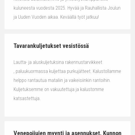
kuluneesta vuodesta 2025. Hyvää ja Rauhallista Joulun
ja Uuden Vuoden aikaa. Keväällä työt jatkuu!
Tavarankuljetukset vesistössä
Lautta- ja aluskuljetuksina rakennustarvikkeet
, paluukuormassa kuljettaa purkujätteet. Kalustollamme
helppo rantautua mataliin ja vaikeisiinkin rantoihin.
Kuljetuksemme on vakuutettuja ja kalustomme
katsastettuja.
Venepoijujen myynti ja asennukset. Kunnon