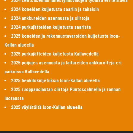
2024 Lentoaseman lähestymisvalojen työmaa eri tehtäviä
2024 koneiden kuljetusta saariin ja takaisin
2024 ankkureiden asennusta ja siirtoja
2024 purkujätteiden kuljetusta saarista
2025 koneiden ja rakennustavaroiden kuljetusta Ison-
Kallan alueella
2025 purkujätteiden kuljetusta Kallavedellä
2025 poijujen asennusta ja laitureiden ankkuroiteja eri
paikoissa Kallavedellä
2025 henkilökuljetuksia Ison-Kallan alueella
2025 ruoppauslautan siirtoja Puutossalmella ja rannan
luotausta
2025 väylätöitä Ison-Kallan alueella