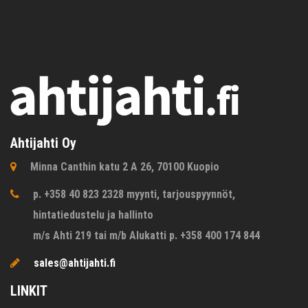
Ahtijahti Oy
Minna Canthin katu 2 A 26, 70100 Kuopio
p. +358 40 823 2328 myynti, tarjouspyynnöt,
hintatiedustelu ja hallinto
m/s Ahti 219 tai m/b Alukatti p. +358 400 174 844
sales@ahtijahti.fi
LINKIT