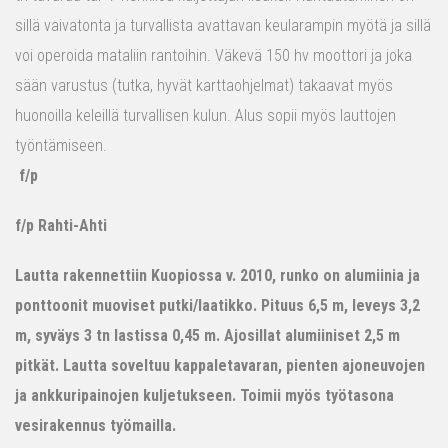
sillä vaivatonta ja turvallista avattavan keularampin myötä ja sillä
voi operoida mataliin rantoihin. Väkevä 150 hv moottori ja joka
sään varustus (tutka, hyvät karttaohjelmat) takaavat myös
huonoilla keleillä turvallisen kulun. Alus sopii myös lauttojen
työntämiseen.
f/p
f/p Rahti-Ahti
Lautta rakennettiin Kuopiossa v. 2010, runko on alumiinia ja
ponttoonit muoviset putki/laatikko. Pituus 6,5 m, leveys 3,2
m, syväys 3 tn lastissa 0,45 m. Ajosillat alumiiniset 2,5 m
pitkät. Lautta soveltuu kappaletavaran, pienten ajoneuvojen
ja ankkuripainojen kuljetukseen. Toimii myös työtasona
vesirakennus työmailla.