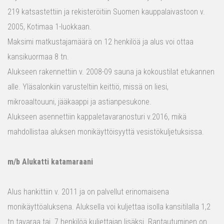
219 katsastettiin ja rekisteröitiin Suomen kauppalaivastoon v.
2005, Kotimaa 1-luokkaan.
Maksimi matkustajamäärä on 12 henkilöä ja alus voi ottaa
kansikuormaa 8 tn.
Alukseen rakennettiin v. 2008-09 sauna ja kokoustilat etukannen
alle. Yläsalonkiin varusteltiin keittiö, missä on liesi,
mikroaaltouuni, jääkaappi ja astianpesukone.
Alukseen asennettiin kappaletavaranosturi v.2016, mikä
mahdollistaa aluksen monikäyttöisyyttä vesistökuljetuksissa.
m/b Alukatti katamaraani
Alus hankittiin v. 2011 ja on palvellut erinomaisena
monikäyttöaluksena. Aluksella voi kuljettaa isolla kansitilalla 1,2
tn tavaraa tai 7 henkilöä kuljettajan lisäksi. Rantautuminen on