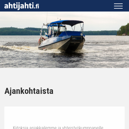
Ajankohtaista
Kiitoksia asiakkailemme ja yhteistyökumppaneille