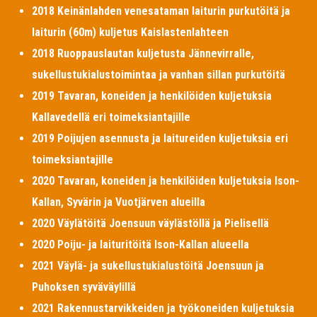
2018 Keinänlahden venesataman laiturin purkutöitä ja
laiturin (60m) kuljetus Kaislastenlahteen
2018 Ruoppauslautan kuljetusta Jännevirralle,
sukellustukialustoimintaa ja vanhan sillan purkutöitä
2019 Tavaran, koneiden ja henkilöiden kuljetuksia
Kallavedellä eri toimeksiantajille
2019 Poijujen asennusta ja laitureiden kuljetuksia eri
toimeksiantajille
2020 Tavaran, koneiden ja henkilöiden kuljetuksia Ison-
Kallan, Syvärin ja Vuotjärven alueilla
2020 Väylätöitä Joensuun väylästöllä ja Pielisellä
2020 Poiju- ja laituritöitä Ison-Kallan alueella
2021 Väylä- ja sukellustukialustöitä Joensuun ja
Puhoksen syväväylillä
2021 Rakennustarvikkeiden ja työkoneiden kuljetuksia