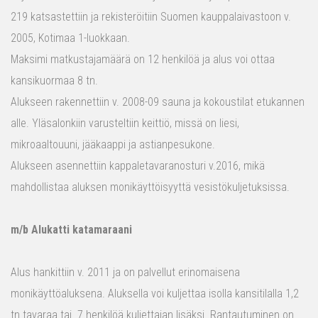
219 katsastettiin ja rekisteröitiin Suomen kauppalaivastoon v.
2005, Kotimaa 1-luokkaan.
Maksimi matkustajamäärä on 12 henkilöä ja alus voi ottaa
kansikuormaa 8 tn.
Alukseen rakennettiin v. 2008-09 sauna ja kokoustilat etukannen
alle. Yläsalonkiin varusteltiin keittiö, missä on liesi,
mikroaaltouuni, jääkaappi ja astianpesukone.
Alukseen asennettiin kappaletavaranosturi v.2016, mikä
mahdollistaa aluksen monikäyttöisyyttä vesistökuljetuksissa.
m/b Alukatti katamaraani
Alus hankittiin v. 2011 ja on palvellut erinomaisena
monikäyttöaluksena. Aluksella voi kuljettaa isolla kansitilalla 1,2
tn tavaraa tai 7 henkilöä kuljettajan lisäksi. Rantautuminen on