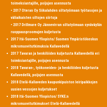
toimeksiantajille, poijujen asennusta
• 2017 Oteran Oy Siikalahden siltatyömaan työtasojen ja
väliaikaisten siltojen siirtoja
• 2017 Drillmare Oy Jännevirran siltatyömaan syväväylän
ruoppausproomujen kuljetusta
2017 Itä-Suomen Yliopisto/ Suomen Ympäristökeskus
mikromuovitutkimuksia Kallavedellä
2017 Tavaran ja henkilöiden kuljetusta Kallavedellä eri
toimksiantajille, poijujen asennusta
2018 Tavaran-, työkoneiden- ja henkilöiden kuljetusta
Kallavedellä, poijujen asennusta
2018 Etelä-Kallaveden kaupunkipuiston leiripaikkojen
uusien vessojen kuljetukset
2018 Itä-Suomen Yliopiston/ SYKE:n
mikromuovitutkimukset Etelä-Kallavedellä