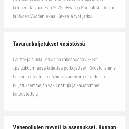
kuluneesta vuodesta 2025. Hyvää ja Rauhallista Joulun
ja Uuden Vuoden aikaa. Keväällä työt jatkuu!
Tavarankuljetukset vesistössä
Lautta- ja aluskuljetuksina rakennustarvikkeet
, paluukuormassa kuljettaa purkujätteet. Kalustollamme
helppo rantautua mataliin ja vaikeisiinkin rantoihin.
Kuljetuksemme on vakuutettuja ja kalustomme
katsastettuja.
Venepoijujen myynti ja asennukset. Kunnon