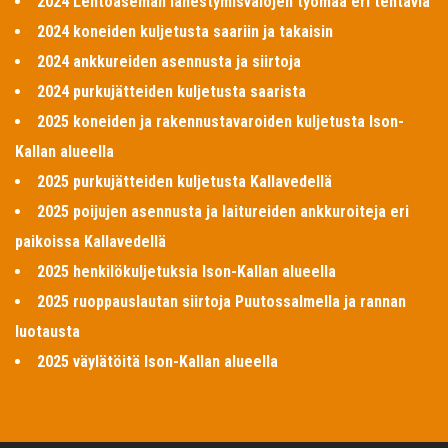
2024 Lentoaseman lähestymisvalojen työmaa eri tehtäviä
2024 koneiden kuljetusta saariin ja takaisin
2024 ankkureiden asennusta ja siirtoja
2024 purkujätteiden kuljetusta saarista
2025 koneiden ja rakennustavaroiden kuljetusta Ison-
Kallan alueella
2025 purkujätteiden kuljetusta Kallavedellä
2025 poijujen asennusta ja laitureiden ankkuroiteja eri
paikoissa Kallavedellä
2025 henkilökuljetuksia Ison-Kallan alueella
2025 ruoppauslautan siirtoja Puutossalmella ja rannan
luotausta
2025 väylätöitä Ison-Kallan alueella