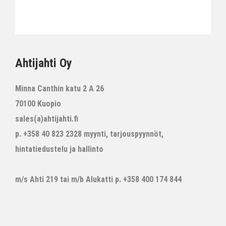
Ahtijahti Oy
Minna Canthin katu 2 A 26
70100 Kuopio
sales(a)ahtijahti.fi
p. +358 40 823 2328 myynti, tarjouspyynnöt,
hintatiedustelu ja hallinto
m/s Ahti 219 tai m/b Alukatti p. +358 400 174 844