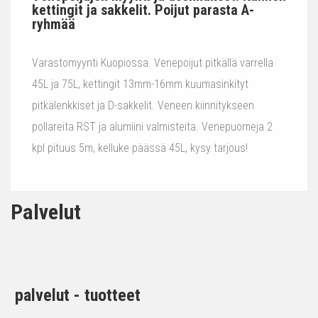
kettingit ja sakkelit. Poijut parasta A-
ryhmää
Varastomyynti Kuopiossa. Venepoijut pitkällä varrella
45L ja 75L, kettingit 13mm-16mm kuumasinkityt
pitkälenkkiset ja D-sakkelit. Veneen kiinnitykseen
pollareita RST ja alumiini valmisteita. Venepuomeja 2
kpl pituus 5m, kelluke päässä 45L, kysy tarjous!
Palvelut
palvelut - tuotteet