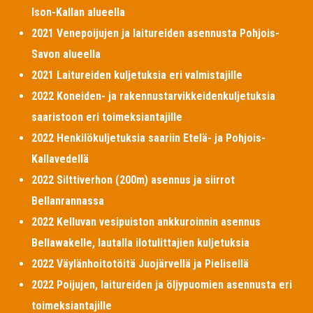
Ison-Kallan alueella
2021 Venepoijujen ja laitureiden asennusta Pohjois-
Savon alueella
2021 Laitureiden kuljetuksia eri valmistajille
2022 Koneiden- ja rakennustarvikkeidenkuljetuksia
saaristoon eri toimeksiantajille
2022 Henkilökuljetuksia saariin Etelä- ja Pohjois-
Kallavedellä
2022 Silttiverhon (200m) asennus ja siirrot
Bellanrannassa
2022 Kelluvan vesipuiston ankkuroinnin asennus
Bellawakelle, lautalla ilotulittajien kuljetuksia
2022 Väylänhoitotöitä Juojärvellä ja Pielisellä
2022 Poijujen, laitureiden ja öljypuomien asennusta eri
toimeksiantajille