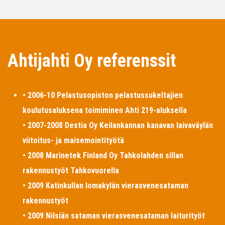
Ahtijahti Oy referenssit
• 2006-10 Pelastusopiston pelastussukeltajien
koulutusaluksena toimiminen Ahti 219-aluksella
• 2007-2008 Destia Oy Keilankannan kanavan laivaväylän
viitoitus- ja maisemointityötä
• 2008 Marinetek Finland Oy Tahkolahden sillan
rakennustyöt Tahkovuorella
• 2009 Katinkullan lomakylän vierasvenesataman
rakennustyöt
• 2009 Nilsiän sataman vierasvenesataman laiturityöt