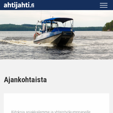
Ajankohtaista
Kiitoksia asiakkailemme ja yhteistyökumppaneille