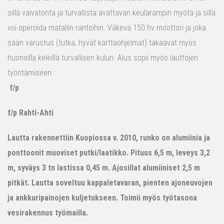
sillä vaivatonta ja turvallista avattavan keularampin myötä ja sillä
voi operoida mataliin rantoihin. Väkevä 150 hv moottori ja joka
sään varustus (tutka, hyvät karttaohjelmat) takaavat myös
huonoilla keleillä turvallisen kulun. Alus sopii myös lauttojen
työntämiseen.
f/p
f/p Rahti-Ahti
Lautta rakennettiin Kuopiossa v. 2010, runko on alumiinia ja
ponttoonit muoviset putki/laatikko. Pituus 6,5 m, leveys 3,2
m, syväys 3 tn lastissa 0,45 m. Ajosillat alumiiniset 2,5 m
pitkät. Lautta soveltuu kappaletavaran, pienten ajoneuvojen
ja ankkuripainojen kuljetukseen. Toimii myös työtasona
vesirakennus työmailla.