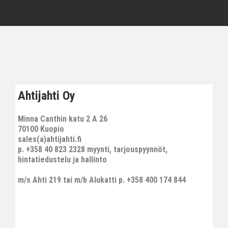
Ahtijahti Oy
Minna Canthin katu 2 A 26
70100 Kuopio
sales(a)ahtijahti.fi
p. +358 40 823 2328 myynti, tarjouspyynnöt,
hintatiedustelu ja hallinto
m/s Ahti 219 tai m/b Alukatti p. +358 400 174 844