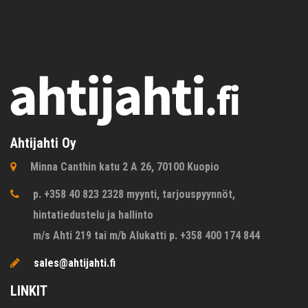
Ahtijahti Oy
Minna Canthin katu 2 A 26, 70100 Kuopio
p. +358 40 823 2328 myynti, tarjouspyynnöt,
hintatiedustelu ja hallinto
m/s Ahti 219 tai m/b Alukatti p. +358 400 174 844
sales@ahtijahti.fi
LINKIT