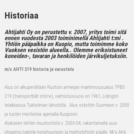
Historiaa
Ahtijahti Oy on perustettu v. 2007, yritys toimi sitä
ennen vuodesta 2003 toiminimellä Ahtijahti t:mi .
Yhtiön pääpaikka on Kuopio, mutta toimimme koko
Vuoksen vesistön alueella.. Olemme erikoistuneet
koneiden-, tavaran ja henkilöiden järvikuljetuksiin.
m/s AHTI 219 historia ja varustelu
Alus on alkuperältään Ruotsin armeijan maihinnousualus TPBS
219 (transportbåt större), valmistusvuosi on 1961, Lidingön
telakkassa Tukholman lähistöllä . Alus ostettiin Suomeen v. 2000
ja tuotiin meriteitse ajamalla Kuopioon.
Alukseen tehtiin muutostöitä v. 2003-04, rakentamalla uusi
ohjaamo/salonki konehuoneen ja miehistöhytin päälle. M/s Ahti