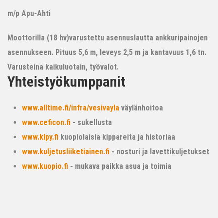
m/p Apu-Ahti
Moottorilla (18 hv)varustettu asennuslautta ankkuripainojen
asennukseen. Pituus 5,6 m, leveys 2,5 m ja kantavuus 1,6 tn.
Varusteina kaikuluotain, työvalot.
Yhteistyökumppanit
www.alltime.fi/infra/vesivayla
väylänhoitoa
www.ceficon.fi
- sukellusta
www.klpy.fi
kuopiolaisia kippareita ja historiaa
www.kuljetusliiketiainen.fi
- nosturi ja lavettikuljetukset
www.kuopio.fi
- mukava paikka asua ja toimia