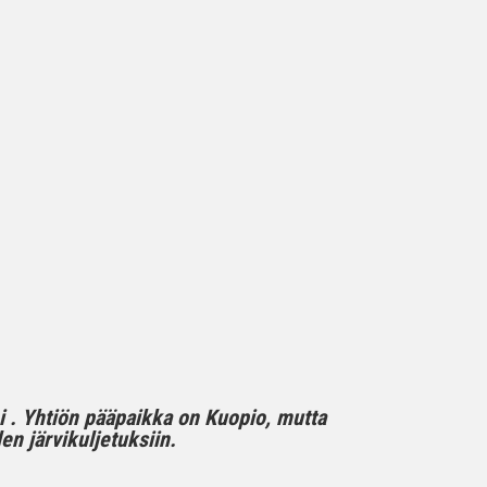
mi . Yhtiön pääpaikka on Kuopio, mutta
n järvikuljetuksiin.