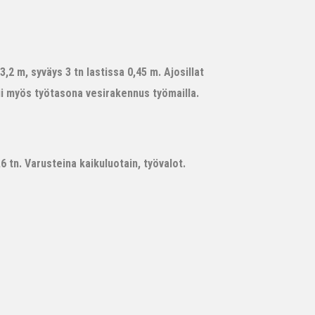
,2 m, syväys 3 tn lastissa 0,45 m. Ajosillat
ii myös työtasona vesirakennus työmailla.
 tn. Varusteina kaikuluotain, työvalot.