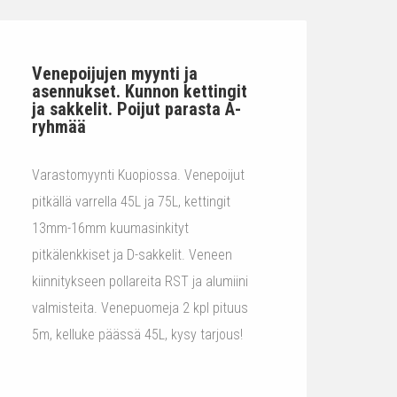
Venepoijujen myynti ja
asennukset. Kunnon kettingit
ja sakkelit. Poijut parasta A-
ryhmää
Varastomyynti Kuopiossa. Venepoijut
pitkällä varrella 45L ja 75L, kettingit
13mm-16mm kuumasinkityt
pitkälenkkiset ja D-sakkelit. Veneen
kiinnitykseen pollareita RST ja alumiini
valmisteita. Venepuomeja 2 kpl pituus
5m, kelluke päässä 45L, kysy tarjous!