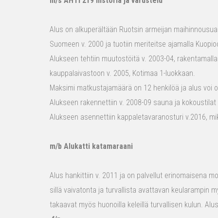
m/s AHTI 219 historia ja varustelu
Alus on alkuperältään Ruotsin armeijan maihinnousualu
Suomeen v. 2000 ja tuotiin meriteitse ajamalla Kuopio
Alukseen tehtiin muutostöitä v. 2003-04, rakentamalla
kauppalaivastoon v. 2005, Kotimaa 1-luokkaan.
Maksimi matkustajamäärä on 12 henkilöä ja alus voi o
Alukseen rakennettiin v. 2008-09 sauna ja kokoustilat e
Alukseen asennettiin kappaletavaranosturi v.2016, mi
m/b Alukatti katamaraani
Alus hankittiin v. 2011 ja on palvellut erinomaisena mon
sillä vaivatonta ja turvallista avattavan keularampin m
takaavat myös huonoilla keleillä turvallisen kulun. Al