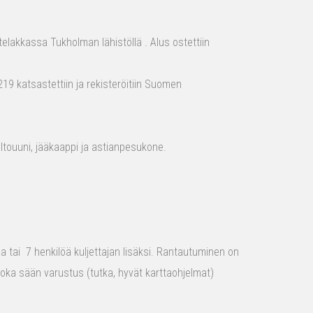
elakkassa Tukholman lähistöllä . Alus ostettiin
19 katsastettiin ja rekisteröitiin Suomen
aaltouuni, jääkaappi ja astianpesukone.
raa tai 7 henkilöä kuljettajan lisäksi. Rantautuminen on
 joka sään varustus (tutka, hyvät karttaohjelmat)