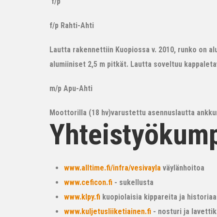
f/p
f/p Rahti-Ahti
Lautta rakennettiin Kuopiossa v. 2010, runko on alum
alumiiniset 2,5 m pitkät. Lautta soveltuu kappalet
m/p Apu-Ahti
Moottorilla (18 hv)varustettu asennuslautta ankkur
Yhteistyökum
www.alltime.fi/infra/vesivayla
väylänhoitoa
www.ceficon.fi
- sukellusta
www.klpy.fi
kuopiolaisia kippareita ja historiaa
www.kuljetusliiketiainen.fi
- nosturi ja lavetti