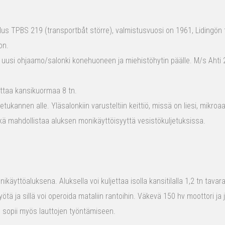
s TPBS 219 (transportbåt större), valmistusvuosi on 1961, Lidingön t
on.
 uusi ohjaamo/salonki konehuoneen ja miehistöhytin päälle. M/s Ahti 2
ttaa kansikuormaa 8 tn.
tukannen alle. Yläsalonkiin varusteltiin keittiö, missä on liesi, mikro
kä mahdollistaa aluksen monikäyttöisyyttä vesistökuljetuksissa.
ikäyttöaluksena. Aluksella voi kuljettaa isolla kansitilalla 1,2 tn tava
yötä ja sillä voi operoida mataliin rantoihin. Väkevä 150 hv moottori ja
us sopii myös lauttojen työntämiseen.