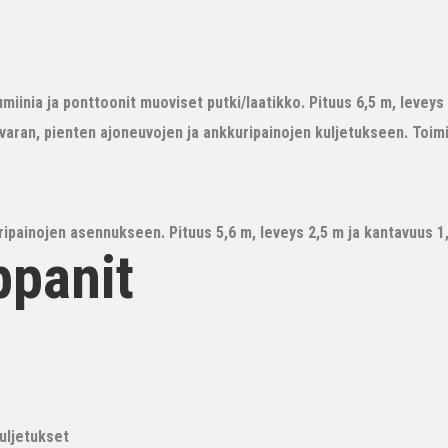
iinia ja ponttoonit muoviset putki/laatikko. Pituus 6,5 m, leveys 3
avaran, pienten ajoneuvojen ja ankkuripainojen kuljetukseen. Toim
ipainojen asennukseen. Pituus 5,6 m, leveys 2,5 m ja kantavuus 1,6
ppanit
kuljetukset