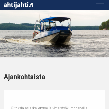
Ajankohtaista
Kiitoksia asiakkailemme ja yhteistyökumppaneille