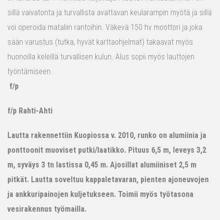
sillä vaivatonta ja turvallista avattavan keularampin myötä ja sillä
voi operoida mataliin rantoihin. Väkevä 150 hv moottori ja joka
sään varustus (tutka, hyvät karttaohjelmat) takaavat myös
huonoilla keleillä turvallisen kulun. Alus sopii myös lauttojen
työntämiseen.
f/p
f/p Rahti-Ahti
Lautta rakennettiin Kuopiossa v. 2010, runko on alumiinia ja
ponttoonit muoviset putki/laatikko. Pituus 6,5 m, leveys 3,2
m, syväys 3 tn lastissa 0,45 m. Ajosillat alumiiniset 2,5 m
pitkät. Lautta soveltuu kappaletavaran, pienten ajoneuvojen
ja ankkuripainojen kuljetukseen. Toimii myös työtasona
vesirakennus työmailla.