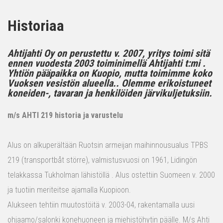
Historiaa
Ahtijahti Oy on perustettu v. 2007, yritys toimi sitä
ennen vuodesta 2003 toiminimellä Ahtijahti t:mi .
Yhtiön pääpaikka on Kuopio, mutta toimimme koko
Vuoksen vesistön alueella.. Olemme erikoistuneet
koneiden-, tavaran ja henkilöiden järvikuljetuksiin.
m/s AHTI 219 historia ja varustelu
Alus on alkuperältään Ruotsin armeijan maihinnousualus TPBS
219 (transportbåt större), valmistusvuosi on 1961, Lidingön
telakkassa Tukholman lähistöllä . Alus ostettiin Suomeen v. 2000
ja tuotiin meriteitse ajamalla Kuopioon.
Alukseen tehtiin muutostöitä v. 2003-04, rakentamalla uusi
ohjaamo/salonki konehuoneen ja miehistöhytin päälle. M/s Ahti