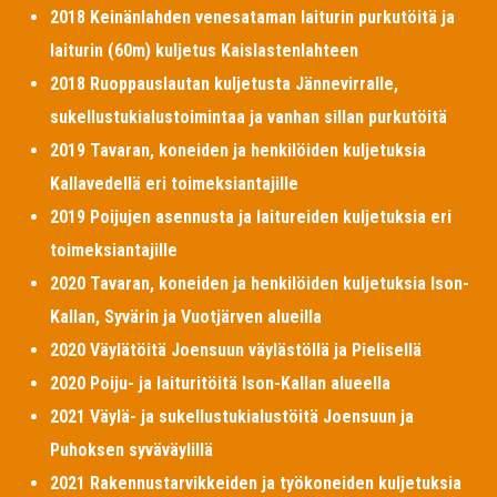
2018 Keinänlahden venesataman laiturin purkutöitä ja
laiturin (60m) kuljetus Kaislastenlahteen
2018 Ruoppauslautan kuljetusta Jännevirralle,
sukellustukialustoimintaa ja vanhan sillan purkutöitä
2019 Tavaran, koneiden ja henkilöiden kuljetuksia
Kallavedellä eri toimeksiantajille
2019 Poijujen asennusta ja laitureiden kuljetuksia eri
toimeksiantajille
2020 Tavaran, koneiden ja henkilöiden kuljetuksia Ison-
Kallan, Syvärin ja Vuotjärven alueilla
2020 Väylätöitä Joensuun väylästöllä ja Pielisellä
2020 Poiju- ja laituritöitä Ison-Kallan alueella
2021 Väylä- ja sukellustukialustöitä Joensuun ja
Puhoksen syväväylillä
2021 Rakennustarvikkeiden ja työkoneiden kuljetuksia