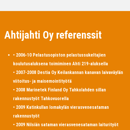
Ahtijahti Oy referenssit
• 2006-10 Pelastusopiston pelastussukeltajien
koulutusaluksena toimiminen Ahti 219-aluksella
• 2007-2008 Destia Oy Keilankannan kanavan laivaväylän
viitoitus- ja maisemointityötä
• 2008 Marinetek Finland Oy Tahkolahden sillan
rakennustyöt Tahkovuorella
• 2009 Katinkullan lomakylän vierasvenesataman
rakennustyöt
• 2009 Nilsiän sataman vierasvenesataman laiturityöt