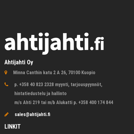
Ahtijahti Oy
Minna Canthin katu 2 A 26, 70100 Kuopio
p. +358 40 823 2328 myynti, tarjouspyynnöt,
hintatiedustelu ja hallinto
m/s Ahti 219 tai m/b Alukatti p. +358 400 174 844
sales@ahtijahti.fi
LINKIT