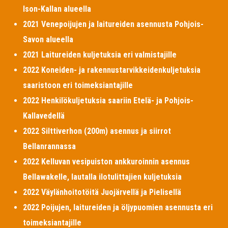
Ison-Kallan alueella
2021 Venepoijujen ja laitureiden asennusta Pohjois-
Savon alueella
2021 Laitureiden kuljetuksia eri valmistajille
2022 Koneiden- ja rakennustarvikkeidenkuljetuksia
saaristoon eri toimeksiantajille
2022 Henkilökuljetuksia saariin Etelä- ja Pohjois-
Kallavedellä
2022 Silttiverhon (200m) asennus ja siirrot
Bellanrannassa
2022 Kelluvan vesipuiston ankkuroinnin asennus
Bellawakelle, lautalla ilotulittajien kuljetuksia
2022 Väylänhoitotöitä Juojärvellä ja Pielisellä
2022 Poijujen, laitureiden ja öljypuomien asennusta eri
toimeksiantajille