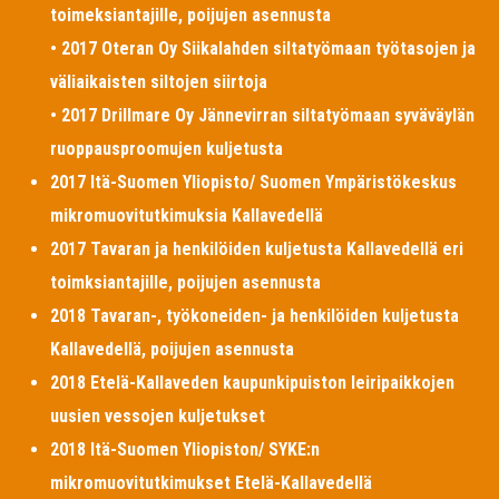
toimeksiantajille, poijujen asennusta
• 2017 Oteran Oy Siikalahden siltatyömaan työtasojen ja
väliaikaisten siltojen siirtoja
• 2017 Drillmare Oy Jännevirran siltatyömaan syväväylän
ruoppausproomujen kuljetusta
2017 Itä-Suomen Yliopisto/ Suomen Ympäristökeskus
mikromuovitutkimuksia Kallavedellä
2017 Tavaran ja henkilöiden kuljetusta Kallavedellä eri
toimksiantajille, poijujen asennusta
2018 Tavaran-, työkoneiden- ja henkilöiden kuljetusta
Kallavedellä, poijujen asennusta
2018 Etelä-Kallaveden kaupunkipuiston leiripaikkojen
uusien vessojen kuljetukset
2018 Itä-Suomen Yliopiston/ SYKE:n
mikromuovitutkimukset Etelä-Kallavedellä