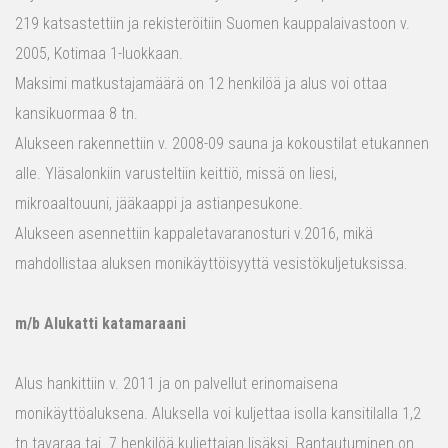
219 katsastettiin ja rekisteröitiin Suomen kauppalaivastoon v.
2005, Kotimaa 1-luokkaan.
Maksimi matkustajamäärä on 12 henkilöä ja alus voi ottaa
kansikuormaa 8 tn.
Alukseen rakennettiin v. 2008-09 sauna ja kokoustilat etukannen
alle. Yläsalonkiin varusteltiin keittiö, missä on liesi,
mikroaaltouuni, jääkaappi ja astianpesukone.
Alukseen asennettiin kappaletavaranosturi v.2016, mikä
mahdollistaa aluksen monikäyttöisyyttä vesistökuljetuksissa.
m/b Alukatti katamaraani
Alus hankittiin v. 2011 ja on palvellut erinomaisena
monikäyttöaluksena. Aluksella voi kuljettaa isolla kansitilalla 1,2
tn tavaraa tai 7 henkilöä kuljettajan lisäksi. Rantautuminen on