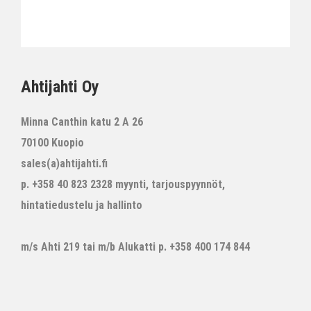
Ahtijahti Oy
Minna Canthin katu 2 A 26
70100 Kuopio
sales(a)ahtijahti.fi
p. +358 40 823 2328 myynti, tarjouspyynnöt,
hintatiedustelu ja hallinto
m/s Ahti 219 tai m/b Alukatti p. +358 400 174 844