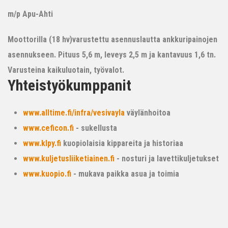
m/p Apu-Ahti
Moottorilla (18 hv)varustettu asennuslautta ankkuripainojen
asennukseen. Pituus 5,6 m, leveys 2,5 m ja kantavuus 1,6 tn.
Varusteina kaikuluotain, työvalot.
Yhteistyökumppanit
www.alltime.fi/infra/vesivayla
väylänhoitoa
www.ceficon.fi
- sukellusta
www.klpy.fi
kuopiolaisia kippareita ja historiaa
www.kuljetusliiketiainen.fi
- nosturi ja lavettikuljetukset
www.kuopio.fi
- mukava paikka asua ja toimia