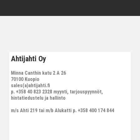
Ahtijahti Oy
Minna Canthin katu 2 A 26
70100 Kuopio
sales(a)ahtijahti.fi
p. +358 40 823 2328 myynti, tarjouspyynnöt,
hintatiedustelu ja hallinto
m/s Ahti 219 tai m/b Alukatti p. +358 400 174 844