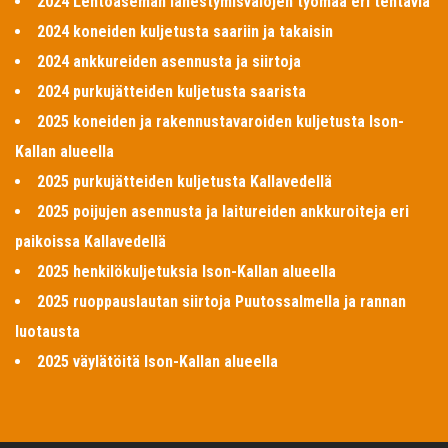
2024 Lentoaseman lähestymisvalojen työmaa eri tehtäviä
2024 koneiden kuljetusta saariin ja takaisin
2024 ankkureiden asennusta ja siirtoja
2024 purkujätteiden kuljetusta saarista
2025 koneiden ja rakennustavaroiden kuljetusta Ison-
Kallan alueella
2025 purkujätteiden kuljetusta Kallavedellä
2025 poijujen asennusta ja laitureiden ankkuroiteja eri
paikoissa Kallavedellä
2025 henkilökuljetuksia Ison-Kallan alueella
2025 ruoppauslautan siirtoja Puutossalmella ja rannan
luotausta
2025 väylätöitä Ison-Kallan alueella