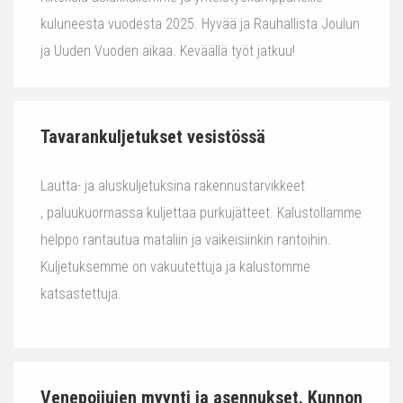
kuluneesta vuodesta 2025. Hyvää ja Rauhallista Joulun
ja Uuden Vuoden aikaa. Keväällä työt jatkuu!
Tavarankuljetukset vesistössä
Lautta- ja aluskuljetuksina rakennustarvikkeet
, paluukuormassa kuljettaa purkujätteet. Kalustollamme
helppo rantautua mataliin ja vaikeisiinkin rantoihin.
Kuljetuksemme on vakuutettuja ja kalustomme
katsastettuja.
Venepoijujen myynti ja asennukset. Kunnon