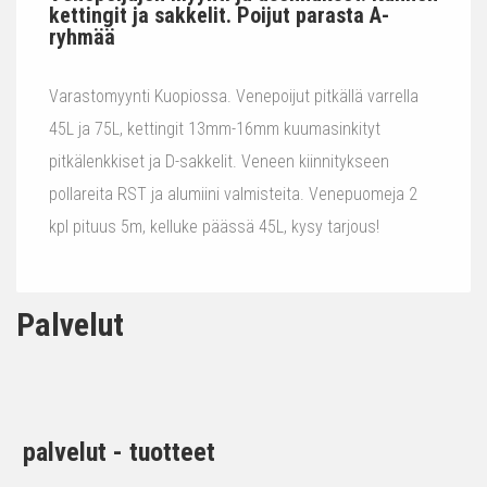
kettingit ja sakkelit. Poijut parasta A-
ryhmää
Varastomyynti Kuopiossa. Venepoijut pitkällä varrella
45L ja 75L, kettingit 13mm-16mm kuumasinkityt
pitkälenkkiset ja D-sakkelit. Veneen kiinnitykseen
pollareita RST ja alumiini valmisteita. Venepuomeja 2
kpl pituus 5m, kelluke päässä 45L, kysy tarjous!
Palvelut
palvelut - tuotteet