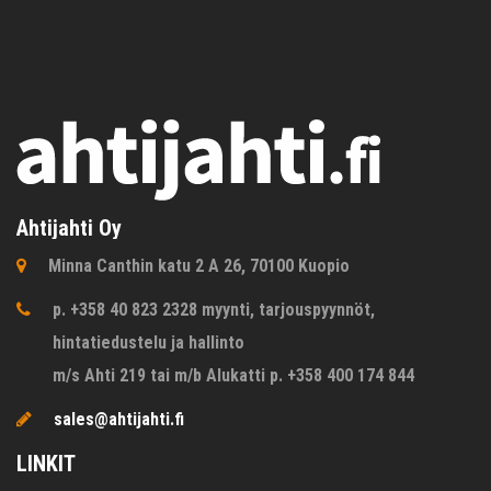
Ahtijahti Oy
Minna Canthin katu 2 A 26, 70100 Kuopio
p. +358 40 823 2328 myynti, tarjouspyynnöt,
hintatiedustelu ja hallinto
m/s Ahti 219 tai m/b Alukatti p. +358 400 174 844
sales@ahtijahti.fi
LINKIT