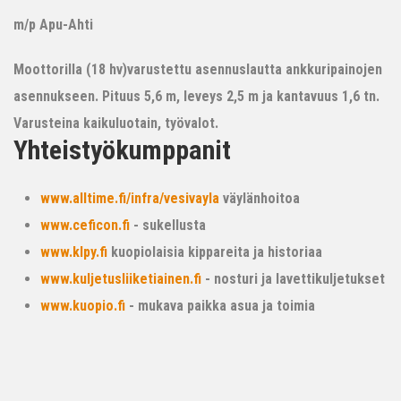
m/p Apu-Ahti
Moottorilla (18 hv)varustettu asennuslautta ankkuripainojen
asennukseen. Pituus 5,6 m, leveys 2,5 m ja kantavuus 1,6 tn.
Varusteina kaikuluotain, työvalot.
Yhteistyökumppanit
www.alltime.fi/infra/vesivayla
väylänhoitoa
www.ceficon.fi
- sukellusta
www.klpy.fi
kuopiolaisia kippareita ja historiaa
www.kuljetusliiketiainen.fi
- nosturi ja lavettikuljetukset
www.kuopio.fi
- mukava paikka asua ja toimia