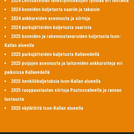
2024 Lentoaseman lähestymisvalojen työmaa eri tehtäviä
2024 koneiden kuljetusta saariin ja takaisin
2024 ankkureiden asennusta ja siirtoja
2024 purkujätteiden kuljetusta saarista
2025 koneiden ja rakennustavaroiden kuljetusta Ison-
Kallan alueella
2025 purkujätteiden kuljetusta Kallavedellä
2025 poijujen asennusta ja laitureiden ankkuroiteja eri
paikoissa Kallavedellä
2025 henkilökuljetuksia Ison-Kallan alueella
2025 ruoppauslautan siirtoja Puutossalmella ja rannan
luotausta
2025 väylätöitä Ison-Kallan alueella