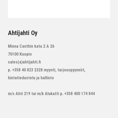
Ahtijahti Oy
Minna Canthin katu 2 A 26
70100 Kuopio
sales(a)ahtijahti.fi
p. +358 40 823 2328 myynti, tarjouspyynnöt,
hintatiedustelu ja hallinto
m/s Ahti 219 tai m/b Alukatti p. +358 400 174 844