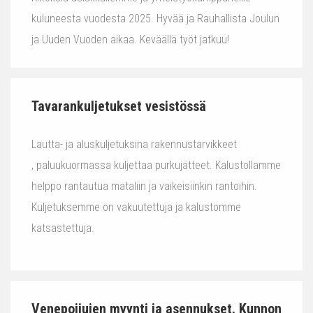
kuluneesta vuodesta 2025. Hyvää ja Rauhallista Joulun
ja Uuden Vuoden aikaa. Keväällä työt jatkuu!
Tavarankuljetukset vesistössä
Lautta- ja aluskuljetuksina rakennustarvikkeet
, paluukuormassa kuljettaa purkujätteet. Kalustollamme
helppo rantautua mataliin ja vaikeisiinkin rantoihin.
Kuljetuksemme on vakuutettuja ja kalustomme
katsastettuja.
Venepoijujen myynti ja asennukset. Kunnon