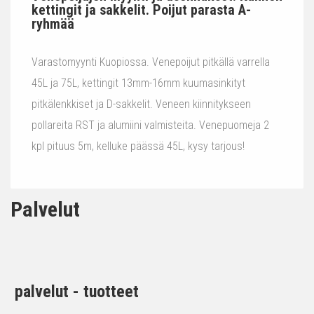
kettingit ja sakkelit. Poijut parasta A-
ryhmää
Varastomyynti Kuopiossa. Venepoijut pitkällä varrella
45L ja 75L, kettingit 13mm-16mm kuumasinkityt
pitkälenkkiset ja D-sakkelit. Veneen kiinnitykseen
pollareita RST ja alumiini valmisteita. Venepuomeja 2
kpl pituus 5m, kelluke päässä 45L, kysy tarjous!
Palvelut
palvelut - tuotteet