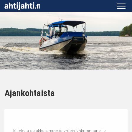
Ajankohtaista
Kiitoksia asiakkailemme ja yhteistyökumppaneille