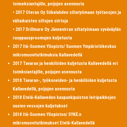
toimeksiantajille, poijujen asennusta
• 2017 Oteran Oy Siikalahden siltatyömaan työtasojen ja
väliaikaisten siltojen siirtoja
• 2017 Drillmare Oy Jännevirran siltatyömaan syväväylän
ruoppausproomujen kuljetusta
2017 Itä-Suomen Yliopisto/ Suomen Ympäristökeskus
mikromuovitutkimuksia Kallavedellä
2017 Tavaran ja henkilöiden kuljetusta Kallavedellä eri
toimksiantajille, poijujen asennusta
2018 Tavaran-, työkoneiden- ja henkilöiden kuljetusta
Kallavedellä, poijujen asennusta
2018 Etelä-Kallaveden kaupunkipuiston leiripaikkojen
uusien vessojen kuljetukset
2018 Itä-Suomen Yliopiston/ SYKE:n
mikromuovitutkimukset Etelä-Kallavedellä