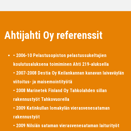
Ahtijahti Oy referenssit
• 2006-10 Pelastusopiston pelastussukeltajien
koulutusaluksena toimiminen Ahti 219-aluksella
• 2007-2008 Destia Oy Keilankannan kanavan laivaväylän
viitoitus- ja maisemointityötä
• 2008 Marinetek Finland Oy Tahkolahden sillan
rakennustyöt Tahkovuorella
• 2009 Katinkullan lomakylän vierasvenesataman
rakennustyöt
• 2009 Nilsiän sataman vierasvenesataman laiturityöt