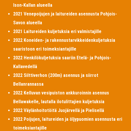
Ison-Kallan alueella
2021 Venepoijujen ja laitureiden asennusta Pohjois-
Savon alueella
2021 Laitureiden kuljetuksia eri valmistajille
2022 Koneiden- ja rakennustarvikkeidenkuljetuksia
saaristoon eri toimeksiantajille
2022 Henkilökuljetuksia saariin Etelä- ja Pohjois-
Kallavedellä
2022 Silttiverhon (200m) asennus ja siirrot
Bellanrannassa
2022 Kelluvan vesipuiston ankkuroinnin asennus
Bellawakelle, lautalla ilotulittajien kuljetuksia
2022 Väylänhoitotöitä Juojärvellä ja Pielisellä
2022 Poijujen, laitureiden ja öljypuomien asennusta eri
toimeksiantajille