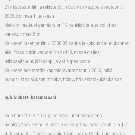
219 katsastettiin ja rekisteröitiin Suomen kauppalaivastoon v.
2005, Kotimaa 1-luokkaan.
Maksimi matkustajamäärä on 12 henkilöä ja alus voi ottaa
kansikuormaa 8 tn.
Alukseen rakennettiin v. 2008-09 sauna ja kokoustilat etukannen
alle. Yläsalonkiin varusteltiin keittiö, missä on liesi,
mikroaaltouuni, jääkaappi ja astianpesukone.
Alukseen asennettiin kappaletavaranosturi v.2016, mikä
mahdollistaa aluksen monikäyttöisyyttä vesistökuljetuksissa.
m/b Alukatti katamaraani
Alus hankittiin v. 2011 ja on palvellut erinomaisena
monikäyttöaluksena. Aluksella voi kuljettaa isolla kansitilalla 1,2
tn tavaraa tai 7 henkilöä kuljettajan lisäksi. Rantautuminen on