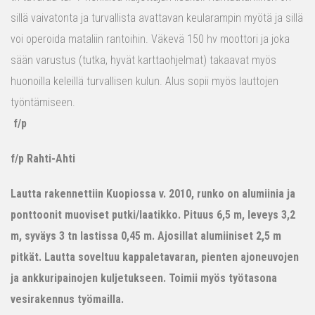
sillä vaivatonta ja turvallista avattavan keularampin myötä ja sillä
voi operoida mataliin rantoihin. Väkevä 150 hv moottori ja joka
sään varustus (tutka, hyvät karttaohjelmat) takaavat myös
huonoilla keleillä turvallisen kulun. Alus sopii myös lauttojen
työntämiseen.
f/p
f/p Rahti-Ahti
Lautta rakennettiin Kuopiossa v. 2010, runko on alumiinia ja
ponttoonit muoviset putki/laatikko. Pituus 6,5 m, leveys 3,2
m, syväys 3 tn lastissa 0,45 m. Ajosillat alumiiniset 2,5 m
pitkät. Lautta soveltuu kappaletavaran, pienten ajoneuvojen
ja ankkuripainojen kuljetukseen. Toimii myös työtasona
vesirakennus työmailla.