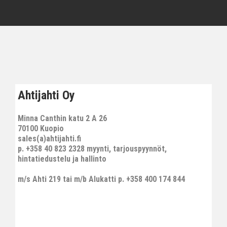
Ahtijahti Oy
Minna Canthin katu 2 A 26
70100 Kuopio
sales(a)ahtijahti.fi
p. +358 40 823 2328 myynti, tarjouspyynnöt,
hintatiedustelu ja hallinto
m/s Ahti 219 tai m/b Alukatti p. +358 400 174 844