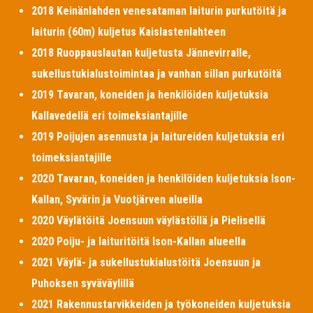
2018 Keinänlahden venesataman laiturin purkutöitä ja
laiturin (60m) kuljetus Kaislastenlahteen
2018 Ruoppauslautan kuljetusta Jännevirralle,
sukellustukialustoimintaa ja vanhan sillan purkutöitä
2019 Tavaran, koneiden ja henkilöiden kuljetuksia
Kallavedellä eri toimeksiantajille
2019 Poijujen asennusta ja laitureiden kuljetuksia eri
toimeksiantajille
2020 Tavaran, koneiden ja henkilöiden kuljetuksia Ison-
Kallan, Syvärin ja Vuotjärven alueilla
2020 Väylätöitä Joensuun väylästöllä ja Pielisellä
2020 Poiju- ja laituritöitä Ison-Kallan alueella
2021 Väylä- ja sukellustukialustöitä Joensuun ja
Puhoksen syväväylillä
2021 Rakennustarvikkeiden ja työkoneiden kuljetuksia