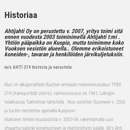
Historiaa
Ahtijahti Oy on perustettu v. 2007, yritys toimi sitä
ennen vuodesta 2003 toiminimellä Ahtijahti t:mi .
Yhtiön pääpaikka on Kuopio, mutta toimimme koko
Vuoksen vesistön alueella.. Olemme erikoistuneet
koneiden-, tavaran ja henkilöiden järvikuljetuksiin.
m/s AHTI 219 historia ja varustelu
Alus on alkuperältään Ruotsin armeijan maihinnousualus TPBS
219 (transportbåt större), valmistusvuosi on 1961, Lidingön
telakkassa Tukholman lähistöllä . Alus ostettiin Suomeen v. 2000
ja tuotiin meriteitse ajamalla Kuopioon.
Alukseen tehtiin muutostöitä v. 2003-04, rakentamalla uusi
ohjaamo/salonki konehuoneen ja miehistöhytin päälle. M/s Ahti