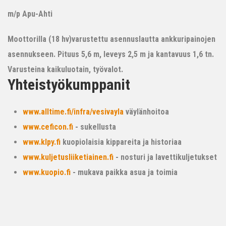
m/p Apu-Ahti
Moottorilla (18 hv)varustettu asennuslautta ankkuripainojen
asennukseen. Pituus 5,6 m, leveys 2,5 m ja kantavuus 1,6 tn.
Varusteina kaikuluotain, työvalot.
Yhteistyökumppanit
www.alltime.fi/infra/vesivayla
väylänhoitoa
www.ceficon.fi
- sukellusta
www.klpy.fi
kuopiolaisia kippareita ja historiaa
www.kuljetusliiketiainen.fi
- nosturi ja lavettikuljetukset
www.kuopio.fi
- mukava paikka asua ja toimia