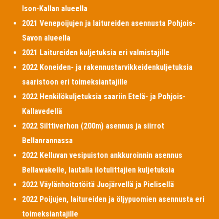
Ison-Kallan alueella
2021 Venepoijujen ja laitureiden asennusta Pohjois-
Savon alueella
2021 Laitureiden kuljetuksia eri valmistajille
2022 Koneiden- ja rakennustarvikkeidenkuljetuksia
saaristoon eri toimeksiantajille
2022 Henkilökuljetuksia saariin Etelä- ja Pohjois-
Kallavedellä
2022 Silttiverhon (200m) asennus ja siirrot
Bellanrannassa
2022 Kelluvan vesipuiston ankkuroinnin asennus
Bellawakelle, lautalla ilotulittajien kuljetuksia
2022 Väylänhoitotöitä Juojärvellä ja Pielisellä
2022 Poijujen, laitureiden ja öljypuomien asennusta eri
toimeksiantajille