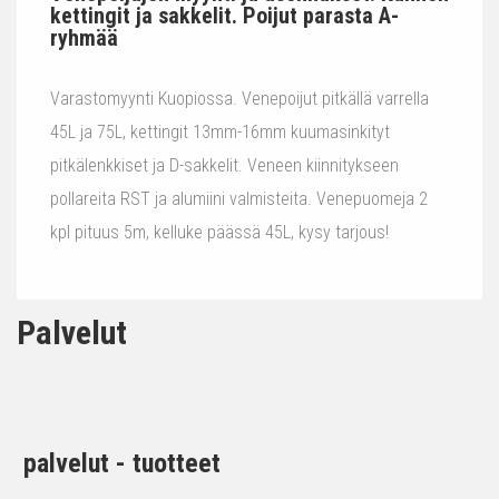
kettingit ja sakkelit. Poijut parasta A-
ryhmää
Varastomyynti Kuopiossa. Venepoijut pitkällä varrella
45L ja 75L, kettingit 13mm-16mm kuumasinkityt
pitkälenkkiset ja D-sakkelit. Veneen kiinnitykseen
pollareita RST ja alumiini valmisteita. Venepuomeja 2
kpl pituus 5m, kelluke päässä 45L, kysy tarjous!
Palvelut
palvelut - tuotteet