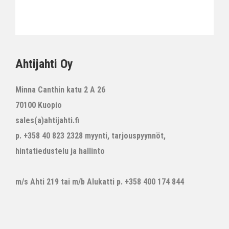
Ahtijahti Oy
Minna Canthin katu 2 A 26
70100 Kuopio
sales(a)ahtijahti.fi
p. +358 40 823 2328 myynti, tarjouspyynnöt,
hintatiedustelu ja hallinto
m/s Ahti 219 tai m/b Alukatti p. +358 400 174 844