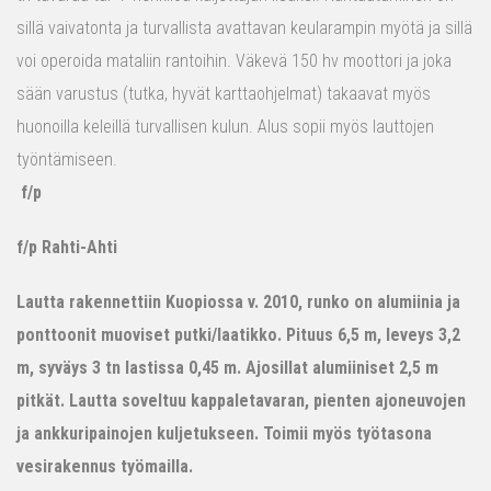
sillä vaivatonta ja turvallista avattavan keularampin myötä ja sillä
voi operoida mataliin rantoihin. Väkevä 150 hv moottori ja joka
sään varustus (tutka, hyvät karttaohjelmat) takaavat myös
huonoilla keleillä turvallisen kulun. Alus sopii myös lauttojen
työntämiseen.
f/p
f/p Rahti-Ahti
Lautta rakennettiin Kuopiossa v. 2010, runko on alumiinia ja
ponttoonit muoviset putki/laatikko. Pituus 6,5 m, leveys 3,2
m, syväys 3 tn lastissa 0,45 m. Ajosillat alumiiniset 2,5 m
pitkät. Lautta soveltuu kappaletavaran, pienten ajoneuvojen
ja ankkuripainojen kuljetukseen. Toimii myös työtasona
vesirakennus työmailla.