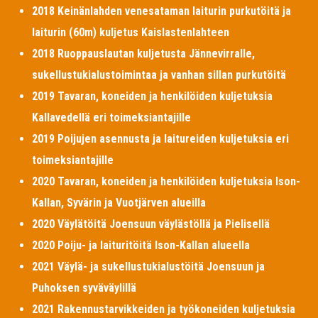
2018 Keinänlahden venesataman laiturin purkutöitä ja
laiturin (60m) kuljetus Kaislastenlahteen
2018 Ruoppauslautan kuljetusta Jännevirralle,
sukellustukialustoimintaa ja vanhan sillan purkutöitä
2019 Tavaran, koneiden ja henkilöiden kuljetuksia
Kallavedellä eri toimeksiantajille
2019 Poijujen asennusta ja laitureiden kuljetuksia eri
toimeksiantajille
2020 Tavaran, koneiden ja henkilöiden kuljetuksia Ison-
Kallan, Syvärin ja Vuotjärven alueilla
2020 Väylätöitä Joensuun väylästöllä ja Pielisellä
2020 Poiju- ja laituritöitä Ison-Kallan alueella
2021 Väylä- ja sukellustukialustöitä Joensuun ja
Puhoksen syväväylillä
2021 Rakennustarvikkeiden ja työkoneiden kuljetuksia