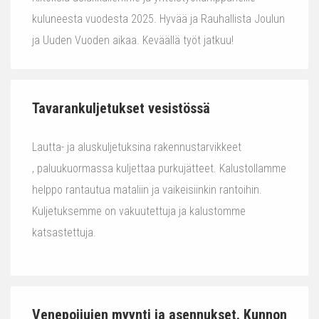
kuluneesta vuodesta 2025. Hyvää ja Rauhallista Joulun
ja Uuden Vuoden aikaa. Keväällä työt jatkuu!
Tavarankuljetukset vesistössä
Lautta- ja aluskuljetuksina rakennustarvikkeet
, paluukuormassa kuljettaa purkujätteet. Kalustollamme
helppo rantautua mataliin ja vaikeisiinkin rantoihin.
Kuljetuksemme on vakuutettuja ja kalustomme
katsastettuja.
Venepoijujen myynti ja asennukset. Kunnon