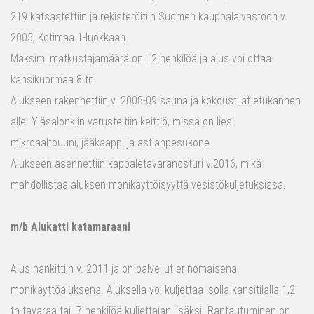
219 katsastettiin ja rekisteröitiin Suomen kauppalaivastoon v.
2005, Kotimaa 1-luokkaan.
Maksimi matkustajamäärä on 12 henkilöä ja alus voi ottaa
kansikuormaa 8 tn.
Alukseen rakennettiin v. 2008-09 sauna ja kokoustilat etukannen
alle. Yläsalonkiin varusteltiin keittiö, missä on liesi,
mikroaaltouuni, jääkaappi ja astianpesukone.
Alukseen asennettiin kappaletavaranosturi v.2016, mikä
mahdollistaa aluksen monikäyttöisyyttä vesistökuljetuksissa.
m/b Alukatti katamaraani
Alus hankittiin v. 2011 ja on palvellut erinomaisena
monikäyttöaluksena. Aluksella voi kuljettaa isolla kansitilalla 1,2
tn tavaraa tai 7 henkilöä kuljettajan lisäksi. Rantautuminen on