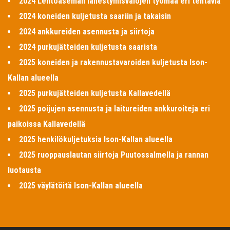
2024 Lentoaseman lähestymisvalojen työmaa eri tehtäviä
2024 koneiden kuljetusta saariin ja takaisin
2024 ankkureiden asennusta ja siirtoja
2024 purkujätteiden kuljetusta saarista
2025 koneiden ja rakennustavaroiden kuljetusta Ison-
Kallan alueella
2025 purkujätteiden kuljetusta Kallavedellä
2025 poijujen asennusta ja laitureiden ankkuroiteja eri
paikoissa Kallavedellä
2025 henkilökuljetuksia Ison-Kallan alueella
2025 ruoppauslautan siirtoja Puutossalmella ja rannan
luotausta
2025 väylätöitä Ison-Kallan alueella