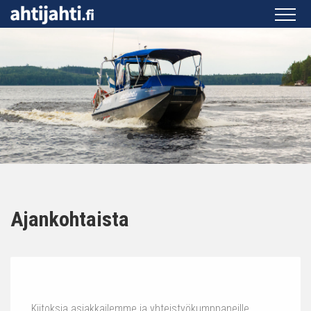
Ajankohtaista
Kiitoksia asiakkailemme ja yhteistyökumppaneille