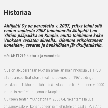
Historiaa
Ahtijahti Oy on perustettu v. 2007, yritys toimi sitä
ennen vuodesta 2003 toiminimellä Ahtijahti t:mi .
Yhtiön pääpaikka on Kuopio, mutta toimimme koko
Vuoksen vesistön alueella.. Olemme erikoistuneet
koneiden-, tavaran ja henkilöiden järvikuljetuksiin.
m/s AHTI 219 historia ja varustelu
Alus on alkuperältään Ruotsin armeijan maihinnousualus TPBS
219 (transportbåt större), valmistusvuosi on 1961, Lidingön
telakkassa Tukholman lähistöllä . Alus ostettiin Suomeen v. 2000
ja tuotiin meriteitse ajamalla Kuopioon.
Alukseen tehtiin muutostöitä v. 2003-04, rakentamalla uusi
ohjaamo/salonki konehuoneen ja miehistöhytin päälle. M/s Ahti