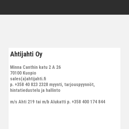
Ahtijahti Oy
Minna Canthin katu 2 A 26
70100 Kuopio
sales(a)ahtijahti.fi
p. +358 40 823 2328 myynti, tarjouspyynnöt,
hintatiedustelu ja hallinto
m/s Ahti 219 tai m/b Alukatti p. +358 400 174 844