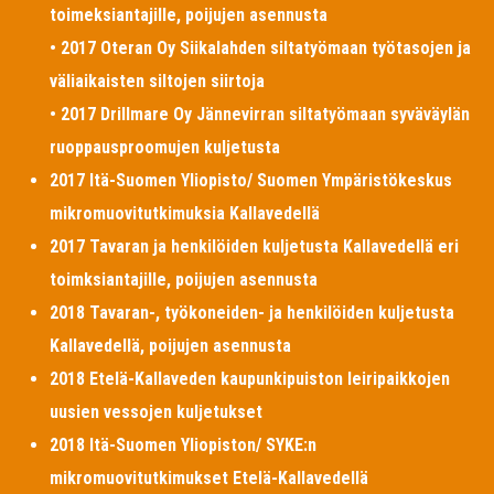
toimeksiantajille, poijujen asennusta
• 2017 Oteran Oy Siikalahden siltatyömaan työtasojen ja
väliaikaisten siltojen siirtoja
• 2017 Drillmare Oy Jännevirran siltatyömaan syväväylän
ruoppausproomujen kuljetusta
2017 Itä-Suomen Yliopisto/ Suomen Ympäristökeskus
mikromuovitutkimuksia Kallavedellä
2017 Tavaran ja henkilöiden kuljetusta Kallavedellä eri
toimksiantajille, poijujen asennusta
2018 Tavaran-, työkoneiden- ja henkilöiden kuljetusta
Kallavedellä, poijujen asennusta
2018 Etelä-Kallaveden kaupunkipuiston leiripaikkojen
uusien vessojen kuljetukset
2018 Itä-Suomen Yliopiston/ SYKE:n
mikromuovitutkimukset Etelä-Kallavedellä