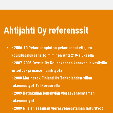
Ahtijahti Oy referenssit
• 2006-10 Pelastusopiston pelastussukeltajien
koulutusaluksena toimiminen Ahti 219-aluksella
• 2007-2008 Destia Oy Keilankannan kanavan laivaväylän
viitoitus- ja maisemointityötä
• 2008 Marinetek Finland Oy Tahkolahden sillan
rakennustyöt Tahkovuorella
• 2009 Katinkullan lomakylän vierasvenesataman
rakennustyöt
• 2009 Nilsiän sataman vierasvenesataman laiturityöt