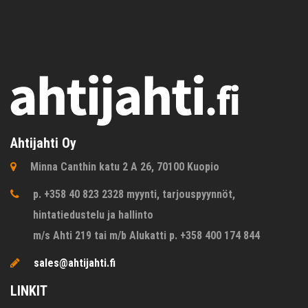
Ahtijahti Oy
Minna Canthin katu 2 A 26, 70100 Kuopio
p. +358 40 823 2328 myynti, tarjouspyynnöt,
hintatiedustelu ja hallinto
m/s Ahti 219 tai m/b Alukatti p. +358 400 174 844
sales@ahtijahti.fi
LINKIT