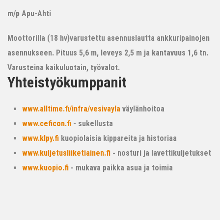
m/p Apu-Ahti
Moottorilla (18 hv)varustettu asennuslautta ankkuripainojen
asennukseen. Pituus 5,6 m, leveys 2,5 m ja kantavuus 1,6 tn.
Varusteina kaikuluotain, työvalot.
Yhteistyökumppanit
www.alltime.fi/infra/vesivayla
väylänhoitoa
www.ceficon.fi
- sukellusta
www.klpy.fi
kuopiolaisia kippareita ja historiaa
www.kuljetusliiketiainen.fi
- nosturi ja lavettikuljetukset
www.kuopio.fi
- mukava paikka asua ja toimia