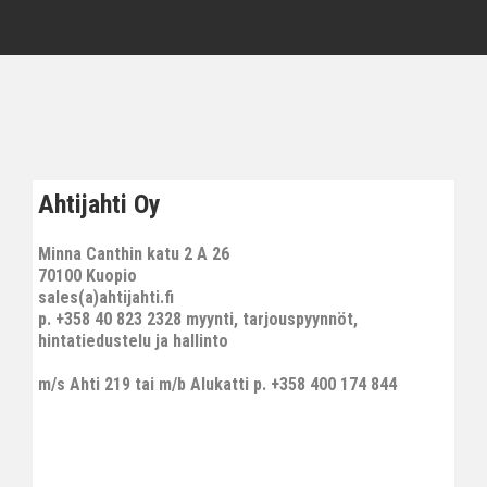
Ahtijahti Oy
Minna Canthin katu 2 A 26
70100 Kuopio
sales(a)ahtijahti.fi
p. +358 40 823 2328 myynti, tarjouspyynnöt,
hintatiedustelu ja hallinto
m/s Ahti 219 tai m/b Alukatti p. +358 400 174 844