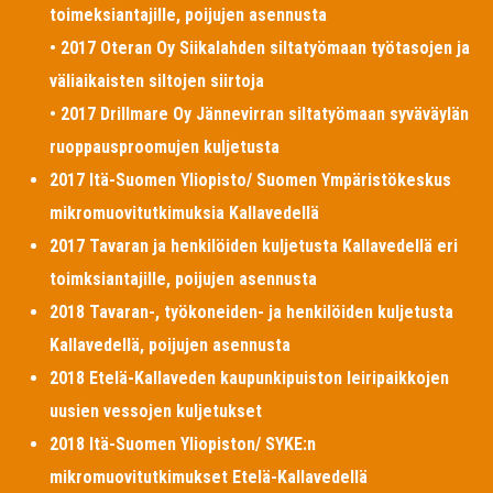
toimeksiantajille, poijujen asennusta
• 2017 Oteran Oy Siikalahden siltatyömaan työtasojen ja
väliaikaisten siltojen siirtoja
• 2017 Drillmare Oy Jännevirran siltatyömaan syväväylän
ruoppausproomujen kuljetusta
2017 Itä-Suomen Yliopisto/ Suomen Ympäristökeskus
mikromuovitutkimuksia Kallavedellä
2017 Tavaran ja henkilöiden kuljetusta Kallavedellä eri
toimksiantajille, poijujen asennusta
2018 Tavaran-, työkoneiden- ja henkilöiden kuljetusta
Kallavedellä, poijujen asennusta
2018 Etelä-Kallaveden kaupunkipuiston leiripaikkojen
uusien vessojen kuljetukset
2018 Itä-Suomen Yliopiston/ SYKE:n
mikromuovitutkimukset Etelä-Kallavedellä