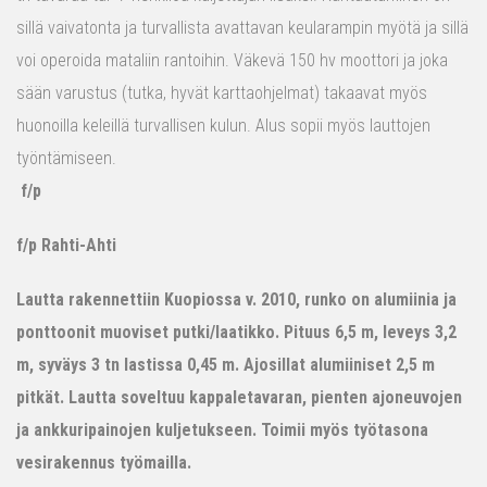
sillä vaivatonta ja turvallista avattavan keularampin myötä ja sillä
voi operoida mataliin rantoihin. Väkevä 150 hv moottori ja joka
sään varustus (tutka, hyvät karttaohjelmat) takaavat myös
huonoilla keleillä turvallisen kulun. Alus sopii myös lauttojen
työntämiseen.
f/p
f/p Rahti-Ahti
Lautta rakennettiin Kuopiossa v. 2010, runko on alumiinia ja
ponttoonit muoviset putki/laatikko. Pituus 6,5 m, leveys 3,2
m, syväys 3 tn lastissa 0,45 m. Ajosillat alumiiniset 2,5 m
pitkät. Lautta soveltuu kappaletavaran, pienten ajoneuvojen
ja ankkuripainojen kuljetukseen. Toimii myös työtasona
vesirakennus työmailla.