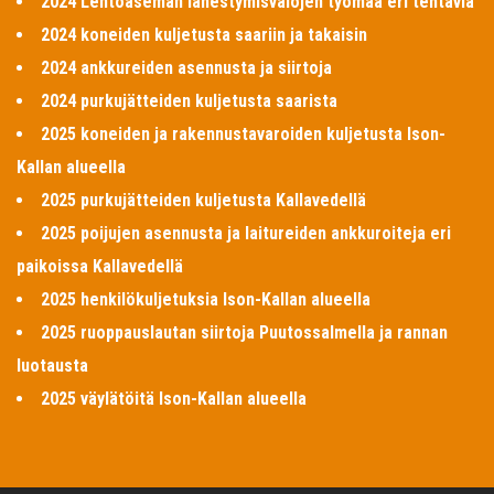
2024 Lentoaseman lähestymisvalojen työmaa eri tehtäviä
2024 koneiden kuljetusta saariin ja takaisin
2024 ankkureiden asennusta ja siirtoja
2024 purkujätteiden kuljetusta saarista
2025 koneiden ja rakennustavaroiden kuljetusta Ison-
Kallan alueella
2025 purkujätteiden kuljetusta Kallavedellä
2025 poijujen asennusta ja laitureiden ankkuroiteja eri
paikoissa Kallavedellä
2025 henkilökuljetuksia Ison-Kallan alueella
2025 ruoppauslautan siirtoja Puutossalmella ja rannan
luotausta
2025 väylätöitä Ison-Kallan alueella