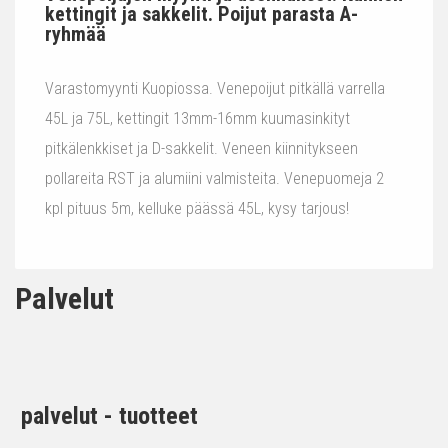
kettingit ja sakkelit. Poijut parasta A-
ryhmää
Varastomyynti Kuopiossa. Venepoijut pitkällä varrella
45L ja 75L, kettingit 13mm-16mm kuumasinkityt
pitkälenkkiset ja D-sakkelit. Veneen kiinnitykseen
pollareita RST ja alumiini valmisteita. Venepuomeja 2
kpl pituus 5m, kelluke päässä 45L, kysy tarjous!
Palvelut
palvelut - tuotteet