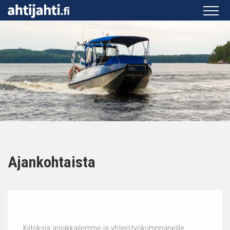
Ajankohtaista
Kiitoksia asiakkailemme ja yhteistyökumppaneille