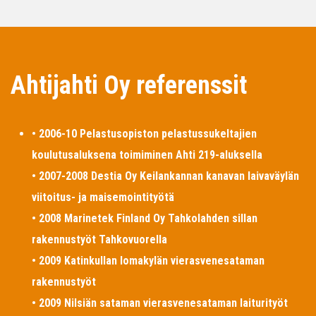
Ahtijahti Oy referenssit
• 2006-10 Pelastusopiston pelastussukeltajien
koulutusaluksena toimiminen Ahti 219-aluksella
• 2007-2008 Destia Oy Keilankannan kanavan laivaväylän
viitoitus- ja maisemointityötä
• 2008 Marinetek Finland Oy Tahkolahden sillan
rakennustyöt Tahkovuorella
• 2009 Katinkullan lomakylän vierasvenesataman
rakennustyöt
• 2009 Nilsiän sataman vierasvenesataman laiturityöt