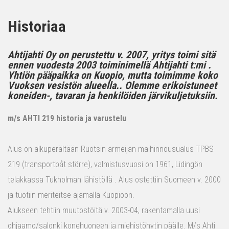
Historiaa
Ahtijahti Oy on perustettu v. 2007, yritys toimi sitä
ennen vuodesta 2003 toiminimellä Ahtijahti t:mi .
Yhtiön pääpaikka on Kuopio, mutta toimimme koko
Vuoksen vesistön alueella.. Olemme erikoistuneet
koneiden-, tavaran ja henkilöiden järvikuljetuksiin.
m/s AHTI 219 historia ja varustelu
Alus on alkuperältään Ruotsin armeijan maihinnousualus TPBS
219 (transportbåt större), valmistusvuosi on 1961, Lidingön
telakkassa Tukholman lähistöllä . Alus ostettiin Suomeen v. 2000
ja tuotiin meriteitse ajamalla Kuopioon.
Alukseen tehtiin muutostöitä v. 2003-04, rakentamalla uusi
ohjaamo/salonki konehuoneen ja miehistöhytin päälle. M/s Ahti