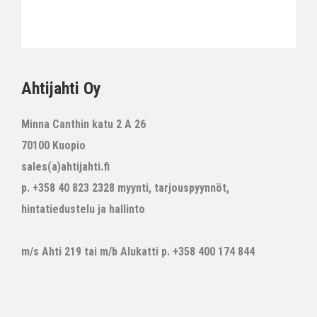
Ahtijahti Oy
Minna Canthin katu 2 A 26
70100 Kuopio
sales(a)ahtijahti.fi
p. +358 40 823 2328 myynti, tarjouspyynnöt,
hintatiedustelu ja hallinto
m/s Ahti 219 tai m/b Alukatti p. +358 400 174 844