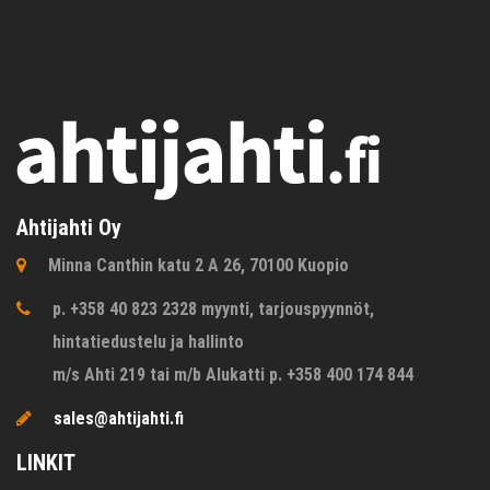
Ahtijahti Oy
Minna Canthin katu 2 A 26, 70100 Kuopio
p. +358 40 823 2328 myynti, tarjouspyynnöt,
hintatiedustelu ja hallinto
m/s Ahti 219 tai m/b Alukatti p. +358 400 174 844
sales@ahtijahti.fi
LINKIT