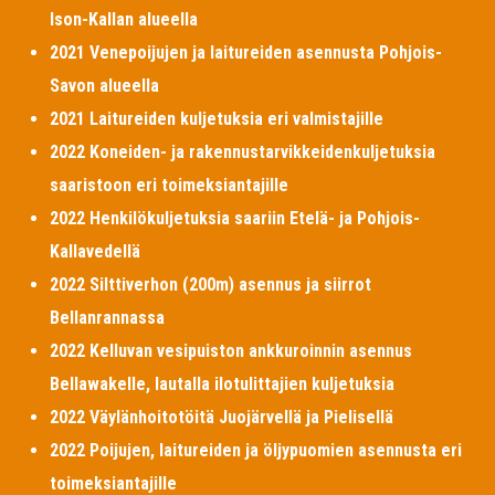
Ison-Kallan alueella
2021 Venepoijujen ja laitureiden asennusta Pohjois-
Savon alueella
2021 Laitureiden kuljetuksia eri valmistajille
2022 Koneiden- ja rakennustarvikkeidenkuljetuksia
saaristoon eri toimeksiantajille
2022 Henkilökuljetuksia saariin Etelä- ja Pohjois-
Kallavedellä
2022 Silttiverhon (200m) asennus ja siirrot
Bellanrannassa
2022 Kelluvan vesipuiston ankkuroinnin asennus
Bellawakelle, lautalla ilotulittajien kuljetuksia
2022 Väylänhoitotöitä Juojärvellä ja Pielisellä
2022 Poijujen, laitureiden ja öljypuomien asennusta eri
toimeksiantajille