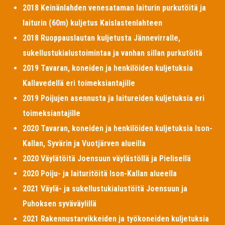
2018 Keinänlahden venesataman laiturin purkutöitä ja
laiturin (60m) kuljetus Kaislastenlahteen
2018 Ruoppauslautan kuljetusta Jännevirralle,
sukellustukialustoimintaa ja vanhan sillan purkutöitä
2019 Tavaran, koneiden ja henkilöiden kuljetuksia
Kallavedellä eri toimeksiantajille
2019 Poijujen asennusta ja laitureiden kuljetuksia eri
toimeksiantajille
2020 Tavaran, koneiden ja henkilöiden kuljetuksia Ison-
Kallan, Syvärin ja Vuotjärven alueilla
2020 Väylätöitä Joensuun väylästöllä ja Pielisellä
2020 Poiju- ja laituritöitä Ison-Kallan alueella
2021 Väylä- ja sukellustukialustöitä Joensuun ja
Puhoksen syväväylillä
2021 Rakennustarvikkeiden ja työkoneiden kuljetuksia