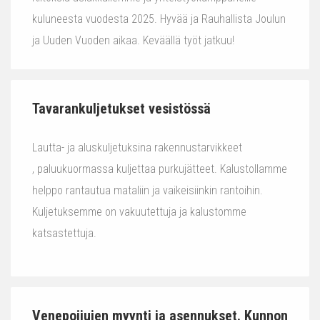
kuluneesta vuodesta 2025. Hyvää ja Rauhallista Joulun
ja Uuden Vuoden aikaa. Keväällä työt jatkuu!
Tavarankuljetukset vesistössä
Lautta- ja aluskuljetuksina rakennustarvikkeet
, paluukuormassa kuljettaa purkujätteet. Kalustollamme
helppo rantautua mataliin ja vaikeisiinkin rantoihin.
Kuljetuksemme on vakuutettuja ja kalustomme
katsastettuja.
Venepoijujen myynti ja asennukset. Kunnon