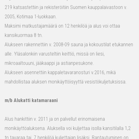
219 katsastettiin ja rekisteröitiin Suomen kauppalaivastoon v.
2005, Kotimaa 1-luokkaan.
Maksimi matkustajamäärä on 12 henkilöä ja alus voi ottaa
kansikuormaa 8 tn.
Alukseen rakennettiin v. 2008-09 sauna ja kokoustilat etukannen
alle. Yläsalonkiin varusteltiin keittiö, missä on liesi,
mikroaaltouuni, jääkaappi ja astianpesukone.
Alukseen asennettiin kappaletavaranosturi v.2016, mikä
mahdollistaa aluksen monikäyttöisyyttä vesistökuljetuksissa.
m/b Alukatti katamaraani
Alus hankittiin v. 2011 ja on palvellut erinomaisena
monikäyttöaluksena. Aluksella voi kuljettaa isolla kansitilalla 1,2
tn tavaraa tai 7 henkilöä kuljettajan lisäksi. Rantautuminen on