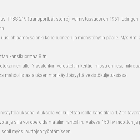
s TPBS 219 (transportbåt större), valmistusvuosi on 1961, Lidingön t
on.
 uusi ohjaamo/salonki konehuoneen ja miehistöhytin päälle. M/s Ahti 2
ttaa kansikuormaa 8 tn.
tukannen alle. Yläsalonkiin varusteltiin keittiö, missä on liesi, mikro
kä mahdollistaa aluksen monikäyttöisyyttä vesistökuljetuksissa.
ikäyttöaluksena. Aluksella voi kuljettaa isolla kansitilalla 1,2 tn tava
yötä ja sillä voi operoida mataliin rantoihin. Väkevä 150 hv moottori ja
us sopii myös lauttojen työntämiseen.