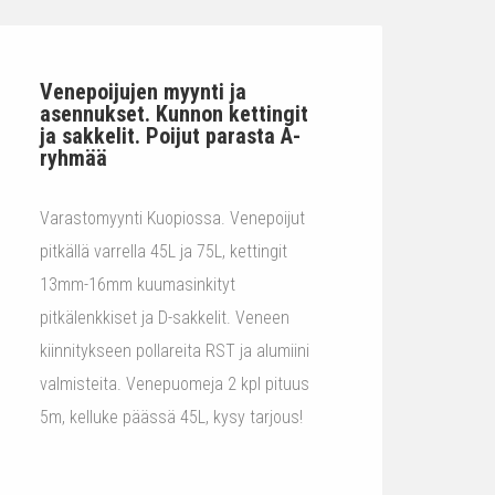
Venepoijujen myynti ja
asennukset. Kunnon kettingit
ja sakkelit. Poijut parasta A-
ryhmää
Varastomyynti Kuopiossa. Venepoijut
pitkällä varrella 45L ja 75L, kettingit
13mm-16mm kuumasinkityt
pitkälenkkiset ja D-sakkelit. Veneen
kiinnitykseen pollareita RST ja alumiini
valmisteita. Venepuomeja 2 kpl pituus
5m, kelluke päässä 45L, kysy tarjous!