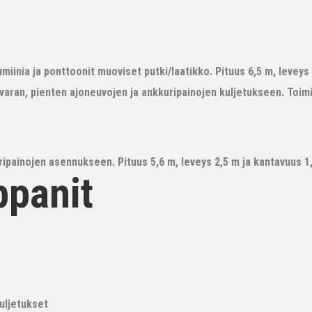
iinia ja ponttoonit muoviset putki/laatikko. Pituus 6,5 m, leveys 3
avaran, pienten ajoneuvojen ja ankkuripainojen kuljetukseen. Toim
ipainojen asennukseen. Pituus 5,6 m, leveys 2,5 m ja kantavuus 1,6
ppanit
kuljetukset