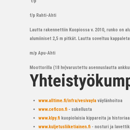
f/p
f/p Rahti-Ahti
Lautta rakennettiin Kuopiossa v. 2010, runko on alum
alumiiniset 2,5 m pitkät. Lautta soveltuu kappalet
m/p Apu-Ahti
Moottorilla (18 hv)varustettu asennuslautta ankkur
Yhteistyökum
www.alltime.fi/infra/vesivayla
väylänhoitoa
www.ceficon.fi
- sukellusta
www.klpy.fi
kuopiolaisia kippareita ja historiaa
www.kuljetusliiketiainen.fi
- nosturi ja lavetti