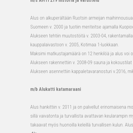
m/s AHTI 219 historia ja varustelu
Alus on alkuperältään Ruotsin armeijan maihinnousualu
Suomeen v. 2000 ja tuotiin meriteitse ajamalla Kuopio
Alukseen tehtiin muutostöitä v. 2003-04, rakentamalla
kauppalaivastoon v. 2005, Kotimaa 1-luokkaan.
Maksimi matkustajamäärä on 12 henkilöä ja alus voi o
Alukseen rakennettiin v. 2008-09 sauna ja kokoustilat e
Alukseen asennettiin kappaletavaranosturi v.2016, mi
m/b Alukatti katamaraani
Alus hankittiin v. 2011 ja on palvellut erinomaisena mon
sillä vaivatonta ja turvallista avattavan keularampin m
takaavat myös huonoilla keleillä turvallisen kulun. Al