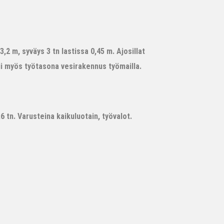
,2 m, syväys 3 tn lastissa 0,45 m. Ajosillat
ii myös työtasona vesirakennus työmailla.
 tn. Varusteina kaikuluotain, työvalot.