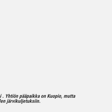
mi . Yhtiön pääpaikka on Kuopio, mutta
n järvikuljetuksiin.