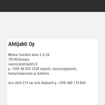
Ahtijahti Oy
Minna Canthin katu 2 A 26
70100 Kuopio
sales(a)ahtijahti.fi
p. +358 40 823 2328 myynti, tarjouspyynnöt,
hintatiedustelu ja hallinto
m/s Ahti 219 tai m/b Alukatti p. +358 400 174 844