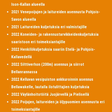
Ison-Kallan alueella
2021 Venepoijujen ja laitureiden asennusta Pohjois-
Savon alueella
2021 Laitureiden kuljetuksia eri valmistajille
2022 Koneiden- ja rakennustarvikkeidenkuljetuksia
saaristoon eri toimeksiantajille
2022 Henkilökuljetuksia saariin Etelä- ja Pohjois-
Kallavedellä
2022 Silttiverhon (200m) asennus ja siirrot
Bellanrannassa
2022 Kelluvan vesipuiston ankkuroinnin asennus
Bellawakelle, lautalla ilotulittajien kuljetuksia
2022 Väylänhoitotöitä Juojärvellä ja Pielisellä
2022 Poijujen, laitureiden ja öljypuomien asennusta eri
toimeksiantajille