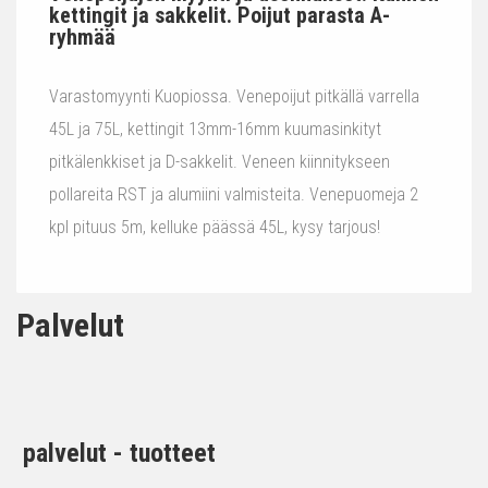
kettingit ja sakkelit. Poijut parasta A-
ryhmää
Varastomyynti Kuopiossa. Venepoijut pitkällä varrella
45L ja 75L, kettingit 13mm-16mm kuumasinkityt
pitkälenkkiset ja D-sakkelit. Veneen kiinnitykseen
pollareita RST ja alumiini valmisteita. Venepuomeja 2
kpl pituus 5m, kelluke päässä 45L, kysy tarjous!
Palvelut
palvelut - tuotteet