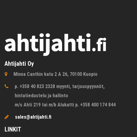
Ahtijahti Oy
Minna Canthin katu 2 A 26, 70100 Kuopio
p. +358 40 823 2328 myynti, tarjouspyynnöt,
hintatiedustelu ja hallinto
m/s Ahti 219 tai m/b Alukatti p. +358 400 174 844
sales@ahtijahti.fi
LINKIT