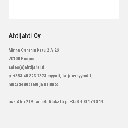
Ahtijahti Oy
Minna Canthin katu 2 A 26
70100 Kuopio
sales(a)ahtijahti.fi
p. +358 40 823 2328 myynti, tarjouspyynnöt,
hintatiedustelu ja hallinto
m/s Ahti 219 tai m/b Alukatti p. +358 400 174 844