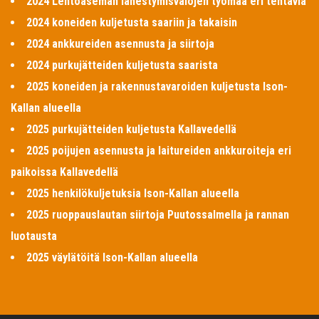
2024 Lentoaseman lähestymisvalojen työmaa eri tehtäviä
2024 koneiden kuljetusta saariin ja takaisin
2024 ankkureiden asennusta ja siirtoja
2024 purkujätteiden kuljetusta saarista
2025 koneiden ja rakennustavaroiden kuljetusta Ison-
Kallan alueella
2025 purkujätteiden kuljetusta Kallavedellä
2025 poijujen asennusta ja laitureiden ankkuroiteja eri
paikoissa Kallavedellä
2025 henkilökuljetuksia Ison-Kallan alueella
2025 ruoppauslautan siirtoja Puutossalmella ja rannan
luotausta
2025 väylätöitä Ison-Kallan alueella