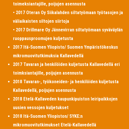
toimeksiantajille, poijujen asennusta
• 2017 Oteran Oy Siikalahden siltatyömaan työtasojen ja
väliaikaisten siltojen siirtoja
• 2017 Drillmare Oy Jännevirran siltatyömaan syväväylän
ruoppausproomujen kuljetusta
2017 Itä-Suomen Yliopisto/ Suomen Ympäristökeskus
mikromuovitutkimuksia Kallavedellä
2017 Tavaran ja henkilöiden kuljetusta Kallavedellä eri
toimksiantajille, poijujen asennusta
2018 Tavaran-, työkoneiden- ja henkilöiden kuljetusta
Kallavedellä, poijujen asennusta
2018 Etelä-Kallaveden kaupunkipuiston leiripaikkojen
uusien vessojen kuljetukset
2018 Itä-Suomen Yliopiston/ SYKE:n
mikromuovitutkimukset Etelä-Kallavedellä