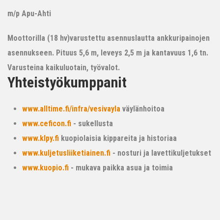
m/p Apu-Ahti
Moottorilla (18 hv)varustettu asennuslautta ankkuripainojen
asennukseen. Pituus 5,6 m, leveys 2,5 m ja kantavuus 1,6 tn.
Varusteina kaikuluotain, työvalot.
Yhteistyökumppanit
www.alltime.fi/infra/vesivayla
väylänhoitoa
www.ceficon.fi
- sukellusta
www.klpy.fi
kuopiolaisia kippareita ja historiaa
www.kuljetusliiketiainen.fi
- nosturi ja lavettikuljetukset
www.kuopio.fi
- mukava paikka asua ja toimia