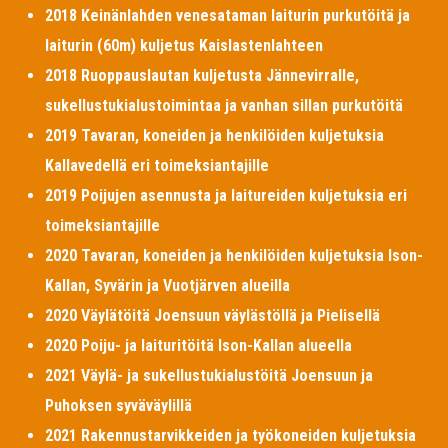
2018 Keinänlahden venesataman laiturin purkutöitä ja
laiturin (60m) kuljetus Kaislastenlahteen
2018 Ruoppauslautan kuljetusta Jännevirralle,
sukellustukialustoimintaa ja vanhan sillan purkutöitä
2019 Tavaran, koneiden ja henkilöiden kuljetuksia
Kallavedellä eri toimeksiantajille
2019 Poijujen asennusta ja laitureiden kuljetuksia eri
toimeksiantajille
2020 Tavaran, koneiden ja henkilöiden kuljetuksia Ison-
Kallan, Syvärin ja Vuotjärven alueilla
2020 Väylätöitä Joensuun väylästöllä ja Pielisellä
2020 Poiju- ja laituritöitä Ison-Kallan alueella
2021 Väylä- ja sukellustukialustöitä Joensuun ja
Puhoksen syväväylillä
2021 Rakennustarvikkeiden ja työkoneiden kuljetuksia