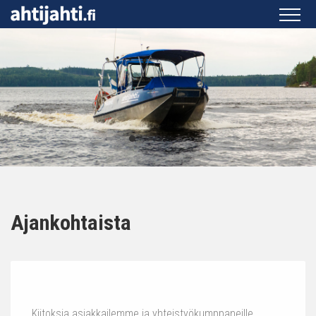
Ajankohtaista
Kiitoksia asiakkailemme ja yhteistyökumppaneille