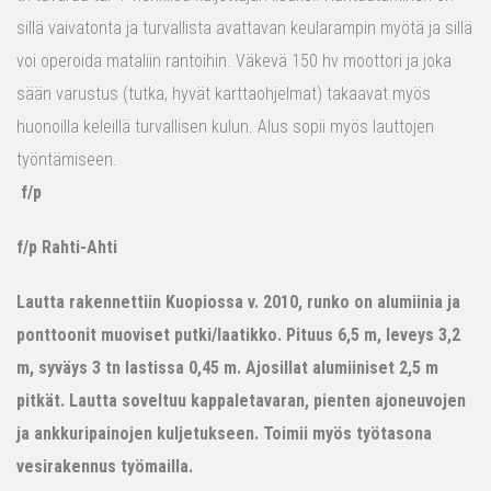
sillä vaivatonta ja turvallista avattavan keularampin myötä ja sillä
voi operoida mataliin rantoihin. Väkevä 150 hv moottori ja joka
sään varustus (tutka, hyvät karttaohjelmat) takaavat myös
huonoilla keleillä turvallisen kulun. Alus sopii myös lauttojen
työntämiseen.
f/p
f/p Rahti-Ahti
Lautta rakennettiin Kuopiossa v. 2010, runko on alumiinia ja
ponttoonit muoviset putki/laatikko. Pituus 6,5 m, leveys 3,2
m, syväys 3 tn lastissa 0,45 m. Ajosillat alumiiniset 2,5 m
pitkät. Lautta soveltuu kappaletavaran, pienten ajoneuvojen
ja ankkuripainojen kuljetukseen. Toimii myös työtasona
vesirakennus työmailla.