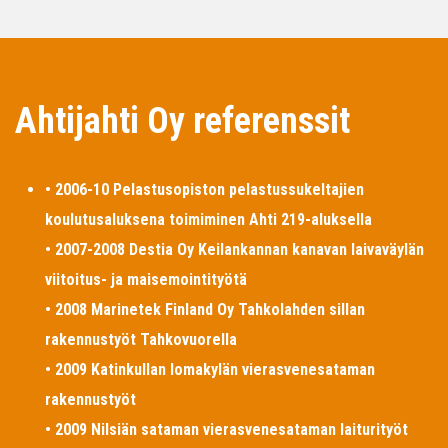
Ahtijahti Oy referenssit
• 2006-10 Pelastusopiston pelastussukeltajien
koulutusaluksena toimiminen Ahti 219-aluksella
• 2007-2008 Destia Oy Keilankannan kanavan laivaväylän
viitoitus- ja maisemointityötä
• 2008 Marinetek Finland Oy Tahkolahden sillan
rakennustyöt Tahkovuorella
• 2009 Katinkullan lomakylän vierasvenesataman
rakennustyöt
• 2009 Nilsiän sataman vierasvenesataman laiturityöt