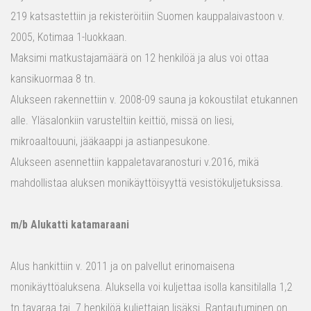
219 katsastettiin ja rekisteröitiin Suomen kauppalaivastoon v.
2005, Kotimaa 1-luokkaan.
Maksimi matkustajamäärä on 12 henkilöä ja alus voi ottaa
kansikuormaa 8 tn.
Alukseen rakennettiin v. 2008-09 sauna ja kokoustilat etukannen
alle. Yläsalonkiin varusteltiin keittiö, missä on liesi,
mikroaaltouuni, jääkaappi ja astianpesukone.
Alukseen asennettiin kappaletavaranosturi v.2016, mikä
mahdollistaa aluksen monikäyttöisyyttä vesistökuljetuksissa.
m/b Alukatti katamaraani
Alus hankittiin v. 2011 ja on palvellut erinomaisena
monikäyttöaluksena. Aluksella voi kuljettaa isolla kansitilalla 1,2
tn tavaraa tai 7 henkilöä kuljettajan lisäksi. Rantautuminen on