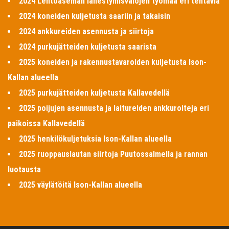
2024 Lentoaseman lähestymisvalojen työmaa eri tehtäviä
2024 koneiden kuljetusta saariin ja takaisin
2024 ankkureiden asennusta ja siirtoja
2024 purkujätteiden kuljetusta saarista
2025 koneiden ja rakennustavaroiden kuljetusta Ison-
Kallan alueella
2025 purkujätteiden kuljetusta Kallavedellä
2025 poijujen asennusta ja laitureiden ankkuroiteja eri
paikoissa Kallavedellä
2025 henkilökuljetuksia Ison-Kallan alueella
2025 ruoppauslautan siirtoja Puutossalmella ja rannan
luotausta
2025 väylätöitä Ison-Kallan alueella