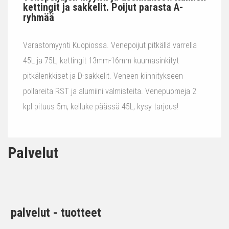
kettingit ja sakkelit. Poijut parasta A-
ryhmää
Varastomyynti Kuopiossa. Venepoijut pitkällä varrella
45L ja 75L, kettingit 13mm-16mm kuumasinkityt
pitkälenkkiset ja D-sakkelit. Veneen kiinnitykseen
pollareita RST ja alumiini valmisteita. Venepuomeja 2
kpl pituus 5m, kelluke päässä 45L, kysy tarjous!
Palvelut
palvelut - tuotteet