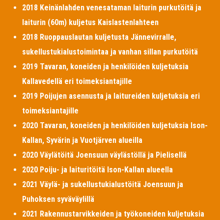
2018 Keinänlahden venesataman laiturin purkutöitä ja
laiturin (60m) kuljetus Kaislastenlahteen
2018 Ruoppauslautan kuljetusta Jännevirralle,
sukellustukialustoimintaa ja vanhan sillan purkutöitä
2019 Tavaran, koneiden ja henkilöiden kuljetuksia
Kallavedellä eri toimeksiantajille
2019 Poijujen asennusta ja laitureiden kuljetuksia eri
toimeksiantajille
2020 Tavaran, koneiden ja henkilöiden kuljetuksia Ison-
Kallan, Syvärin ja Vuotjärven alueilla
2020 Väylätöitä Joensuun väylästöllä ja Pielisellä
2020 Poiju- ja laituritöitä Ison-Kallan alueella
2021 Väylä- ja sukellustukialustöitä Joensuun ja
Puhoksen syväväylillä
2021 Rakennustarvikkeiden ja työkoneiden kuljetuksia