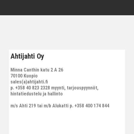
Ahtijahti Oy
Minna Canthin katu 2 A 26
70100 Kuopio
sales(a)ahtijahti.fi
p. +358 40 823 2328 myynti, tarjouspyynnöt,
hintatiedustelu ja hallinto
m/s Ahti 219 tai m/b Alukatti p. +358 400 174 844