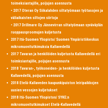
toimeksiantajille, poijujen asennusta
• 2017 Oteran Oy Siikalahden siltatyömaan työtasojen ja
väliaikaisten siltojen siirtoja
• 2017 Drillmare Oy Jännevirran siltatyömaan syväväylän
ruoppausproomujen kuljetusta
2017 Itä-Suomen Yliopisto/ Suomen Ympäristökeskus
mikromuovitutkimuksia Kallavedellä
2017 Tavaran ja henkilöiden kuljetusta Kallavedellä eri
toimksiantajille, poijujen asennusta
2018 Tavaran-, työkoneiden- ja henkilöiden kuljetusta
Kallavedellä, poijujen asennusta
2018 Etelä-Kallaveden kaupunkipuiston leiripaikkojen
uusien vessojen kuljetukset
2018 Itä-Suomen Yliopiston/ SYKE:n
mikromuovitutkimukset Etelä-Kallavedellä