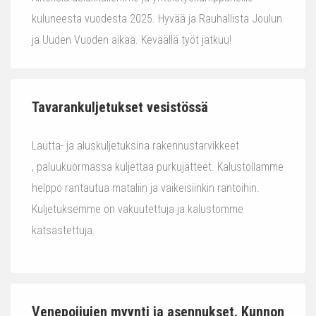
kuluneesta vuodesta 2025. Hyvää ja Rauhallista Joulun
ja Uuden Vuoden aikaa. Keväällä työt jatkuu!
Tavarankuljetukset vesistössä
Lautta- ja aluskuljetuksina rakennustarvikkeet
, paluukuormassa kuljettaa purkujätteet. Kalustollamme
helppo rantautua mataliin ja vaikeisiinkin rantoihin.
Kuljetuksemme on vakuutettuja ja kalustomme
katsastettuja.
Venepoijujen myynti ja asennukset. Kunnon