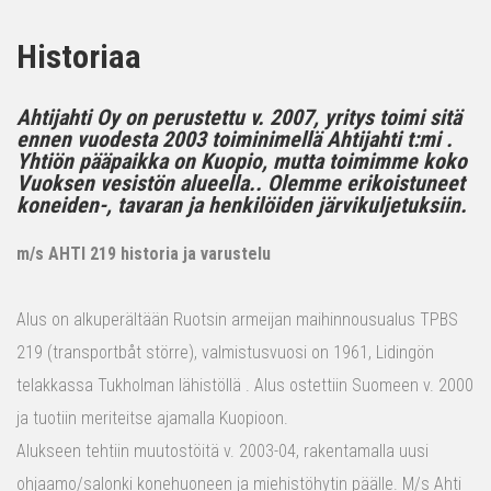
Historiaa
Ahtijahti Oy on perustettu v. 2007, yritys toimi sitä
ennen vuodesta 2003 toiminimellä Ahtijahti t:mi .
Yhtiön pääpaikka on Kuopio, mutta toimimme koko
Vuoksen vesistön alueella.. Olemme erikoistuneet
koneiden-, tavaran ja henkilöiden järvikuljetuksiin.
m/s AHTI 219 historia ja varustelu
Alus on alkuperältään Ruotsin armeijan maihinnousualus TPBS
219 (transportbåt större), valmistusvuosi on 1961, Lidingön
telakkassa Tukholman lähistöllä . Alus ostettiin Suomeen v. 2000
ja tuotiin meriteitse ajamalla Kuopioon.
Alukseen tehtiin muutostöitä v. 2003-04, rakentamalla uusi
ohjaamo/salonki konehuoneen ja miehistöhytin päälle. M/s Ahti