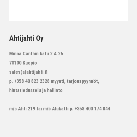
Ahtijahti Oy
Minna Canthin katu 2 A 26
70100 Kuopio
sales(a)ahtijahti.fi
p. +358 40 823 2328 myynti, tarjouspyynnöt,
hintatiedustelu ja hallinto
m/s Ahti 219 tai m/b Alukatti p. +358 400 174 844