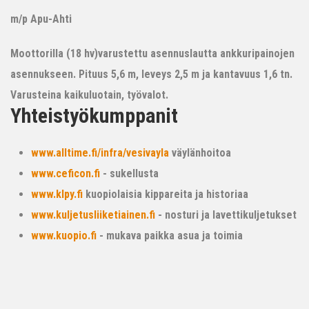
m/p Apu-Ahti
Moottorilla (18 hv)varustettu asennuslautta ankkuripainojen
asennukseen. Pituus 5,6 m, leveys 2,5 m ja kantavuus 1,6 tn.
Varusteina kaikuluotain, työvalot.
Yhteistyökumppanit
www.alltime.fi/infra/vesivayla
väylänhoitoa
www.ceficon.fi
- sukellusta
www.klpy.fi
kuopiolaisia kippareita ja historiaa
www.kuljetusliiketiainen.fi
- nosturi ja lavettikuljetukset
www.kuopio.fi
- mukava paikka asua ja toimia