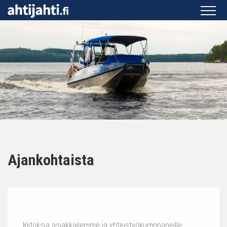
Ajankohtaista
Kiitoksia asiakkailemme ja yhteistyökumppaneille