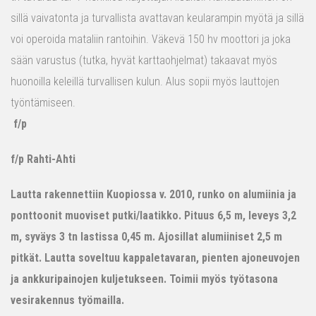
sillä vaivatonta ja turvallista avattavan keularampin myötä ja sillä
voi operoida mataliin rantoihin. Väkevä 150 hv moottori ja joka
sään varustus (tutka, hyvät karttaohjelmat) takaavat myös
huonoilla keleillä turvallisen kulun. Alus sopii myös lauttojen
työntämiseen.
f/p
f/p Rahti-Ahti
Lautta rakennettiin Kuopiossa v. 2010, runko on alumiinia ja
ponttoonit muoviset putki/laatikko. Pituus 6,5 m, leveys 3,2
m, syväys 3 tn lastissa 0,45 m. Ajosillat alumiiniset 2,5 m
pitkät. Lautta soveltuu kappaletavaran, pienten ajoneuvojen
ja ankkuripainojen kuljetukseen. Toimii myös työtasona
vesirakennus työmailla.