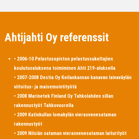
Ahtijahti Oy referenssit
• 2006-10 Pelastusopiston pelastussukeltajien
koulutusaluksena toimiminen Ahti 219-aluksella
• 2007-2008 Destia Oy Keilankannan kanavan laivaväylän
viitoitus- ja maisemointityötä
• 2008 Marinetek Finland Oy Tahkolahden sillan
rakennustyöt Tahkovuorella
• 2009 Katinkullan lomakylän vierasvenesataman
rakennustyöt
• 2009 Nilsiän sataman vierasvenesataman laiturityöt