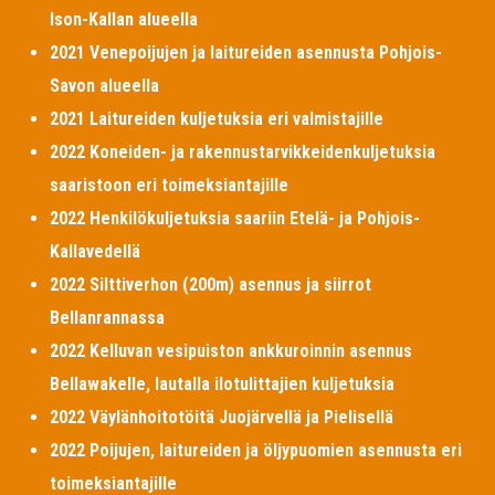
Ison-Kallan alueella
2021 Venepoijujen ja laitureiden asennusta Pohjois-
Savon alueella
2021 Laitureiden kuljetuksia eri valmistajille
2022 Koneiden- ja rakennustarvikkeidenkuljetuksia
saaristoon eri toimeksiantajille
2022 Henkilökuljetuksia saariin Etelä- ja Pohjois-
Kallavedellä
2022 Silttiverhon (200m) asennus ja siirrot
Bellanrannassa
2022 Kelluvan vesipuiston ankkuroinnin asennus
Bellawakelle, lautalla ilotulittajien kuljetuksia
2022 Väylänhoitotöitä Juojärvellä ja Pielisellä
2022 Poijujen, laitureiden ja öljypuomien asennusta eri
toimeksiantajille