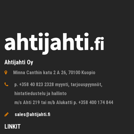
Ahtijahti Oy
Minna Canthin katu 2 A 26, 70100 Kuopio
p. +358 40 823 2328 myynti, tarjouspyynnöt,
hintatiedustelu ja hallinto
m/s Ahti 219 tai m/b Alukatti p. +358 400 174 844
sales@ahtijahti.fi
LINKIT