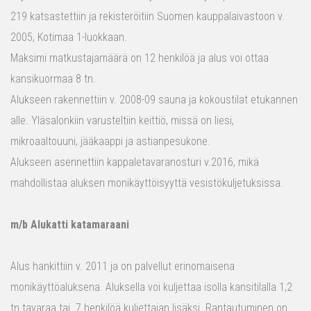
219 katsastettiin ja rekisteröitiin Suomen kauppalaivastoon v.
2005, Kotimaa 1-luokkaan.
Maksimi matkustajamäärä on 12 henkilöä ja alus voi ottaa
kansikuormaa 8 tn.
Alukseen rakennettiin v. 2008-09 sauna ja kokoustilat etukannen
alle. Yläsalonkiin varusteltiin keittiö, missä on liesi,
mikroaaltouuni, jääkaappi ja astianpesukone.
Alukseen asennettiin kappaletavaranosturi v.2016, mikä
mahdollistaa aluksen monikäyttöisyyttä vesistökuljetuksissa.
m/b Alukatti katamaraani
Alus hankittiin v. 2011 ja on palvellut erinomaisena
monikäyttöaluksena. Aluksella voi kuljettaa isolla kansitilalla 1,2
tn tavaraa tai 7 henkilöä kuljettajan lisäksi. Rantautuminen on