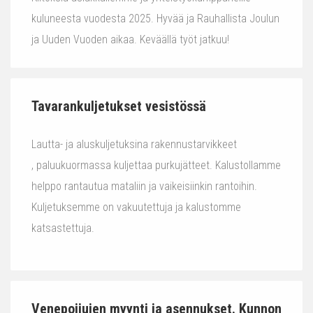
kuluneesta vuodesta 2025. Hyvää ja Rauhallista Joulun
ja Uuden Vuoden aikaa. Keväällä työt jatkuu!
Tavarankuljetukset vesistössä
Lautta- ja aluskuljetuksina rakennustarvikkeet
, paluukuormassa kuljettaa purkujätteet. Kalustollamme
helppo rantautua mataliin ja vaikeisiinkin rantoihin.
Kuljetuksemme on vakuutettuja ja kalustomme
katsastettuja.
Venepoijujen myynti ja asennukset. Kunnon