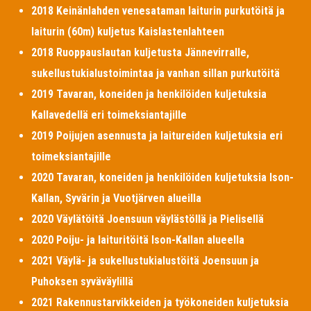
2018 Keinänlahden venesataman laiturin purkutöitä ja
laiturin (60m) kuljetus Kaislastenlahteen
2018 Ruoppauslautan kuljetusta Jännevirralle,
sukellustukialustoimintaa ja vanhan sillan purkutöitä
2019 Tavaran, koneiden ja henkilöiden kuljetuksia
Kallavedellä eri toimeksiantajille
2019 Poijujen asennusta ja laitureiden kuljetuksia eri
toimeksiantajille
2020 Tavaran, koneiden ja henkilöiden kuljetuksia Ison-
Kallan, Syvärin ja Vuotjärven alueilla
2020 Väylätöitä Joensuun väylästöllä ja Pielisellä
2020 Poiju- ja laituritöitä Ison-Kallan alueella
2021 Väylä- ja sukellustukialustöitä Joensuun ja
Puhoksen syväväylillä
2021 Rakennustarvikkeiden ja työkoneiden kuljetuksia