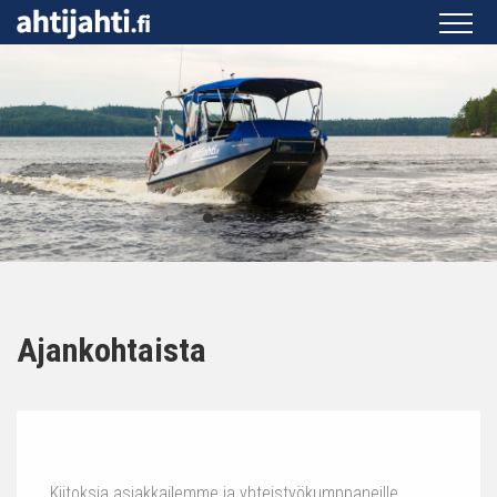
Ajankohtaista
Kiitoksia asiakkailemme ja yhteistyökumppaneille