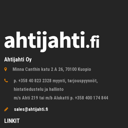
Ahtijahti Oy
Minna Canthin katu 2 A 26, 70100 Kuopio
p. +358 40 823 2328 myynti, tarjouspyynnöt,
hintatiedustelu ja hallinto
m/s Ahti 219 tai m/b Alukatti p. +358 400 174 844
sales@ahtijahti.fi
LINKIT