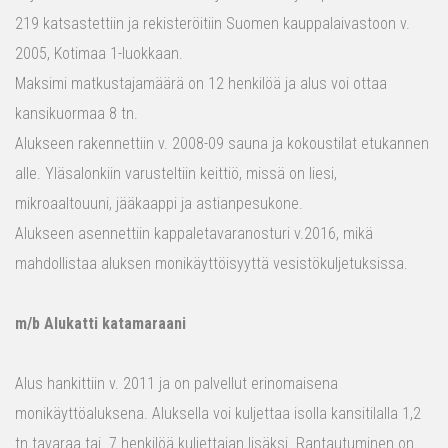
219 katsastettiin ja rekisteröitiin Suomen kauppalaivastoon v.
2005, Kotimaa 1-luokkaan.
Maksimi matkustajamäärä on 12 henkilöä ja alus voi ottaa
kansikuormaa 8 tn.
Alukseen rakennettiin v. 2008-09 sauna ja kokoustilat etukannen
alle. Yläsalonkiin varusteltiin keittiö, missä on liesi,
mikroaaltouuni, jääkaappi ja astianpesukone.
Alukseen asennettiin kappaletavaranosturi v.2016, mikä
mahdollistaa aluksen monikäyttöisyyttä vesistökuljetuksissa.
m/b Alukatti katamaraani
Alus hankittiin v. 2011 ja on palvellut erinomaisena
monikäyttöaluksena. Aluksella voi kuljettaa isolla kansitilalla 1,2
tn tavaraa tai 7 henkilöä kuljettajan lisäksi. Rantautuminen on