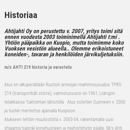
Historiaa
Ahtijahti Oy on perustettu v. 2007, yritys toimi sitä
ennen vuodesta 2003 toiminimellä Ahtijahti t:mi .
Yhtiön pääpaikka on Kuopio, mutta toimimme koko
Vuoksen vesistön alueella.. Olemme erikoistuneet
koneiden-, tavaran ja henkilöiden järvikuljetuksiin.
m/s AHTI 219 historia ja varustelu
Alus on alkuperältään Ruotsin armeijan maihinnousualus TPBS
219 (transportbåt större), valmistusvuosi on 1961, Lidingön
telakkassa Tukholman lähistöllä . Alus ostettiin Suomeen v. 2000
ja tuotiin meriteitse ajamalla Kuopioon.
Alukseen tehtiin muutostöitä v. 2003-04, rakentamalla uusi
ohjaamo/salonki konehuoneen ja miehistöhytin päälle. M/s Ahti