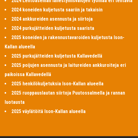
2024 Lentoaseman lähestymisvalojen työmaa eri tehtäviä
2024 koneiden kuljetusta saariin ja takaisin
2024 ankkureiden asennusta ja siirtoja
2024 purkujätteiden kuljetusta saarista
2025 koneiden ja rakennustavaroiden kuljetusta Ison-
Kallan alueella
2025 purkujätteiden kuljetusta Kallavedellä
2025 poijujen asennusta ja laitureiden ankkuroiteja eri
paikoissa Kallavedellä
2025 henkilökuljetuksia Ison-Kallan alueella
2025 ruoppauslautan siirtoja Puutossalmella ja rannan
luotausta
2025 väylätöitä Ison-Kallan alueella