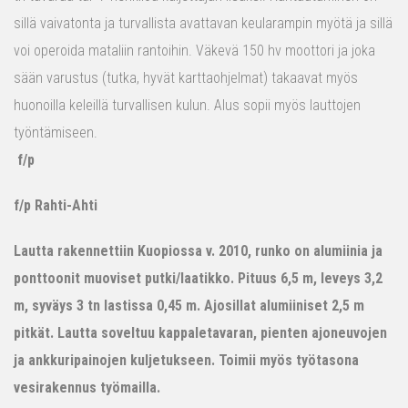
sillä vaivatonta ja turvallista avattavan keularampin myötä ja sillä
voi operoida mataliin rantoihin. Väkevä 150 hv moottori ja joka
sään varustus (tutka, hyvät karttaohjelmat) takaavat myös
huonoilla keleillä turvallisen kulun. Alus sopii myös lauttojen
työntämiseen.
f/p
f/p Rahti-Ahti
Lautta rakennettiin Kuopiossa v. 2010, runko on alumiinia ja
ponttoonit muoviset putki/laatikko. Pituus 6,5 m, leveys 3,2
m, syväys 3 tn lastissa 0,45 m. Ajosillat alumiiniset 2,5 m
pitkät. Lautta soveltuu kappaletavaran, pienten ajoneuvojen
ja ankkuripainojen kuljetukseen. Toimii myös työtasona
vesirakennus työmailla.