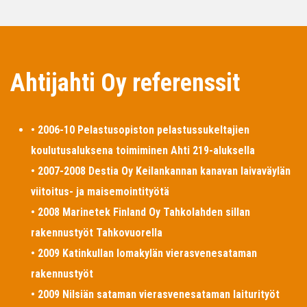
Ahtijahti Oy referenssit
• 2006-10 Pelastusopiston pelastussukeltajien
koulutusaluksena toimiminen Ahti 219-aluksella
• 2007-2008 Destia Oy Keilankannan kanavan laivaväylän
viitoitus- ja maisemointityötä
• 2008 Marinetek Finland Oy Tahkolahden sillan
rakennustyöt Tahkovuorella
• 2009 Katinkullan lomakylän vierasvenesataman
rakennustyöt
• 2009 Nilsiän sataman vierasvenesataman laiturityöt