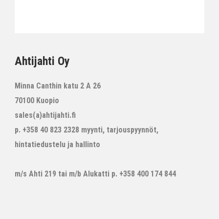
Ahtijahti Oy
Minna Canthin katu 2 A 26
70100 Kuopio
sales(a)ahtijahti.fi
p. +358 40 823 2328 myynti, tarjouspyynnöt,
hintatiedustelu ja hallinto
m/s Ahti 219 tai m/b Alukatti p. +358 400 174 844