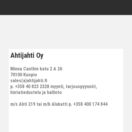
Ahtijahti Oy
Minna Canthin katu 2 A 26
70100 Kuopio
sales(a)ahtijahti.fi
p. +358 40 823 2328 myynti, tarjouspyynnöt,
hintatiedustelu ja hallinto
m/s Ahti 219 tai m/b Alukatti p. +358 400 174 844