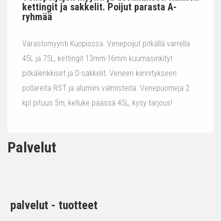
kettingit ja sakkelit. Poijut parasta A-
ryhmää
Varastomyynti Kuopiossa. Venepoijut pitkällä varrella
45L ja 75L, kettingit 13mm-16mm kuumasinkityt
pitkälenkkiset ja D-sakkelit. Veneen kiinnitykseen
pollareita RST ja alumiini valmisteita. Venepuomeja 2
kpl pituus 5m, kelluke päässä 45L, kysy tarjous!
Palvelut
palvelut - tuotteet