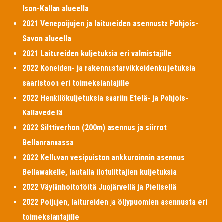
Ison-Kallan alueella
2021 Venepoijujen ja laitureiden asennusta Pohjois-
Savon alueella
2021 Laitureiden kuljetuksia eri valmistajille
2022 Koneiden- ja rakennustarvikkeidenkuljetuksia
saaristoon eri toimeksiantajille
2022 Henkilökuljetuksia saariin Etelä- ja Pohjois-
Kallavedellä
2022 Silttiverhon (200m) asennus ja siirrot
Bellanrannassa
2022 Kelluvan vesipuiston ankkuroinnin asennus
Bellawakelle, lautalla ilotulittajien kuljetuksia
2022 Väylänhoitotöitä Juojärvellä ja Pielisellä
2022 Poijujen, laitureiden ja öljypuomien asennusta eri
toimeksiantajille