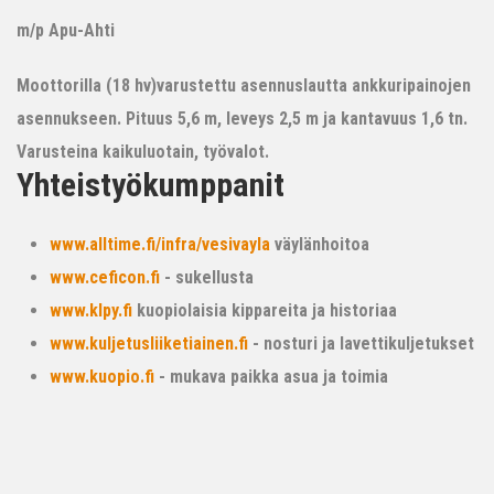
m/p Apu-Ahti
Moottorilla (18 hv)varustettu asennuslautta ankkuripainojen
asennukseen. Pituus 5,6 m, leveys 2,5 m ja kantavuus 1,6 tn.
Varusteina kaikuluotain, työvalot.
Yhteistyökumppanit
www.alltime.fi/infra/vesivayla
väylänhoitoa
www.ceficon.fi
- sukellusta
www.klpy.fi
kuopiolaisia kippareita ja historiaa
www.kuljetusliiketiainen.fi
- nosturi ja lavettikuljetukset
www.kuopio.fi
- mukava paikka asua ja toimia