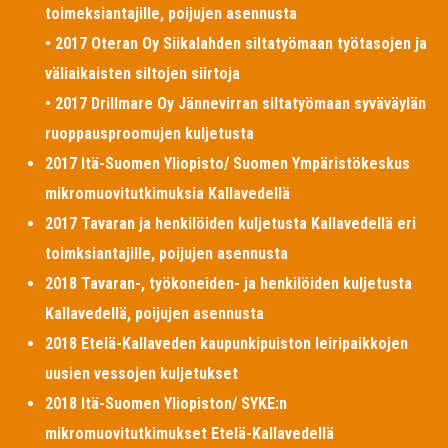
toimeksiantajille, poijujen asennusta
• 2017 Oteran Oy Siikalahden siltatyömaan työtasojen ja
väliaikaisten siltojen siirtoja
• 2017 Drillmare Oy Jännevirran siltatyömaan syväväylän
ruoppausproomujen kuljetusta
2017 Itä-Suomen Yliopisto/ Suomen Ympäristökeskus
mikromuovitutkimuksia Kallavedellä
2017 Tavaran ja henkilöiden kuljetusta Kallavedellä eri
toimksiantajille, poijujen asennusta
2018 Tavaran-, työkoneiden- ja henkilöiden kuljetusta
Kallavedellä, poijujen asennusta
2018 Etelä-Kallaveden kaupunkipuiston leiripaikkojen
uusien vessojen kuljetukset
2018 Itä-Suomen Yliopiston/ SYKE:n
mikromuovitutkimukset Etelä-Kallavedellä