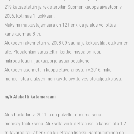
219 katsastettiin ja rekisteröitiin Suomen kauppalaivastoon v.
2005, Kotimaa 1-luokkaan.
Maksimi matkustajamäärä on 12 henkilöä ja alus voi ottaa
kansikuormaa 8 tn.
Alukseen rakennettiin v. 2008-09 sauna ja kokoustilat etukannen
alle. Yläsalonkiin varusteltiin keittiö, missä on liesi,
mikroaaltouuni, jääkaappi ja astianpesukone.
Alukseen asennettiin kappaletavaranosturi v.2016, mikä
mahdollistaa aluksen monikäyttöisyyttä vesistökuljetuksissa.
m/b Alukatti katamaraani
Alus hankittiin v. 2011 ja on palvellut erinomaisena
monikäyttöaluksena. Aluksella voi kuljettaa isolla kansitilalla 1,2
tn tavaraa tai 7 henkilöä kuljettajan lisäksi. Rantautuminen on