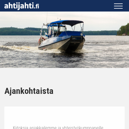
Ajankohtaista
Kiitoksia asiakkailemme ja yhteistyökumppaneille