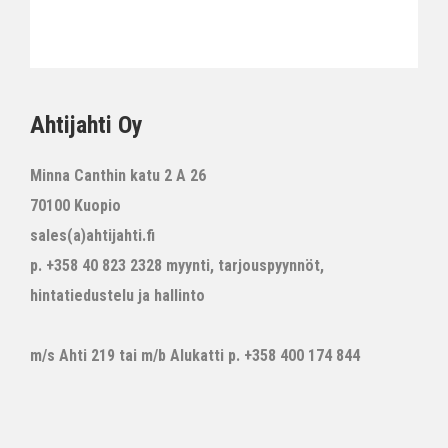
Ahtijahti Oy
Minna Canthin katu 2 A 26
70100 Kuopio
sales(a)ahtijahti.fi
p. +358 40 823 2328 myynti, tarjouspyynnöt,
hintatiedustelu ja hallinto
m/s Ahti 219 tai m/b Alukatti p. +358 400 174 844