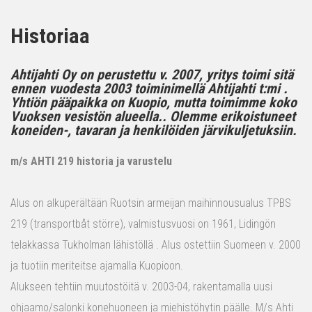
Historiaa
Ahtijahti Oy on perustettu v. 2007, yritys toimi sitä
ennen vuodesta 2003 toiminimellä Ahtijahti t:mi .
Yhtiön pääpaikka on Kuopio, mutta toimimme koko
Vuoksen vesistön alueella.. Olemme erikoistuneet
koneiden-, tavaran ja henkilöiden järvikuljetuksiin.
m/s AHTI 219 historia ja varustelu
Alus on alkuperältään Ruotsin armeijan maihinnousualus TPBS
219 (transportbåt större), valmistusvuosi on 1961, Lidingön
telakkassa Tukholman lähistöllä . Alus ostettiin Suomeen v. 2000
ja tuotiin meriteitse ajamalla Kuopioon.
Alukseen tehtiin muutostöitä v. 2003-04, rakentamalla uusi
ohjaamo/salonki konehuoneen ja miehistöhytin päälle. M/s Ahti