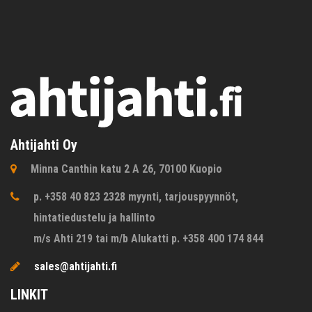
Ahtijahti Oy
Minna Canthin katu 2 A 26, 70100 Kuopio
p. +358 40 823 2328 myynti, tarjouspyynnöt,
hintatiedustelu ja hallinto
m/s Ahti 219 tai m/b Alukatti p. +358 400 174 844
sales@ahtijahti.fi
LINKIT