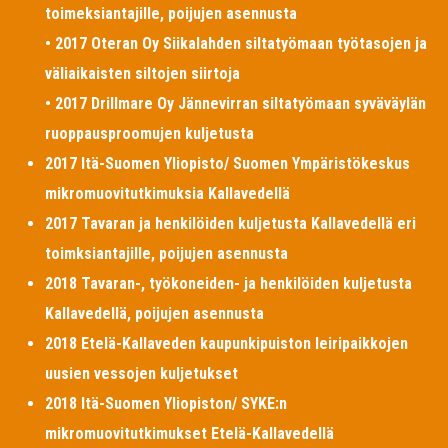
toimeksiantajille, poijujen asennusta
• 2017 Oteran Oy Siikalahden siltatyömaan työtasojen ja
väliaikaisten siltojen siirtoja
• 2017 Drillmare Oy Jännevirran siltatyömaan syväväylän
ruoppausproomujen kuljetusta
2017 Itä-Suomen Yliopisto/ Suomen Ympäristökeskus
mikromuovitutkimuksia Kallavedellä
2017 Tavaran ja henkilöiden kuljetusta Kallavedellä eri
toimksiantajille, poijujen asennusta
2018 Tavaran-, työkoneiden- ja henkilöiden kuljetusta
Kallavedellä, poijujen asennusta
2018 Etelä-Kallaveden kaupunkipuiston leiripaikkojen
uusien vessojen kuljetukset
2018 Itä-Suomen Yliopiston/ SYKE:n
mikromuovitutkimukset Etelä-Kallavedellä