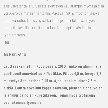
sillä vaivatonta ja turvallista avattavan keularampin myötä ja sillä
voi operoida mataliin rantoihin. Väkevä 150 hv moottori ja joka
sään varustus (tutka, hyvät karttaohjelmat) takaavat myös
huonoilla keleillä turvallisen kulun. Alus sopii myös lauttojen
työntämiseen.
f/p
f/p Rahti-Ahti
Lautta rakennettiin Kuopiossa v. 2010, runko on alumiinia ja
ponttoonit muoviset putki/laatikko. Pituus 6,5 m, leveys 3,2
m, syväys 3 tn lastissa 0,45 m. Ajosillat alumiiniset 2,5 m
pitkät. Lautta soveltuu kappaletavaran, pienten ajoneuvojen
ja ankkuripainojen kuljetukseen. Toimii myös työtasona
vesirakennus työmailla.