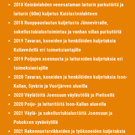
2018 Keinänlahden venesataman laiturin purkutöitä ja
laiturin (60m) kuljetus Kaislastenlahteen
2018 Ruoppauslautan kuljetusta Jännevirralle,
sukellustukialustoimintaa ja vanhan sillan purkutöitä
2019 Tavaran, koneiden ja henkilöiden kuljetuksia
Kallavedellä eri toimeksiantajille
2019 Poijujen asennusta ja laitureiden kuljetuksia eri
toimeksiantajille
2020 Tavaran, koneiden ja henkilöiden kuljetuksia Ison-
Kallan, Syvärin ja Vuotjärven alueilla
2020 Väylätöitä Joensuun väylästöllä ja Pielisellä
2020 Poiju- ja laituritöitä Ison-Kallan alueella
2021 Väylä- ja sukellustukialustöitä Joensuun ja
Puhoksen syväväylillä
2021 Rakennustarvikkeiden ja työkoneiden kuljetuksia