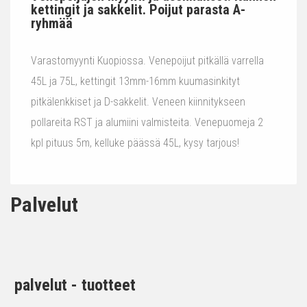
kettingit ja sakkelit. Poijut parasta A-
ryhmää
Varastomyynti Kuopiossa. Venepoijut pitkällä varrella
45L ja 75L, kettingit 13mm-16mm kuumasinkityt
pitkälenkkiset ja D-sakkelit. Veneen kiinnitykseen
pollareita RST ja alumiini valmisteita. Venepuomeja 2
kpl pituus 5m, kelluke päässä 45L, kysy tarjous!
Palvelut
palvelut - tuotteet