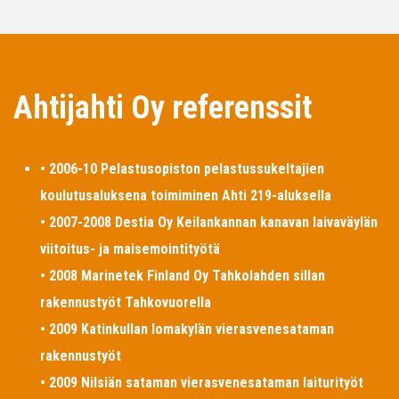
Ahtijahti Oy referenssit
• 2006-10 Pelastusopiston pelastussukeltajien
koulutusaluksena toimiminen Ahti 219-aluksella
• 2007-2008 Destia Oy Keilankannan kanavan laivaväylän
viitoitus- ja maisemointityötä
• 2008 Marinetek Finland Oy Tahkolahden sillan
rakennustyöt Tahkovuorella
• 2009 Katinkullan lomakylän vierasvenesataman
rakennustyöt
• 2009 Nilsiän sataman vierasvenesataman laiturityöt