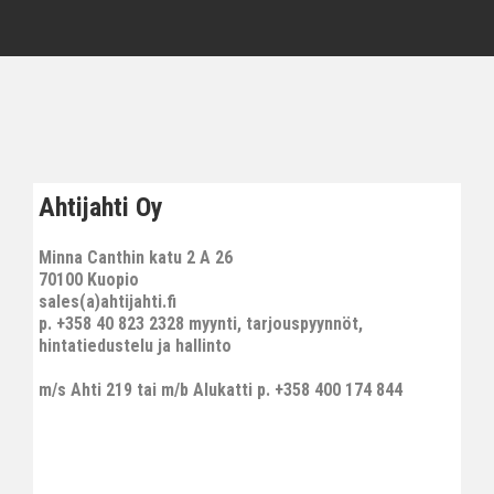
Ahtijahti Oy
Minna Canthin katu 2 A 26
70100 Kuopio
sales(a)ahtijahti.fi
p. +358 40 823 2328 myynti, tarjouspyynnöt,
hintatiedustelu ja hallinto
m/s Ahti 219 tai m/b Alukatti p. +358 400 174 844