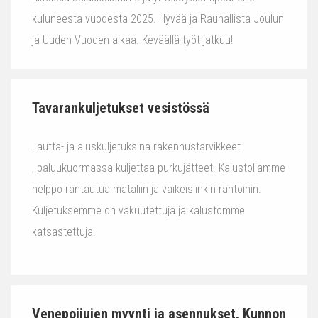
kuluneesta vuodesta 2025. Hyvää ja Rauhallista Joulun
ja Uuden Vuoden aikaa. Keväällä työt jatkuu!
Tavarankuljetukset vesistössä
Lautta- ja aluskuljetuksina rakennustarvikkeet
, paluukuormassa kuljettaa purkujätteet. Kalustollamme
helppo rantautua mataliin ja vaikeisiinkin rantoihin.
Kuljetuksemme on vakuutettuja ja kalustomme
katsastettuja.
Venepoijujen myynti ja asennukset. Kunnon