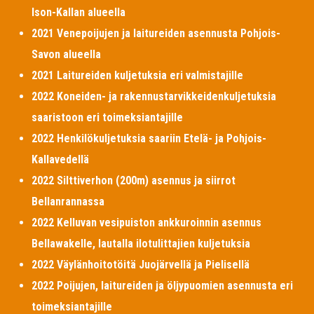
Ison-Kallan alueella
2021 Venepoijujen ja laitureiden asennusta Pohjois-
Savon alueella
2021 Laitureiden kuljetuksia eri valmistajille
2022 Koneiden- ja rakennustarvikkeidenkuljetuksia
saaristoon eri toimeksiantajille
2022 Henkilökuljetuksia saariin Etelä- ja Pohjois-
Kallavedellä
2022 Silttiverhon (200m) asennus ja siirrot
Bellanrannassa
2022 Kelluvan vesipuiston ankkuroinnin asennus
Bellawakelle, lautalla ilotulittajien kuljetuksia
2022 Väylänhoitotöitä Juojärvellä ja Pielisellä
2022 Poijujen, laitureiden ja öljypuomien asennusta eri
toimeksiantajille