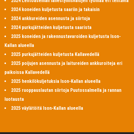
2024 Lentoaseman lähestymisvalojen työmaa eri tehtäviä
2024 koneiden kuljetusta saariin ja takaisin
2024 ankkureiden asennusta ja siirtoja
2024 purkujätteiden kuljetusta saarista
2025 koneiden ja rakennustavaroiden kuljetusta Ison-
Kallan alueella
2025 purkujätteiden kuljetusta Kallavedellä
2025 poijujen asennusta ja laitureiden ankkuroiteja eri
paikoissa Kallavedellä
2025 henkilökuljetuksia Ison-Kallan alueella
2025 ruoppauslautan siirtoja Puutossalmella ja rannan
luotausta
2025 väylätöitä Ison-Kallan alueella