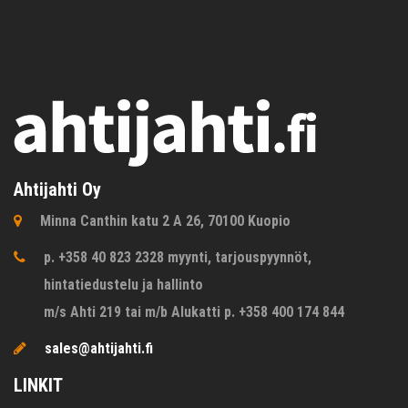
Ahtijahti Oy
Minna Canthin katu 2 A 26, 70100 Kuopio
p. +358 40 823 2328 myynti, tarjouspyynnöt,
hintatiedustelu ja hallinto
m/s Ahti 219 tai m/b Alukatti p. +358 400 174 844
sales@ahtijahti.fi
LINKIT