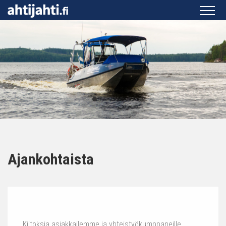
Ajankohtaista
Kiitoksia asiakkailemme ja yhteistyökumppaneille