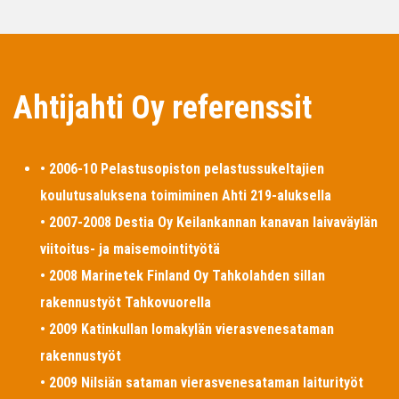
Ahtijahti Oy referenssit
• 2006-10 Pelastusopiston pelastussukeltajien
koulutusaluksena toimiminen Ahti 219-aluksella
• 2007-2008 Destia Oy Keilankannan kanavan laivaväylän
viitoitus- ja maisemointityötä
• 2008 Marinetek Finland Oy Tahkolahden sillan
rakennustyöt Tahkovuorella
• 2009 Katinkullan lomakylän vierasvenesataman
rakennustyöt
• 2009 Nilsiän sataman vierasvenesataman laiturityöt