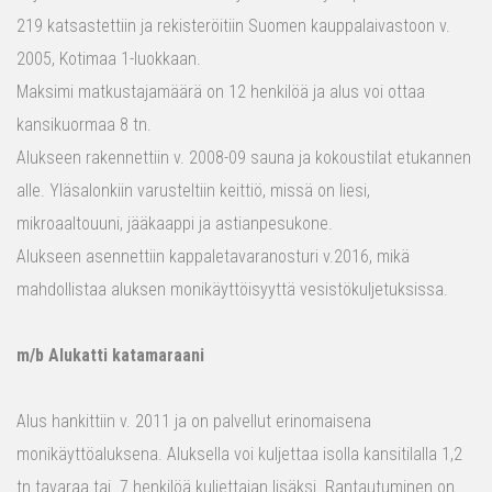
219 katsastettiin ja rekisteröitiin Suomen kauppalaivastoon v.
2005, Kotimaa 1-luokkaan.
Maksimi matkustajamäärä on 12 henkilöä ja alus voi ottaa
kansikuormaa 8 tn.
Alukseen rakennettiin v. 2008-09 sauna ja kokoustilat etukannen
alle. Yläsalonkiin varusteltiin keittiö, missä on liesi,
mikroaaltouuni, jääkaappi ja astianpesukone.
Alukseen asennettiin kappaletavaranosturi v.2016, mikä
mahdollistaa aluksen monikäyttöisyyttä vesistökuljetuksissa.
m/b Alukatti katamaraani
Alus hankittiin v. 2011 ja on palvellut erinomaisena
monikäyttöaluksena. Aluksella voi kuljettaa isolla kansitilalla 1,2
tn tavaraa tai 7 henkilöä kuljettajan lisäksi. Rantautuminen on