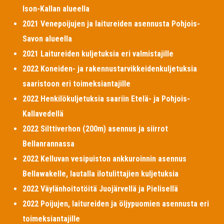
Ison-Kallan alueella
2021 Venepoijujen ja laitureiden asennusta Pohjois-
Savon alueella
2021 Laitureiden kuljetuksia eri valmistajille
2022 Koneiden- ja rakennustarvikkeidenkuljetuksia
saaristoon eri toimeksiantajille
2022 Henkilökuljetuksia saariin Etelä- ja Pohjois-
Kallavedellä
2022 Silttiverhon (200m) asennus ja siirrot
Bellanrannassa
2022 Kelluvan vesipuiston ankkuroinnin asennus
Bellawakelle, lautalla ilotulittajien kuljetuksia
2022 Väylänhoitotöitä Juojärvellä ja Pielisellä
2022 Poijujen, laitureiden ja öljypuomien asennusta eri
toimeksiantajille