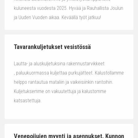
kuluneesta vuodesta 2025. Hyvää ja Rauhallista Joulun
ja Uuden Vuoden aikaa. Keväällä työt jatkuu!
Tavarankuljetukset vesistössä
Lautta- ja aluskuljetuksina rakennustarvikkeet
, paluukuormassa kuljettaa purkujätteet. Kalustollamme
helppo rantautua mataliin ja vaikeisiinkin rantoihin.
Kuljetuksemme on vakuutettuja ja kalustomme
katsastettuja.
Venepoijujen myynti ja asennukset. Kunnon