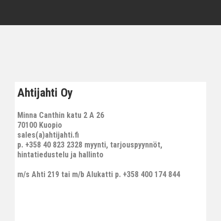
Ahtijahti Oy
Minna Canthin katu 2 A 26
70100 Kuopio
sales(a)ahtijahti.fi
p. +358 40 823 2328 myynti, tarjouspyynnöt,
hintatiedustelu ja hallinto
m/s Ahti 219 tai m/b Alukatti p. +358 400 174 844