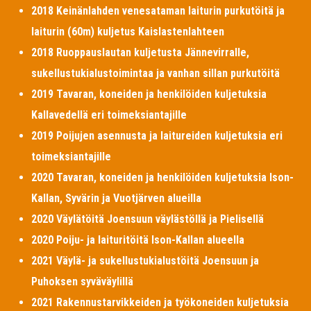
2018 Keinänlahden venesataman laiturin purkutöitä ja
laiturin (60m) kuljetus Kaislastenlahteen
2018 Ruoppauslautan kuljetusta Jännevirralle,
sukellustukialustoimintaa ja vanhan sillan purkutöitä
2019 Tavaran, koneiden ja henkilöiden kuljetuksia
Kallavedellä eri toimeksiantajille
2019 Poijujen asennusta ja laitureiden kuljetuksia eri
toimeksiantajille
2020 Tavaran, koneiden ja henkilöiden kuljetuksia Ison-
Kallan, Syvärin ja Vuotjärven alueilla
2020 Väylätöitä Joensuun väylästöllä ja Pielisellä
2020 Poiju- ja laituritöitä Ison-Kallan alueella
2021 Väylä- ja sukellustukialustöitä Joensuun ja
Puhoksen syväväylillä
2021 Rakennustarvikkeiden ja työkoneiden kuljetuksia