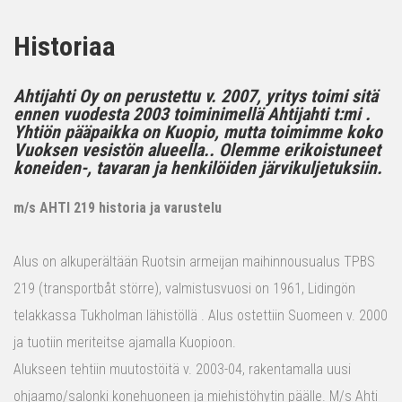
Historiaa
Ahtijahti Oy on perustettu v. 2007, yritys toimi sitä
ennen vuodesta 2003 toiminimellä Ahtijahti t:mi .
Yhtiön pääpaikka on Kuopio, mutta toimimme koko
Vuoksen vesistön alueella.. Olemme erikoistuneet
koneiden-, tavaran ja henkilöiden järvikuljetuksiin.
m/s AHTI 219 historia ja varustelu
Alus on alkuperältään Ruotsin armeijan maihinnousualus TPBS
219 (transportbåt större), valmistusvuosi on 1961, Lidingön
telakkassa Tukholman lähistöllä . Alus ostettiin Suomeen v. 2000
ja tuotiin meriteitse ajamalla Kuopioon.
Alukseen tehtiin muutostöitä v. 2003-04, rakentamalla uusi
ohjaamo/salonki konehuoneen ja miehistöhytin päälle. M/s Ahti