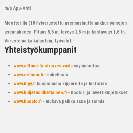
m/p Apu-Ahti
Moottorilla (18 hv)varustettu asennuslautta ankkuripainojen
asennukseen. Pituus 5,6 m, leveys 2,5 m ja kantavuus 1,6 tn.
Varusteina kaikuluotain, työvalot.
Yhteistyökumppanit
www.alltime.fi/infra/vesivayla
väylänhoitoa
www.ceficon.fi
- sukellusta
www.klpy.fi
kuopiolaisia kippareita ja historiaa
www.kuljetusliiketiainen.fi
- nosturi ja lavettikuljetukset
www.kuopio.fi
- mukava paikka asua ja toimia