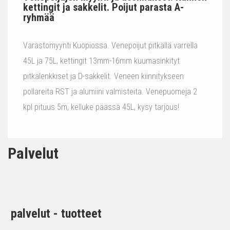
kettingit ja sakkelit. Poijut parasta A-
ryhmää
Varastomyynti Kuopiossa. Venepoijut pitkällä varrella
45L ja 75L, kettingit 13mm-16mm kuumasinkityt
pitkälenkkiset ja D-sakkelit. Veneen kiinnitykseen
pollareita RST ja alumiini valmisteita. Venepuomeja 2
kpl pituus 5m, kelluke päässä 45L, kysy tarjous!
Palvelut
palvelut - tuotteet