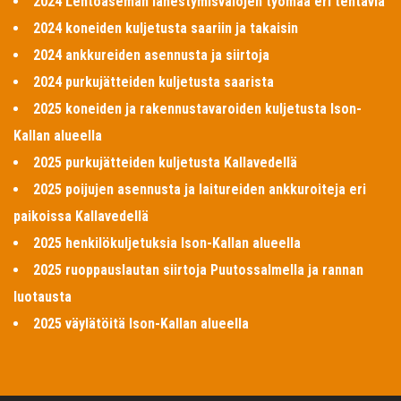
2024 Lentoaseman lähestymisvalojen työmaa eri tehtäviä
2024 koneiden kuljetusta saariin ja takaisin
2024 ankkureiden asennusta ja siirtoja
2024 purkujätteiden kuljetusta saarista
2025 koneiden ja rakennustavaroiden kuljetusta Ison-
Kallan alueella
2025 purkujätteiden kuljetusta Kallavedellä
2025 poijujen asennusta ja laitureiden ankkuroiteja eri
paikoissa Kallavedellä
2025 henkilökuljetuksia Ison-Kallan alueella
2025 ruoppauslautan siirtoja Puutossalmella ja rannan
luotausta
2025 väylätöitä Ison-Kallan alueella