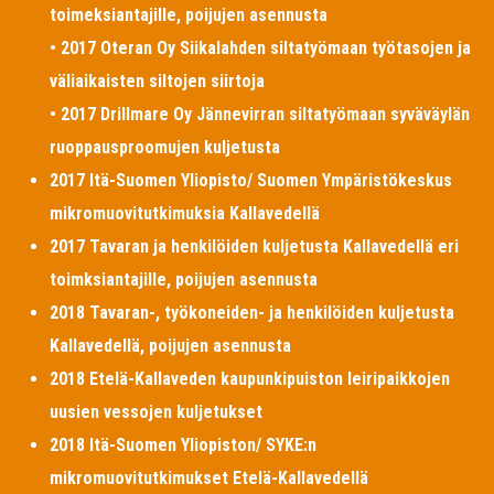
toimeksiantajille, poijujen asennusta
• 2017 Oteran Oy Siikalahden siltatyömaan työtasojen ja
väliaikaisten siltojen siirtoja
• 2017 Drillmare Oy Jännevirran siltatyömaan syväväylän
ruoppausproomujen kuljetusta
2017 Itä-Suomen Yliopisto/ Suomen Ympäristökeskus
mikromuovitutkimuksia Kallavedellä
2017 Tavaran ja henkilöiden kuljetusta Kallavedellä eri
toimksiantajille, poijujen asennusta
2018 Tavaran-, työkoneiden- ja henkilöiden kuljetusta
Kallavedellä, poijujen asennusta
2018 Etelä-Kallaveden kaupunkipuiston leiripaikkojen
uusien vessojen kuljetukset
2018 Itä-Suomen Yliopiston/ SYKE:n
mikromuovitutkimukset Etelä-Kallavedellä