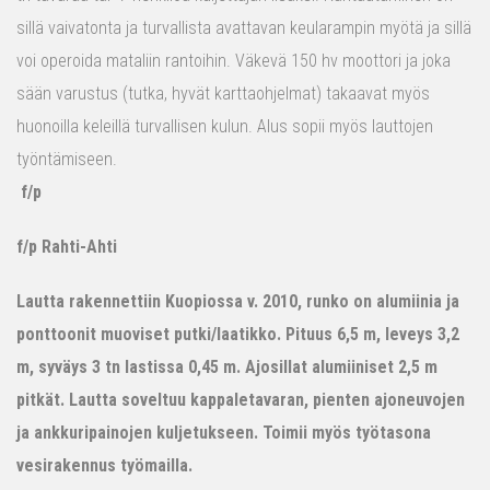
sillä vaivatonta ja turvallista avattavan keularampin myötä ja sillä
voi operoida mataliin rantoihin. Väkevä 150 hv moottori ja joka
sään varustus (tutka, hyvät karttaohjelmat) takaavat myös
huonoilla keleillä turvallisen kulun. Alus sopii myös lauttojen
työntämiseen.
f/p
f/p Rahti-Ahti
Lautta rakennettiin Kuopiossa v. 2010, runko on alumiinia ja
ponttoonit muoviset putki/laatikko. Pituus 6,5 m, leveys 3,2
m, syväys 3 tn lastissa 0,45 m. Ajosillat alumiiniset 2,5 m
pitkät. Lautta soveltuu kappaletavaran, pienten ajoneuvojen
ja ankkuripainojen kuljetukseen. Toimii myös työtasona
vesirakennus työmailla.