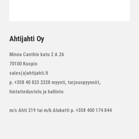
Ahtijahti Oy
Minna Canthin katu 2 A 26
70100 Kuopio
sales(a)ahtijahti.fi
p. +358 40 823 2328 myynti, tarjouspyynnöt,
hintatiedustelu ja hallinto
m/s Ahti 219 tai m/b Alukatti p. +358 400 174 844