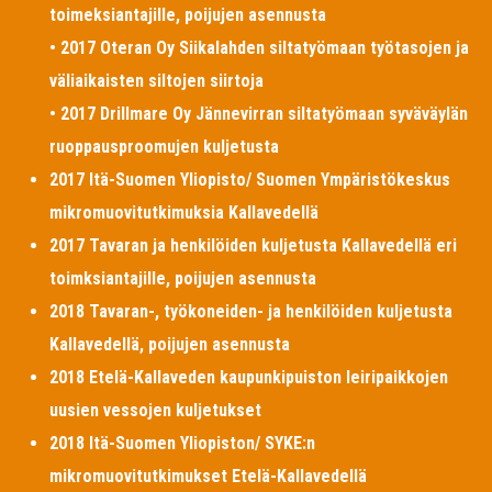
toimeksiantajille, poijujen asennusta
• 2017 Oteran Oy Siikalahden siltatyömaan työtasojen ja
väliaikaisten siltojen siirtoja
• 2017 Drillmare Oy Jännevirran siltatyömaan syväväylän
ruoppausproomujen kuljetusta
2017 Itä-Suomen Yliopisto/ Suomen Ympäristökeskus
mikromuovitutkimuksia Kallavedellä
2017 Tavaran ja henkilöiden kuljetusta Kallavedellä eri
toimksiantajille, poijujen asennusta
2018 Tavaran-, työkoneiden- ja henkilöiden kuljetusta
Kallavedellä, poijujen asennusta
2018 Etelä-Kallaveden kaupunkipuiston leiripaikkojen
uusien vessojen kuljetukset
2018 Itä-Suomen Yliopiston/ SYKE:n
mikromuovitutkimukset Etelä-Kallavedellä