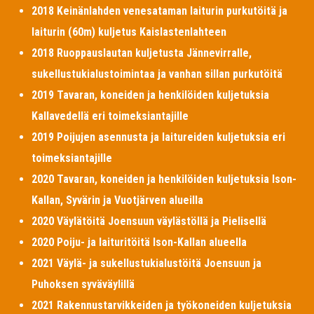
2018 Keinänlahden venesataman laiturin purkutöitä ja
laiturin (60m) kuljetus Kaislastenlahteen
2018 Ruoppauslautan kuljetusta Jännevirralle,
sukellustukialustoimintaa ja vanhan sillan purkutöitä
2019 Tavaran, koneiden ja henkilöiden kuljetuksia
Kallavedellä eri toimeksiantajille
2019 Poijujen asennusta ja laitureiden kuljetuksia eri
toimeksiantajille
2020 Tavaran, koneiden ja henkilöiden kuljetuksia Ison-
Kallan, Syvärin ja Vuotjärven alueilla
2020 Väylätöitä Joensuun väylästöllä ja Pielisellä
2020 Poiju- ja laituritöitä Ison-Kallan alueella
2021 Väylä- ja sukellustukialustöitä Joensuun ja
Puhoksen syväväylillä
2021 Rakennustarvikkeiden ja työkoneiden kuljetuksia