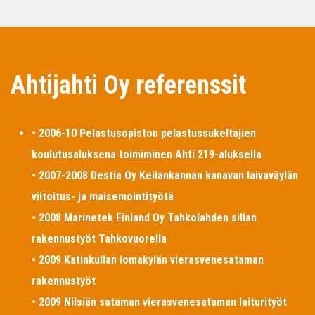
Ahtijahti Oy referenssit
• 2006-10 Pelastusopiston pelastussukeltajien
koulutusaluksena toimiminen Ahti 219-aluksella
• 2007-2008 Destia Oy Keilankannan kanavan laivaväylän
viitoitus- ja maisemointityötä
• 2008 Marinetek Finland Oy Tahkolahden sillan
rakennustyöt Tahkovuorella
• 2009 Katinkullan lomakylän vierasvenesataman
rakennustyöt
• 2009 Nilsiän sataman vierasvenesataman laiturityöt