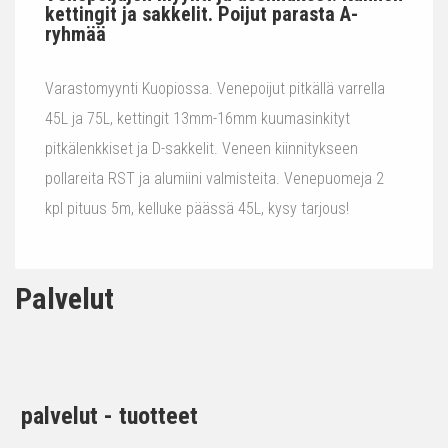
kettingit ja sakkelit. Poijut parasta A-
ryhmää
Varastomyynti Kuopiossa. Venepoijut pitkällä varrella
45L ja 75L, kettingit 13mm-16mm kuumasinkityt
pitkälenkkiset ja D-sakkelit. Veneen kiinnitykseen
pollareita RST ja alumiini valmisteita. Venepuomeja 2
kpl pituus 5m, kelluke päässä 45L, kysy tarjous!
Palvelut
palvelut - tuotteet