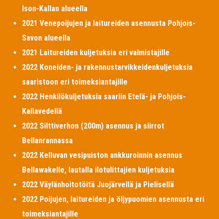
Ison-Kallan alueella
2021 Venepoijujen ja laitureiden asennusta Pohjois-
Savon alueella
2021 Laitureiden kuljetuksia eri valmistajille
2022 Koneiden- ja rakennustarvikkeidenkuljetuksia
saaristoon eri toimeksiantajille
2022 Henkilökuljetuksia saariin Etelä- ja Pohjois-
Kallavedellä
2022 Silttiverhon (200m) asennus ja siirrot
Bellanrannassa
2022 Kelluvan vesipuiston ankkuroinnin asennus
Bellawakelle, lautalla ilotulittajien kuljetuksia
2022 Väylänhoitotöitä Juojärvellä ja Pielisellä
2022 Poijujen, laitureiden ja öljypuomien asennusta eri
toimeksiantajille