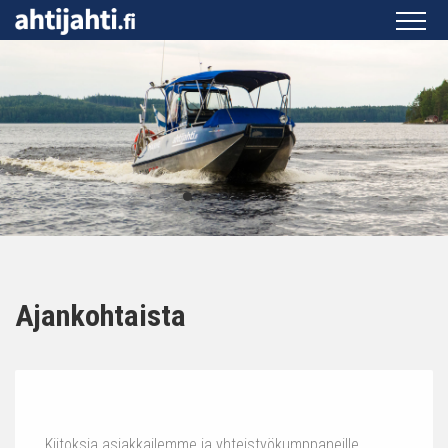
Ajankohtaista
Kiitoksia asiakkailemme ja yhteistyökumppaneille