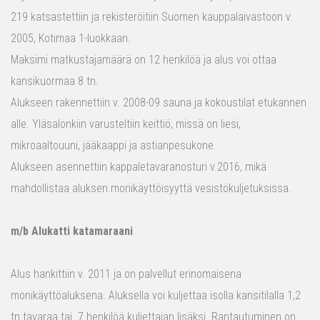
219 katsastettiin ja rekisteröitiin Suomen kauppalaivastoon v.
2005, Kotimaa 1-luokkaan.
Maksimi matkustajamäärä on 12 henkilöä ja alus voi ottaa
kansikuormaa 8 tn.
Alukseen rakennettiin v. 2008-09 sauna ja kokoustilat etukannen
alle. Yläsalonkiin varusteltiin keittiö, missä on liesi,
mikroaaltouuni, jääkaappi ja astianpesukone.
Alukseen asennettiin kappaletavaranosturi v.2016, mikä
mahdollistaa aluksen monikäyttöisyyttä vesistökuljetuksissa.
m/b Alukatti katamaraani
Alus hankittiin v. 2011 ja on palvellut erinomaisena
monikäyttöaluksena. Aluksella voi kuljettaa isolla kansitilalla 1,2
tn tavaraa tai 7 henkilöä kuljettajan lisäksi. Rantautuminen on