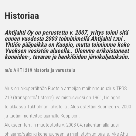
Historiaa
Ahtijahti Oy on perustettu v. 2007, yritys toimi sitä
ennen vuodesta 2003 toiminimellä Ahtijahti t:mi .
Yhtiön pääpaikka on Kuopio, mutta toimimme koko
Vuoksen vesistön alueella.. Olemme erikoistuneet
koneiden-, tavaran ja henkilöiden järvikuljetuksiin.
m/s AHTI 219 historia ja varustelu
Alus on alkuperältään Ruotsin armeijan maihinnousualus TPBS
219 (transportbåt större), valmistusvuosi on 1961, Lidingön
telakkassa Tukholman lähistöllä . Alus ostettiin Suomeen v. 2000
ja tuotiin meriteitse ajamalla Kuopioon.
Alukseen tehtiin muutostöitä v. 2003-04, rakentamalla uusi
ohjaamo/salonki konehuoneen ja miehistöhytin päälle. M/s Ahti