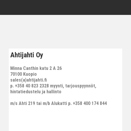
Ahtijahti Oy
Minna Canthin katu 2 A 26
70100 Kuopio
sales(a)ahtijahti.fi
p. +358 40 823 2328 myynti, tarjouspyynnöt,
hintatiedustelu ja hallinto
m/s Ahti 219 tai m/b Alukatti p. +358 400 174 844