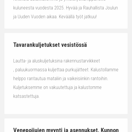
kuluneesta vuodesta 2025. Hyvää ja Rauhallista Joulun
ja Uuden Vuoden aikaa. Keväällä työt jatkuu!
Tavarankuljetukset vesistössä
Lautta- ja aluskuljetuksina rakennustarvikkeet
, paluukuormassa kuljettaa purkujätteet. Kalustollamme
helppo rantautua mataliin ja vaikeisiinkin rantoihin.
Kuljetuksemme on vakuutettuja ja kalustomme
katsastettuja.
Venepoijujen myynti ja asennukset. Kunnon