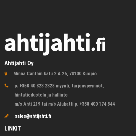
Ahtijahti Oy
Minna Canthin katu 2 A 26, 70100 Kuopio
p. +358 40 823 2328 myynti, tarjouspyynnöt,
hintatiedustelu ja hallinto
m/s Ahti 219 tai m/b Alukatti p. +358 400 174 844
sales@ahtijahti.fi
LINKIT