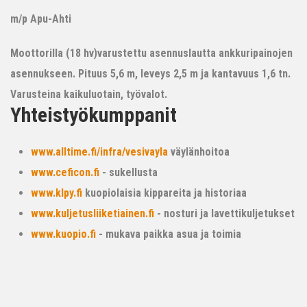
m/p Apu-Ahti
Moottorilla (18 hv)varustettu asennuslautta ankkuripainojen
asennukseen. Pituus 5,6 m, leveys 2,5 m ja kantavuus 1,6 tn.
Varusteina kaikuluotain, työvalot.
Yhteistyökumppanit
www.alltime.fi/infra/vesivayla
väylänhoitoa
www.ceficon.fi
- sukellusta
www.klpy.fi
kuopiolaisia kippareita ja historiaa
www.kuljetusliiketiainen.fi
- nosturi ja lavettikuljetukset
www.kuopio.fi
- mukava paikka asua ja toimia