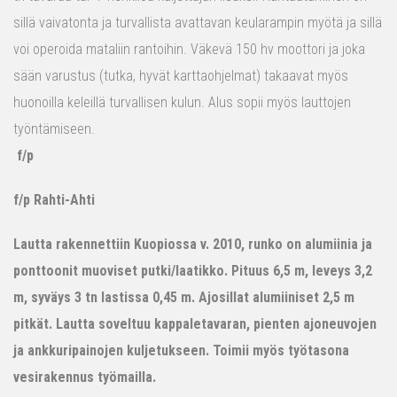
sillä vaivatonta ja turvallista avattavan keularampin myötä ja sillä
voi operoida mataliin rantoihin. Väkevä 150 hv moottori ja joka
sään varustus (tutka, hyvät karttaohjelmat) takaavat myös
huonoilla keleillä turvallisen kulun. Alus sopii myös lauttojen
työntämiseen.
f/p
f/p Rahti-Ahti
Lautta rakennettiin Kuopiossa v. 2010, runko on alumiinia ja
ponttoonit muoviset putki/laatikko. Pituus 6,5 m, leveys 3,2
m, syväys 3 tn lastissa 0,45 m. Ajosillat alumiiniset 2,5 m
pitkät. Lautta soveltuu kappaletavaran, pienten ajoneuvojen
ja ankkuripainojen kuljetukseen. Toimii myös työtasona
vesirakennus työmailla.