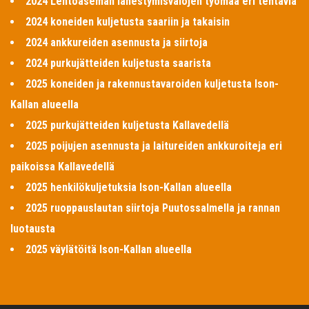
2024 Lentoaseman lähestymisvalojen työmaa eri tehtäviä
2024 koneiden kuljetusta saariin ja takaisin
2024 ankkureiden asennusta ja siirtoja
2024 purkujätteiden kuljetusta saarista
2025 koneiden ja rakennustavaroiden kuljetusta Ison-
Kallan alueella
2025 purkujätteiden kuljetusta Kallavedellä
2025 poijujen asennusta ja laitureiden ankkuroiteja eri
paikoissa Kallavedellä
2025 henkilökuljetuksia Ison-Kallan alueella
2025 ruoppauslautan siirtoja Puutossalmella ja rannan
luotausta
2025 väylätöitä Ison-Kallan alueella