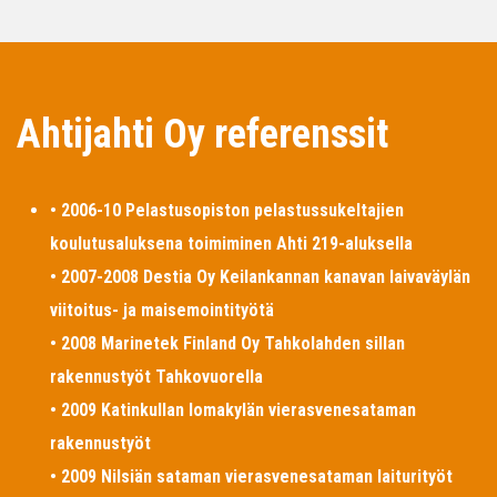
Ahtijahti Oy referenssit
• 2006-10 Pelastusopiston pelastussukeltajien
koulutusaluksena toimiminen Ahti 219-aluksella
• 2007-2008 Destia Oy Keilankannan kanavan laivaväylän
viitoitus- ja maisemointityötä
• 2008 Marinetek Finland Oy Tahkolahden sillan
rakennustyöt Tahkovuorella
• 2009 Katinkullan lomakylän vierasvenesataman
rakennustyöt
• 2009 Nilsiän sataman vierasvenesataman laiturityöt