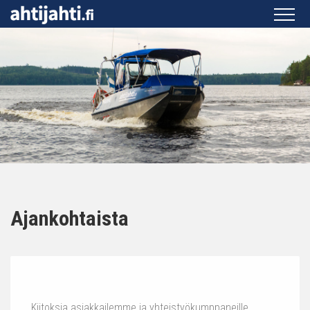
Ajankohtaista
Kiitoksia asiakkailemme ja yhteistyökumppaneille