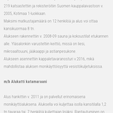
219 katsastettiin ja rekisteröitiin Suomen kauppalaivastoon v.
2005, Kotimaa 1-luokkaan.
Maksimi matkustajamäärä on 12 henkilöä ja alus voi ottaa
kansikuormaa 8 tn.
Alukseen rakennettiin v. 2008-09 sauna ja kokoustilat etukannen
alle. Yläsalonkiin varusteltiin keittiö, missä on liesi,
mikroaaltouuni, jääkaappi ja astianpesukone.
Alukseen asennettiin kappaletavaranosturi v.2016, mikä
mahdollistaa aluksen monikäyttöisyyttä vesistökuljetuksissa.
m/b Alukatti katamaraani
Alus hankittiin v. 2011 ja on palvellut erinomaisena
monikäyttöaluksena. Aluksella voi kuljettaa isolla kansitilalla 1,2
tn tavaraa tai 7 henkilöä kuljettajan lisäksi. Rantautuminen on