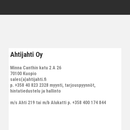
Ahtijahti Oy
Minna Canthin katu 2 A 26
70100 Kuopio
sales(a)ahtijahti.fi
p. +358 40 823 2328 myynti, tarjouspyynnöt,
hintatiedustelu ja hallinto
m/s Ahti 219 tai m/b Alukatti p. +358 400 174 844