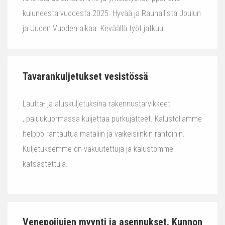
kuluneesta vuodesta 2025. Hyvää ja Rauhallista Joulun
ja Uuden Vuoden aikaa. Keväällä työt jatkuu!
Tavarankuljetukset vesistössä
Lautta- ja aluskuljetuksina rakennustarvikkeet
, paluukuormassa kuljettaa purkujätteet. Kalustollamme
helppo rantautua mataliin ja vaikeisiinkin rantoihin.
Kuljetuksemme on vakuutettuja ja kalustomme
katsastettuja.
Venepoijujen myynti ja asennukset. Kunnon