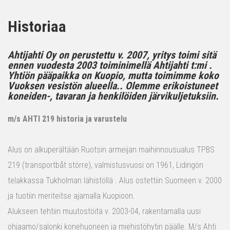
Historiaa
Ahtijahti Oy on perustettu v. 2007, yritys toimi sitä
ennen vuodesta 2003 toiminimellä Ahtijahti t:mi .
Yhtiön pääpaikka on Kuopio, mutta toimimme koko
Vuoksen vesistön alueella.. Olemme erikoistuneet
koneiden-, tavaran ja henkilöiden järvikuljetuksiin.
m/s AHTI 219 historia ja varustelu
Alus on alkuperältään Ruotsin armeijan maihinnousualus TPBS
219 (transportbåt större), valmistusvuosi on 1961, Lidingön
telakkassa Tukholman lähistöllä . Alus ostettiin Suomeen v. 2000
ja tuotiin meriteitse ajamalla Kuopioon.
Alukseen tehtiin muutostöitä v. 2003-04, rakentamalla uusi
ohjaamo/salonki konehuoneen ja miehistöhytin päälle. M/s Ahti