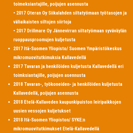
toimeksiantajille, poijujen asennusta
• 2017 Oteran Oy Siikalahden siltatyömaan työtasojen ja
väliaikaisten siltojen siirtoja
• 2017 Drillmare Oy Jännevirran siltatyömaan syväväylän
ruoppausproomujen kuljetusta
2017 Itä-Suomen Yliopisto/ Suomen Ympäristökeskus
mikromuovitutkimuksia Kallavedellä
2017 Tavaran ja henkilöiden kuljetusta Kallavedellä eri
toimksiantajille, poijujen asennusta
2018 Tavaran-, työkoneiden- ja henkilöiden kuljetusta
Kallavedellä, poijujen asennusta
2018 Etelä-Kallaveden kaupunkipuiston leiripaikkojen
uusien vessojen kuljetukset
2018 Itä-Suomen Yliopiston/ SYKE:n
mikromuovitutkimukset Etelä-Kallavedellä