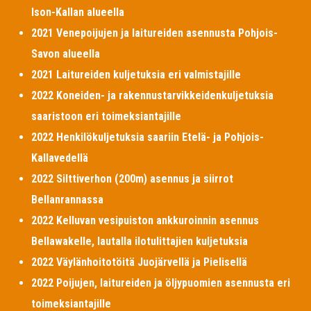
Ison-Kallan alueella
2021 Venepoijujen ja laitureiden asennusta Pohjois-
Savon alueella
2021 Laitureiden kuljetuksia eri valmistajille
2022 Koneiden- ja rakennustarvikkeidenkuljetuksia
saaristoon eri toimeksiantajille
2022 Henkilökuljetuksia saariin Etelä- ja Pohjois-
Kallavedellä
2022 Silttiverhon (200m) asennus ja siirrot
Bellanrannassa
2022 Kelluvan vesipuiston ankkuroinnin asennus
Bellawakelle, lautalla ilotulittajien kuljetuksia
2022 Väylänhoitotöitä Juojärvellä ja Pielisellä
2022 Poijujen, laitureiden ja öljypuomien asennusta eri
toimeksiantajille