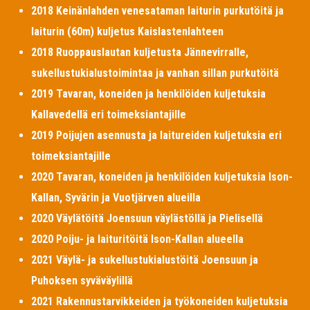
2018 Keinänlahden venesataman laiturin purkutöitä ja
laiturin (60m) kuljetus Kaislastenlahteen
2018 Ruoppauslautan kuljetusta Jännevirralle,
sukellustukialustoimintaa ja vanhan sillan purkutöitä
2019 Tavaran, koneiden ja henkilöiden kuljetuksia
Kallavedellä eri toimeksiantajille
2019 Poijujen asennusta ja laitureiden kuljetuksia eri
toimeksiantajille
2020 Tavaran, koneiden ja henkilöiden kuljetuksia Ison-
Kallan, Syvärin ja Vuotjärven alueilla
2020 Väylätöitä Joensuun väylästöllä ja Pielisellä
2020 Poiju- ja laituritöitä Ison-Kallan alueella
2021 Väylä- ja sukellustukialustöitä Joensuun ja
Puhoksen syväväylillä
2021 Rakennustarvikkeiden ja työkoneiden kuljetuksia