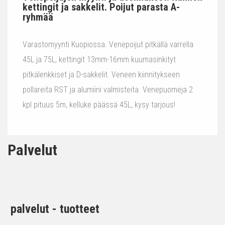
kettingit ja sakkelit. Poijut parasta A-
ryhmää
Varastomyynti Kuopiossa. Venepoijut pitkällä varrella
45L ja 75L, kettingit 13mm-16mm kuumasinkityt
pitkälenkkiset ja D-sakkelit. Veneen kiinnitykseen
pollareita RST ja alumiini valmisteita. Venepuomeja 2
kpl pituus 5m, kelluke päässä 45L, kysy tarjous!
Palvelut
palvelut - tuotteet