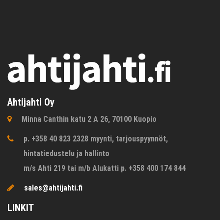
Ahtijahti Oy
Minna Canthin katu 2 A 26, 70100 Kuopio
p. +358 40 823 2328 myynti, tarjouspyynnöt,
hintatiedustelu ja hallinto
m/s Ahti 219 tai m/b Alukatti p. +358 400 174 844
sales@ahtijahti.fi
LINKIT