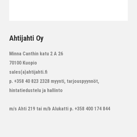
Ahtijahti Oy
Minna Canthin katu 2 A 26
70100 Kuopio
sales(a)ahtijahti.fi
p. +358 40 823 2328 myynti, tarjouspyynnöt,
hintatiedustelu ja hallinto
m/s Ahti 219 tai m/b Alukatti p. +358 400 174 844