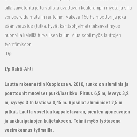
sillä vaivatonta ja turvallista avattavan keularampin myötä ja sillä
voi operoida mataliin rantoihin. Väkevä 150 hv moottori ja joka
sään varustus (tutka, hyvät karttaohjelmat) takaavat myös
huonoilla keleillä turvallisen kulun. Alus sopii myös lauttojen
työntämiseen.
f/p
f/p Rahti-Ahti
Lautta rakennettiin Kuopiossa v. 2010, runko on alumiinia ja
ponttoonit muoviset putki/laatikko. Pituus 6,5 m, leveys 3,2
m, syväys 3 tn lastissa 0,45 m. Ajosillat alumiiniset 2,5 m
pitkät. Lautta soveltuu kappaletavaran, pienten ajoneuvojen
ja ankkuripainojen kuljetukseen. Toimii myös työtasona
vesirakennus työmailla.