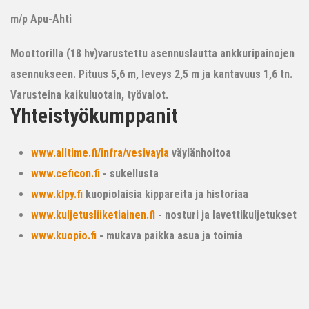
m/p Apu-Ahti
Moottorilla (18 hv)varustettu asennuslautta ankkuripainojen
asennukseen. Pituus 5,6 m, leveys 2,5 m ja kantavuus 1,6 tn.
Varusteina kaikuluotain, työvalot.
Yhteistyökumppanit
www.alltime.fi/infra/vesivayla
väylänhoitoa
www.ceficon.fi
- sukellusta
www.klpy.fi
kuopiolaisia kippareita ja historiaa
www.kuljetusliiketiainen.fi
- nosturi ja lavettikuljetukset
www.kuopio.fi
- mukava paikka asua ja toimia