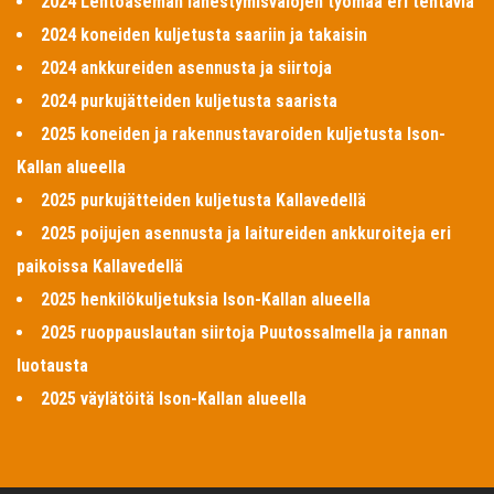
2024 Lentoaseman lähestymisvalojen työmaa eri tehtäviä
2024 koneiden kuljetusta saariin ja takaisin
2024 ankkureiden asennusta ja siirtoja
2024 purkujätteiden kuljetusta saarista
2025 koneiden ja rakennustavaroiden kuljetusta Ison-
Kallan alueella
2025 purkujätteiden kuljetusta Kallavedellä
2025 poijujen asennusta ja laitureiden ankkuroiteja eri
paikoissa Kallavedellä
2025 henkilökuljetuksia Ison-Kallan alueella
2025 ruoppauslautan siirtoja Puutossalmella ja rannan
luotausta
2025 väylätöitä Ison-Kallan alueella