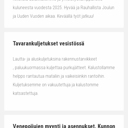
kuluneesta vuodesta 2025. Hyvää ja Rauhallista Joulun
ja Uuden Vuoden aikaa. Keväällä työt jatkuu!
Tavarankuljetukset vesistössä
Lautta- ja aluskuljetuksina rakennustarvikkeet
, paluukuormassa kuljettaa purkujätteet. Kalustollamme
helppo rantautua mataliin ja vaikeisiinkin rantoihin.
Kuljetuksemme on vakuutettuja ja kalustomme
katsastettuja.
Venepoijujen myynti ja asennukset. Kunnon