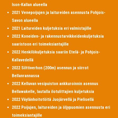
Ison-Kallan alueella
2021 Venepoijujen ja laitureiden asennusta Pohjois-
Savon alueella
2021 Laitureiden kuljetuksia eri valmistajille
2022 Koneiden- ja rakennustarvikkeidenkuljetuksia
saaristoon eri toimeksiantajille
2022 Henkilökuljetuksia saariin Etelä- ja Pohjois-
Kallavedellä
2022 Silttiverhon (200m) asennus ja siirrot
Bellanrannassa
2022 Kelluvan vesipuiston ankkuroinnin asennus
Bellawakelle, lautalla ilotulittajien kuljetuksia
2022 Väylänhoitotöitä Juojärvellä ja Pielisellä
2022 Poijujen, laitureiden ja öljypuomien asennusta eri
toimeksiantajille