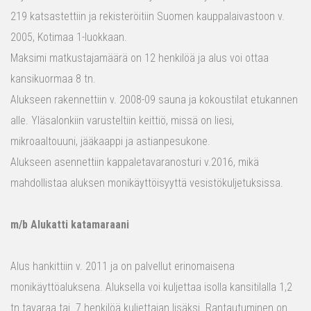
219 katsastettiin ja rekisteröitiin Suomen kauppalaivastoon v.
2005, Kotimaa 1-luokkaan.
Maksimi matkustajamäärä on 12 henkilöä ja alus voi ottaa
kansikuormaa 8 tn.
Alukseen rakennettiin v. 2008-09 sauna ja kokoustilat etukannen
alle. Yläsalonkiin varusteltiin keittiö, missä on liesi,
mikroaaltouuni, jääkaappi ja astianpesukone.
Alukseen asennettiin kappaletavaranosturi v.2016, mikä
mahdollistaa aluksen monikäyttöisyyttä vesistökuljetuksissa.
m/b Alukatti katamaraani
Alus hankittiin v. 2011 ja on palvellut erinomaisena
monikäyttöaluksena. Aluksella voi kuljettaa isolla kansitilalla 1,2
tn tavaraa tai 7 henkilöä kuljettajan lisäksi. Rantautuminen on