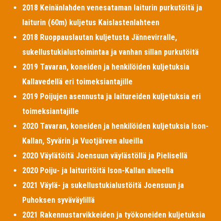
2018 Keinänlahden venesataman laiturin purkutöitä ja
laiturin (60m) kuljetus Kaislastenlahteen
2018 Ruoppauslautan kuljetusta Jännevirralle,
sukellustukialustoimintaa ja vanhan sillan purkutöitä
2019 Tavaran, koneiden ja henkilöiden kuljetuksia
Kallavedellä eri toimeksiantajille
2019 Poijujen asennusta ja laitureiden kuljetuksia eri
toimeksiantajille
2020 Tavaran, koneiden ja henkilöiden kuljetuksia Ison-
Kallan, Syvärin ja Vuotjärven alueilla
2020 Väylätöitä Joensuun väylästöllä ja Pielisellä
2020 Poiju- ja laituritöitä Ison-Kallan alueella
2021 Väylä- ja sukellustukialustöitä Joensuun ja
Puhoksen syväväylillä
2021 Rakennustarvikkeiden ja työkoneiden kuljetuksia