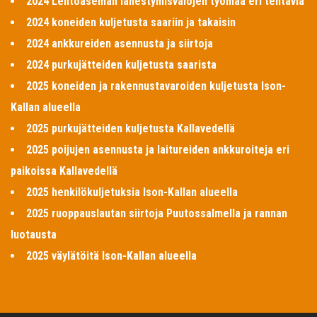
2024 Lentoaseman lähestymisvalojen työmaa eri tehtäviä
2024 koneiden kuljetusta saariin ja takaisin
2024 ankkureiden asennusta ja siirtoja
2024 purkujätteiden kuljetusta saarista
2025 koneiden ja rakennustavaroiden kuljetusta Ison-
Kallan alueella
2025 purkujätteiden kuljetusta Kallavedellä
2025 poijujen asennusta ja laitureiden ankkuroiteja eri
paikoissa Kallavedellä
2025 henkilökuljetuksia Ison-Kallan alueella
2025 ruoppauslautan siirtoja Puutossalmella ja rannan
luotausta
2025 väylätöitä Ison-Kallan alueella