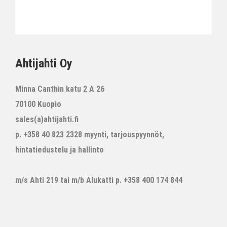
Ahtijahti Oy
Minna Canthin katu 2 A 26
70100 Kuopio
sales(a)ahtijahti.fi
p. +358 40 823 2328 myynti, tarjouspyynnöt,
hintatiedustelu ja hallinto
m/s Ahti 219 tai m/b Alukatti p. +358 400 174 844