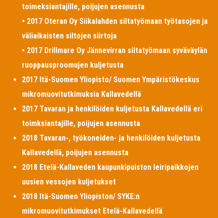
toimeksiantajille, poijujen asennusta
• 2017 Oteran Oy Siikalahden siltatyömaan työtasojen ja
väliaikaisten siltojen siirtoja
• 2017 Drillmare Oy Jännevirran siltatyömaan syväväylän
ruoppausproomujen kuljetusta
2017 Itä-Suomen Yliopisto/ Suomen Ympäristökeskus
mikromuovitutkimuksia Kallavedellä
2017 Tavaran ja henkilöiden kuljetusta Kallavedellä eri
toimksiantajille, poijujen asennusta
2018 Tavaran-, työkoneiden- ja henkilöiden kuljetusta
Kallavedellä, poijujen asennusta
2018 Etelä-Kallaveden kaupunkipuiston leiripaikkojen
uusien vessojen kuljetukset
2018 Itä-Suomen Yliopiston/ SYKE:n
mikromuovitutkimukset Etelä-Kallavedellä