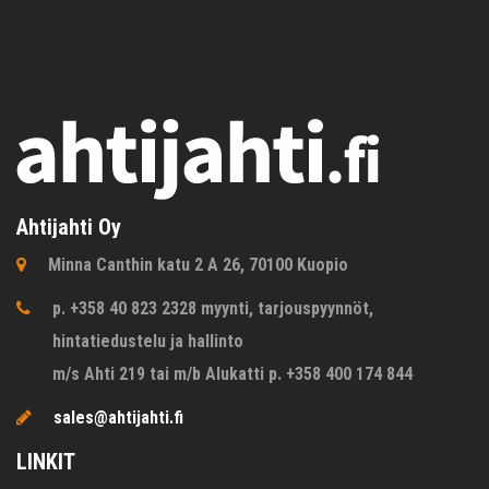
Ahtijahti Oy
Minna Canthin katu 2 A 26, 70100 Kuopio
p. +358 40 823 2328 myynti, tarjouspyynnöt,
hintatiedustelu ja hallinto
m/s Ahti 219 tai m/b Alukatti p. +358 400 174 844
sales@ahtijahti.fi
LINKIT