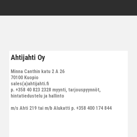
Ahtijahti Oy
Minna Canthin katu 2 A 26
70100 Kuopio
sales(a)ahtijahti.fi
p. +358 40 823 2328 myynti, tarjouspyynnöt,
hintatiedustelu ja hallinto
m/s Ahti 219 tai m/b Alukatti p. +358 400 174 844