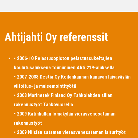
Ahtijahti Oy referenssit
• 2006-10 Pelastusopiston pelastussukeltajien
koulutusaluksena toimiminen Ahti 219-aluksella
• 2007-2008 Destia Oy Keilankannan kanavan laivaväylän
viitoitus- ja maisemointityötä
• 2008 Marinetek Finland Oy Tahkolahden sillan
rakennustyöt Tahkovuorella
• 2009 Katinkullan lomakylän vierasvenesataman
rakennustyöt
• 2009 Nilsiän sataman vierasvenesataman laiturityöt