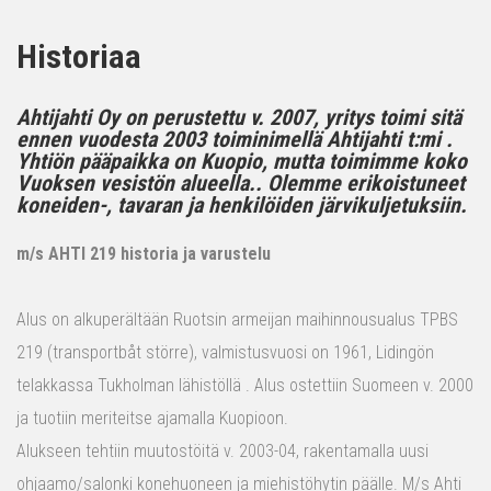
Historiaa
Ahtijahti Oy on perustettu v. 2007, yritys toimi sitä
ennen vuodesta 2003 toiminimellä Ahtijahti t:mi .
Yhtiön pääpaikka on Kuopio, mutta toimimme koko
Vuoksen vesistön alueella.. Olemme erikoistuneet
koneiden-, tavaran ja henkilöiden järvikuljetuksiin.
m/s AHTI 219 historia ja varustelu
Alus on alkuperältään Ruotsin armeijan maihinnousualus TPBS
219 (transportbåt större), valmistusvuosi on 1961, Lidingön
telakkassa Tukholman lähistöllä . Alus ostettiin Suomeen v. 2000
ja tuotiin meriteitse ajamalla Kuopioon.
Alukseen tehtiin muutostöitä v. 2003-04, rakentamalla uusi
ohjaamo/salonki konehuoneen ja miehistöhytin päälle. M/s Ahti