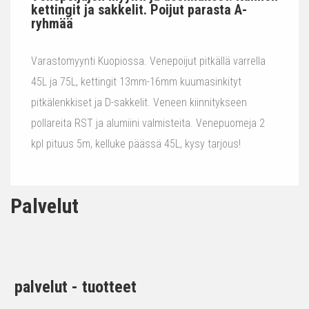
kettingit ja sakkelit. Poijut parasta A-
ryhmää
Varastomyynti Kuopiossa. Venepoijut pitkällä varrella
45L ja 75L, kettingit 13mm-16mm kuumasinkityt
pitkälenkkiset ja D-sakkelit. Veneen kiinnitykseen
pollareita RST ja alumiini valmisteita. Venepuomeja 2
kpl pituus 5m, kelluke päässä 45L, kysy tarjous!
Palvelut
palvelut - tuotteet