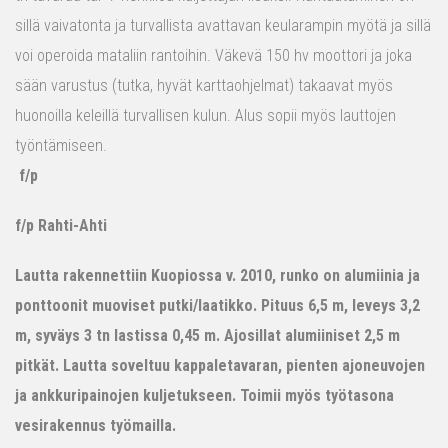
sillä vaivatonta ja turvallista avattavan keularampin myötä ja sillä
voi operoida mataliin rantoihin. Väkevä 150 hv moottori ja joka
sään varustus (tutka, hyvät karttaohjelmat) takaavat myös
huonoilla keleillä turvallisen kulun. Alus sopii myös lauttojen
työntämiseen.
f/p
f/p Rahti-Ahti
Lautta rakennettiin Kuopiossa v. 2010, runko on alumiinia ja
ponttoonit muoviset putki/laatikko. Pituus 6,5 m, leveys 3,2
m, syväys 3 tn lastissa 0,45 m. Ajosillat alumiiniset 2,5 m
pitkät. Lautta soveltuu kappaletavaran, pienten ajoneuvojen
ja ankkuripainojen kuljetukseen. Toimii myös työtasona
vesirakennus työmailla.