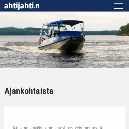
Ajankohtaista
Kiitoksia asiakkailemme ja yhteistyökumppaneille