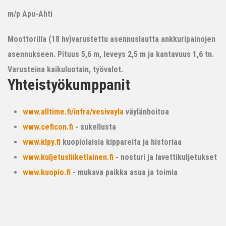
m/p Apu-Ahti
Moottorilla (18 hv)varustettu asennuslautta ankkuripainojen
asennukseen. Pituus 5,6 m, leveys 2,5 m ja kantavuus 1,6 tn.
Varusteina kaikuluotain, työvalot.
Yhteistyökumppanit
www.alltime.fi/infra/vesivayla
väylänhoitoa
www.ceficon.fi
- sukellusta
www.klpy.fi
kuopiolaisia kippareita ja historiaa
www.kuljetusliiketiainen.fi
- nosturi ja lavettikuljetukset
www.kuopio.fi
- mukava paikka asua ja toimia