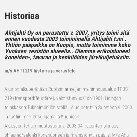
Historiaa
Ahtijahti Oy on perustettu v. 2007, yritys toimi sitä
ennen vuodesta 2003 toiminimellä Ahtijahti t:mi .
Yhtiön pääpaikka on Kuopio, mutta toimimme koko
Vuoksen vesistön alueella.. Olemme erikoistuneet
koneiden-, tavaran ja henkilöiden järvikuljetuksiin.
m/s AHTI 219 historia ja varustelu
Alus on alkuperältään Ruotsin armeijan maihinnousualus TPBS
219 (transportbåt större), valmistusvuosi on 1961, Lidingön
telakkassa Tukholman lähistöllä . Alus ostettiin Suomeen v. 2000
ja tuotiin meriteitse ajamalla Kuopioon.
Alukseen tehtiin muutostöitä v. 2003-04, rakentamalla uusi
ohjaamo/salonki konehuoneen ja miehistöhytin päälle. M/s Ahti