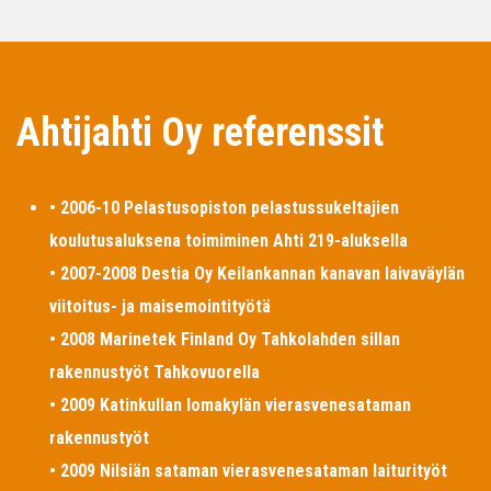
Ahtijahti Oy referenssit
• 2006-10 Pelastusopiston pelastussukeltajien
koulutusaluksena toimiminen Ahti 219-aluksella
• 2007-2008 Destia Oy Keilankannan kanavan laivaväylän
viitoitus- ja maisemointityötä
• 2008 Marinetek Finland Oy Tahkolahden sillan
rakennustyöt Tahkovuorella
• 2009 Katinkullan lomakylän vierasvenesataman
rakennustyöt
• 2009 Nilsiän sataman vierasvenesataman laiturityöt