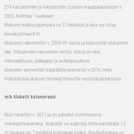
219 katsastettiin ja rekisteröitiin Suomen kauppalaivastoon v.
2005, Kotimaa 1-luokkaan.
Maksimi matkustajamäärä on 12 henkilöä ja alus voi ottaa
kansikuormaa 8 tn.
Alukseen rakennettiin v. 2008-09 sauna ja kokoustilat etukannen
alle. Yläsalonkiin varusteltiin keittiö, missä on liesi,
mikroaaltouuni, jääkaappi ja astianpesukone.
Alukseen asennettiin kappaletavaranosturi v.2016, mikä
mahdollistaa aluksen monikäyttöisyyttä vesistökuljetuksissa.
m/b Alukatti katamaraani
Alus hankittiin v. 2011 ja on palvellut erinomaisena
monikäyttöaluksena. Aluksella voi kuljettaa isolla kansitilalla 1,2
tn tavaraa tai 7 henkilöä kuljettajan lisäksi. Rantautuminen on