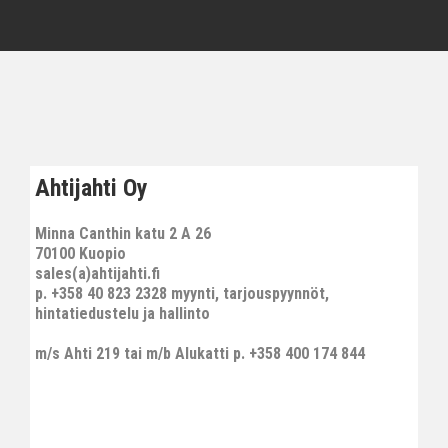
Ahtijahti Oy
Minna Canthin katu 2 A 26
70100 Kuopio
sales(a)ahtijahti.fi
p. +358 40 823 2328 myynti, tarjouspyynnöt,
hintatiedustelu ja hallinto
m/s Ahti 219 tai m/b Alukatti p. +358 400 174 844