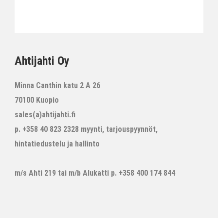
Ahtijahti Oy
Minna Canthin katu 2 A 26
70100 Kuopio
sales(a)ahtijahti.fi
p. +358 40 823 2328 myynti, tarjouspyynnöt,
hintatiedustelu ja hallinto
m/s Ahti 219 tai m/b Alukatti p. +358 400 174 844