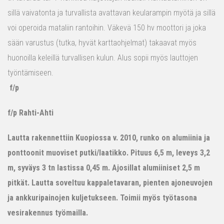
sillä vaivatonta ja turvallista avattavan keularampin myötä ja sillä
voi operoida mataliin rantoihin. Väkevä 150 hv moottori ja joka
sään varustus (tutka, hyvät karttaohjelmat) takaavat myös
huonoilla keleillä turvallisen kulun. Alus sopii myös lauttojen
työntämiseen.
f/p
f/p Rahti-Ahti
Lautta rakennettiin Kuopiossa v. 2010, runko on alumiinia ja
ponttoonit muoviset putki/laatikko. Pituus 6,5 m, leveys 3,2
m, syväys 3 tn lastissa 0,45 m. Ajosillat alumiiniset 2,5 m
pitkät. Lautta soveltuu kappaletavaran, pienten ajoneuvojen
ja ankkuripainojen kuljetukseen. Toimii myös työtasona
vesirakennus työmailla.