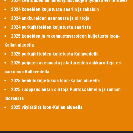
2024 Lentoaseman lähestymisvalojen työmaa eri tehtäviä
2024 koneiden kuljetusta saariin ja takaisin
2024 ankkureiden asennusta ja siirtoja
2024 purkujätteiden kuljetusta saarista
2025 koneiden ja rakennustavaroiden kuljetusta Ison-
Kallan alueella
2025 purkujätteiden kuljetusta Kallavedellä
2025 poijujen asennusta ja laitureiden ankkuroiteja eri
paikoissa Kallavedellä
2025 henkilökuljetuksia Ison-Kallan alueella
2025 ruoppauslautan siirtoja Puutossalmella ja rannan
luotausta
2025 väylätöitä Ison-Kallan alueella