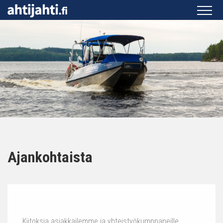
Ajankohtaista
Kiitoksia asiakkailemme ja yhteistyökumppaneille