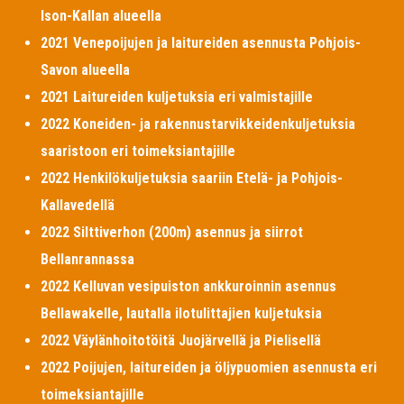
Ison-Kallan alueella
2021 Venepoijujen ja laitureiden asennusta Pohjois-
Savon alueella
2021 Laitureiden kuljetuksia eri valmistajille
2022 Koneiden- ja rakennustarvikkeidenkuljetuksia
saaristoon eri toimeksiantajille
2022 Henkilökuljetuksia saariin Etelä- ja Pohjois-
Kallavedellä
2022 Silttiverhon (200m) asennus ja siirrot
Bellanrannassa
2022 Kelluvan vesipuiston ankkuroinnin asennus
Bellawakelle, lautalla ilotulittajien kuljetuksia
2022 Väylänhoitotöitä Juojärvellä ja Pielisellä
2022 Poijujen, laitureiden ja öljypuomien asennusta eri
toimeksiantajille