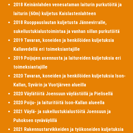
2018 Keinänlahden venesataman laiturin purkutöitä ja
laiturin (60m) kuljetus Kaislastenlahteen
2018 Ruoppauslautan kuljetusta Jännevirralle,
sukellustukialustoimintaa ja vanhan sillan purkutöitä
2019 Tavaran, koneiden ja henkilöiden kuljetuksia
Kallavedellä eri toimeksiantajille
2019 Poijujen asennusta ja laitureiden kuljetuksia eri
toimeksiantajille
2020 Tavaran, koneiden ja henkilöiden kuljetuksia Ison-
Kallan, Syvärin ja Vuotjärven alueilla
2020 Väylätöitä Joensuun väylästöllä ja Pielisellä
2020 Poiju- ja laituritöitä Ison-Kallan alueella
2021 Väylä- ja sukellustukialustöitä Joensuun ja
Puhoksen syväväylillä
2021 Rakennustarvikkeiden ja työkoneiden kuljetuksia