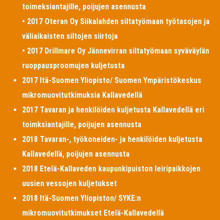
toimeksiantajille, poijujen asennusta
• 2017 Oteran Oy Siikalahden siltatyömaan työtasojen ja
väliaikaisten siltojen siirtoja
• 2017 Drillmare Oy Jännevirran siltatyömaan syväväylän
ruoppausproomujen kuljetusta
2017 Itä-Suomen Yliopisto/ Suomen Ympäristökeskus
mikromuovitutkimuksia Kallavedellä
2017 Tavaran ja henkilöiden kuljetusta Kallavedellä eri
toimksiantajille, poijujen asennusta
2018 Tavaran-, työkoneiden- ja henkilöiden kuljetusta
Kallavedellä, poijujen asennusta
2018 Etelä-Kallaveden kaupunkipuiston leiripaikkojen
uusien vessojen kuljetukset
2018 Itä-Suomen Yliopiston/ SYKE:n
mikromuovitutkimukset Etelä-Kallavedellä