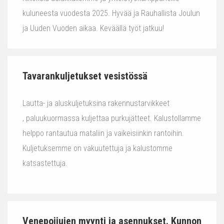
kuluneesta vuodesta 2025. Hyvää ja Rauhallista Joulun
ja Uuden Vuoden aikaa. Keväällä työt jatkuu!
Tavarankuljetukset vesistössä
Lautta- ja aluskuljetuksina rakennustarvikkeet
, paluukuormassa kuljettaa purkujätteet. Kalustollamme
helppo rantautua mataliin ja vaikeisiinkin rantoihin.
Kuljetuksemme on vakuutettuja ja kalustomme
katsastettuja.
Venepoijujen myynti ja asennukset. Kunnon