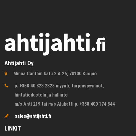
Ahtijahti Oy
Minna Canthin katu 2 A 26, 70100 Kuopio
p. +358 40 823 2328 myynti, tarjouspyynnöt,
hintatiedustelu ja hallinto
m/s Ahti 219 tai m/b Alukatti p. +358 400 174 844
sales@ahtijahti.fi
LINKIT