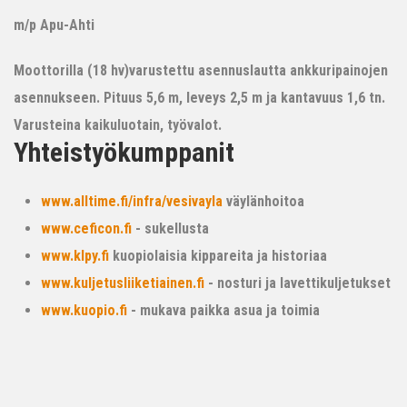
m/p Apu-Ahti
Moottorilla (18 hv)varustettu asennuslautta ankkuripainojen
asennukseen. Pituus 5,6 m, leveys 2,5 m ja kantavuus 1,6 tn.
Varusteina kaikuluotain, työvalot.
Yhteistyökumppanit
www.alltime.fi/infra/vesivayla
väylänhoitoa
www.ceficon.fi
- sukellusta
www.klpy.fi
kuopiolaisia kippareita ja historiaa
www.kuljetusliiketiainen.fi
- nosturi ja lavettikuljetukset
www.kuopio.fi
- mukava paikka asua ja toimia