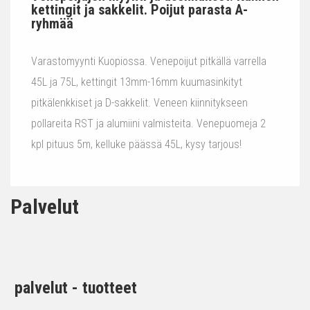
kettingit ja sakkelit. Poijut parasta A-
ryhmää
Varastomyynti Kuopiossa. Venepoijut pitkällä varrella
45L ja 75L, kettingit 13mm-16mm kuumasinkityt
pitkälenkkiset ja D-sakkelit. Veneen kiinnitykseen
pollareita RST ja alumiini valmisteita. Venepuomeja 2
kpl pituus 5m, kelluke päässä 45L, kysy tarjous!
Palvelut
palvelut - tuotteet