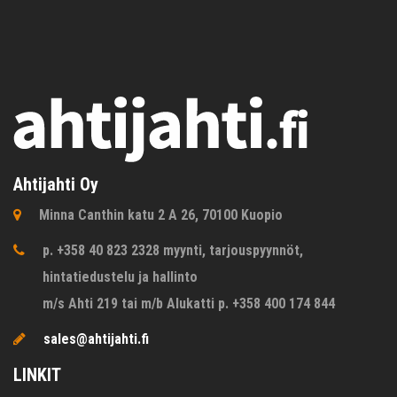
Ahtijahti Oy
Minna Canthin katu 2 A 26, 70100 Kuopio
p. +358 40 823 2328 myynti, tarjouspyynnöt,
hintatiedustelu ja hallinto
m/s Ahti 219 tai m/b Alukatti p. +358 400 174 844
sales@ahtijahti.fi
LINKIT