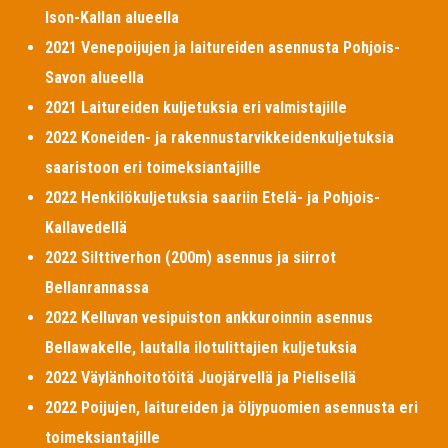
Ison-Kallan alueella
2021 Venepoijujen ja laitureiden asennusta Pohjois-
Savon alueella
2021 Laitureiden kuljetuksia eri valmistajille
2022 Koneiden- ja rakennustarvikkeidenkuljetuksia
saaristoon eri toimeksiantajille
2022 Henkilökuljetuksia saariin Etelä- ja Pohjois-
Kallavedellä
2022 Silttiverhon (200m) asennus ja siirrot
Bellanrannassa
2022 Kelluvan vesipuiston ankkuroinnin asennus
Bellawakelle, lautalla ilotulittajien kuljetuksia
2022 Väylänhoitotöitä Juojärvellä ja Pielisellä
2022 Poijujen, laitureiden ja öljypuomien asennusta eri
toimeksiantajille