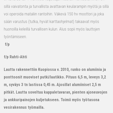
sillä vaivatonta ja turvallista avattavan keularampin myötä ja sillä
voi operoida mataliin rantoihin. Väkevä 150 hv moottori ja joka
sään varustus (tutka, hyvät karttaohjelmat) takaavat myös
huonoilla keleillä turvallisen kulun. Alus sopii myös lauttojen
työntämiseen.
f/p
f/p Rahti-Ahti
Lautta rakennettiin Kuopiossa v. 2010, runko on alumiinia ja
ponttoonit muoviset putki/laatikko. Pituus 6,5 m, leveys 3,2
m, syväys 3 tn lastissa 0,45 m. Ajosillat alumiiniset 2,5 m
pitkät. Lautta soveltuu kappaletavaran, pienten ajoneuvojen
ja ankkuripainojen kuljetukseen. Toimii myös työtasona
vesirakennus työmailla.