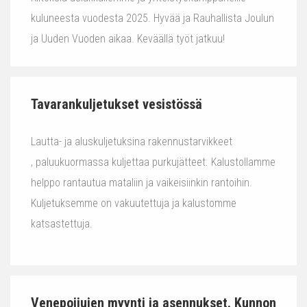
kuluneesta vuodesta 2025. Hyvää ja Rauhallista Joulun
ja Uuden Vuoden aikaa. Keväällä työt jatkuu!
Tavarankuljetukset vesistössä
Lautta- ja aluskuljetuksina rakennustarvikkeet
, paluukuormassa kuljettaa purkujätteet. Kalustollamme
helppo rantautua mataliin ja vaikeisiinkin rantoihin.
Kuljetuksemme on vakuutettuja ja kalustomme
katsastettuja.
Venepoijujen myynti ja asennukset. Kunnon