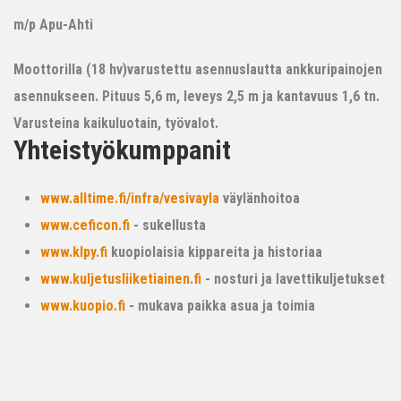
m/p Apu-Ahti
Moottorilla (18 hv)varustettu asennuslautta ankkuripainojen
asennukseen. Pituus 5,6 m, leveys 2,5 m ja kantavuus 1,6 tn.
Varusteina kaikuluotain, työvalot.
Yhteistyökumppanit
www.alltime.fi/infra/vesivayla
väylänhoitoa
www.ceficon.fi
- sukellusta
www.klpy.fi
kuopiolaisia kippareita ja historiaa
www.kuljetusliiketiainen.fi
- nosturi ja lavettikuljetukset
www.kuopio.fi
- mukava paikka asua ja toimia