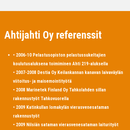
Ahtijahti Oy referenssit
• 2006-10 Pelastusopiston pelastussukeltajien
koulutusaluksena toimiminen Ahti 219-aluksella
• 2007-2008 Destia Oy Keilankannan kanavan laivaväylän
viitoitus- ja maisemointityötä
• 2008 Marinetek Finland Oy Tahkolahden sillan
rakennustyöt Tahkovuorella
• 2009 Katinkullan lomakylän vierasvenesataman
rakennustyöt
• 2009 Nilsiän sataman vierasvenesataman laiturityöt