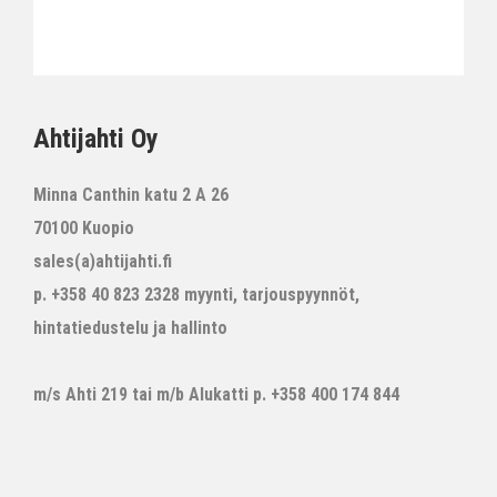
Ahtijahti Oy
Minna Canthin katu 2 A 26
70100 Kuopio
sales(a)ahtijahti.fi
p. +358 40 823 2328 myynti, tarjouspyynnöt,
hintatiedustelu ja hallinto
m/s Ahti 219 tai m/b Alukatti p. +358 400 174 844