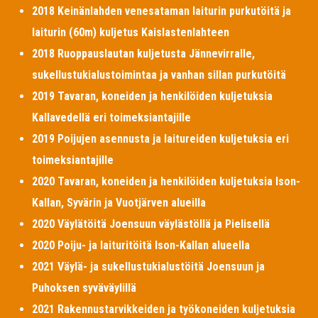
2018 Keinänlahden venesataman laiturin purkutöitä ja
laiturin (60m) kuljetus Kaislastenlahteen
2018 Ruoppauslautan kuljetusta Jännevirralle,
sukellustukialustoimintaa ja vanhan sillan purkutöitä
2019 Tavaran, koneiden ja henkilöiden kuljetuksia
Kallavedellä eri toimeksiantajille
2019 Poijujen asennusta ja laitureiden kuljetuksia eri
toimeksiantajille
2020 Tavaran, koneiden ja henkilöiden kuljetuksia Ison-
Kallan, Syvärin ja Vuotjärven alueilla
2020 Väylätöitä Joensuun väylästöllä ja Pielisellä
2020 Poiju- ja laituritöitä Ison-Kallan alueella
2021 Väylä- ja sukellustukialustöitä Joensuun ja
Puhoksen syväväylillä
2021 Rakennustarvikkeiden ja työkoneiden kuljetuksia