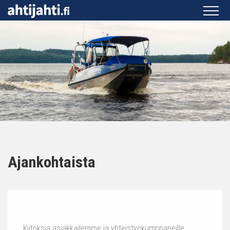
Ajankohtaista
Kiitoksia asiakkailemme ja yhteistyökumppaneille