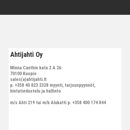
Ahtijahti Oy
Minna Canthin katu 2 A 26
70100 Kuopio
sales(a)ahtijahti.fi
p. +358 40 823 2328 myynti, tarjouspyynnöt,
hintatiedustelu ja hallinto
m/s Ahti 219 tai m/b Alukatti p. +358 400 174 844