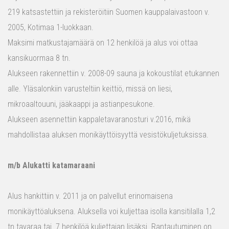
219 katsastettiin ja rekisteröitiin Suomen kauppalaivastoon v.
2005, Kotimaa 1-luokkaan.
Maksimi matkustajamäärä on 12 henkilöä ja alus voi ottaa
kansikuormaa 8 tn.
Alukseen rakennettiin v. 2008-09 sauna ja kokoustilat etukannen
alle. Yläsalonkiin varusteltiin keittiö, missä on liesi,
mikroaaltouuni, jääkaappi ja astianpesukone.
Alukseen asennettiin kappaletavaranosturi v.2016, mikä
mahdollistaa aluksen monikäyttöisyyttä vesistökuljetuksissa.
m/b Alukatti katamaraani
Alus hankittiin v. 2011 ja on palvellut erinomaisena
monikäyttöaluksena. Aluksella voi kuljettaa isolla kansitilalla 1,2
tn tavaraa tai 7 henkilöä kuljettajan lisäksi. Rantautuminen on