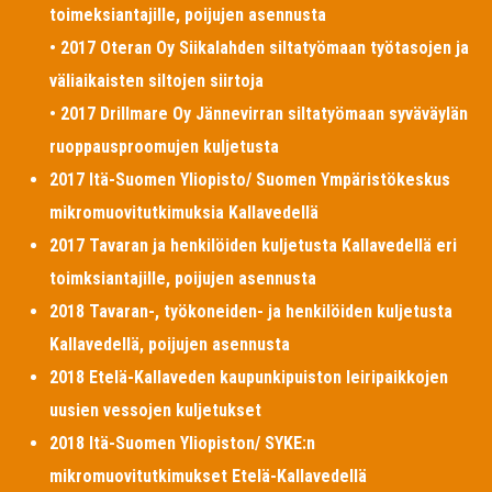
toimeksiantajille, poijujen asennusta
• 2017 Oteran Oy Siikalahden siltatyömaan työtasojen ja
väliaikaisten siltojen siirtoja
• 2017 Drillmare Oy Jännevirran siltatyömaan syväväylän
ruoppausproomujen kuljetusta
2017 Itä-Suomen Yliopisto/ Suomen Ympäristökeskus
mikromuovitutkimuksia Kallavedellä
2017 Tavaran ja henkilöiden kuljetusta Kallavedellä eri
toimksiantajille, poijujen asennusta
2018 Tavaran-, työkoneiden- ja henkilöiden kuljetusta
Kallavedellä, poijujen asennusta
2018 Etelä-Kallaveden kaupunkipuiston leiripaikkojen
uusien vessojen kuljetukset
2018 Itä-Suomen Yliopiston/ SYKE:n
mikromuovitutkimukset Etelä-Kallavedellä