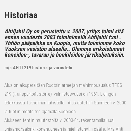
Historiaa
Ahtijahti Oy on perustettu v. 2007, yritys toimi sitä
ennen vuodesta 2003 toiminimellä Ahtijahti t:mi .
Yhtiön pääpaikka on Kuopio, mutta toimimme koko
Vuoksen vesistön alueella.. Olemme erikoistuneet
koneiden-, tavaran ja henkilöiden järvikuljetuksiin.
m/s AHTI 219 historia ja varustelu
Alus on alkuperältään Ruotsin armeijan maihinnousualus TPBS
219 (transportbåt större), valmistusvuosi on 1961, Lidingön
telakkassa Tukholman lähistöllä . Alus ostettiin Suomeen v. 2000
ja tuotiin meriteitse ajamalla Kuopioon.
Alukseen tehtiin muutostöitä v. 2003-04, rakentamalla uusi
ohjaamo/salonki konehuoneen ja miehistöhytin päälle. M/s Ahti