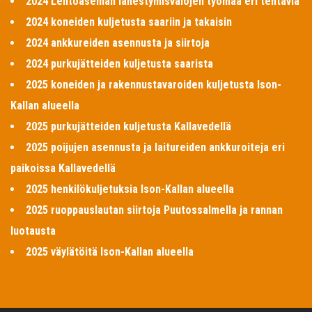
2024 Lentoaseman lähestymisvalojen työmaa eri tehtäviä
2024 koneiden kuljetusta saariin ja takaisin
2024 ankkureiden asennusta ja siirtoja
2024 purkujätteiden kuljetusta saarista
2025 koneiden ja rakennustavaroiden kuljetusta Ison-
Kallan alueella
2025 purkujätteiden kuljetusta Kallavedellä
2025 poijujen asennusta ja laitureiden ankkuroiteja eri
paikoissa Kallavedellä
2025 henkilökuljetuksia Ison-Kallan alueella
2025 ruoppauslautan siirtoja Puutossalmella ja rannan
luotausta
2025 väylätöitä Ison-Kallan alueella