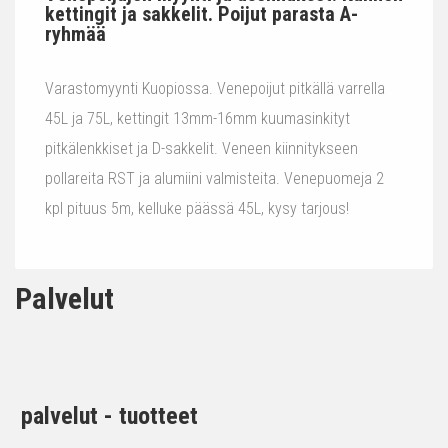
kettingit ja sakkelit. Poijut parasta A-
ryhmää
Varastomyynti Kuopiossa. Venepoijut pitkällä varrella
45L ja 75L, kettingit 13mm-16mm kuumasinkityt
pitkälenkkiset ja D-sakkelit. Veneen kiinnitykseen
pollareita RST ja alumiini valmisteita. Venepuomeja 2
kpl pituus 5m, kelluke päässä 45L, kysy tarjous!
Palvelut
palvelut - tuotteet