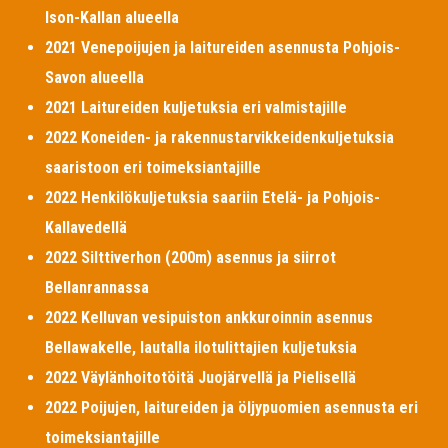
Ison-Kallan alueella
2021 Venepoijujen ja laitureiden asennusta Pohjois-
Savon alueella
2021 Laitureiden kuljetuksia eri valmistajille
2022 Koneiden- ja rakennustarvikkeidenkuljetuksia
saaristoon eri toimeksiantajille
2022 Henkilökuljetuksia saariin Etelä- ja Pohjois-
Kallavedellä
2022 Silttiverhon (200m) asennus ja siirrot
Bellanrannassa
2022 Kelluvan vesipuiston ankkuroinnin asennus
Bellawakelle, lautalla ilotulittajien kuljetuksia
2022 Väylänhoitotöitä Juojärvellä ja Pielisellä
2022 Poijujen, laitureiden ja öljypuomien asennusta eri
toimeksiantajille