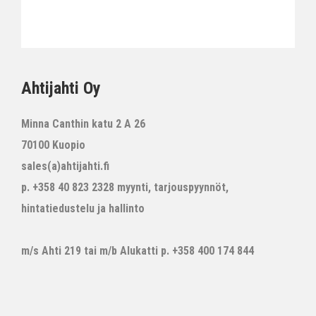
Ahtijahti Oy
Minna Canthin katu 2 A 26
70100 Kuopio
sales(a)ahtijahti.fi
p. +358 40 823 2328 myynti, tarjouspyynnöt,
hintatiedustelu ja hallinto
m/s Ahti 219 tai m/b Alukatti p. +358 400 174 844