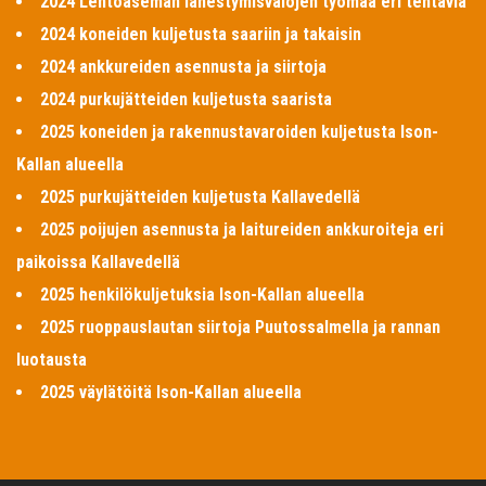
2024 Lentoaseman lähestymisvalojen työmaa eri tehtäviä
2024 koneiden kuljetusta saariin ja takaisin
2024 ankkureiden asennusta ja siirtoja
2024 purkujätteiden kuljetusta saarista
2025 koneiden ja rakennustavaroiden kuljetusta Ison-
Kallan alueella
2025 purkujätteiden kuljetusta Kallavedellä
2025 poijujen asennusta ja laitureiden ankkuroiteja eri
paikoissa Kallavedellä
2025 henkilökuljetuksia Ison-Kallan alueella
2025 ruoppauslautan siirtoja Puutossalmella ja rannan
luotausta
2025 väylätöitä Ison-Kallan alueella