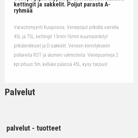
kettingit ja sakkelit. Poijut parasta A-
ryhmää
Varastomyynti Kuopiossa. Venepoijut pitkällä varrella
45L ja 75L, kettingit 13mm-16mm kuumasinkityt
pitkälenkkiset ja D-sakkelit. Veneen kiinnitykseen
pollareita RST ja alumiini valmisteita. Venepuomeja 2
kpl pituus 5m, kelluke päässä 45L, kysy tarjous!
Palvelut
palvelut - tuotteet