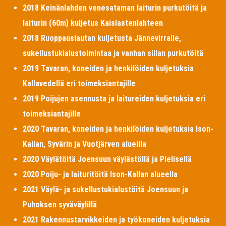
2018 Keinänlahden venesataman laiturin purkutöitä ja
laiturin (60m) kuljetus Kaislastenlahteen
2018 Ruoppauslautan kuljetusta Jännevirralle,
sukellustukialustoimintaa ja vanhan sillan purkutöitä
2019 Tavaran, koneiden ja henkilöiden kuljetuksia
Kallavedellä eri toimeksiantajille
2019 Poijujen asennusta ja laitureiden kuljetuksia eri
toimeksiantajille
2020 Tavaran, koneiden ja henkilöiden kuljetuksia Ison-
Kallan, Syvärin ja Vuotjärven alueilla
2020 Väylätöitä Joensuun väylästöllä ja Pielisellä
2020 Poiju- ja laituritöitä Ison-Kallan alueella
2021 Väylä- ja sukellustukialustöitä Joensuun ja
Puhoksen syväväylillä
2021 Rakennustarvikkeiden ja työkoneiden kuljetuksia