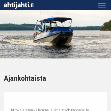
Ajankohtaista
Kiitoksia asiakkailemme ja yhteistyökumppaneille