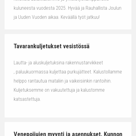
kuluneesta vuodesta 2025. Hyvää ja Rauhallista Joulun
ja Uuden Vuoden aikaa. Keväällä työt jatkuu!
Tavarankuljetukset vesistössä
Lautta- ja aluskuljetuksina rakennustarvikkeet
, paluukuormassa kuljettaa purkujätteet. Kalustollamme
helppo rantautua mataliin ja vaikeisiinkin rantoihin.
Kuljetuksemme on vakuutettuja ja kalustomme
katsastettuja.
Venepoijujen myynti ja asennukset. Kunnon