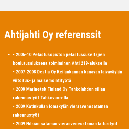
Ahtijahti Oy referenssit
• 2006-10 Pelastusopiston pelastussukeltajien
koulutusaluksena toimiminen Ahti 219-aluksella
• 2007-2008 Destia Oy Keilankannan kanavan laivaväylän
viitoitus- ja maisemointityötä
• 2008 Marinetek Finland Oy Tahkolahden sillan
rakennustyöt Tahkovuorella
• 2009 Katinkullan lomakylän vierasvenesataman
rakennustyöt
• 2009 Nilsiän sataman vierasvenesataman laiturityöt