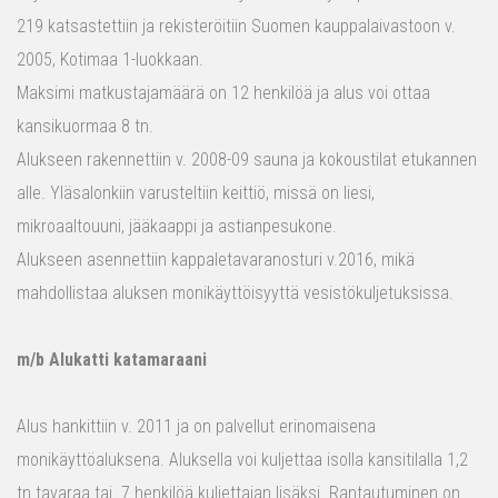
219 katsastettiin ja rekisteröitiin Suomen kauppalaivastoon v.
2005, Kotimaa 1-luokkaan.
Maksimi matkustajamäärä on 12 henkilöä ja alus voi ottaa
kansikuormaa 8 tn.
Alukseen rakennettiin v. 2008-09 sauna ja kokoustilat etukannen
alle. Yläsalonkiin varusteltiin keittiö, missä on liesi,
mikroaaltouuni, jääkaappi ja astianpesukone.
Alukseen asennettiin kappaletavaranosturi v.2016, mikä
mahdollistaa aluksen monikäyttöisyyttä vesistökuljetuksissa.
m/b Alukatti katamaraani
Alus hankittiin v. 2011 ja on palvellut erinomaisena
monikäyttöaluksena. Aluksella voi kuljettaa isolla kansitilalla 1,2
tn tavaraa tai 7 henkilöä kuljettajan lisäksi. Rantautuminen on