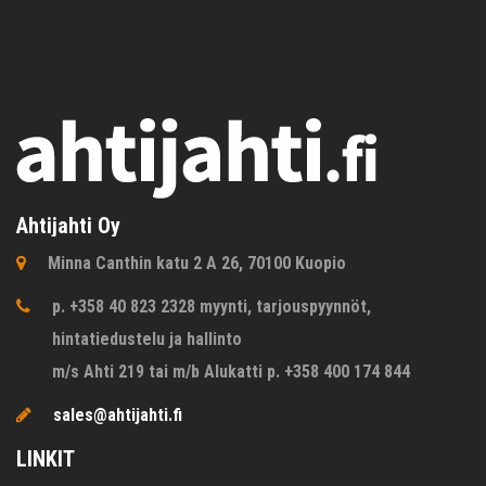
Ahtijahti Oy
Minna Canthin katu 2 A 26, 70100 Kuopio
p. +358 40 823 2328 myynti, tarjouspyynnöt,
hintatiedustelu ja hallinto
m/s Ahti 219 tai m/b Alukatti p. +358 400 174 844
sales@ahtijahti.fi
LINKIT