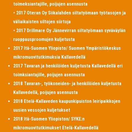
toimeksiantajille, poijujen asennusta
• 2017 Oteran Oy Siikalahden siltatyömaan työtasojen ja
väliaikaisten siltojen siirtoja
• 2017 Drillmare Oy Jännevirran siltatyömaan syväväylän
ruoppausproomujen kuljetusta
2017 Itä-Suomen Yliopisto/ Suomen Ympäristökeskus
mikromuovitutkimuksia Kallavedellä
2017 Tavaran ja henkilöiden kuljetusta Kallavedellä eri
toimksiantajille, poijujen asennusta
2018 Tavaran-, työkoneiden- ja henkilöiden kuljetusta
Kallavedellä, poijujen asennusta
2018 Etelä-Kallaveden kaupunkipuiston leiripaikkojen
uusien vessojen kuljetukset
2018 Itä-Suomen Yliopiston/ SYKE:n
mikromuovitutkimukset Etelä-Kallavedellä