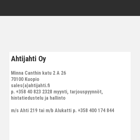
Ahtijahti Oy
Minna Canthin katu 2 A 26
70100 Kuopio
sales(a)ahtijahti.fi
p. +358 40 823 2328 myynti, tarjouspyynnöt,
hintatiedustelu ja hallinto
m/s Ahti 219 tai m/b Alukatti p. +358 400 174 844