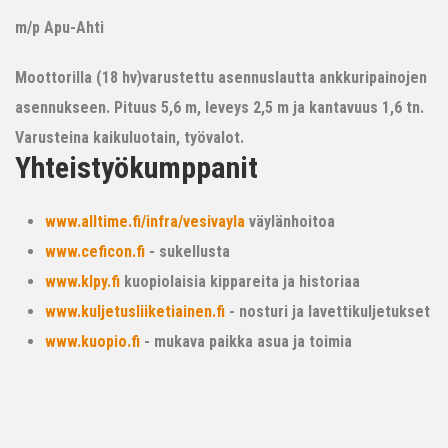
m/p Apu-Ahti
Moottorilla (18 hv)varustettu asennuslautta ankkuripainojen
asennukseen. Pituus 5,6 m, leveys 2,5 m ja kantavuus 1,6 tn.
Varusteina kaikuluotain, työvalot.
Yhteistyökumppanit
www.alltime.fi/infra/vesivayla
väylänhoitoa
www.ceficon.fi
- sukellusta
www.klpy.fi
kuopiolaisia kippareita ja historiaa
www.kuljetusliiketiainen.fi
- nosturi ja lavettikuljetukset
www.kuopio.fi
- mukava paikka asua ja toimia