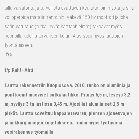
sillä vaivatonta ja turvallista avattavan keularampin myötä ja sillä
voi operoida mataliin rantoihin. Väkevä 150 hv moottori ja joka
sään varustus (tutka, hyvät karttaohjelmat) takaavat myös
huonoilla keleillä turvallisen kulun. Alus sopii myös lauttojen
työntämiseen.
f/p
f/p Rahti-Ahti
Lautta rakennettiin Kuopiossa v. 2010, runko on alumiinia ja
ponttoonit muoviset putki/laatikko. Pituus 6,5 m, leveys 3,2
m, syväys 3 tn lastissa 0,45 m. Ajosillat alumiiniset 2,5 m
pitkät. Lautta soveltuu kappaletavaran, pienten ajoneuvojen
ja ankkuripainojen kuljetukseen. Toimii myös työtasona
vesirakennus työmailla.