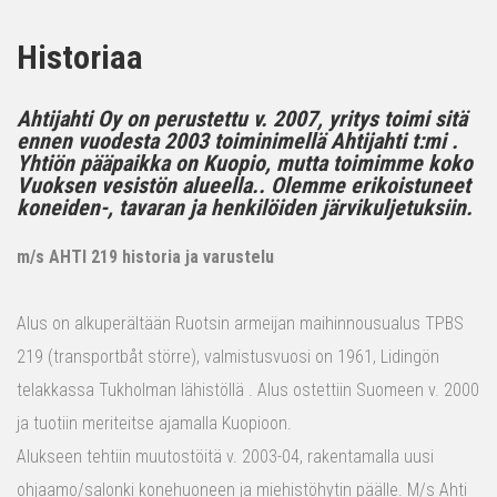
Historiaa
Ahtijahti Oy on perustettu v. 2007, yritys toimi sitä
ennen vuodesta 2003 toiminimellä Ahtijahti t:mi .
Yhtiön pääpaikka on Kuopio, mutta toimimme koko
Vuoksen vesistön alueella.. Olemme erikoistuneet
koneiden-, tavaran ja henkilöiden järvikuljetuksiin.
m/s AHTI 219 historia ja varustelu
Alus on alkuperältään Ruotsin armeijan maihinnousualus TPBS
219 (transportbåt större), valmistusvuosi on 1961, Lidingön
telakkassa Tukholman lähistöllä . Alus ostettiin Suomeen v. 2000
ja tuotiin meriteitse ajamalla Kuopioon.
Alukseen tehtiin muutostöitä v. 2003-04, rakentamalla uusi
ohjaamo/salonki konehuoneen ja miehistöhytin päälle. M/s Ahti