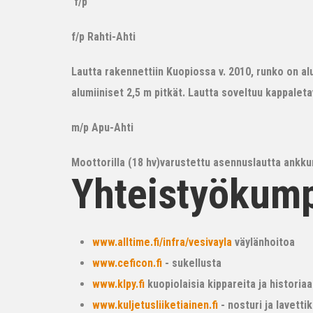
f/p
f/p Rahti-Ahti
Lautta rakennettiin Kuopiossa v. 2010, runko on alum
alumiiniset 2,5 m pitkät. Lautta soveltuu kappalet
m/p Apu-Ahti
Moottorilla (18 hv)varustettu asennuslautta ankkur
Yhteistyökum
www.alltime.fi/infra/vesivayla
väylänhoitoa
www.ceficon.fi
- sukellusta
www.klpy.fi
kuopiolaisia kippareita ja historiaa
www.kuljetusliiketiainen.fi
- nosturi ja lavetti