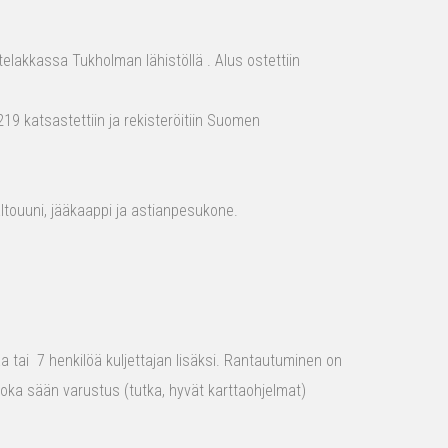
elakkassa Tukholman lähistöllä . Alus ostettiin
19 katsastettiin ja rekisteröitiin Suomen
aaltouuni, jääkaappi ja astianpesukone.
raa tai 7 henkilöä kuljettajan lisäksi. Rantautuminen on
 joka sään varustus (tutka, hyvät karttaohjelmat)