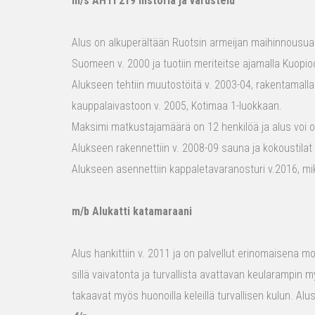
m/s AHTI 219 historia ja varustelu
Alus on alkuperältään Ruotsin armeijan maihinnousualu
Suomeen v. 2000 ja tuotiin meriteitse ajamalla Kuopio
Alukseen tehtiin muutostöitä v. 2003-04, rakentamalla
kauppalaivastoon v. 2005, Kotimaa 1-luokkaan.
Maksimi matkustajamäärä on 12 henkilöä ja alus voi o
Alukseen rakennettiin v. 2008-09 sauna ja kokoustilat e
Alukseen asennettiin kappaletavaranosturi v.2016, mi
m/b Alukatti katamaraani
Alus hankittiin v. 2011 ja on palvellut erinomaisena mon
sillä vaivatonta ja turvallista avattavan keularampin m
takaavat myös huonoilla keleillä turvallisen kulun. Al