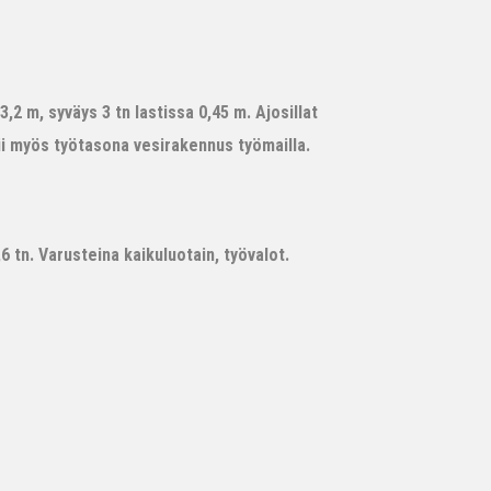
,2 m, syväys 3 tn lastissa 0,45 m. Ajosillat
ii myös työtasona vesirakennus työmailla.
 tn. Varusteina kaikuluotain, työvalot.