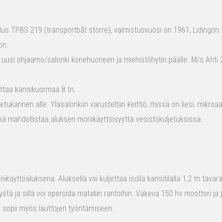
s TPBS 219 (transportbåt större), valmistusvuosi on 1961, Lidingön t
on.
 uusi ohjaamo/salonki konehuoneen ja miehistöhytin päälle. M/s Ahti 2
ttaa kansikuormaa 8 tn.
tukannen alle. Yläsalonkiin varusteltiin keittiö, missä on liesi, mikro
kä mahdollistaa aluksen monikäyttöisyyttä vesistökuljetuksissa.
ikäyttöaluksena. Aluksella voi kuljettaa isolla kansitilalla 1,2 tn tava
yötä ja sillä voi operoida mataliin rantoihin. Väkevä 150 hv moottori ja
us sopii myös lauttojen työntämiseen.