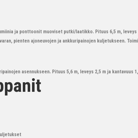
iinia ja ponttoonit muoviset putki/laatikko. Pituus 6,5 m, leveys 3
avaran, pienten ajoneuvojen ja ankkuripainojen kuljetukseen. Toim
ipainojen asennukseen. Pituus 5,6 m, leveys 2,5 m ja kantavuus 1,6
ppanit
kuljetukset