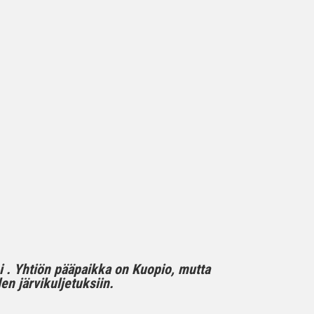
mi . Yhtiön pääpaikka on Kuopio, mutta
n järvikuljetuksiin.