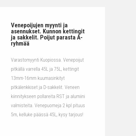
Venepoijujen myynti ja
asennukset. Kunnon kettingit
ja sakkelit. Poijut parasta A-
ryhmää
Varastomyynti Kuopiossa. Venepoijut
pitkällä varrella 45L ja 75L, kettingit
13mm-16mm kuumasinkityt
pitkälenkkiset ja D-sakkelit. Veneen
kiinnitykseen pollareita RST ja alumiini
valmisteita. Venepuomeja 2 kpl pituus
5m, kelluke päässä 45L, kysy tarjous!