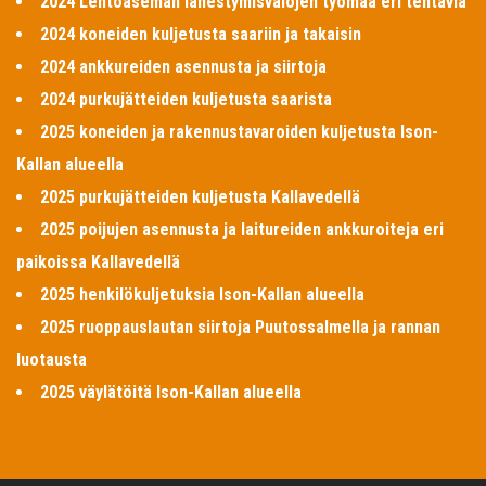
2024 Lentoaseman lähestymisvalojen työmaa eri tehtäviä
2024 koneiden kuljetusta saariin ja takaisin
2024 ankkureiden asennusta ja siirtoja
2024 purkujätteiden kuljetusta saarista
2025 koneiden ja rakennustavaroiden kuljetusta Ison-
Kallan alueella
2025 purkujätteiden kuljetusta Kallavedellä
2025 poijujen asennusta ja laitureiden ankkuroiteja eri
paikoissa Kallavedellä
2025 henkilökuljetuksia Ison-Kallan alueella
2025 ruoppauslautan siirtoja Puutossalmella ja rannan
luotausta
2025 väylätöitä Ison-Kallan alueella