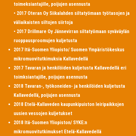
toimeksiantajille, poijujen asennusta
• 2017 Oteran Oy Siikalahden siltatyömaan työtasojen ja
väliaikaisten siltojen siirtoja
• 2017 Drillmare Oy Jännevirran siltatyömaan syväväylän
ruoppausproomujen kuljetusta
2017 Itä-Suomen Yliopisto/ Suomen Ympäristökeskus
mikromuovitutkimuksia Kallavedellä
2017 Tavaran ja henkilöiden kuljetusta Kallavedellä eri
toimksiantajille, poijujen asennusta
2018 Tavaran-, työkoneiden- ja henkilöiden kuljetusta
Kallavedellä, poijujen asennusta
2018 Etelä-Kallaveden kaupunkipuiston leiripaikkojen
uusien vessojen kuljetukset
2018 Itä-Suomen Yliopiston/ SYKE:n
mikromuovitutkimukset Etelä-Kallavedellä