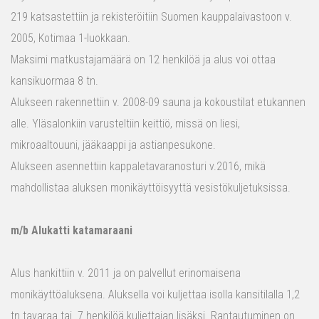
219 katsastettiin ja rekisteröitiin Suomen kauppalaivastoon v.
2005, Kotimaa 1-luokkaan.
Maksimi matkustajamäärä on 12 henkilöä ja alus voi ottaa
kansikuormaa 8 tn.
Alukseen rakennettiin v. 2008-09 sauna ja kokoustilat etukannen
alle. Yläsalonkiin varusteltiin keittiö, missä on liesi,
mikroaaltouuni, jääkaappi ja astianpesukone.
Alukseen asennettiin kappaletavaranosturi v.2016, mikä
mahdollistaa aluksen monikäyttöisyyttä vesistökuljetuksissa.
m/b Alukatti katamaraani
Alus hankittiin v. 2011 ja on palvellut erinomaisena
monikäyttöaluksena. Aluksella voi kuljettaa isolla kansitilalla 1,2
tn tavaraa tai 7 henkilöä kuljettajan lisäksi. Rantautuminen on