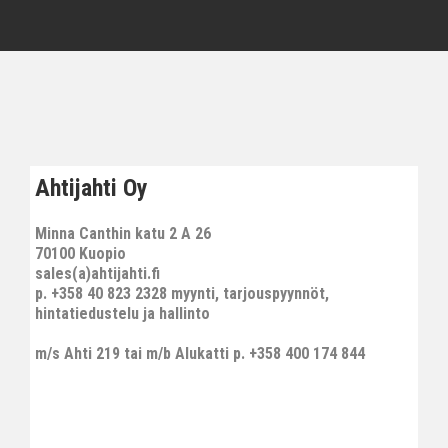
Ahtijahti Oy
Minna Canthin katu 2 A 26
70100 Kuopio
sales(a)ahtijahti.fi
p. +358 40 823 2328 myynti, tarjouspyynnöt,
hintatiedustelu ja hallinto
m/s Ahti 219 tai m/b Alukatti p. +358 400 174 844