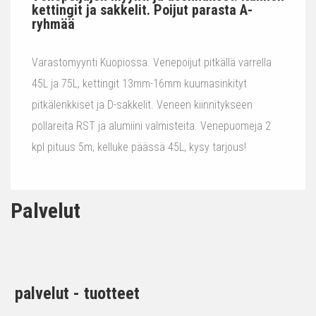
kettingit ja sakkelit. Poijut parasta A-
ryhmää
Varastomyynti Kuopiossa. Venepoijut pitkällä varrella
45L ja 75L, kettingit 13mm-16mm kuumasinkityt
pitkälenkkiset ja D-sakkelit. Veneen kiinnitykseen
pollareita RST ja alumiini valmisteita. Venepuomeja 2
kpl pituus 5m, kelluke päässä 45L, kysy tarjous!
Palvelut
palvelut - tuotteet