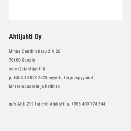
Ahtijahti Oy
Minna Canthin katu 2 A 26
70100 Kuopio
sales(a)ahtijahti.fi
p. +358 40 823 2328 myynti, tarjouspyynnöt,
hintatiedustelu ja hallinto
m/s Ahti 219 tai m/b Alukatti p. +358 400 174 844