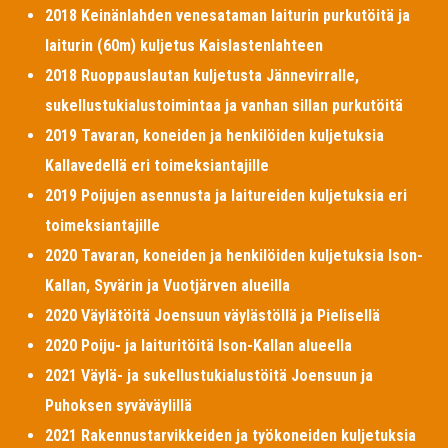
2018 Keinänlahden venesataman laiturin purkutöitä ja
laiturin (60m) kuljetus Kaislastenlahteen
2018 Ruoppauslautan kuljetusta Jännevirralle,
sukellustukialustoimintaa ja vanhan sillan purkutöitä
2019 Tavaran, koneiden ja henkilöiden kuljetuksia
Kallavedellä eri toimeksiantajille
2019 Poijujen asennusta ja laitureiden kuljetuksia eri
toimeksiantajille
2020 Tavaran, koneiden ja henkilöiden kuljetuksia Ison-
Kallan, Syvärin ja Vuotjärven alueilla
2020 Väylätöitä Joensuun väylästöllä ja Pielisellä
2020 Poiju- ja laituritöitä Ison-Kallan alueella
2021 Väylä- ja sukellustukialustöitä Joensuun ja
Puhoksen syväväylillä
2021 Rakennustarvikkeiden ja työkoneiden kuljetuksia