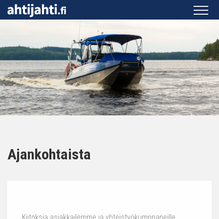
Ajankohtaista
Kiitoksia asiakkailemme ja yhteistyökumppaneille