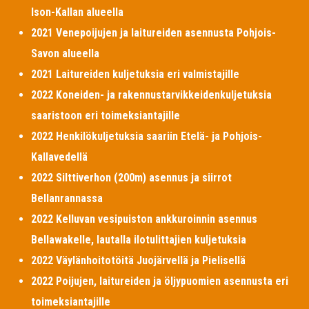
Ison-Kallan alueella
2021 Venepoijujen ja laitureiden asennusta Pohjois-
Savon alueella
2021 Laitureiden kuljetuksia eri valmistajille
2022 Koneiden- ja rakennustarvikkeidenkuljetuksia
saaristoon eri toimeksiantajille
2022 Henkilökuljetuksia saariin Etelä- ja Pohjois-
Kallavedellä
2022 Silttiverhon (200m) asennus ja siirrot
Bellanrannassa
2022 Kelluvan vesipuiston ankkuroinnin asennus
Bellawakelle, lautalla ilotulittajien kuljetuksia
2022 Väylänhoitotöitä Juojärvellä ja Pielisellä
2022 Poijujen, laitureiden ja öljypuomien asennusta eri
toimeksiantajille