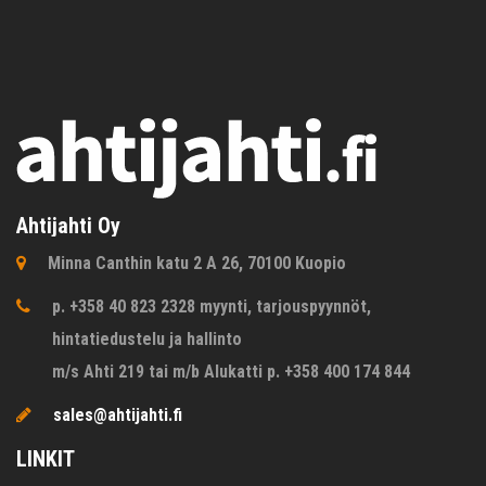
Ahtijahti Oy
Minna Canthin katu 2 A 26, 70100 Kuopio
p. +358 40 823 2328 myynti, tarjouspyynnöt,
hintatiedustelu ja hallinto
m/s Ahti 219 tai m/b Alukatti p. +358 400 174 844
sales@ahtijahti.fi
LINKIT