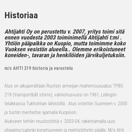
Historiaa
Ahtijahti Oy on perustettu v. 2007, yritys toimi sitä
ennen vuodesta 2003 toiminimellä Ahtijahti t:mi .
Yhtiön pääpaikka on Kuopio, mutta toimimme koko
Vuoksen vesistön alueella.. Olemme erikoistuneet
koneiden-, tavaran ja henkilöiden järvikuljetuksiin.
m/s AHTI 219 historia ja varustelu
Alus on alkuperältään Ruotsin armeijan maihinnousualus TPBS
219 (transportbåt större), valmistusvuosi on 1961, Lidingön
telakkassa Tukholman lähistöllä . Alus ostettiin Suomeen v. 2000
ja tuotiin meriteitse ajamalla Kuopioon.
Alukseen tehtiin muutostöitä v. 2003-04, rakentamalla uusi
ohjaamo/salonki konehuoneen ja miehistöhytin päälle. M/s Ahti