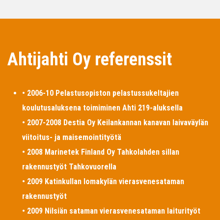
Ahtijahti Oy referenssit
• 2006-10 Pelastusopiston pelastussukeltajien
koulutusaluksena toimiminen Ahti 219-aluksella
• 2007-2008 Destia Oy Keilankannan kanavan laivaväylän
viitoitus- ja maisemointityötä
• 2008 Marinetek Finland Oy Tahkolahden sillan
rakennustyöt Tahkovuorella
• 2009 Katinkullan lomakylän vierasvenesataman
rakennustyöt
• 2009 Nilsiän sataman vierasvenesataman laiturityöt