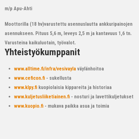
m/p Apu-Ahti
Moottorilla (18 hv)varustettu asennuslautta ankkuripainojen
asennukseen. Pituus 5,6 m, leveys 2,5 m ja kantavuus 1,6 tn.
Varusteina kaikuluotain, työvalot.
Yhteistyökumppanit
www.alltime.fi/infra/vesivayla
väylänhoitoa
www.ceficon.fi
- sukellusta
www.klpy.fi
kuopiolaisia kippareita ja historiaa
www.kuljetusliiketiainen.fi
- nosturi ja lavettikuljetukset
www.kuopio.fi
- mukava paikka asua ja toimia