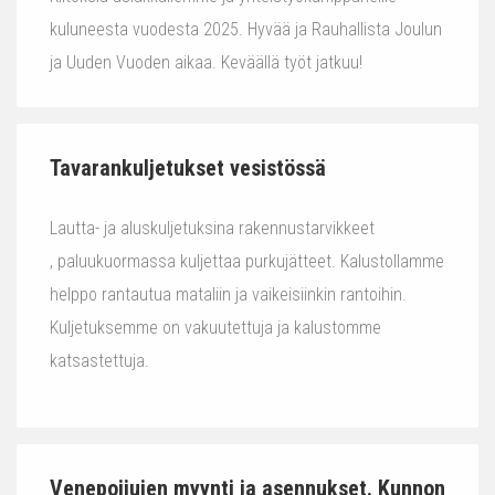
kuluneesta vuodesta 2025. Hyvää ja Rauhallista Joulun
ja Uuden Vuoden aikaa. Keväällä työt jatkuu!
Tavarankuljetukset vesistössä
Lautta- ja aluskuljetuksina rakennustarvikkeet
, paluukuormassa kuljettaa purkujätteet. Kalustollamme
helppo rantautua mataliin ja vaikeisiinkin rantoihin.
Kuljetuksemme on vakuutettuja ja kalustomme
katsastettuja.
Venepoijujen myynti ja asennukset. Kunnon