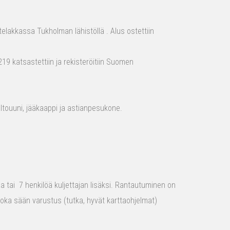
elakkassa Tukholman lähistöllä . Alus ostettiin
19 katsastettiin ja rekisteröitiin Suomen
aaltouuni, jääkaappi ja astianpesukone.
raa tai 7 henkilöä kuljettajan lisäksi. Rantautuminen on
 joka sään varustus (tutka, hyvät karttaohjelmat)