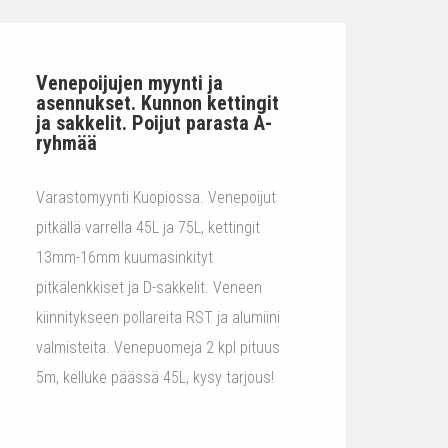
Venepoijujen myynti ja
asennukset. Kunnon kettingit
ja sakkelit. Poijut parasta A-
ryhmää
Varastomyynti Kuopiossa. Venepoijut
pitkällä varrella 45L ja 75L, kettingit
13mm-16mm kuumasinkityt
pitkälenkkiset ja D-sakkelit. Veneen
kiinnitykseen pollareita RST ja alumiini
valmisteita. Venepuomeja 2 kpl pituus
5m, kelluke päässä 45L, kysy tarjous!