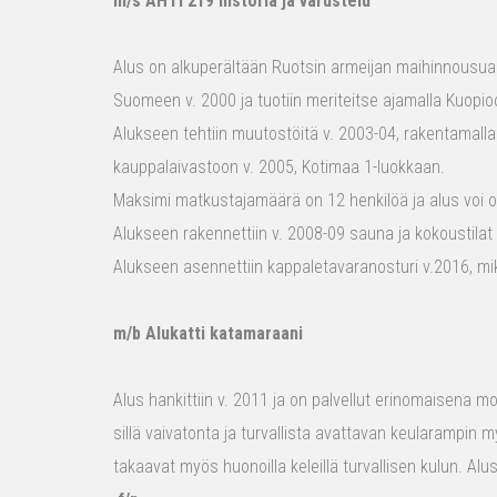
m/s AHTI 219 historia ja varustelu
Alus on alkuperältään Ruotsin armeijan maihinnousualu
Suomeen v. 2000 ja tuotiin meriteitse ajamalla Kuopio
Alukseen tehtiin muutostöitä v. 2003-04, rakentamalla
kauppalaivastoon v. 2005, Kotimaa 1-luokkaan.
Maksimi matkustajamäärä on 12 henkilöä ja alus voi o
Alukseen rakennettiin v. 2008-09 sauna ja kokoustilat e
Alukseen asennettiin kappaletavaranosturi v.2016, mi
m/b Alukatti katamaraani
Alus hankittiin v. 2011 ja on palvellut erinomaisena mon
sillä vaivatonta ja turvallista avattavan keularampin m
takaavat myös huonoilla keleillä turvallisen kulun. Al