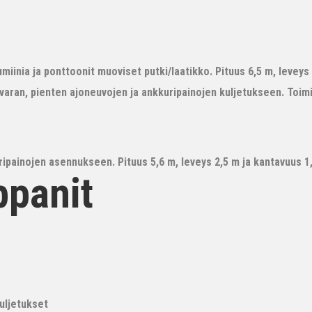
iinia ja ponttoonit muoviset putki/laatikko. Pituus 6,5 m, leveys 3
avaran, pienten ajoneuvojen ja ankkuripainojen kuljetukseen. Toim
ipainojen asennukseen. Pituus 5,6 m, leveys 2,5 m ja kantavuus 1,6
ppanit
kuljetukset