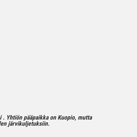
mi . Yhtiön pääpaikka on Kuopio, mutta
n järvikuljetuksiin.