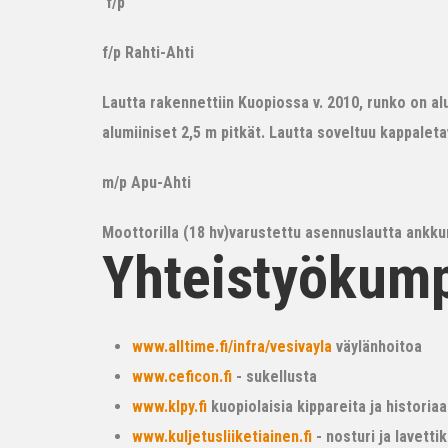
f/p
f/p Rahti-Ahti
Lautta rakennettiin Kuopiossa v. 2010, runko on alum
alumiiniset 2,5 m pitkät. Lautta soveltuu kappalet
m/p Apu-Ahti
Moottorilla (18 hv)varustettu asennuslautta ankkur
Yhteistyökum
www.alltime.fi/infra/vesivayla
väylänhoitoa
www.ceficon.fi
- sukellusta
www.klpy.fi
kuopiolaisia kippareita ja historiaa
www.kuljetusliiketiainen.fi
- nosturi ja lavetti