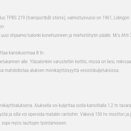
s TPBS 219 (transportbåt större), valmistusvuosi on 1961, Lidingön t
on.
 uusi ohjaamo/salonki konehuoneen ja miehistöhytin päälle. M/s Ahti 2
ttaa kansikuormaa 8 tn.
tukannen alle. Yläsalonkiin varusteltiin keittiö, missä on liesi, mikro
kä mahdollistaa aluksen monikäyttöisyyttä vesistökuljetuksissa.
ikäyttöaluksena. Aluksella voi kuljettaa isolla kansitilalla 1,2 tn tava
yötä ja sillä voi operoida mataliin rantoihin. Väkevä 150 hv moottori ja
us sopii myös lauttojen työntämiseen.