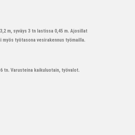
,2 m, syväys 3 tn lastissa 0,45 m. Ajosillat
ii myös työtasona vesirakennus työmailla.
 tn. Varusteina kaikuluotain, työvalot.