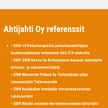
Ahtijahti Oy referenssit
• 2006-10 Pelastusopiston pelastussukeltajien
koulutusaluksena toimiminen Ahti 219-aluksella
• 2007-2008 Destia Oy Keilankannan kanavan laivaväylän
viitoitus- ja maisemointityötä
• 2008 Marinetek Finland Oy Tahkolahden sillan
rakennustyöt Tahkovuorella
• 2009 Katinkullan lomakylän vierasvenesataman
rakennustyöt
• 2009 Nilsiän sataman vierasvenesataman laiturityöt