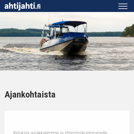
Ajankohtaista
Kiitoksia asiakkailemme ja yhteistyökumppaneille