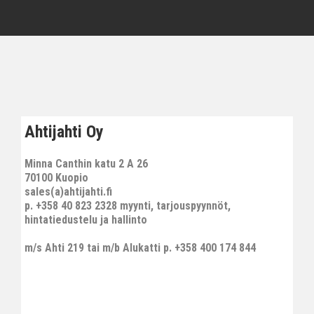
Ahtijahti Oy
Minna Canthin katu 2 A 26
70100 Kuopio
sales(a)ahtijahti.fi
p. +358 40 823 2328 myynti, tarjouspyynnöt,
hintatiedustelu ja hallinto
m/s Ahti 219 tai m/b Alukatti p. +358 400 174 844