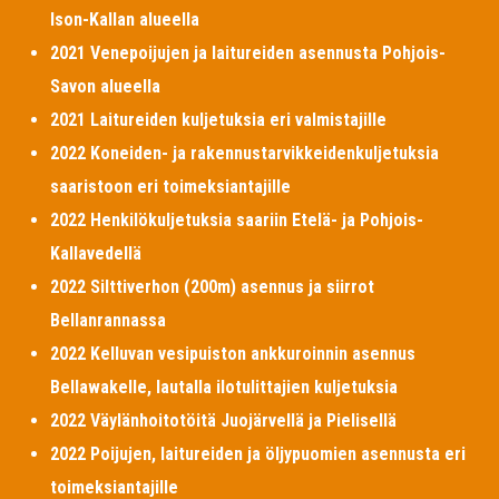
Ison-Kallan alueella
2021 Venepoijujen ja laitureiden asennusta Pohjois-
Savon alueella
2021 Laitureiden kuljetuksia eri valmistajille
2022 Koneiden- ja rakennustarvikkeidenkuljetuksia
saaristoon eri toimeksiantajille
2022 Henkilökuljetuksia saariin Etelä- ja Pohjois-
Kallavedellä
2022 Silttiverhon (200m) asennus ja siirrot
Bellanrannassa
2022 Kelluvan vesipuiston ankkuroinnin asennus
Bellawakelle, lautalla ilotulittajien kuljetuksia
2022 Väylänhoitotöitä Juojärvellä ja Pielisellä
2022 Poijujen, laitureiden ja öljypuomien asennusta eri
toimeksiantajille