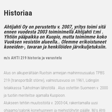
Historiaa
Ahtijahti Oy on perustettu v. 2007, yritys toimi sitä
ennen vuodesta 2003 toiminimellä Ahtijahti t:mi .
Yhtiön pääpaikka on Kuopio, mutta toimimme koko
Vuoksen vesistön alueella.. Olemme erikoistuneet
koneiden-, tavaran ja henkilöiden järvikuljetuksiin.
m/s AHTI 219 historia ja varustelu
Alus on alkuperältään Ruotsin armeijan maihinnousualus TPBS
219 (transportbåt större), valmistusvuosi on 1961, Lidingön
telakkassa Tukholman lähistöllä . Alus ostettiin Suomeen v. 2000
ja tuotiin meriteitse ajamalla Kuopioon.
Alukseen tehtiin muutostöitä v. 2003-04, rakentamalla uusi
ohjaamo/salonki konehuoneen ja miehistöhytin päälle. M/s Ahti