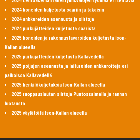
2024 Lentoaseman lähestymisvalojen työmaa eri tehtäviä
2024 koneiden kuljetusta saariin ja takaisin
2024 ankkureiden asennusta ja siirtoja
2024 purkujätteiden kuljetusta saarista
2025 koneiden ja rakennustavaroiden kuljetusta Ison-
Kallan alueella
2025 purkujätteiden kuljetusta Kallavedellä
2025 poijujen asennusta ja laitureiden ankkuroiteja eri
paikoissa Kallavedellä
2025 henkilökuljetuksia Ison-Kallan alueella
2025 ruoppauslautan siirtoja Puutossalmella ja rannan
luotausta
2025 väylätöitä Ison-Kallan alueella