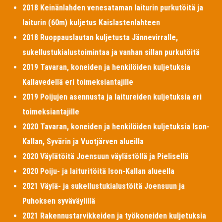
2018 Keinänlahden venesataman laiturin purkutöitä ja
laiturin (60m) kuljetus Kaislastenlahteen
2018 Ruoppauslautan kuljetusta Jännevirralle,
sukellustukialustoimintaa ja vanhan sillan purkutöitä
2019 Tavaran, koneiden ja henkilöiden kuljetuksia
Kallavedellä eri toimeksiantajille
2019 Poijujen asennusta ja laitureiden kuljetuksia eri
toimeksiantajille
2020 Tavaran, koneiden ja henkilöiden kuljetuksia Ison-
Kallan, Syvärin ja Vuotjärven alueilla
2020 Väylätöitä Joensuun väylästöllä ja Pielisellä
2020 Poiju- ja laituritöitä Ison-Kallan alueella
2021 Väylä- ja sukellustukialustöitä Joensuun ja
Puhoksen syväväylillä
2021 Rakennustarvikkeiden ja työkoneiden kuljetuksia