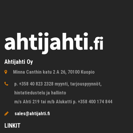
Ahtijahti Oy
Minna Canthin katu 2 A 26, 70100 Kuopio
p. +358 40 823 2328 myynti, tarjouspyynnöt,
hintatiedustelu ja hallinto
m/s Ahti 219 tai m/b Alukatti p. +358 400 174 844
sales@ahtijahti.fi
LINKIT