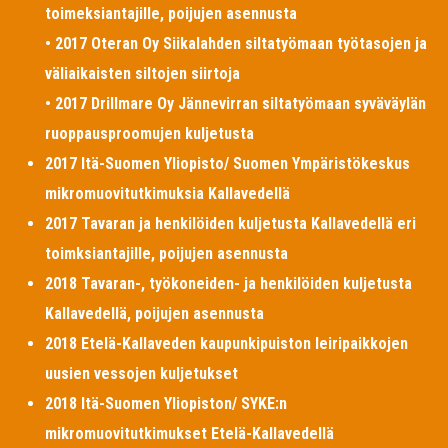
toimeksiantajille, poijujen asennusta
• 2017 Oteran Oy Siikalahden siltatyömaan työtasojen ja
väliaikaisten siltojen siirtoja
• 2017 Drillmare Oy Jännevirran siltatyömaan syväväylän
ruoppausproomujen kuljetusta
2017 Itä-Suomen Yliopisto/ Suomen Ympäristökeskus
mikromuovitutkimuksia Kallavedellä
2017 Tavaran ja henkilöiden kuljetusta Kallavedellä eri
toimksiantajille, poijujen asennusta
2018 Tavaran-, työkoneiden- ja henkilöiden kuljetusta
Kallavedellä, poijujen asennusta
2018 Etelä-Kallaveden kaupunkipuiston leiripaikkojen
uusien vessojen kuljetukset
2018 Itä-Suomen Yliopiston/ SYKE:n
mikromuovitutkimukset Etelä-Kallavedellä