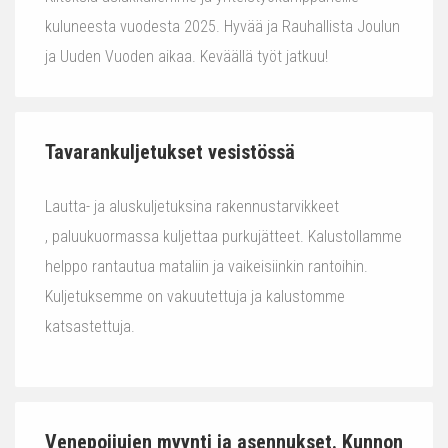
kuluneesta vuodesta 2025. Hyvää ja Rauhallista Joulun
ja Uuden Vuoden aikaa. Keväällä työt jatkuu!
Tavarankuljetukset vesistössä
Lautta- ja aluskuljetuksina rakennustarvikkeet
, paluukuormassa kuljettaa purkujätteet. Kalustollamme
helppo rantautua mataliin ja vaikeisiinkin rantoihin.
Kuljetuksemme on vakuutettuja ja kalustomme
katsastettuja.
Venepoijujen myynti ja asennukset. Kunnon