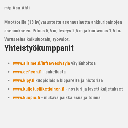
m/p Apu-Ahti
Moottorilla (18 hv)varustettu asennuslautta ankkuripainojen
asennukseen. Pituus 5,6 m, leveys 2,5 m ja kantavuus 1,6 tn.
Varusteina kaikuluotain, työvalot.
Yhteistyökumppanit
www.alltime.fi/infra/vesivayla
väylänhoitoa
www.ceficon.fi
- sukellusta
www.klpy.fi
kuopiolaisia kippareita ja historiaa
www.kuljetusliiketiainen.fi
- nosturi ja lavettikuljetukset
www.kuopio.fi
- mukava paikka asua ja toimia