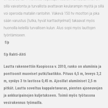
sillä vaivatonta ja turvallista avattavan keularampin myötä ja sillä
voi operoida mataliin rantoihin. Väkevä 150 hv moottori ja joka
sään varustus (tutka, hyvät karttaohjelmat) takaavat myös
huonoilla keleillä turvallisen kulun. Alus sopii myös lauttojen
työntämiseen.
f/p
f/p Rahti-Ahti
Lautta rakennettiin Kuopiossa v. 2010, runko on alumiinia ja
ponttoonit muoviset putki/laatikko. Pituus 6,5 m, leveys 3,2
m, syväys 3 tn lastissa 0,45 m. Ajosillat alumiiniset 2,5 m
pitkät. Lautta soveltuu kappaletavaran, pienten ajoneuvojen
ja ankkuripainojen kuljetukseen. Toimii myös työtasona
vesirakennus työmailla.