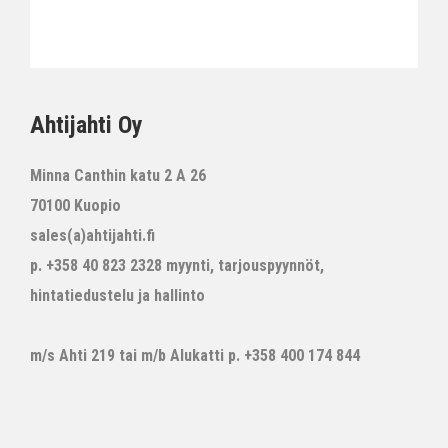
Ahtijahti Oy
Minna Canthin katu 2 A 26
70100 Kuopio
sales(a)ahtijahti.fi
p. +358 40 823 2328 myynti, tarjouspyynnöt,
hintatiedustelu ja hallinto
m/s Ahti 219 tai m/b Alukatti p. +358 400 174 844