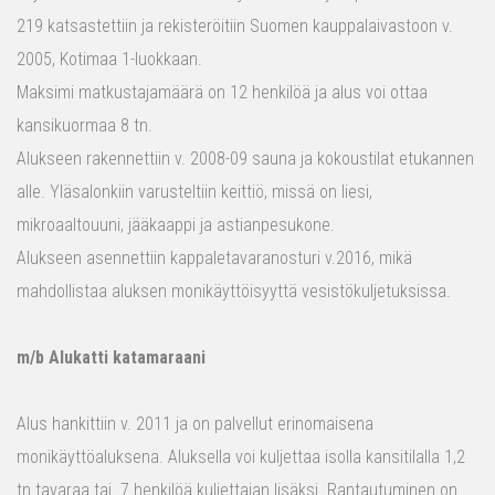
219 katsastettiin ja rekisteröitiin Suomen kauppalaivastoon v.
2005, Kotimaa 1-luokkaan.
Maksimi matkustajamäärä on 12 henkilöä ja alus voi ottaa
kansikuormaa 8 tn.
Alukseen rakennettiin v. 2008-09 sauna ja kokoustilat etukannen
alle. Yläsalonkiin varusteltiin keittiö, missä on liesi,
mikroaaltouuni, jääkaappi ja astianpesukone.
Alukseen asennettiin kappaletavaranosturi v.2016, mikä
mahdollistaa aluksen monikäyttöisyyttä vesistökuljetuksissa.
m/b Alukatti katamaraani
Alus hankittiin v. 2011 ja on palvellut erinomaisena
monikäyttöaluksena. Aluksella voi kuljettaa isolla kansitilalla 1,2
tn tavaraa tai 7 henkilöä kuljettajan lisäksi. Rantautuminen on