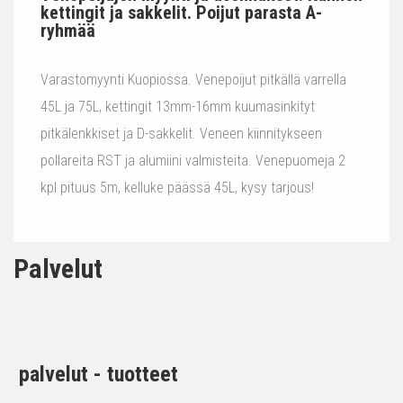
kettingit ja sakkelit. Poijut parasta A-
ryhmää
Varastomyynti Kuopiossa. Venepoijut pitkällä varrella
45L ja 75L, kettingit 13mm-16mm kuumasinkityt
pitkälenkkiset ja D-sakkelit. Veneen kiinnitykseen
pollareita RST ja alumiini valmisteita. Venepuomeja 2
kpl pituus 5m, kelluke päässä 45L, kysy tarjous!
Palvelut
palvelut - tuotteet