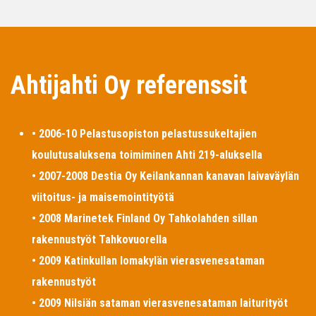
Ahtijahti Oy referenssit
• 2006-10 Pelastusopiston pelastussukeltajien
koulutusaluksena toimiminen Ahti 219-aluksella
• 2007-2008 Destia Oy Keilankannan kanavan laivaväylän
viitoitus- ja maisemointityötä
• 2008 Marinetek Finland Oy Tahkolahden sillan
rakennustyöt Tahkovuorella
• 2009 Katinkullan lomakylän vierasvenesataman
rakennustyöt
• 2009 Nilsiän sataman vierasvenesataman laiturityöt