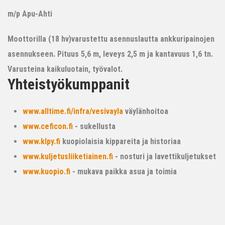
m/p Apu-Ahti
Moottorilla (18 hv)varustettu asennuslautta ankkuripainojen
asennukseen. Pituus 5,6 m, leveys 2,5 m ja kantavuus 1,6 tn.
Varusteina kaikuluotain, työvalot.
Yhteistyökumppanit
www.alltime.fi/infra/vesivayla
väylänhoitoa
www.ceficon.fi
- sukellusta
www.klpy.fi
kuopiolaisia kippareita ja historiaa
www.kuljetusliiketiainen.fi
- nosturi ja lavettikuljetukset
www.kuopio.fi
- mukava paikka asua ja toimia