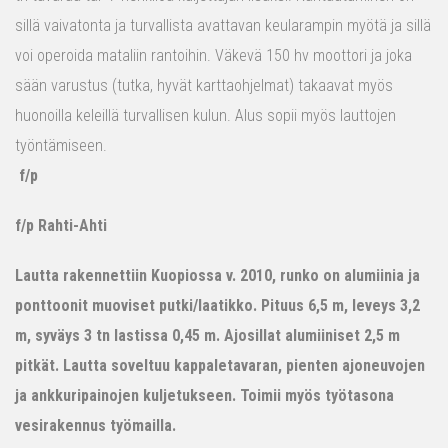
sillä vaivatonta ja turvallista avattavan keularampin myötä ja sillä
voi operoida mataliin rantoihin. Väkevä 150 hv moottori ja joka
sään varustus (tutka, hyvät karttaohjelmat) takaavat myös
huonoilla keleillä turvallisen kulun. Alus sopii myös lauttojen
työntämiseen.
f/p
f/p Rahti-Ahti
Lautta rakennettiin Kuopiossa v. 2010, runko on alumiinia ja
ponttoonit muoviset putki/laatikko. Pituus 6,5 m, leveys 3,2
m, syväys 3 tn lastissa 0,45 m. Ajosillat alumiiniset 2,5 m
pitkät. Lautta soveltuu kappaletavaran, pienten ajoneuvojen
ja ankkuripainojen kuljetukseen. Toimii myös työtasona
vesirakennus työmailla.