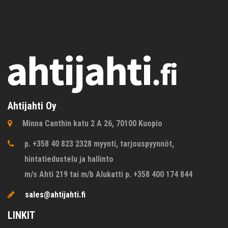
Ahtijahti Oy
Minna Canthin katu 2 A 26, 70100 Kuopio
p. +358 40 823 2328 myynti, tarjouspyynnöt,
hintatiedustelu ja hallinto
m/s Ahti 219 tai m/b Alukatti p. +358 400 174 844
sales@ahtijahti.fi
LINKIT