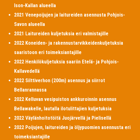
Ison-Kallan alueella
2021 Venepoijujen ja laitureiden asennusta Pohjois-
Savon alueella
2021 Laitureiden kuljetuksia eri valmistajille
2022 Koneiden- ja rakennustarvikkeidenkuljetuksia
saaristoon eri toimeksiantajille
2022 Henkilökuljetuksia saariin Etelä- ja Pohjois-
Kallavedellä
2022 Silttiverhon (200m) asennus ja siirrot
Bellanrannassa
2022 Kelluvan vesipuiston ankkuroinnin asennus
Bellawakelle, lautalla ilotulittajien kuljetuksia
2022 Väylänhoitotöitä Juojärvellä ja Pielisellä
2022 Poijujen, laitureiden ja öljypuomien asennusta eri
toimeksiantajille