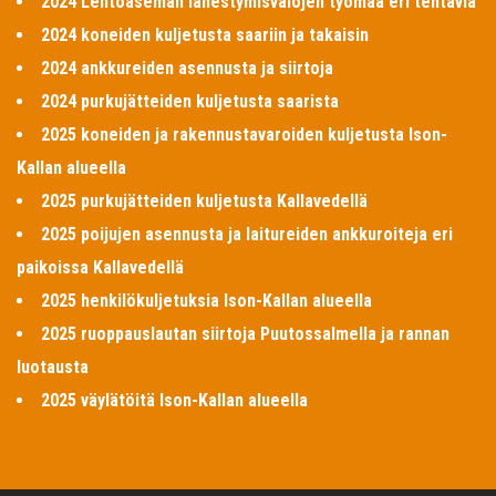
2024 Lentoaseman lähestymisvalojen työmaa eri tehtäviä
2024 koneiden kuljetusta saariin ja takaisin
2024 ankkureiden asennusta ja siirtoja
2024 purkujätteiden kuljetusta saarista
2025 koneiden ja rakennustavaroiden kuljetusta Ison-
Kallan alueella
2025 purkujätteiden kuljetusta Kallavedellä
2025 poijujen asennusta ja laitureiden ankkuroiteja eri
paikoissa Kallavedellä
2025 henkilökuljetuksia Ison-Kallan alueella
2025 ruoppauslautan siirtoja Puutossalmella ja rannan
luotausta
2025 väylätöitä Ison-Kallan alueella