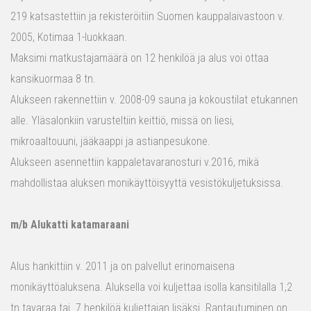
219 katsastettiin ja rekisteröitiin Suomen kauppalaivastoon v.
2005, Kotimaa 1-luokkaan.
Maksimi matkustajamäärä on 12 henkilöä ja alus voi ottaa
kansikuormaa 8 tn.
Alukseen rakennettiin v. 2008-09 sauna ja kokoustilat etukannen
alle. Yläsalonkiin varusteltiin keittiö, missä on liesi,
mikroaaltouuni, jääkaappi ja astianpesukone.
Alukseen asennettiin kappaletavaranosturi v.2016, mikä
mahdollistaa aluksen monikäyttöisyyttä vesistökuljetuksissa.
m/b Alukatti katamaraani
Alus hankittiin v. 2011 ja on palvellut erinomaisena
monikäyttöaluksena. Aluksella voi kuljettaa isolla kansitilalla 1,2
tn tavaraa tai 7 henkilöä kuljettajan lisäksi. Rantautuminen on