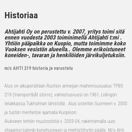
Historiaa
Ahtijahti Oy on perustettu v. 2007, yritys toimi sitä
ennen vuodesta 2003 toiminimellä Ahtijahti t:mi .
Yhtiön pääpaikka on Kuopio, mutta toimimme koko
Vuoksen vesistön alueella.. Olemme erikoistuneet
koneiden-, tavaran ja henkilöiden järvikuljetuksiin.
m/s AHTI 219 historia ja varustelu
Alus on alkuperältään Ruotsin armeijan maihinnousualus TPBS
219 (transportbåt större), valmistusvuosi on 1961, Lidingön
telakkassa Tukholman lähistöllä . Alus ostettiin Suomeen v. 2000
ja tuotiin meriteitse ajamalla Kuopioon.
Alukseen tehtiin muutostöitä v. 2003-04, rakentamalla uusi
ohjaamo/salonki konehuoneen ja miehistöhytin päälle. M/s Ahti