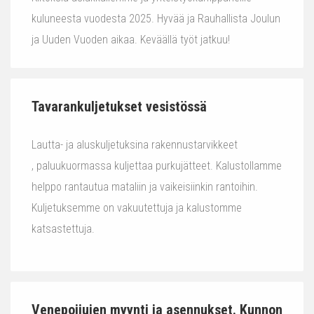
kuluneesta vuodesta 2025. Hyvää ja Rauhallista Joulun
ja Uuden Vuoden aikaa. Keväällä työt jatkuu!
Tavarankuljetukset vesistössä
Lautta- ja aluskuljetuksina rakennustarvikkeet
, paluukuormassa kuljettaa purkujätteet. Kalustollamme
helppo rantautua mataliin ja vaikeisiinkin rantoihin.
Kuljetuksemme on vakuutettuja ja kalustomme
katsastettuja.
Venepoijujen myynti ja asennukset. Kunnon