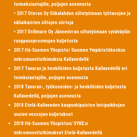
toimeksiantajille, poijujen asennusta
• 2017 Oteran Oy Siikalahden siltatyömaan työtasojen ja
väliaikaisten siltojen siirtoja
• 2017 Drillmare Oy Jännevirran siltatyömaan syväväylän
ruoppausproomujen kuljetusta
2017 Itä-Suomen Yliopisto/ Suomen Ympäristökeskus
mikromuovitutkimuksia Kallavedellä
2017 Tavaran ja henkilöiden kuljetusta Kallavedellä eri
toimksiantajille, poijujen asennusta
2018 Tavaran-, työkoneiden- ja henkilöiden kuljetusta
Kallavedellä, poijujen asennusta
2018 Etelä-Kallaveden kaupunkipuiston leiripaikkojen
uusien vessojen kuljetukset
2018 Itä-Suomen Yliopiston/ SYKE:n
mikromuovitutkimukset Etelä-Kallavedellä