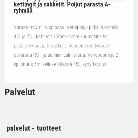
kettingit ja sakkelit. Poijut parasta A-
ryhmää
Varastomyynti Kuopiossa. Venepoijut pitkällä varrella
45L ja 75L, kettingit 13mm-16mm kuumasinkityt
pitkälenkkiset ja D-sakkelit. Veneen kiinnitykseen
pollareita RST ja alumiini valmisteita. Venepuomeja 2
kpl pituus 5m, kelluke päässä 45L, kysy tarjous!
Palvelut
palvelut - tuotteet