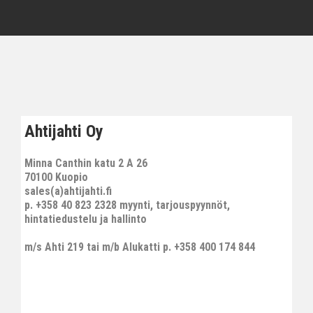
Ahtijahti Oy
Minna Canthin katu 2 A 26
70100 Kuopio
sales(a)ahtijahti.fi
p. +358 40 823 2328 myynti, tarjouspyynnöt,
hintatiedustelu ja hallinto
m/s Ahti 219 tai m/b Alukatti p. +358 400 174 844