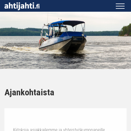
Ajankohtaista
Kiitoksia asiakkailemme ja yhteistyökumppaneille