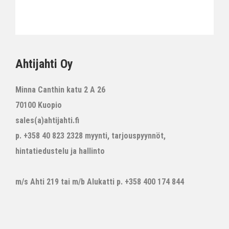
Ahtijahti Oy
Minna Canthin katu 2 A 26
70100 Kuopio
sales(a)ahtijahti.fi
p. +358 40 823 2328 myynti, tarjouspyynnöt,
hintatiedustelu ja hallinto
m/s Ahti 219 tai m/b Alukatti p. +358 400 174 844