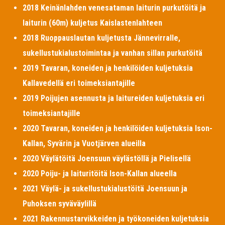
2018 Keinänlahden venesataman laiturin purkutöitä ja
laiturin (60m) kuljetus Kaislastenlahteen
2018 Ruoppauslautan kuljetusta Jännevirralle,
sukellustukialustoimintaa ja vanhan sillan purkutöitä
2019 Tavaran, koneiden ja henkilöiden kuljetuksia
Kallavedellä eri toimeksiantajille
2019 Poijujen asennusta ja laitureiden kuljetuksia eri
toimeksiantajille
2020 Tavaran, koneiden ja henkilöiden kuljetuksia Ison-
Kallan, Syvärin ja Vuotjärven alueilla
2020 Väylätöitä Joensuun väylästöllä ja Pielisellä
2020 Poiju- ja laituritöitä Ison-Kallan alueella
2021 Väylä- ja sukellustukialustöitä Joensuun ja
Puhoksen syväväylillä
2021 Rakennustarvikkeiden ja työkoneiden kuljetuksia