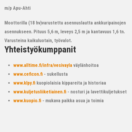
m/p Apu-Ahti
Moottorilla (18 hv)varustettu asennuslautta ankkuripainojen
asennukseen. Pituus 5,6 m, leveys 2,5 m ja kantavuus 1,6 tn.
Varusteina kaikuluotain, työvalot.
Yhteistyökumppanit
www.alltime.fi/infra/vesivayla
väylänhoitoa
www.ceficon.fi
- sukellusta
www.klpy.fi
kuopiolaisia kippareita ja historiaa
www.kuljetusliiketiainen.fi
- nosturi ja lavettikuljetukset
www.kuopio.fi
- mukava paikka asua ja toimia