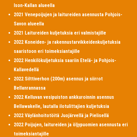
Ison-Kallan alueella
2021 Venepoijujen ja laitureiden asennusta Pohjois-
Savon alueella
2021 Laitureiden kuljetuksia eri valmistajille
2022 Koneiden- ja rakennustarvikkeidenkuljetuksia
saaristoon eri toimeksiantajille
2022 Henkilökuljetuksia saariin Etelä- ja Pohjois-
Kallavedellä
2022 Silttiverhon (200m) asennus ja siirrot
Bellanrannassa
2022 Kelluvan vesipuiston ankkuroinnin asennus
Bellawakelle, lautalla ilotulittajien kuljetuksia
2022 Väylänhoitotöitä Juojärvellä ja Pielisellä
2022 Poijujen, laitureiden ja öljypuomien asennusta eri
toimeksiantajille