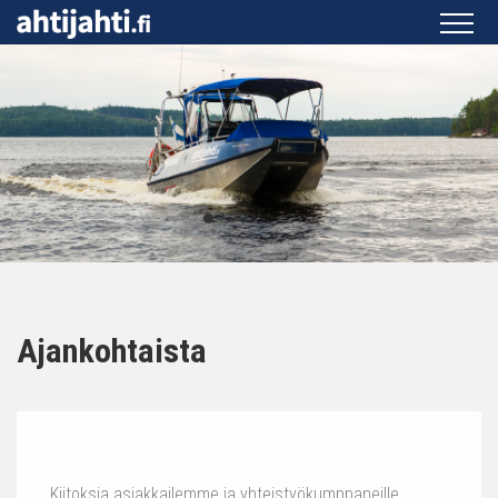
Ajankohtaista
Kiitoksia asiakkailemme ja yhteistyökumppaneille