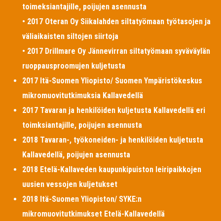
toimeksiantajille, poijujen asennusta
• 2017 Oteran Oy Siikalahden siltatyömaan työtasojen ja
väliaikaisten siltojen siirtoja
• 2017 Drillmare Oy Jännevirran siltatyömaan syväväylän
ruoppausproomujen kuljetusta
2017 Itä-Suomen Yliopisto/ Suomen Ympäristökeskus
mikromuovitutkimuksia Kallavedellä
2017 Tavaran ja henkilöiden kuljetusta Kallavedellä eri
toimksiantajille, poijujen asennusta
2018 Tavaran-, työkoneiden- ja henkilöiden kuljetusta
Kallavedellä, poijujen asennusta
2018 Etelä-Kallaveden kaupunkipuiston leiripaikkojen
uusien vessojen kuljetukset
2018 Itä-Suomen Yliopiston/ SYKE:n
mikromuovitutkimukset Etelä-Kallavedellä