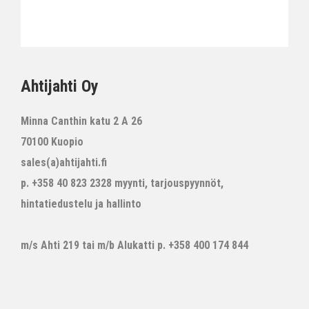
Ahtijahti Oy
Minna Canthin katu 2 A 26
70100 Kuopio
sales(a)ahtijahti.fi
p. +358 40 823 2328 myynti, tarjouspyynnöt,
hintatiedustelu ja hallinto
m/s Ahti 219 tai m/b Alukatti p. +358 400 174 844