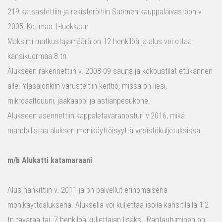
219 katsastettiin ja rekisteröitiin Suomen kauppalaivastoon v.
2005, Kotimaa 1-luokkaan.
Maksimi matkustajamäärä on 12 henkilöä ja alus voi ottaa
kansikuormaa 8 tn.
Alukseen rakennettiin v. 2008-09 sauna ja kokoustilat etukannen
alle. Yläsalonkiin varusteltiin keittiö, missä on liesi,
mikroaaltouuni, jääkaappi ja astianpesukone.
Alukseen asennettiin kappaletavaranosturi v.2016, mikä
mahdollistaa aluksen monikäyttöisyyttä vesistökuljetuksissa.
m/b Alukatti katamaraani
Alus hankittiin v. 2011 ja on palvellut erinomaisena
monikäyttöaluksena. Aluksella voi kuljettaa isolla kansitilalla 1,2
tn tavaraa tai 7 henkilöä kuljettajan lisäksi. Rantautuminen on