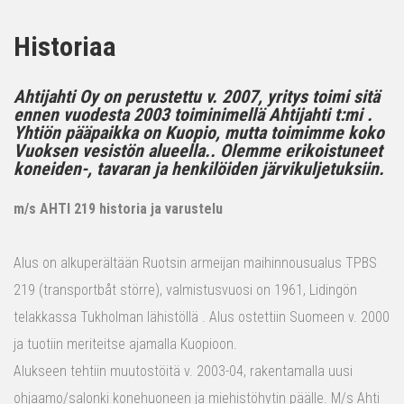
Historiaa
Ahtijahti Oy on perustettu v. 2007, yritys toimi sitä
ennen vuodesta 2003 toiminimellä Ahtijahti t:mi .
Yhtiön pääpaikka on Kuopio, mutta toimimme koko
Vuoksen vesistön alueella.. Olemme erikoistuneet
koneiden-, tavaran ja henkilöiden järvikuljetuksiin.
m/s AHTI 219 historia ja varustelu
Alus on alkuperältään Ruotsin armeijan maihinnousualus TPBS
219 (transportbåt större), valmistusvuosi on 1961, Lidingön
telakkassa Tukholman lähistöllä . Alus ostettiin Suomeen v. 2000
ja tuotiin meriteitse ajamalla Kuopioon.
Alukseen tehtiin muutostöitä v. 2003-04, rakentamalla uusi
ohjaamo/salonki konehuoneen ja miehistöhytin päälle. M/s Ahti