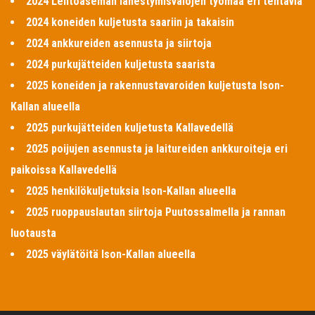
2024 Lentoaseman lähestymisvalojen työmaa eri tehtäviä
2024 koneiden kuljetusta saariin ja takaisin
2024 ankkureiden asennusta ja siirtoja
2024 purkujätteiden kuljetusta saarista
2025 koneiden ja rakennustavaroiden kuljetusta Ison-
Kallan alueella
2025 purkujätteiden kuljetusta Kallavedellä
2025 poijujen asennusta ja laitureiden ankkuroiteja eri
paikoissa Kallavedellä
2025 henkilökuljetuksia Ison-Kallan alueella
2025 ruoppauslautan siirtoja Puutossalmella ja rannan
luotausta
2025 väylätöitä Ison-Kallan alueella