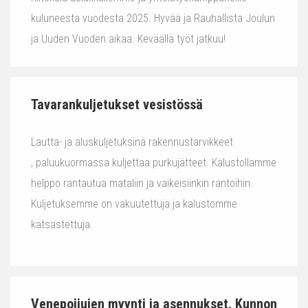
kuluneesta vuodesta 2025. Hyvää ja Rauhallista Joulun
ja Uuden Vuoden aikaa. Keväällä työt jatkuu!
Tavarankuljetukset vesistössä
Lautta- ja aluskuljetuksina rakennustarvikkeet
, paluukuormassa kuljettaa purkujätteet. Kalustollamme
helppo rantautua mataliin ja vaikeisiinkin rantoihin.
Kuljetuksemme on vakuutettuja ja kalustomme
katsastettuja.
Venepoijujen myynti ja asennukset. Kunnon