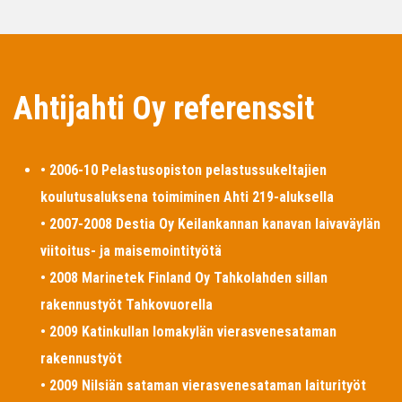
Ahtijahti Oy referenssit
• 2006-10 Pelastusopiston pelastussukeltajien
koulutusaluksena toimiminen Ahti 219-aluksella
• 2007-2008 Destia Oy Keilankannan kanavan laivaväylän
viitoitus- ja maisemointityötä
• 2008 Marinetek Finland Oy Tahkolahden sillan
rakennustyöt Tahkovuorella
• 2009 Katinkullan lomakylän vierasvenesataman
rakennustyöt
• 2009 Nilsiän sataman vierasvenesataman laiturityöt