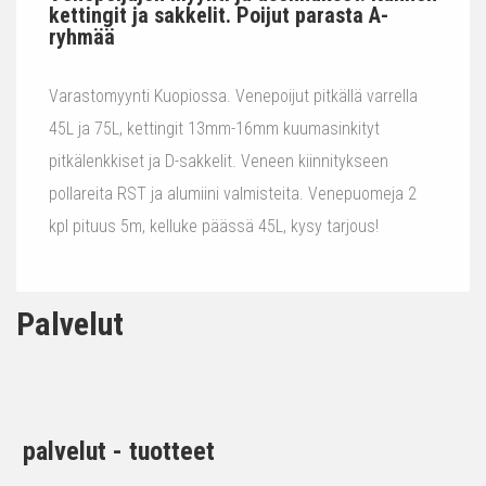
kettingit ja sakkelit. Poijut parasta A-
ryhmää
Varastomyynti Kuopiossa. Venepoijut pitkällä varrella
45L ja 75L, kettingit 13mm-16mm kuumasinkityt
pitkälenkkiset ja D-sakkelit. Veneen kiinnitykseen
pollareita RST ja alumiini valmisteita. Venepuomeja 2
kpl pituus 5m, kelluke päässä 45L, kysy tarjous!
Palvelut
palvelut - tuotteet