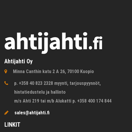
Ahtijahti Oy
Minna Canthin katu 2 A 26, 70100 Kuopio
p. +358 40 823 2328 myynti, tarjouspyynnöt,
hintatiedustelu ja hallinto
m/s Ahti 219 tai m/b Alukatti p. +358 400 174 844
sales@ahtijahti.fi
LINKIT