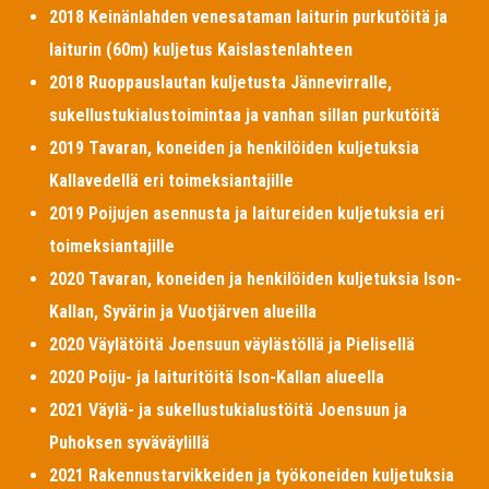
2018 Keinänlahden venesataman laiturin purkutöitä ja
laiturin (60m) kuljetus Kaislastenlahteen
2018 Ruoppauslautan kuljetusta Jännevirralle,
sukellustukialustoimintaa ja vanhan sillan purkutöitä
2019 Tavaran, koneiden ja henkilöiden kuljetuksia
Kallavedellä eri toimeksiantajille
2019 Poijujen asennusta ja laitureiden kuljetuksia eri
toimeksiantajille
2020 Tavaran, koneiden ja henkilöiden kuljetuksia Ison-
Kallan, Syvärin ja Vuotjärven alueilla
2020 Väylätöitä Joensuun väylästöllä ja Pielisellä
2020 Poiju- ja laituritöitä Ison-Kallan alueella
2021 Väylä- ja sukellustukialustöitä Joensuun ja
Puhoksen syväväylillä
2021 Rakennustarvikkeiden ja työkoneiden kuljetuksia