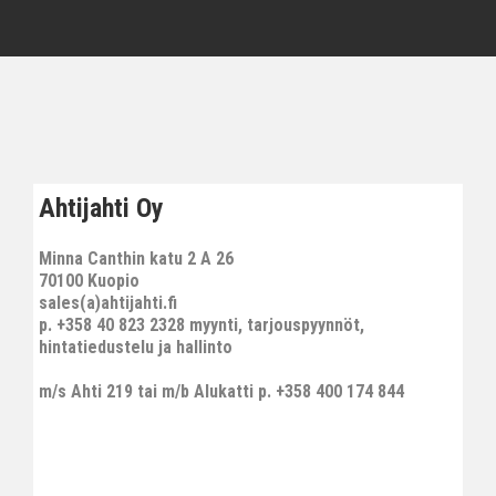
Ahtijahti Oy
Minna Canthin katu 2 A 26
70100 Kuopio
sales(a)ahtijahti.fi
p. +358 40 823 2328 myynti, tarjouspyynnöt,
hintatiedustelu ja hallinto
m/s Ahti 219 tai m/b Alukatti p. +358 400 174 844