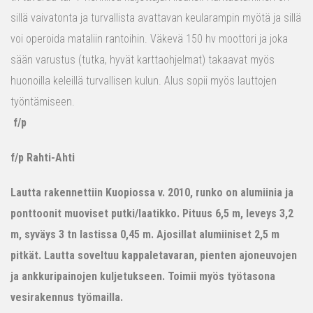
sillä vaivatonta ja turvallista avattavan keularampin myötä ja sillä
voi operoida mataliin rantoihin. Väkevä 150 hv moottori ja joka
sään varustus (tutka, hyvät karttaohjelmat) takaavat myös
huonoilla keleillä turvallisen kulun. Alus sopii myös lauttojen
työntämiseen.
f/p
f/p Rahti-Ahti
Lautta rakennettiin Kuopiossa v. 2010, runko on alumiinia ja
ponttoonit muoviset putki/laatikko. Pituus 6,5 m, leveys 3,2
m, syväys 3 tn lastissa 0,45 m. Ajosillat alumiiniset 2,5 m
pitkät. Lautta soveltuu kappaletavaran, pienten ajoneuvojen
ja ankkuripainojen kuljetukseen. Toimii myös työtasona
vesirakennus työmailla.