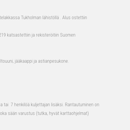
elakkassa Tukholman lähistöllä . Alus ostettiin
19 katsastettiin ja rekisteröitiin Suomen
aaltouuni, jääkaappi ja astianpesukone.
raa tai 7 henkilöä kuljettajan lisäksi. Rantautuminen on
 joka sään varustus (tutka, hyvät karttaohjelmat)