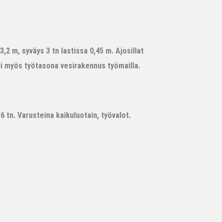
,2 m, syväys 3 tn lastissa 0,45 m. Ajosillat
ii myös työtasona vesirakennus työmailla.
 tn. Varusteina kaikuluotain, työvalot.