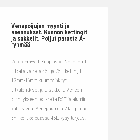
Venepoijujen myynti ja
asennukset. Kunnon kettingit
ja sakkelit. Poijut parasta A-
ryhmää
Varastomyynti Kuopiossa. Venepoijut
pitkällä varrella 45L ja 75L, kettingit
13mm-16mm kuumasinkityt
pitkälenkkiset ja D-sakkelit. Veneen
kiinnitykseen pollareita RST ja alumiini
valmisteita. Venepuomeja 2 kpl pituus
5m, kelluke päässä 45L, kysy tarjous!