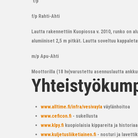
f/p
f/p Rahti-Ahti
Lautta rakennettiin Kuopiossa v. 2010, runko on alum
alumiiniset 2,5 m pitkät. Lautta soveltuu kappalet
m/p Apu-Ahti
Moottorilla (18 hv)varustettu asennuslautta ankkur
Yhteistyökum
www.alltime.fi/infra/vesivayla
väylänhoitoa
www.ceficon.fi
- sukellusta
www.klpy.fi
kuopiolaisia kippareita ja historiaa
www.kuljetusliiketiainen.fi
- nosturi ja lavetti