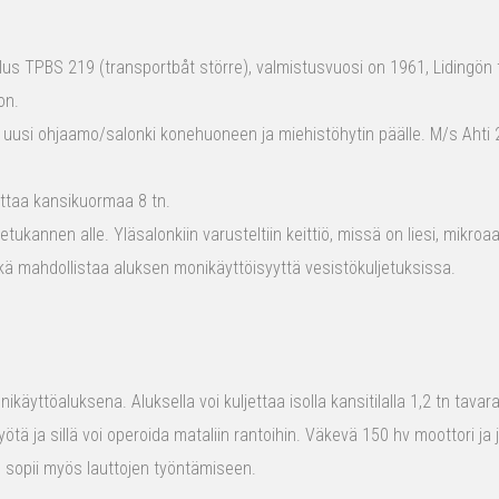
s TPBS 219 (transportbåt större), valmistusvuosi on 1961, Lidingön t
on.
 uusi ohjaamo/salonki konehuoneen ja miehistöhytin päälle. M/s Ahti 2
ttaa kansikuormaa 8 tn.
tukannen alle. Yläsalonkiin varusteltiin keittiö, missä on liesi, mikro
kä mahdollistaa aluksen monikäyttöisyyttä vesistökuljetuksissa.
ikäyttöaluksena. Aluksella voi kuljettaa isolla kansitilalla 1,2 tn tava
yötä ja sillä voi operoida mataliin rantoihin. Väkevä 150 hv moottori ja
us sopii myös lauttojen työntämiseen.