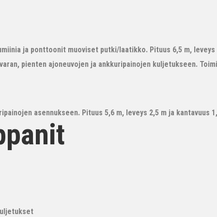
iinia ja ponttoonit muoviset putki/laatikko. Pituus 6,5 m, leveys 3
avaran, pienten ajoneuvojen ja ankkuripainojen kuljetukseen. Toim
ipainojen asennukseen. Pituus 5,6 m, leveys 2,5 m ja kantavuus 1,6
ppanit
kuljetukset