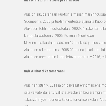
m/s AHTI 219 historia ja varustelu
Alus on alkuperältään Ruotsin armeijan maihinnousualu
Suomeen v. 2000 ja tuotiin meriteitse ajamalla Kuopio
Alukseen tehtiin muutostöitä v. 2003-04, rakentamalla
kauppalaivastoon v. 2005, Kotimaa 1-luokkaan.
Maksimi matkustajamäärä on 12 henkilöä ja alus voi o
Alukseen rakennettiin v. 2008-09 sauna ja kokoustilat e
Alukseen asennettiin kappaletavaranosturi v.2016, mi
m/b Alukatti katamaraani
Alus hankittiin v. 2011 ja on palvellut erinomaisena mon
sillä vaivatonta ja turvallista avattavan keularampin m
takaavat myös huonoilla keleillä turvallisen kulun. Al