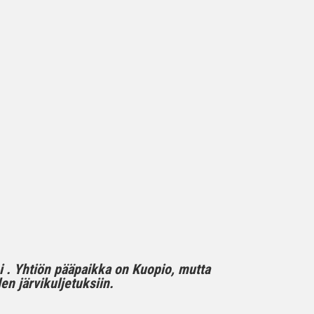
mi . Yhtiön pääpaikka on Kuopio, mutta
n järvikuljetuksiin.