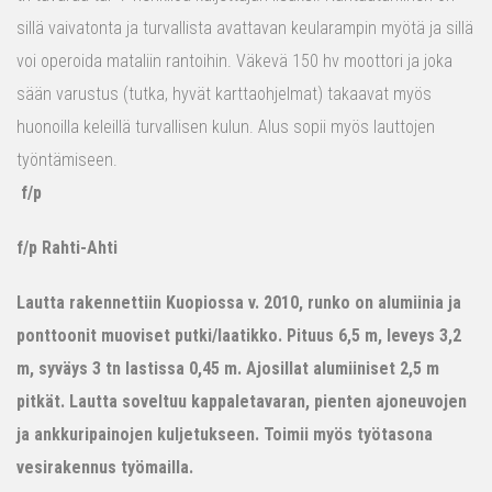
sillä vaivatonta ja turvallista avattavan keularampin myötä ja sillä
voi operoida mataliin rantoihin. Väkevä 150 hv moottori ja joka
sään varustus (tutka, hyvät karttaohjelmat) takaavat myös
huonoilla keleillä turvallisen kulun. Alus sopii myös lauttojen
työntämiseen.
f/p
f/p Rahti-Ahti
Lautta rakennettiin Kuopiossa v. 2010, runko on alumiinia ja
ponttoonit muoviset putki/laatikko. Pituus 6,5 m, leveys 3,2
m, syväys 3 tn lastissa 0,45 m. Ajosillat alumiiniset 2,5 m
pitkät. Lautta soveltuu kappaletavaran, pienten ajoneuvojen
ja ankkuripainojen kuljetukseen. Toimii myös työtasona
vesirakennus työmailla.