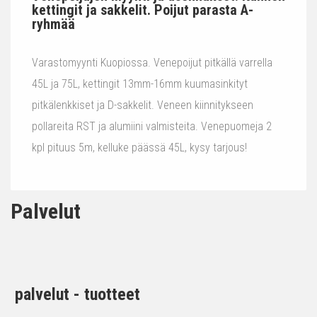
kettingit ja sakkelit. Poijut parasta A-
ryhmää
Varastomyynti Kuopiossa. Venepoijut pitkällä varrella
45L ja 75L, kettingit 13mm-16mm kuumasinkityt
pitkälenkkiset ja D-sakkelit. Veneen kiinnitykseen
pollareita RST ja alumiini valmisteita. Venepuomeja 2
kpl pituus 5m, kelluke päässä 45L, kysy tarjous!
Palvelut
palvelut - tuotteet