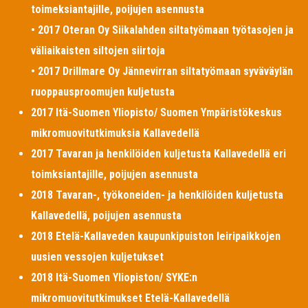
toimeksiantajille, poijujen asennusta
• 2017 Oteran Oy Siikalahden siltatyömaan työtasojen ja
väliaikaisten siltojen siirtoja
• 2017 Drillmare Oy Jännevirran siltatyömaan syväväylän
ruoppausproomujen kuljetusta
2017 Itä-Suomen Yliopisto/ Suomen Ympäristökeskus
mikromuovitutkimuksia Kallavedellä
2017 Tavaran ja henkilöiden kuljetusta Kallavedellä eri
toimksiantajille, poijujen asennusta
2018 Tavaran-, työkoneiden- ja henkilöiden kuljetusta
Kallavedellä, poijujen asennusta
2018 Etelä-Kallaveden kaupunkipuiston leiripaikkojen
uusien vessojen kuljetukset
2018 Itä-Suomen Yliopiston/ SYKE:n
mikromuovitutkimukset Etelä-Kallavedellä