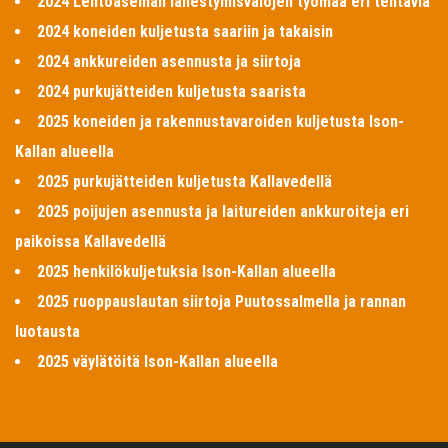
2024 Lentoaseman lähestymisvalojen työmaa eri tehtäviä
2024 koneiden kuljetusta saariin ja takaisin
2024 ankkureiden asennusta ja siirtoja
2024 purkujätteiden kuljetusta saarista
2025 koneiden ja rakennustavaroiden kuljetusta Ison-
Kallan alueella
2025 purkujätteiden kuljetusta Kallavedellä
2025 poijujen asennusta ja laitureiden ankkuroiteja eri
paikoissa Kallavedellä
2025 henkilökuljetuksia Ison-Kallan alueella
2025 ruoppauslautan siirtoja Puutossalmella ja rannan
luotausta
2025 väylätöitä Ison-Kallan alueella