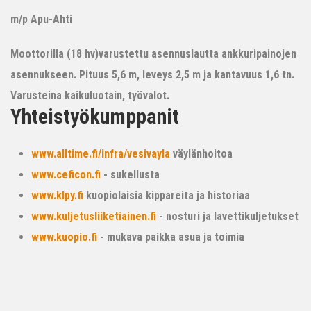
m/p Apu-Ahti
Moottorilla (18 hv)varustettu asennuslautta ankkuripainojen
asennukseen. Pituus 5,6 m, leveys 2,5 m ja kantavuus 1,6 tn.
Varusteina kaikuluotain, työvalot.
Yhteistyökumppanit
www.alltime.fi/infra/vesivayla
väylänhoitoa
www.ceficon.fi
- sukellusta
www.klpy.fi
kuopiolaisia kippareita ja historiaa
www.kuljetusliiketiainen.fi
- nosturi ja lavettikuljetukset
www.kuopio.fi
- mukava paikka asua ja toimia