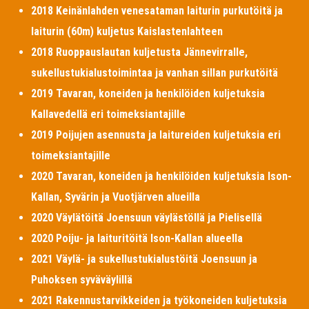
2018 Keinänlahden venesataman laiturin purkutöitä ja
laiturin (60m) kuljetus Kaislastenlahteen
2018 Ruoppauslautan kuljetusta Jännevirralle,
sukellustukialustoimintaa ja vanhan sillan purkutöitä
2019 Tavaran, koneiden ja henkilöiden kuljetuksia
Kallavedellä eri toimeksiantajille
2019 Poijujen asennusta ja laitureiden kuljetuksia eri
toimeksiantajille
2020 Tavaran, koneiden ja henkilöiden kuljetuksia Ison-
Kallan, Syvärin ja Vuotjärven alueilla
2020 Väylätöitä Joensuun väylästöllä ja Pielisellä
2020 Poiju- ja laituritöitä Ison-Kallan alueella
2021 Väylä- ja sukellustukialustöitä Joensuun ja
Puhoksen syväväylillä
2021 Rakennustarvikkeiden ja työkoneiden kuljetuksia