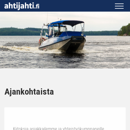
Ajankohtaista
Kiitoksia asiakkailemme ja yhteistyökumppaneille