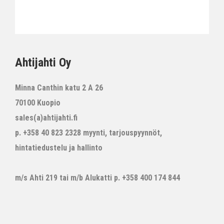
Ahtijahti Oy
Minna Canthin katu 2 A 26
70100 Kuopio
sales(a)ahtijahti.fi
p. +358 40 823 2328 myynti, tarjouspyynnöt,
hintatiedustelu ja hallinto
m/s Ahti 219 tai m/b Alukatti p. +358 400 174 844