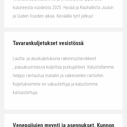
kuluneesta vuodesta 2025. Hyvää ja Rauhallista Joulun
ja Uuden Vuoden aikaa. Keväällä työt jatkuu!
Tavarankuljetukset vesistössä
Lautta- ja aluskuljetuksina rakennustarvikkeet
, paluukuormassa kuljettaa purkujätteet. Kalustollamme
helppo rantautua mataliin ja vaikeisiinkin rantoihin.
Kuljetuksemme on vakuutettuja ja kalustomme
katsastettuja.
Venepoijujen myynti ja asennukset. Kunnon