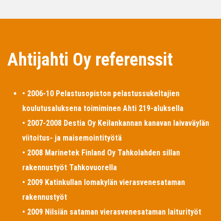
Ahtijahti Oy referenssit
• 2006-10 Pelastusopiston pelastussukeltajien
koulutusaluksena toimiminen Ahti 219-aluksella
• 2007-2008 Destia Oy Keilankannan kanavan laivaväylän
viitoitus- ja maisemointityötä
• 2008 Marinetek Finland Oy Tahkolahden sillan
rakennustyöt Tahkovuorella
• 2009 Katinkullan lomakylän vierasvenesataman
rakennustyöt
• 2009 Nilsiän sataman vierasvenesataman laiturityöt