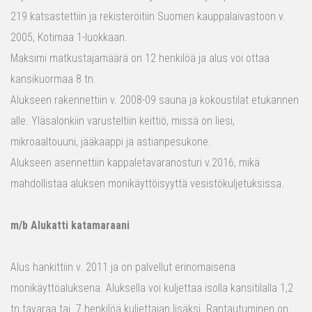
219 katsastettiin ja rekisteröitiin Suomen kauppalaivastoon v.
2005, Kotimaa 1-luokkaan.
Maksimi matkustajamäärä on 12 henkilöä ja alus voi ottaa
kansikuormaa 8 tn.
Alukseen rakennettiin v. 2008-09 sauna ja kokoustilat etukannen
alle. Yläsalonkiin varusteltiin keittiö, missä on liesi,
mikroaaltouuni, jääkaappi ja astianpesukone.
Alukseen asennettiin kappaletavaranosturi v.2016, mikä
mahdollistaa aluksen monikäyttöisyyttä vesistökuljetuksissa.
m/b Alukatti katamaraani
Alus hankittiin v. 2011 ja on palvellut erinomaisena
monikäyttöaluksena. Aluksella voi kuljettaa isolla kansitilalla 1,2
tn tavaraa tai 7 henkilöä kuljettajan lisäksi. Rantautuminen on