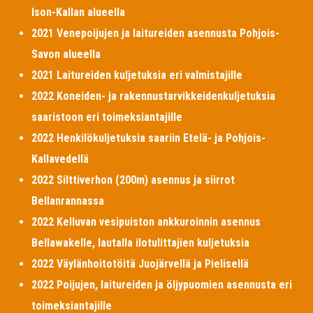
Ison-Kallan alueella
2021 Venepoijujen ja laitureiden asennusta Pohjois-
Savon alueella
2021 Laitureiden kuljetuksia eri valmistajille
2022 Koneiden- ja rakennustarvikkeidenkuljetuksia
saaristoon eri toimeksiantajille
2022 Henkilökuljetuksia saariin Etelä- ja Pohjois-
Kallavedellä
2022 Silttiverhon (200m) asennus ja siirrot
Bellanrannassa
2022 Kelluvan vesipuiston ankkuroinnin asennus
Bellawakelle, lautalla ilotulittajien kuljetuksia
2022 Väylänhoitotöitä Juojärvellä ja Pielisellä
2022 Poijujen, laitureiden ja öljypuomien asennusta eri
toimeksiantajille