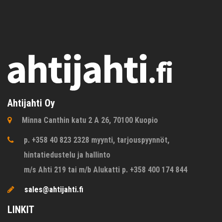
Ahtijahti Oy
Minna Canthin katu 2 A 26, 70100 Kuopio
p. +358 40 823 2328 myynti, tarjouspyynnöt,
hintatiedustelu ja hallinto
m/s Ahti 219 tai m/b Alukatti p. +358 400 174 844
sales@ahtijahti.fi
LINKIT