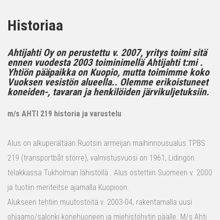
Historiaa
Ahtijahti Oy on perustettu v. 2007, yritys toimi sitä
ennen vuodesta 2003 toiminimellä Ahtijahti t:mi .
Yhtiön pääpaikka on Kuopio, mutta toimimme koko
Vuoksen vesistön alueella.. Olemme erikoistuneet
koneiden-, tavaran ja henkilöiden järvikuljetuksiin.
m/s AHTI 219 historia ja varustelu
Alus on alkuperältään Ruotsin armeijan maihinnousualus TPBS
219 (transportbåt större), valmistusvuosi on 1961, Lidingön
telakkassa Tukholman lähistöllä . Alus ostettiin Suomeen v. 2000
ja tuotiin meriteitse ajamalla Kuopioon.
Alukseen tehtiin muutostöitä v. 2003-04, rakentamalla uusi
ohjaamo/salonki konehuoneen ja miehistöhytin päälle. M/s Ahti