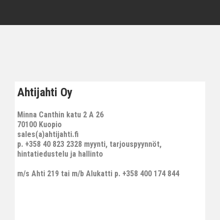
Ahtijahti Oy
Minna Canthin katu 2 A 26
70100 Kuopio
sales(a)ahtijahti.fi
p. +358 40 823 2328 myynti, tarjouspyynnöt,
hintatiedustelu ja hallinto
m/s Ahti 219 tai m/b Alukatti p. +358 400 174 844