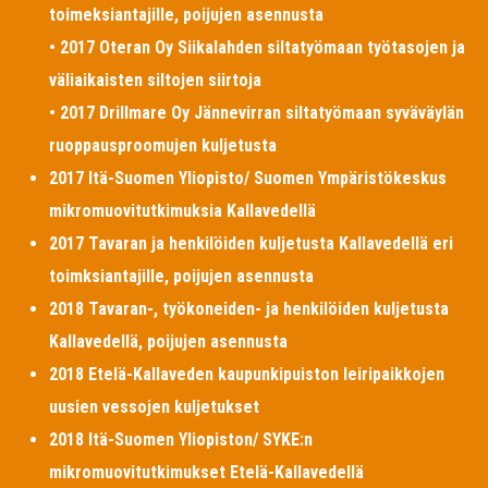
toimeksiantajille, poijujen asennusta
• 2017 Oteran Oy Siikalahden siltatyömaan työtasojen ja
väliaikaisten siltojen siirtoja
• 2017 Drillmare Oy Jännevirran siltatyömaan syväväylän
ruoppausproomujen kuljetusta
2017 Itä-Suomen Yliopisto/ Suomen Ympäristökeskus
mikromuovitutkimuksia Kallavedellä
2017 Tavaran ja henkilöiden kuljetusta Kallavedellä eri
toimksiantajille, poijujen asennusta
2018 Tavaran-, työkoneiden- ja henkilöiden kuljetusta
Kallavedellä, poijujen asennusta
2018 Etelä-Kallaveden kaupunkipuiston leiripaikkojen
uusien vessojen kuljetukset
2018 Itä-Suomen Yliopiston/ SYKE:n
mikromuovitutkimukset Etelä-Kallavedellä