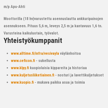
m/p Apu-Ahti
Moottorilla (18 hv)varustettu asennuslautta ankkuripainojen
asennukseen. Pituus 5,6 m, leveys 2,5 m ja kantavuus 1,6 tn.
Varusteina kaikuluotain, työvalot.
Yhteistyökumppanit
www.alltime.fi/infra/vesivayla
väylänhoitoa
www.ceficon.fi
- sukellusta
www.klpy.fi
kuopiolaisia kippareita ja historiaa
www.kuljetusliiketiainen.fi
- nosturi ja lavettikuljetukset
www.kuopio.fi
- mukava paikka asua ja toimia