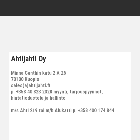
Ahtijahti Oy
Minna Canthin katu 2 A 26
70100 Kuopio
sales(a)ahtijahti.fi
p. +358 40 823 2328 myynti, tarjouspyynnöt,
hintatiedustelu ja hallinto
m/s Ahti 219 tai m/b Alukatti p. +358 400 174 844