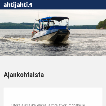
Ajankohtaista
Kiitoksia asiakkailemme ja yhteistyökumppaneille