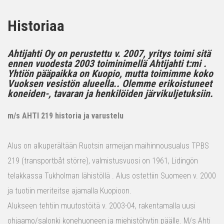
Historiaa
Ahtijahti Oy on perustettu v. 2007, yritys toimi sitä
ennen vuodesta 2003 toiminimellä Ahtijahti t:mi .
Yhtiön pääpaikka on Kuopio, mutta toimimme koko
Vuoksen vesistön alueella.. Olemme erikoistuneet
koneiden-, tavaran ja henkilöiden järvikuljetuksiin.
m/s AHTI 219 historia ja varustelu
Alus on alkuperältään Ruotsin armeijan maihinnousualus TPBS
219 (transportbåt större), valmistusvuosi on 1961, Lidingön
telakkassa Tukholman lähistöllä . Alus ostettiin Suomeen v. 2000
ja tuotiin meriteitse ajamalla Kuopioon.
Alukseen tehtiin muutostöitä v. 2003-04, rakentamalla uusi
ohjaamo/salonki konehuoneen ja miehistöhytin päälle. M/s Ahti