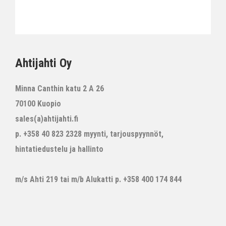
Ahtijahti Oy
Minna Canthin katu 2 A 26
70100 Kuopio
sales(a)ahtijahti.fi
p. +358 40 823 2328 myynti, tarjouspyynnöt,
hintatiedustelu ja hallinto
m/s Ahti 219 tai m/b Alukatti p. +358 400 174 844