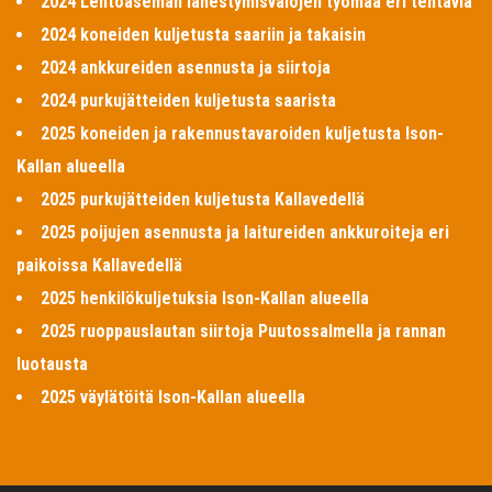
2024 Lentoaseman lähestymisvalojen työmaa eri tehtäviä
2024 koneiden kuljetusta saariin ja takaisin
2024 ankkureiden asennusta ja siirtoja
2024 purkujätteiden kuljetusta saarista
2025 koneiden ja rakennustavaroiden kuljetusta Ison-
Kallan alueella
2025 purkujätteiden kuljetusta Kallavedellä
2025 poijujen asennusta ja laitureiden ankkuroiteja eri
paikoissa Kallavedellä
2025 henkilökuljetuksia Ison-Kallan alueella
2025 ruoppauslautan siirtoja Puutossalmella ja rannan
luotausta
2025 väylätöitä Ison-Kallan alueella