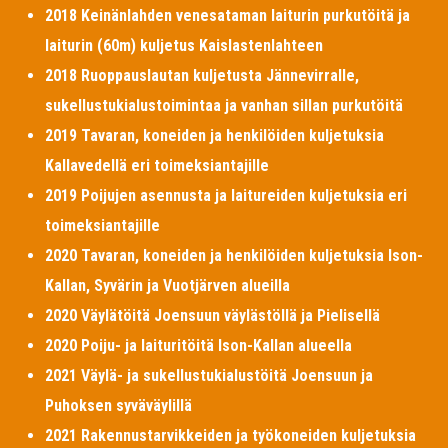
2018 Keinänlahden venesataman laiturin purkutöitä ja
laiturin (60m) kuljetus Kaislastenlahteen
2018 Ruoppauslautan kuljetusta Jännevirralle,
sukellustukialustoimintaa ja vanhan sillan purkutöitä
2019 Tavaran, koneiden ja henkilöiden kuljetuksia
Kallavedellä eri toimeksiantajille
2019 Poijujen asennusta ja laitureiden kuljetuksia eri
toimeksiantajille
2020 Tavaran, koneiden ja henkilöiden kuljetuksia Ison-
Kallan, Syvärin ja Vuotjärven alueilla
2020 Väylätöitä Joensuun väylästöllä ja Pielisellä
2020 Poiju- ja laituritöitä Ison-Kallan alueella
2021 Väylä- ja sukellustukialustöitä Joensuun ja
Puhoksen syväväylillä
2021 Rakennustarvikkeiden ja työkoneiden kuljetuksia