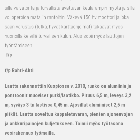
sillä vaivatonta ja turvallista avattavan keularampin myötä ja sillä
voi operoida mataliin rantoihin. Väkevä 150 hv moottori ja joka
sään varustus (tutka, hyvät karttaohjelmat) takaavat myös
huonoilla keleillä turvallisen kulun. Alus sopii myös lauttojen
työntämiseen.
f/p
f/p Rahti-Ahti
Lautta rakennettiin Kuopiossa v. 2010, runko on alumiinia ja
ponttoonit muoviset putki/laatikko. Pituus 6,5 m, leveys 3,2
m, syväys 3 tn lastissa 0,45 m. Ajosillat alumiiniset 2,5 m
pitkät. Lautta soveltuu kappaletavaran, pienten ajoneuvojen
ja ankkuripainojen kuljetukseen. Toimii myös työtasona
vesirakennus työmailla.