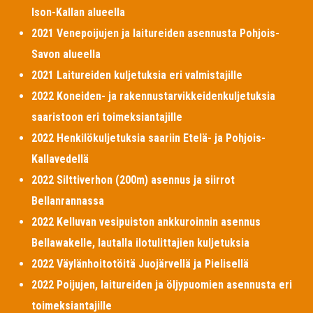
Ison-Kallan alueella
2021 Venepoijujen ja laitureiden asennusta Pohjois-
Savon alueella
2021 Laitureiden kuljetuksia eri valmistajille
2022 Koneiden- ja rakennustarvikkeidenkuljetuksia
saaristoon eri toimeksiantajille
2022 Henkilökuljetuksia saariin Etelä- ja Pohjois-
Kallavedellä
2022 Silttiverhon (200m) asennus ja siirrot
Bellanrannassa
2022 Kelluvan vesipuiston ankkuroinnin asennus
Bellawakelle, lautalla ilotulittajien kuljetuksia
2022 Väylänhoitotöitä Juojärvellä ja Pielisellä
2022 Poijujen, laitureiden ja öljypuomien asennusta eri
toimeksiantajille