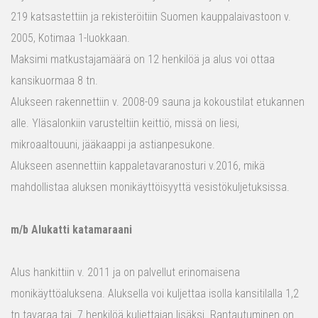
219 katsastettiin ja rekisteröitiin Suomen kauppalaivastoon v.
2005, Kotimaa 1-luokkaan.
Maksimi matkustajamäärä on 12 henkilöä ja alus voi ottaa
kansikuormaa 8 tn.
Alukseen rakennettiin v. 2008-09 sauna ja kokoustilat etukannen
alle. Yläsalonkiin varusteltiin keittiö, missä on liesi,
mikroaaltouuni, jääkaappi ja astianpesukone.
Alukseen asennettiin kappaletavaranosturi v.2016, mikä
mahdollistaa aluksen monikäyttöisyyttä vesistökuljetuksissa.
m/b Alukatti katamaraani
Alus hankittiin v. 2011 ja on palvellut erinomaisena
monikäyttöaluksena. Aluksella voi kuljettaa isolla kansitilalla 1,2
tn tavaraa tai 7 henkilöä kuljettajan lisäksi. Rantautuminen on