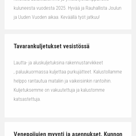
kuluneesta vuodesta 2025. Hyvää ja Rauhallista Joulun
ja Uuden Vuoden aikaa. Keväällä työt jatkuu!
Tavarankuljetukset vesistössä
Lautta- ja aluskuljetuksina rakennustarvikkeet
, paluukuormassa kuljettaa purkujätteet. Kalustollamme
helppo rantautua mataliin ja vaikeisiinkin rantoihin.
Kuljetuksemme on vakuutettuja ja kalustomme
katsastettuja.
Venepoijujen myynti ja asennukset. Kunnon