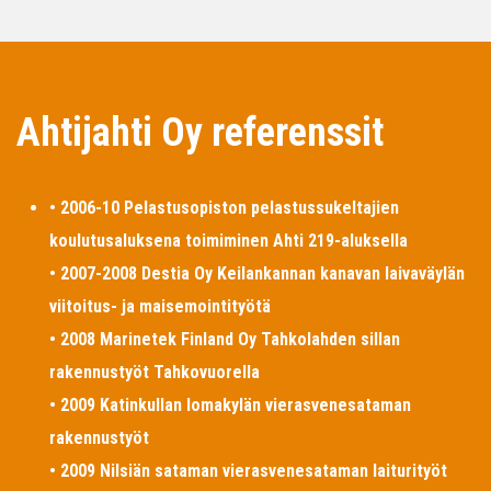
Ahtijahti Oy referenssit
• 2006-10 Pelastusopiston pelastussukeltajien
koulutusaluksena toimiminen Ahti 219-aluksella
• 2007-2008 Destia Oy Keilankannan kanavan laivaväylän
viitoitus- ja maisemointityötä
• 2008 Marinetek Finland Oy Tahkolahden sillan
rakennustyöt Tahkovuorella
• 2009 Katinkullan lomakylän vierasvenesataman
rakennustyöt
• 2009 Nilsiän sataman vierasvenesataman laiturityöt