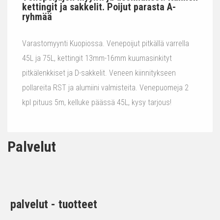
kettingit ja sakkelit. Poijut parasta A-
ryhmää
Varastomyynti Kuopiossa. Venepoijut pitkällä varrella
45L ja 75L, kettingit 13mm-16mm kuumasinkityt
pitkälenkkiset ja D-sakkelit. Veneen kiinnitykseen
pollareita RST ja alumiini valmisteita. Venepuomeja 2
kpl pituus 5m, kelluke päässä 45L, kysy tarjous!
Palvelut
palvelut - tuotteet