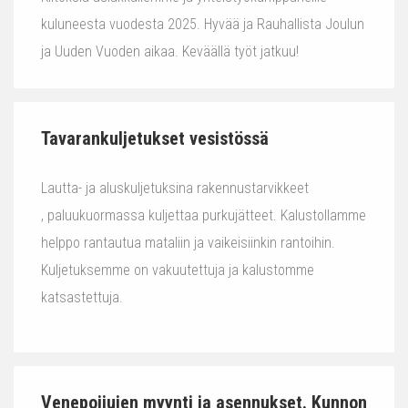
kuluneesta vuodesta 2025. Hyvää ja Rauhallista Joulun
ja Uuden Vuoden aikaa. Keväällä työt jatkuu!
Tavarankuljetukset vesistössä
Lautta- ja aluskuljetuksina rakennustarvikkeet
, paluukuormassa kuljettaa purkujätteet. Kalustollamme
helppo rantautua mataliin ja vaikeisiinkin rantoihin.
Kuljetuksemme on vakuutettuja ja kalustomme
katsastettuja.
Venepoijujen myynti ja asennukset. Kunnon