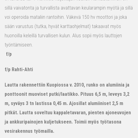
sillä vaivatonta ja turvallista avattavan keularampin myötä ja sillä
voi operoida mataliin rantoihin. Väkevä 150 hv moottori ja joka
sään varustus (tutka, hyvät karttaohjelmat) takaavat myös
huonoilla keleillä turvallisen kulun. Alus sopii myös lauttojen
työntämiseen.
f/p
f/p Rahti-Ahti
Lautta rakennettiin Kuopiossa v. 2010, runko on alumiinia ja
ponttoonit muoviset putki/laatikko. Pituus 6,5 m, leveys 3,2
m, syväys 3 tn lastissa 0,45 m. Ajosillat alumiiniset 2,5 m
pitkät. Lautta soveltuu kappaletavaran, pienten ajoneuvojen
ja ankkuripainojen kuljetukseen. Toimii myös työtasona
vesirakennus työmailla.