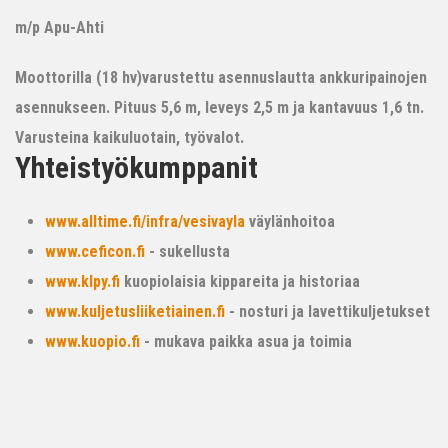
m/p Apu-Ahti
Moottorilla (18 hv)varustettu asennuslautta ankkuripainojen
asennukseen. Pituus 5,6 m, leveys 2,5 m ja kantavuus 1,6 tn.
Varusteina kaikuluotain, työvalot.
Yhteistyökumppanit
www.alltime.fi/infra/vesivayla
väylänhoitoa
www.ceficon.fi
- sukellusta
www.klpy.fi
kuopiolaisia kippareita ja historiaa
www.kuljetusliiketiainen.fi
- nosturi ja lavettikuljetukset
www.kuopio.fi
- mukava paikka asua ja toimia