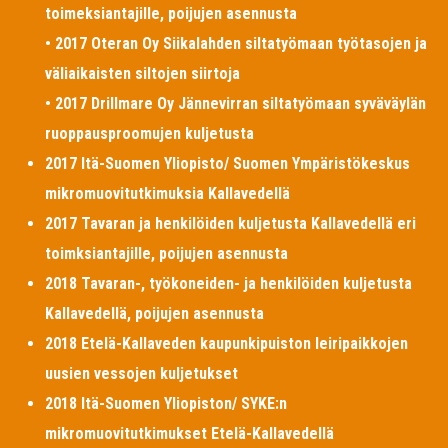
toimeksiantajille, poijujen asennusta
• 2017 Oteran Oy Siikalahden siltatyömaan työtasojen ja
väliaikaisten siltojen siirtoja
• 2017 Drillmare Oy Jännevirran siltatyömaan syväväylän
ruoppausproomujen kuljetusta
2017 Itä-Suomen Yliopisto/ Suomen Ympäristökeskus
mikromuovitutkimuksia Kallavedellä
2017 Tavaran ja henkilöiden kuljetusta Kallavedellä eri
toimksiantajille, poijujen asennusta
2018 Tavaran-, työkoneiden- ja henkilöiden kuljetusta
Kallavedellä, poijujen asennusta
2018 Etelä-Kallaveden kaupunkipuiston leiripaikkojen
uusien vessojen kuljetukset
2018 Itä-Suomen Yliopiston/ SYKE:n
mikromuovitutkimukset Etelä-Kallavedellä