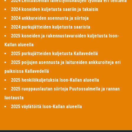
2024 Lentoaseman lähestymisvalojen työmaa eri tehtäviä
2024 koneiden kuljetusta saariin ja takaisin
2024 ankkureiden asennusta ja siirtoja
2024 purkujätteiden kuljetusta saarista
2025 koneiden ja rakennustavaroiden kuljetusta Ison-
Kallan alueella
2025 purkujätteiden kuljetusta Kallavedellä
2025 poijujen asennusta ja laitureiden ankkuroiteja eri
paikoissa Kallavedellä
2025 henkilökuljetuksia Ison-Kallan alueella
2025 ruoppauslautan siirtoja Puutossalmella ja rannan
luotausta
2025 väylätöitä Ison-Kallan alueella