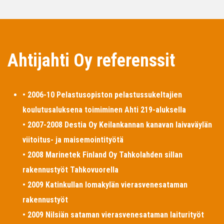
Ahtijahti Oy referenssit
• 2006-10 Pelastusopiston pelastussukeltajien
koulutusaluksena toimiminen Ahti 219-aluksella
• 2007-2008 Destia Oy Keilankannan kanavan laivaväylän
viitoitus- ja maisemointityötä
• 2008 Marinetek Finland Oy Tahkolahden sillan
rakennustyöt Tahkovuorella
• 2009 Katinkullan lomakylän vierasvenesataman
rakennustyöt
• 2009 Nilsiän sataman vierasvenesataman laiturityöt