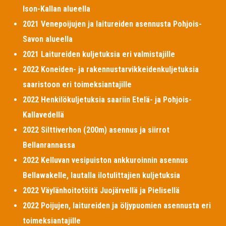
Ison-Kallan alueella
2021 Venepoijujen ja laitureiden asennusta Pohjois-
Savon alueella
2021 Laitureiden kuljetuksia eri valmistajille
2022 Koneiden- ja rakennustarvikkeidenkuljetuksia
saaristoon eri toimeksiantajille
2022 Henkilökuljetuksia saariin Etelä- ja Pohjois-
Kallavedellä
2022 Silttiverhon (200m) asennus ja siirrot
Bellanrannassa
2022 Kelluvan vesipuiston ankkuroinnin asennus
Bellawakelle, lautalla ilotulittajien kuljetuksia
2022 Väylänhoitotöitä Juojärvellä ja Pielisellä
2022 Poijujen, laitureiden ja öljypuomien asennusta eri
toimeksiantajille