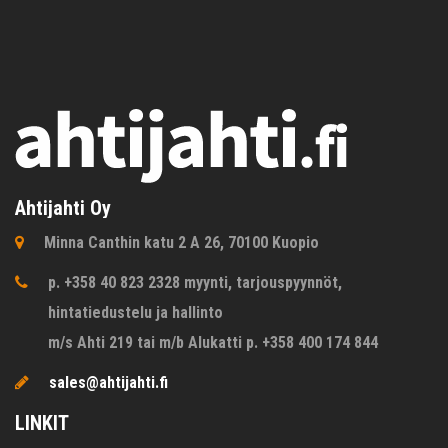
Ahtijahti Oy
Minna Canthin katu 2 A 26, 70100 Kuopio
p. +358 40 823 2328 myynti, tarjouspyynnöt,
hintatiedustelu ja hallinto
m/s Ahti 219 tai m/b Alukatti p. +358 400 174 844
sales@ahtijahti.fi
LINKIT