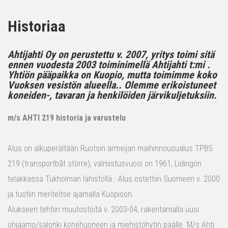
Historiaa
Ahtijahti Oy on perustettu v. 2007, yritys toimi sitä
ennen vuodesta 2003 toiminimellä Ahtijahti t:mi .
Yhtiön pääpaikka on Kuopio, mutta toimimme koko
Vuoksen vesistön alueella.. Olemme erikoistuneet
koneiden-, tavaran ja henkilöiden järvikuljetuksiin.
m/s AHTI 219 historia ja varustelu
Alus on alkuperältään Ruotsin armeijan maihinnousualus TPBS
219 (transportbåt större), valmistusvuosi on 1961, Lidingön
telakkassa Tukholman lähistöllä . Alus ostettiin Suomeen v. 2000
ja tuotiin meriteitse ajamalla Kuopioon.
Alukseen tehtiin muutostöitä v. 2003-04, rakentamalla uusi
ohjaamo/salonki konehuoneen ja miehistöhytin päälle. M/s Ahti