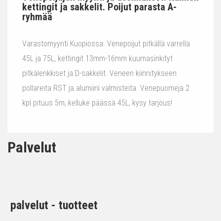
kettingit ja sakkelit. Poijut parasta A-
ryhmää
Varastomyynti Kuopiossa. Venepoijut pitkällä varrella
45L ja 75L, kettingit 13mm-16mm kuumasinkityt
pitkälenkkiset ja D-sakkelit. Veneen kiinnitykseen
pollareita RST ja alumiini valmisteita. Venepuomeja 2
kpl pituus 5m, kelluke päässä 45L, kysy tarjous!
Palvelut
palvelut - tuotteet