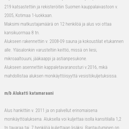
219 katsastettiin ja rekisteröitiin Suomen kauppalaivastoon v.
2005, Kotimaa 1-luokkaan.
Maksimi matkustajamäärä on 12 henkilöä ja alus voi ottaa
kansikuormaa 8 tn.
Alukseen rakennettiin v. 2008-09 sauna ja kokoustilat etukannen
alle. Yläsalonkiin varusteltiin keittiö, missä on liesi,
mikroaaltouuni, jääkaappi ja astianpesukone.
Alukseen asennettiin kappaletavaranosturi v.2016, mikä
mahdollistaa aluksen monikäyttöisyyttä vesistökuljetuksissa.
m/b Alukatti katamaraani
Alus hankittiin v. 2011 ja on palvellut erinomaisena
monikäyttöaluksena. Aluksella voi kuljettaa isolla kansitilalla 1,2
tn tavaraa tai 7 henkilöä kuljettajan lisäksi. Rantautuminen on