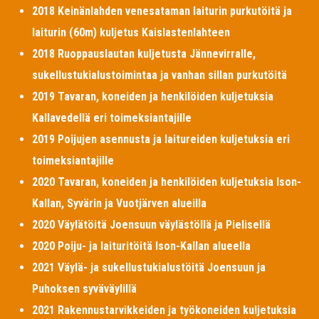
2018 Keinänlahden venesataman laiturin purkutöitä ja
laiturin (60m) kuljetus Kaislastenlahteen
2018 Ruoppauslautan kuljetusta Jännevirralle,
sukellustukialustoimintaa ja vanhan sillan purkutöitä
2019 Tavaran, koneiden ja henkilöiden kuljetuksia
Kallavedellä eri toimeksiantajille
2019 Poijujen asennusta ja laitureiden kuljetuksia eri
toimeksiantajille
2020 Tavaran, koneiden ja henkilöiden kuljetuksia Ison-
Kallan, Syvärin ja Vuotjärven alueilla
2020 Väylätöitä Joensuun väylästöllä ja Pielisellä
2020 Poiju- ja laituritöitä Ison-Kallan alueella
2021 Väylä- ja sukellustukialustöitä Joensuun ja
Puhoksen syväväylillä
2021 Rakennustarvikkeiden ja työkoneiden kuljetuksia