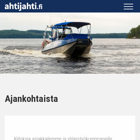
Ajankohtaista
Kiitoksia asiakkailemme ja yhteistyökumppaneille