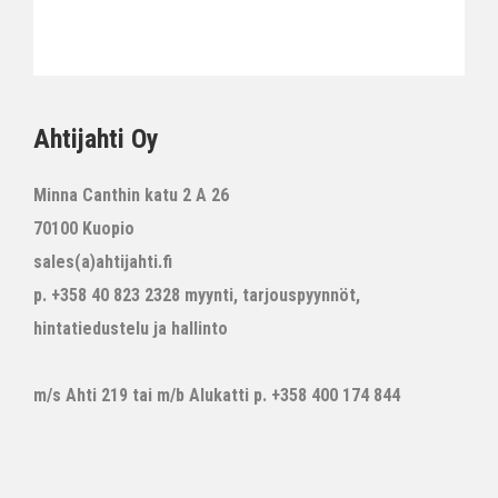
Ahtijahti Oy
Minna Canthin katu 2 A 26
70100 Kuopio
sales(a)ahtijahti.fi
p. +358 40 823 2328 myynti, tarjouspyynnöt,
hintatiedustelu ja hallinto
m/s Ahti 219 tai m/b Alukatti p. +358 400 174 844