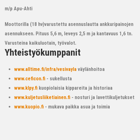
m/p Apu-Ahti
Moottorilla (18 hv)varustettu asennuslautta ankkuripainojen
asennukseen. Pituus 5,6 m, leveys 2,5 m ja kantavuus 1,6 tn.
Varusteina kaikuluotain, työvalot.
Yhteistyökumppanit
www.alltime.fi/infra/vesivayla
väylänhoitoa
www.ceficon.fi
- sukellusta
www.klpy.fi
kuopiolaisia kippareita ja historiaa
www.kuljetusliiketiainen.fi
- nosturi ja lavettikuljetukset
www.kuopio.fi
- mukava paikka asua ja toimia