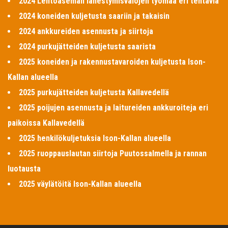
2024 Lentoaseman lähestymisvalojen työmaa eri tehtäviä
2024 koneiden kuljetusta saariin ja takaisin
2024 ankkureiden asennusta ja siirtoja
2024 purkujätteiden kuljetusta saarista
2025 koneiden ja rakennustavaroiden kuljetusta Ison-
Kallan alueella
2025 purkujätteiden kuljetusta Kallavedellä
2025 poijujen asennusta ja laitureiden ankkuroiteja eri
paikoissa Kallavedellä
2025 henkilökuljetuksia Ison-Kallan alueella
2025 ruoppauslautan siirtoja Puutossalmella ja rannan
luotausta
2025 väylätöitä Ison-Kallan alueella