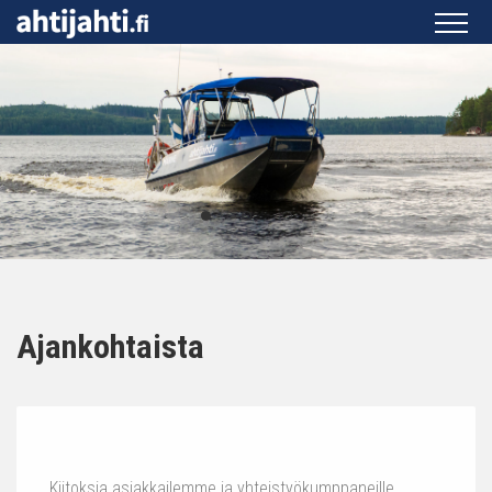
Ajankohtaista
Kiitoksia asiakkailemme ja yhteistyökumppaneille