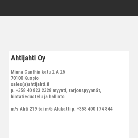
Ahtijahti Oy
Minna Canthin katu 2 A 26
70100 Kuopio
sales(a)ahtijahti.fi
p. +358 40 823 2328 myynti, tarjouspyynnöt,
hintatiedustelu ja hallinto
m/s Ahti 219 tai m/b Alukatti p. +358 400 174 844