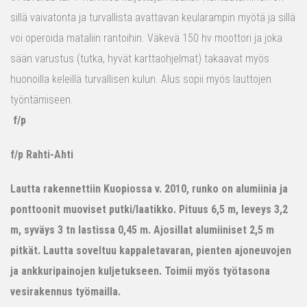
sillä vaivatonta ja turvallista avattavan keularampin myötä ja sillä
voi operoida mataliin rantoihin. Väkevä 150 hv moottori ja joka
sään varustus (tutka, hyvät karttaohjelmat) takaavat myös
huonoilla keleillä turvallisen kulun. Alus sopii myös lauttojen
työntämiseen.
f/p
f/p Rahti-Ahti
Lautta rakennettiin Kuopiossa v. 2010, runko on alumiinia ja
ponttoonit muoviset putki/laatikko. Pituus 6,5 m, leveys 3,2
m, syväys 3 tn lastissa 0,45 m. Ajosillat alumiiniset 2,5 m
pitkät. Lautta soveltuu kappaletavaran, pienten ajoneuvojen
ja ankkuripainojen kuljetukseen. Toimii myös työtasona
vesirakennus työmailla.