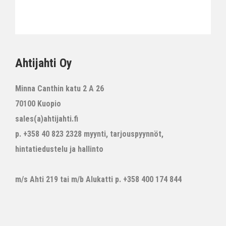
Ahtijahti Oy
Minna Canthin katu 2 A 26
70100 Kuopio
sales(a)ahtijahti.fi
p. +358 40 823 2328 myynti, tarjouspyynnöt,
hintatiedustelu ja hallinto
m/s Ahti 219 tai m/b Alukatti p. +358 400 174 844