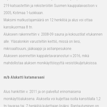
219 katsastettiin ja rekisteröitiin Suomen kauppalaivastoon v.
2005, Kotimaa 1-luokkaan.
Maksimi matkustajamäärä on 12 henkilöä ja alus voi ottaa
kansikuormaa 8 tn.
Alukseen rakennettiin v. 2008-09 sauna ja kokoustilat etukannen
alle. Yläsalonkiin varusteltiin keittiö, missä on liesi,
mikroaaltouuni, jääkaappi ja astianpesukone.
Alukseen asennettiin kappaletavaranosturi v.2016, mikä
mahdollistaa aluksen monikäyttöisyyttä vesistökuljetuksissa.
m/b Alukatti katamaraani
Alus hankittiin v. 2011 ja on palvellut erinomaisena
monikäyttöaluksena. Aluksella voi kuljettaa isolla kansitilalla 1,2
tn tavaraa tai 7 henkilöä kuljettajan lisäksi. Rantautuminen on