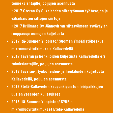
toimeksiantajille, poijujen asennusta
• 2017 Oteran Oy Siikalahden siltatyömaan työtasojen ja
väliaikaisten siltojen siirtoja
• 2017 Drillmare Oy Jännevirran siltatyömaan syväväylän
ruoppausproomujen kuljetusta
2017 Itä-Suomen Yliopisto/ Suomen Ympäristökeskus
mikromuovitutkimuksia Kallavedellä
2017 Tavaran ja henkilöiden kuljetusta Kallavedellä eri
toimksiantajille, poijujen asennusta
2018 Tavaran-, työkoneiden- ja henkilöiden kuljetusta
Kallavedellä, poijujen asennusta
2018 Etelä-Kallaveden kaupunkipuiston leiripaikkojen
uusien vessojen kuljetukset
2018 Itä-Suomen Yliopiston/ SYKE:n
mikromuovitutkimukset Etelä-Kallavedellä