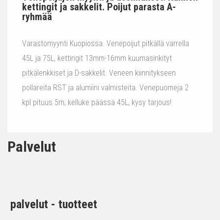
kettingit ja sakkelit. Poijut parasta A-
ryhmää
Varastomyynti Kuopiossa. Venepoijut pitkällä varrella
45L ja 75L, kettingit 13mm-16mm kuumasinkityt
pitkälenkkiset ja D-sakkelit. Veneen kiinnitykseen
pollareita RST ja alumiini valmisteita. Venepuomeja 2
kpl pituus 5m, kelluke päässä 45L, kysy tarjous!
Palvelut
palvelut - tuotteet