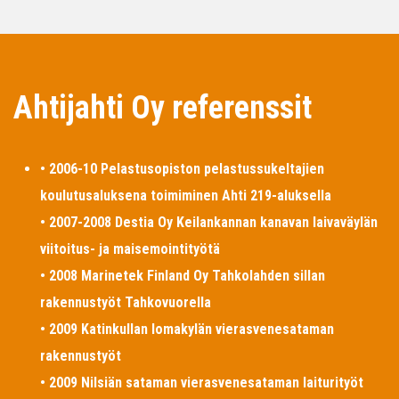
Ahtijahti Oy referenssit
• 2006-10 Pelastusopiston pelastussukeltajien
koulutusaluksena toimiminen Ahti 219-aluksella
• 2007-2008 Destia Oy Keilankannan kanavan laivaväylän
viitoitus- ja maisemointityötä
• 2008 Marinetek Finland Oy Tahkolahden sillan
rakennustyöt Tahkovuorella
• 2009 Katinkullan lomakylän vierasvenesataman
rakennustyöt
• 2009 Nilsiän sataman vierasvenesataman laiturityöt