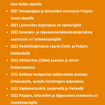
Ison-Kallan alueella
2021 Venepoijujen ja laitureiden asennusta Pohjois-
Savon alueella
2021 Laitureiden kuljetuksia eri valmistajille
2022 Koneiden- ja rakennustarvikkeidenkuljetuksia
saaristoon eri toimeksiantajille
2022 Henkilökuljetuksia saariin Etelä- ja Pohjois-
Kallavedellä
2022 Silttiverhon (200m) asennus ja siirrot
Bellanrannassa
2022 Kelluvan vesipuiston ankkuroinnin asennus
Bellawakelle, lautalla ilotulittajien kuljetuksia
2022 Väylänhoitotöitä Juojärvellä ja Pielisellä
2022 Poijujen, laitureiden ja öljypuomien asennusta eri
toimeksiantajille