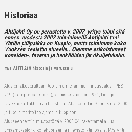
Historiaa
Ahtijahti Oy on perustettu v. 2007, yritys toimi sitä
ennen vuodesta 2003 toiminimellä Ahtijahti t:mi .
Yhtiön pääpaikka on Kuopio, mutta toimimme koko
Vuoksen vesistön alueella.. Olemme erikoistuneet
koneiden-, tavaran ja henkilöiden järvikuljetuksiin.
m/s AHTI 219 historia ja varustelu
Alus on alkuperältään Ruotsin armeijan maihinnousualus TPBS
219 (transportbåt större), valmistusvuosi on 1961, Lidingön
telakkassa Tukholman lähistöllä . Alus ostettiin Suomeen v. 2000
ja tuotiin meriteitse ajamalla Kuopioon.
Alukseen tehtiin muutostöitä v. 2003-04, rakentamalla uusi
ohjaamo/salonki konehuoneen ja miehistöhytin päälle. M/s Ahti