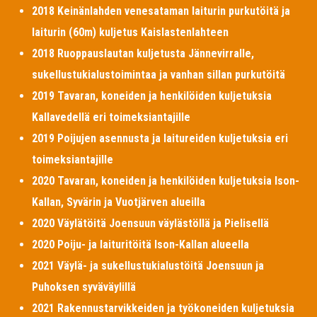
2018 Keinänlahden venesataman laiturin purkutöitä ja
laiturin (60m) kuljetus Kaislastenlahteen
2018 Ruoppauslautan kuljetusta Jännevirralle,
sukellustukialustoimintaa ja vanhan sillan purkutöitä
2019 Tavaran, koneiden ja henkilöiden kuljetuksia
Kallavedellä eri toimeksiantajille
2019 Poijujen asennusta ja laitureiden kuljetuksia eri
toimeksiantajille
2020 Tavaran, koneiden ja henkilöiden kuljetuksia Ison-
Kallan, Syvärin ja Vuotjärven alueilla
2020 Väylätöitä Joensuun väylästöllä ja Pielisellä
2020 Poiju- ja laituritöitä Ison-Kallan alueella
2021 Väylä- ja sukellustukialustöitä Joensuun ja
Puhoksen syväväylillä
2021 Rakennustarvikkeiden ja työkoneiden kuljetuksia