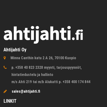
Ahtijahti Oy
Minna Canthin katu 2 A 26, 70100 Kuopio
p. +358 40 823 2328 myynti, tarjouspyynnöt,
hintatiedustelu ja hallinto
m/s Ahti 219 tai m/b Alukatti p. +358 400 174 844
sales@ahtijahti.fi
LINKIT