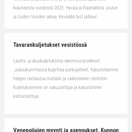
kuluneesta vuodesta 2025. Hyvää ja Rauhallista Joulun
ja Uuden Vuoden aikaa. Keväällä työt jatkuu!
Tavarankuljetukset vesistössä
Lautta- ja aluskuljetuksina rakennustarvikkeet
, paluukuormassa kuljettaa purkujätteet. Kalustollamme
helppo rantautua mataliin ja vaikeisiinkin rantoihin.
Kuljetuksemme on vakuutettuja ja kalustomme
katsastettuja.
Venepoijujen myynti ja asennukset. Kunnon