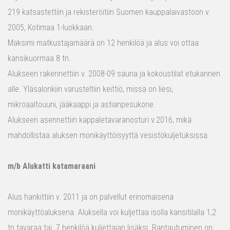
219 katsastettiin ja rekisteröitiin Suomen kauppalaivastoon v.
2005, Kotimaa 1-luokkaan.
Maksimi matkustajamäärä on 12 henkilöä ja alus voi ottaa
kansikuormaa 8 tn.
Alukseen rakennettiin v. 2008-09 sauna ja kokoustilat etukannen
alle. Yläsalonkiin varusteltiin keittiö, missä on liesi,
mikroaaltouuni, jääkaappi ja astianpesukone.
Alukseen asennettiin kappaletavaranosturi v.2016, mikä
mahdollistaa aluksen monikäyttöisyyttä vesistökuljetuksissa.
m/b Alukatti katamaraani
Alus hankittiin v. 2011 ja on palvellut erinomaisena
monikäyttöaluksena. Aluksella voi kuljettaa isolla kansitilalla 1,2
tn tavaraa tai 7 henkilöä kuljettajan lisäksi. Rantautuminen on