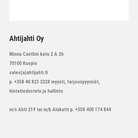
Ahtijahti Oy
Minna Canthin katu 2 A 26
70100 Kuopio
sales(a)ahtijahti.fi
p. +358 40 823 2328 myynti, tarjouspyynnöt,
hintatiedustelu ja hallinto
m/s Ahti 219 tai m/b Alukatti p. +358 400 174 844