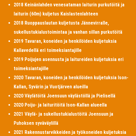
2018 Keinänlahden venesataman laiturin purkutöitä ja
laiturin (60m) kuljetus Kaislastenlahteen
2018 Ruoppauslautan kuljetusta Jännevirralle,
sukellustukialustoimintaa ja vanhan sillan purkutöitä
2019 Tavaran, koneiden ja henkilöiden kuljetuksia
Kallavedellä eri toimeksiantajille
2019 Poijujen asennusta ja laitureiden kuljetuksia eri
toimeksiantajille
2020 Tavaran, koneiden ja henkilöiden kuljetuksia Ison-
Kallan, Syvärin ja Vuotjärven alueilla
2020 Väylätöitä Joensuun väylästöllä ja Pielisellä
2020 Poiju- ja laituritöitä Ison-Kallan alueella
2021 Väylä- ja sukellustukialustöitä Joensuun ja
Puhoksen syväväylillä
2021 Rakennustarvikkeiden ja työkoneiden kuljetuksia