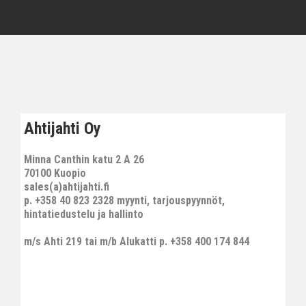
Ahtijahti Oy
Minna Canthin katu 2 A 26
70100 Kuopio
sales(a)ahtijahti.fi
p. +358 40 823 2328 myynti, tarjouspyynnöt,
hintatiedustelu ja hallinto
m/s Ahti 219 tai m/b Alukatti p. +358 400 174 844