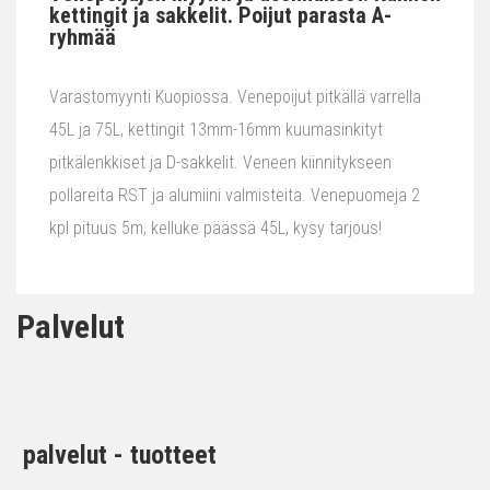
kettingit ja sakkelit. Poijut parasta A-
ryhmää
Varastomyynti Kuopiossa. Venepoijut pitkällä varrella
45L ja 75L, kettingit 13mm-16mm kuumasinkityt
pitkälenkkiset ja D-sakkelit. Veneen kiinnitykseen
pollareita RST ja alumiini valmisteita. Venepuomeja 2
kpl pituus 5m, kelluke päässä 45L, kysy tarjous!
Palvelut
palvelut - tuotteet