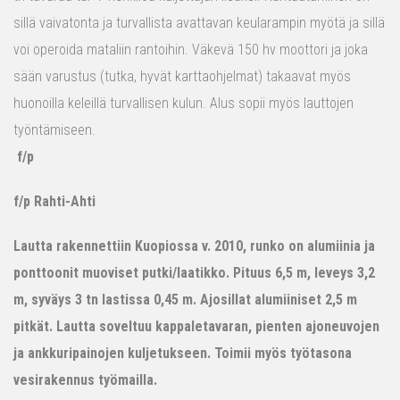
sillä vaivatonta ja turvallista avattavan keularampin myötä ja sillä
voi operoida mataliin rantoihin. Väkevä 150 hv moottori ja joka
sään varustus (tutka, hyvät karttaohjelmat) takaavat myös
huonoilla keleillä turvallisen kulun. Alus sopii myös lauttojen
työntämiseen.
f/p
f/p Rahti-Ahti
Lautta rakennettiin Kuopiossa v. 2010, runko on alumiinia ja
ponttoonit muoviset putki/laatikko. Pituus 6,5 m, leveys 3,2
m, syväys 3 tn lastissa 0,45 m. Ajosillat alumiiniset 2,5 m
pitkät. Lautta soveltuu kappaletavaran, pienten ajoneuvojen
ja ankkuripainojen kuljetukseen. Toimii myös työtasona
vesirakennus työmailla.