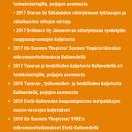
toimeksiantajille, poijujen asennusta
• 2017 Oteran Oy Siikalahden siltatyömaan työtasojen ja
väliaikaisten siltojen siirtoja
• 2017 Drillmare Oy Jännevirran siltatyömaan syväväylän
ruoppausproomujen kuljetusta
2017 Itä-Suomen Yliopisto/ Suomen Ympäristökeskus
mikromuovitutkimuksia Kallavedellä
2017 Tavaran ja henkilöiden kuljetusta Kallavedellä eri
toimksiantajille, poijujen asennusta
2018 Tavaran-, työkoneiden- ja henkilöiden kuljetusta
Kallavedellä, poijujen asennusta
2018 Etelä-Kallaveden kaupunkipuiston leiripaikkojen
uusien vessojen kuljetukset
2018 Itä-Suomen Yliopiston/ SYKE:n
mikromuovitutkimukset Etelä-Kallavedellä