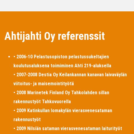
Ahtijahti Oy referenssit
• 2006-10 Pelastusopiston pelastussukeltajien
koulutusaluksena toimiminen Ahti 219-aluksella
• 2007-2008 Destia Oy Keilankannan kanavan laivaväylän
viitoitus- ja maisemointityötä
• 2008 Marinetek Finland Oy Tahkolahden sillan
rakennustyöt Tahkovuorella
• 2009 Katinkullan lomakylän vierasvenesataman
rakennustyöt
• 2009 Nilsiän sataman vierasvenesataman laiturityöt