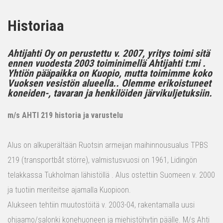
Historiaa
Ahtijahti Oy on perustettu v. 2007, yritys toimi sitä
ennen vuodesta 2003 toiminimellä Ahtijahti t:mi .
Yhtiön pääpaikka on Kuopio, mutta toimimme koko
Vuoksen vesistön alueella.. Olemme erikoistuneet
koneiden-, tavaran ja henkilöiden järvikuljetuksiin.
m/s AHTI 219 historia ja varustelu
Alus on alkuperältään Ruotsin armeijan maihinnousualus TPBS
219 (transportbåt större), valmistusvuosi on 1961, Lidingön
telakkassa Tukholman lähistöllä . Alus ostettiin Suomeen v. 2000
ja tuotiin meriteitse ajamalla Kuopioon.
Alukseen tehtiin muutostöitä v. 2003-04, rakentamalla uusi
ohjaamo/salonki konehuoneen ja miehistöhytin päälle. M/s Ahti