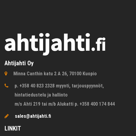
Ahtijahti Oy
Minna Canthin katu 2 A 26, 70100 Kuopio
p. +358 40 823 2328 myynti, tarjouspyynnöt,
hintatiedustelu ja hallinto
m/s Ahti 219 tai m/b Alukatti p. +358 400 174 844
sales@ahtijahti.fi
LINKIT