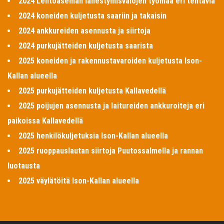
2024 Lentoaseman lähestymisvalojen työmaa eri tehtäviä
2024 koneiden kuljetusta saariin ja takaisin
2024 ankkureiden asennusta ja siirtoja
2024 purkujätteiden kuljetusta saarista
2025 koneiden ja rakennustavaroiden kuljetusta Ison-
Kallan alueella
2025 purkujätteiden kuljetusta Kallavedellä
2025 poijujen asennusta ja laitureiden ankkuroiteja eri
paikoissa Kallavedellä
2025 henkilökuljetuksia Ison-Kallan alueella
2025 ruoppauslautan siirtoja Puutossalmella ja rannan
luotausta
2025 väylätöitä Ison-Kallan alueella