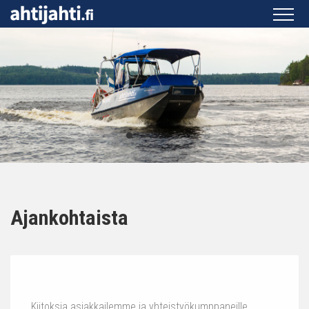
Ajankohtaista
Kiitoksia asiakkailemme ja yhteistyökumppaneille