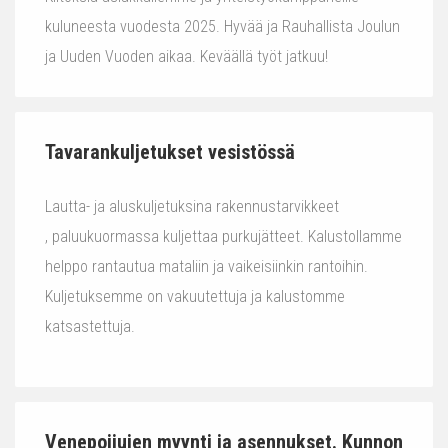
kuluneesta vuodesta 2025. Hyvää ja Rauhallista Joulun
ja Uuden Vuoden aikaa. Keväällä työt jatkuu!
Tavarankuljetukset vesistössä
Lautta- ja aluskuljetuksina rakennustarvikkeet
, paluukuormassa kuljettaa purkujätteet. Kalustollamme
helppo rantautua mataliin ja vaikeisiinkin rantoihin.
Kuljetuksemme on vakuutettuja ja kalustomme
katsastettuja.
Venepoijujen myynti ja asennukset. Kunnon