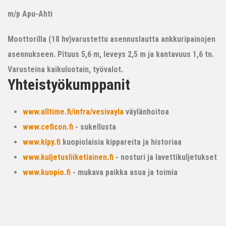
m/p Apu-Ahti
Moottorilla (18 hv)varustettu asennuslautta ankkuripainojen
asennukseen. Pituus 5,6 m, leveys 2,5 m ja kantavuus 1,6 tn.
Varusteina kaikuluotain, työvalot.
Yhteistyökumppanit
www.alltime.fi/infra/vesivayla
väylänhoitoa
www.ceficon.fi
- sukellusta
www.klpy.fi
kuopiolaisia kippareita ja historiaa
www.kuljetusliiketiainen.fi
- nosturi ja lavettikuljetukset
www.kuopio.fi
- mukava paikka asua ja toimia