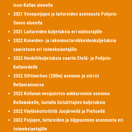
Ison-Kallan alueella
2021 Venepoijujen ja laitureiden asennusta Pohjois-
Savon alueella
2021 Laitureiden kuljetuksia eri valmistajille
2022 Koneiden- ja rakennustarvikkeidenkuljetuksia
saaristoon eri toimeksiantajille
2022 Henkilökuljetuksia saariin Etelä- ja Pohjois-
Kallavedellä
2022 Silttiverhon (200m) asennus ja siirrot
Bellanrannassa
2022 Kelluvan vesipuiston ankkuroinnin asennus
Bellawakelle, lautalla ilotulittajien kuljetuksia
2022 Väylänhoitotöitä Juojärvellä ja Pielisellä
2022 Poijujen, laitureiden ja öljypuomien asennusta eri
toimeksiantajille