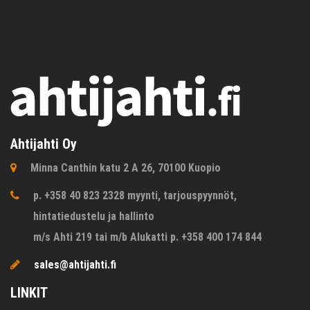
Ahtijahti Oy
Minna Canthin katu 2 A 26, 70100 Kuopio
p. +358 40 823 2328 myynti, tarjouspyynnöt,
hintatiedustelu ja hallinto
m/s Ahti 219 tai m/b Alukatti p. +358 400 174 844
sales@ahtijahti.fi
LINKIT