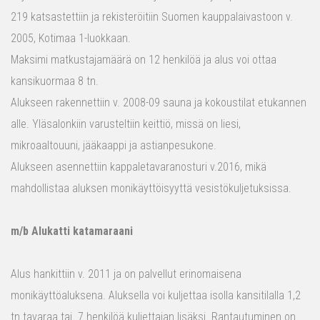
219 katsastettiin ja rekisteröitiin Suomen kauppalaivastoon v.
2005, Kotimaa 1-luokkaan.
Maksimi matkustajamäärä on 12 henkilöä ja alus voi ottaa
kansikuormaa 8 tn.
Alukseen rakennettiin v. 2008-09 sauna ja kokoustilat etukannen
alle. Yläsalonkiin varusteltiin keittiö, missä on liesi,
mikroaaltouuni, jääkaappi ja astianpesukone.
Alukseen asennettiin kappaletavaranosturi v.2016, mikä
mahdollistaa aluksen monikäyttöisyyttä vesistökuljetuksissa.
m/b Alukatti katamaraani
Alus hankittiin v. 2011 ja on palvellut erinomaisena
monikäyttöaluksena. Aluksella voi kuljettaa isolla kansitilalla 1,2
tn tavaraa tai 7 henkilöä kuljettajan lisäksi. Rantautuminen on