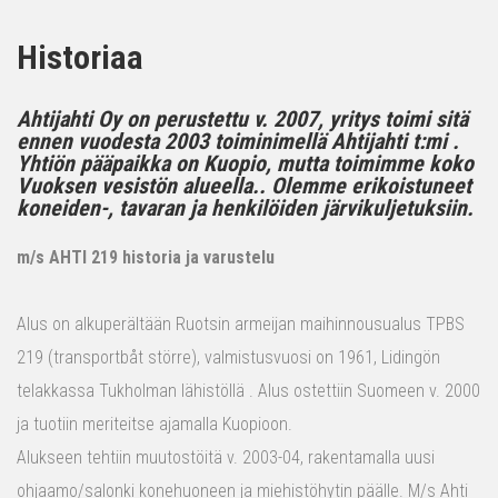
Historiaa
Ahtijahti Oy on perustettu v. 2007, yritys toimi sitä
ennen vuodesta 2003 toiminimellä Ahtijahti t:mi .
Yhtiön pääpaikka on Kuopio, mutta toimimme koko
Vuoksen vesistön alueella.. Olemme erikoistuneet
koneiden-, tavaran ja henkilöiden järvikuljetuksiin.
m/s AHTI 219 historia ja varustelu
Alus on alkuperältään Ruotsin armeijan maihinnousualus TPBS
219 (transportbåt större), valmistusvuosi on 1961, Lidingön
telakkassa Tukholman lähistöllä . Alus ostettiin Suomeen v. 2000
ja tuotiin meriteitse ajamalla Kuopioon.
Alukseen tehtiin muutostöitä v. 2003-04, rakentamalla uusi
ohjaamo/salonki konehuoneen ja miehistöhytin päälle. M/s Ahti