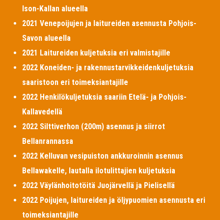
Ison-Kallan alueella
2021 Venepoijujen ja laitureiden asennusta Pohjois-
Savon alueella
2021 Laitureiden kuljetuksia eri valmistajille
2022 Koneiden- ja rakennustarvikkeidenkuljetuksia
saaristoon eri toimeksiantajille
2022 Henkilökuljetuksia saariin Etelä- ja Pohjois-
Kallavedellä
2022 Silttiverhon (200m) asennus ja siirrot
Bellanrannassa
2022 Kelluvan vesipuiston ankkuroinnin asennus
Bellawakelle, lautalla ilotulittajien kuljetuksia
2022 Väylänhoitotöitä Juojärvellä ja Pielisellä
2022 Poijujen, laitureiden ja öljypuomien asennusta eri
toimeksiantajille