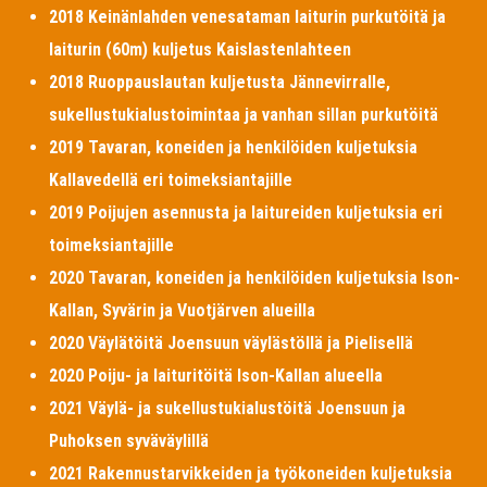
2018 Keinänlahden venesataman laiturin purkutöitä ja
laiturin (60m) kuljetus Kaislastenlahteen
2018 Ruoppauslautan kuljetusta Jännevirralle,
sukellustukialustoimintaa ja vanhan sillan purkutöitä
2019 Tavaran, koneiden ja henkilöiden kuljetuksia
Kallavedellä eri toimeksiantajille
2019 Poijujen asennusta ja laitureiden kuljetuksia eri
toimeksiantajille
2020 Tavaran, koneiden ja henkilöiden kuljetuksia Ison-
Kallan, Syvärin ja Vuotjärven alueilla
2020 Väylätöitä Joensuun väylästöllä ja Pielisellä
2020 Poiju- ja laituritöitä Ison-Kallan alueella
2021 Väylä- ja sukellustukialustöitä Joensuun ja
Puhoksen syväväylillä
2021 Rakennustarvikkeiden ja työkoneiden kuljetuksia