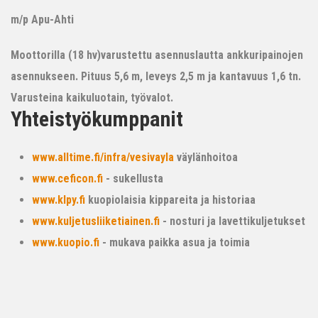
m/p Apu-Ahti
Moottorilla (18 hv)varustettu asennuslautta ankkuripainojen
asennukseen. Pituus 5,6 m, leveys 2,5 m ja kantavuus 1,6 tn.
Varusteina kaikuluotain, työvalot.
Yhteistyökumppanit
www.alltime.fi/infra/vesivayla
väylänhoitoa
www.ceficon.fi
- sukellusta
www.klpy.fi
kuopiolaisia kippareita ja historiaa
www.kuljetusliiketiainen.fi
- nosturi ja lavettikuljetukset
www.kuopio.fi
- mukava paikka asua ja toimia