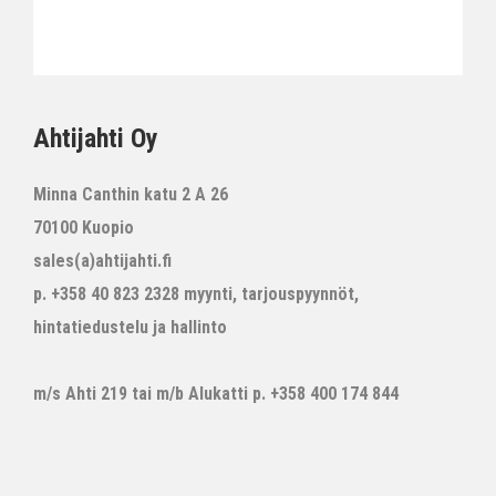
Ahtijahti Oy
Minna Canthin katu 2 A 26
70100 Kuopio
sales(a)ahtijahti.fi
p. +358 40 823 2328 myynti, tarjouspyynnöt,
hintatiedustelu ja hallinto
m/s Ahti 219 tai m/b Alukatti p. +358 400 174 844