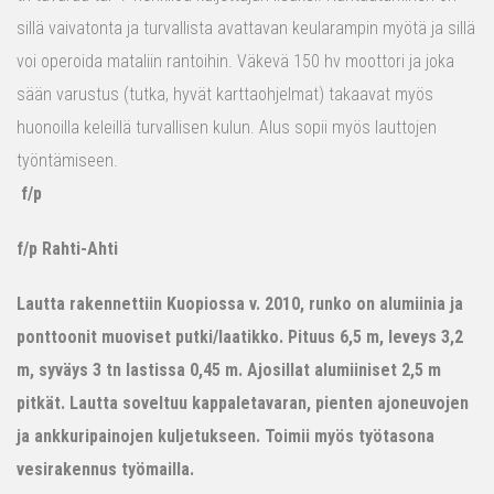
sillä vaivatonta ja turvallista avattavan keularampin myötä ja sillä
voi operoida mataliin rantoihin. Väkevä 150 hv moottori ja joka
sään varustus (tutka, hyvät karttaohjelmat) takaavat myös
huonoilla keleillä turvallisen kulun. Alus sopii myös lauttojen
työntämiseen.
f/p
f/p Rahti-Ahti
Lautta rakennettiin Kuopiossa v. 2010, runko on alumiinia ja
ponttoonit muoviset putki/laatikko. Pituus 6,5 m, leveys 3,2
m, syväys 3 tn lastissa 0,45 m. Ajosillat alumiiniset 2,5 m
pitkät. Lautta soveltuu kappaletavaran, pienten ajoneuvojen
ja ankkuripainojen kuljetukseen. Toimii myös työtasona
vesirakennus työmailla.