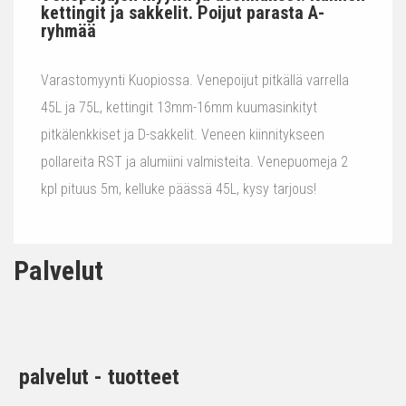
kettingit ja sakkelit. Poijut parasta A-
ryhmää
Varastomyynti Kuopiossa. Venepoijut pitkällä varrella
45L ja 75L, kettingit 13mm-16mm kuumasinkityt
pitkälenkkiset ja D-sakkelit. Veneen kiinnitykseen
pollareita RST ja alumiini valmisteita. Venepuomeja 2
kpl pituus 5m, kelluke päässä 45L, kysy tarjous!
Palvelut
palvelut - tuotteet