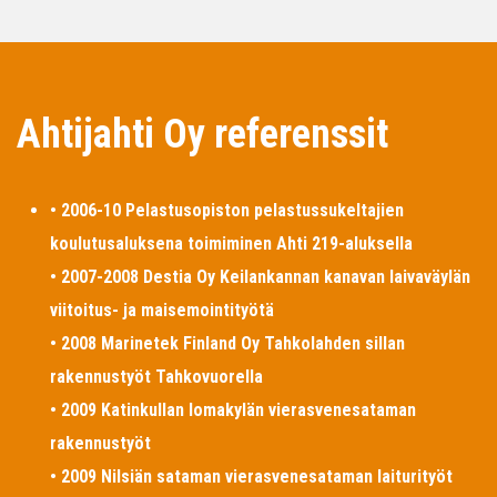
Ahtijahti Oy referenssit
• 2006-10 Pelastusopiston pelastussukeltajien
koulutusaluksena toimiminen Ahti 219-aluksella
• 2007-2008 Destia Oy Keilankannan kanavan laivaväylän
viitoitus- ja maisemointityötä
• 2008 Marinetek Finland Oy Tahkolahden sillan
rakennustyöt Tahkovuorella
• 2009 Katinkullan lomakylän vierasvenesataman
rakennustyöt
• 2009 Nilsiän sataman vierasvenesataman laiturityöt