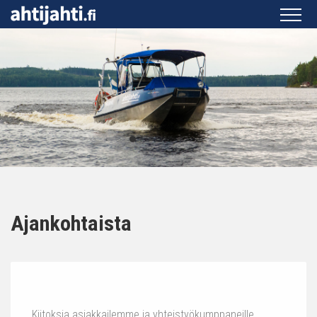
Ajankohtaista
Kiitoksia asiakkailemme ja yhteistyökumppaneille