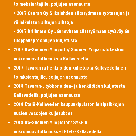
toimeksiantajille, poijujen asennusta
• 2017 Oteran Oy Siikalahden siltatyömaan työtasojen ja
väliaikaisten siltojen siirtoja
• 2017 Drillmare Oy Jännevirran siltatyömaan syväväylän
ruoppausproomujen kuljetusta
2017 Itä-Suomen Yliopisto/ Suomen Ympäristökeskus
mikromuovitutkimuksia Kallavedellä
2017 Tavaran ja henkilöiden kuljetusta Kallavedellä eri
toimksiantajille, poijujen asennusta
2018 Tavaran-, työkoneiden- ja henkilöiden kuljetusta
Kallavedellä, poijujen asennusta
2018 Etelä-Kallaveden kaupunkipuiston leiripaikkojen
uusien vessojen kuljetukset
2018 Itä-Suomen Yliopiston/ SYKE:n
mikromuovitutkimukset Etelä-Kallavedellä