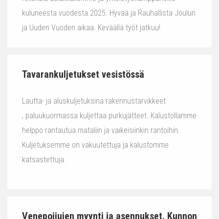
kuluneesta vuodesta 2025. Hyvää ja Rauhallista Joulun
ja Uuden Vuoden aikaa. Keväällä työt jatkuu!
Tavarankuljetukset vesistössä
Lautta- ja aluskuljetuksina rakennustarvikkeet
, paluukuormassa kuljettaa purkujätteet. Kalustollamme
helppo rantautua mataliin ja vaikeisiinkin rantoihin.
Kuljetuksemme on vakuutettuja ja kalustomme
katsastettuja.
Venepoijujen myynti ja asennukset. Kunnon