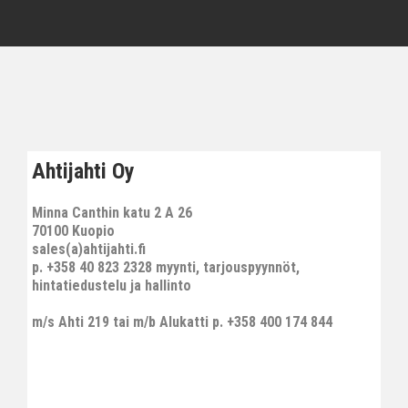
Ahtijahti Oy
Minna Canthin katu 2 A 26
70100 Kuopio
sales(a)ahtijahti.fi
p. +358 40 823 2328 myynti, tarjouspyynnöt,
hintatiedustelu ja hallinto
m/s Ahti 219 tai m/b Alukatti p. +358 400 174 844