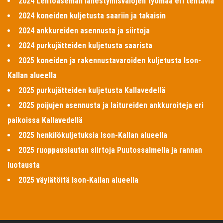
2024 Lentoaseman lähestymisvalojen työmaa eri tehtäviä
2024 koneiden kuljetusta saariin ja takaisin
2024 ankkureiden asennusta ja siirtoja
2024 purkujätteiden kuljetusta saarista
2025 koneiden ja rakennustavaroiden kuljetusta Ison-
Kallan alueella
2025 purkujätteiden kuljetusta Kallavedellä
2025 poijujen asennusta ja laitureiden ankkuroiteja eri
paikoissa Kallavedellä
2025 henkilökuljetuksia Ison-Kallan alueella
2025 ruoppauslautan siirtoja Puutossalmella ja rannan
luotausta
2025 väylätöitä Ison-Kallan alueella