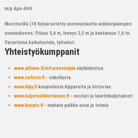
m/p Apu-Ahti
Moottorilla (18 hv)varustettu asennuslautta ankkuripainojen
asennukseen. Pituus 5,6 m, leveys 2,5 m ja kantavuus 1,6 tn.
Varusteina kaikuluotain, työvalot.
Yhteistyökumppanit
www.alltime.fi/infra/vesivayla
väylänhoitoa
www.ceficon.fi
- sukellusta
www.klpy.fi
kuopiolaisia kippareita ja historiaa
www.kuljetusliiketiainen.fi
- nosturi ja lavettikuljetukset
www.kuopio.fi
- mukava paikka asua ja toimia