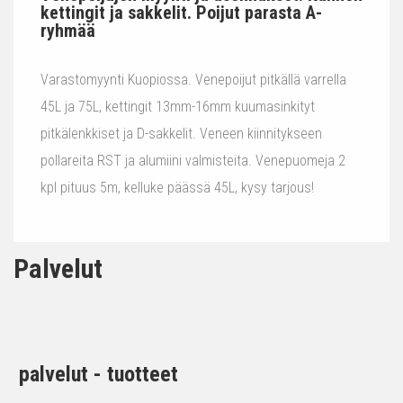
kettingit ja sakkelit. Poijut parasta A-
ryhmää
Varastomyynti Kuopiossa. Venepoijut pitkällä varrella
45L ja 75L, kettingit 13mm-16mm kuumasinkityt
pitkälenkkiset ja D-sakkelit. Veneen kiinnitykseen
pollareita RST ja alumiini valmisteita. Venepuomeja 2
kpl pituus 5m, kelluke päässä 45L, kysy tarjous!
Palvelut
palvelut - tuotteet