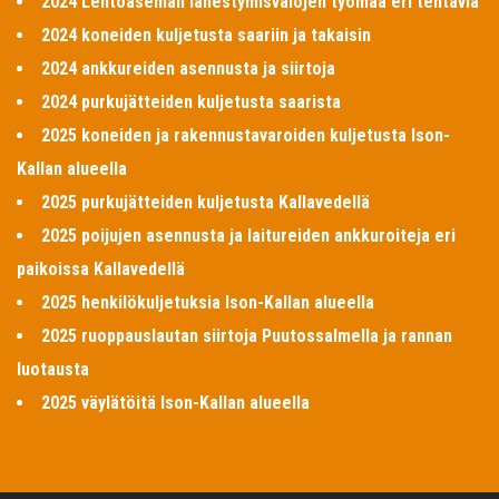
2024 Lentoaseman lähestymisvalojen työmaa eri tehtäviä
2024 koneiden kuljetusta saariin ja takaisin
2024 ankkureiden asennusta ja siirtoja
2024 purkujätteiden kuljetusta saarista
2025 koneiden ja rakennustavaroiden kuljetusta Ison-
Kallan alueella
2025 purkujätteiden kuljetusta Kallavedellä
2025 poijujen asennusta ja laitureiden ankkuroiteja eri
paikoissa Kallavedellä
2025 henkilökuljetuksia Ison-Kallan alueella
2025 ruoppauslautan siirtoja Puutossalmella ja rannan
luotausta
2025 väylätöitä Ison-Kallan alueella