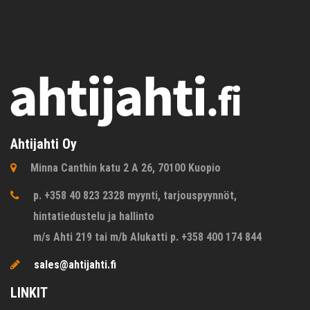
Ahtijahti Oy
Minna Canthin katu 2 A 26, 70100 Kuopio
p. +358 40 823 2328 myynti, tarjouspyynnöt,
hintatiedustelu ja hallinto
m/s Ahti 219 tai m/b Alukatti p. +358 400 174 844
sales@ahtijahti.fi
LINKIT