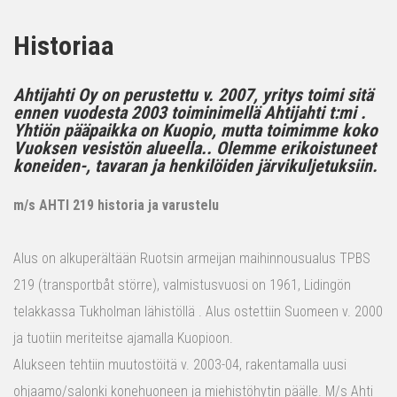
Historiaa
Ahtijahti Oy on perustettu v. 2007, yritys toimi sitä
ennen vuodesta 2003 toiminimellä Ahtijahti t:mi .
Yhtiön pääpaikka on Kuopio, mutta toimimme koko
Vuoksen vesistön alueella.. Olemme erikoistuneet
koneiden-, tavaran ja henkilöiden järvikuljetuksiin.
m/s AHTI 219 historia ja varustelu
Alus on alkuperältään Ruotsin armeijan maihinnousualus TPBS
219 (transportbåt större), valmistusvuosi on 1961, Lidingön
telakkassa Tukholman lähistöllä . Alus ostettiin Suomeen v. 2000
ja tuotiin meriteitse ajamalla Kuopioon.
Alukseen tehtiin muutostöitä v. 2003-04, rakentamalla uusi
ohjaamo/salonki konehuoneen ja miehistöhytin päälle. M/s Ahti