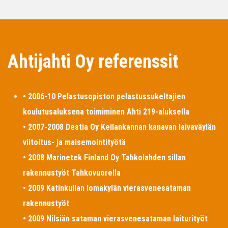
Ahtijahti Oy referenssit
• 2006-10 Pelastusopiston pelastussukeltajien
koulutusaluksena toimiminen Ahti 219-aluksella
• 2007-2008 Destia Oy Keilankannan kanavan laivaväylän
viitoitus- ja maisemointityötä
• 2008 Marinetek Finland Oy Tahkolahden sillan
rakennustyöt Tahkovuorella
• 2009 Katinkullan lomakylän vierasvenesataman
rakennustyöt
• 2009 Nilsiän sataman vierasvenesataman laiturityöt