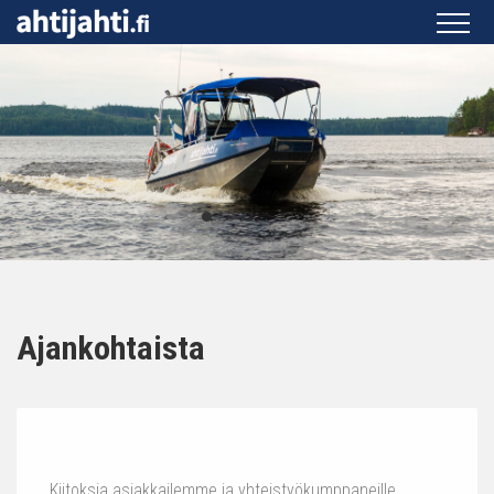
Ajankohtaista
Kiitoksia asiakkailemme ja yhteistyökumppaneille