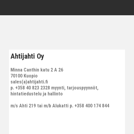
Ahtijahti Oy
Minna Canthin katu 2 A 26
70100 Kuopio
sales(a)ahtijahti.fi
p. +358 40 823 2328 myynti, tarjouspyynnöt,
hintatiedustelu ja hallinto
m/s Ahti 219 tai m/b Alukatti p. +358 400 174 844