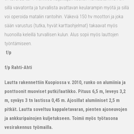
sillä vaivatonta ja turvallista avattavan keularampin myötä ja sillä
voi operoida mataliin rantoihin. Väkevä 150 hv moottori ja joka
sään varustus (tutka, hyvät karttaohjelmat) takaavat myös
huonoilla keleillä turvallisen kulun. Alus sopii myös lauttojen
työntämiseen.
f/p
f/p Rahti-Ahti
Lautta rakennettiin Kuopiossa v. 2010, runko on alumiinia ja
ponttoonit muoviset putki/laatikko. Pituus 6,5 m, leveys 3,2
m, syväys 3 tn lastissa 0,45 m. Ajosillat alumiiniset 2,5 m
pitkät. Lautta soveltuu kappaletavaran, pienten ajoneuvojen
ja ankkuripainojen kuljetukseen. Toimii myös työtasona
vesirakennus työmailla.