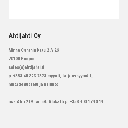
Ahtijahti Oy
Minna Canthin katu 2 A 26
70100 Kuopio
sales(a)ahtijahti.fi
p. +358 40 823 2328 myynti, tarjouspyynnöt,
hintatiedustelu ja hallinto
m/s Ahti 219 tai m/b Alukatti p. +358 400 174 844