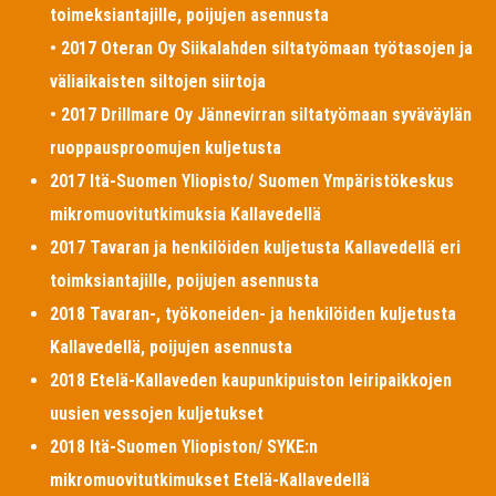
toimeksiantajille, poijujen asennusta
• 2017 Oteran Oy Siikalahden siltatyömaan työtasojen ja
väliaikaisten siltojen siirtoja
• 2017 Drillmare Oy Jännevirran siltatyömaan syväväylän
ruoppausproomujen kuljetusta
2017 Itä-Suomen Yliopisto/ Suomen Ympäristökeskus
mikromuovitutkimuksia Kallavedellä
2017 Tavaran ja henkilöiden kuljetusta Kallavedellä eri
toimksiantajille, poijujen asennusta
2018 Tavaran-, työkoneiden- ja henkilöiden kuljetusta
Kallavedellä, poijujen asennusta
2018 Etelä-Kallaveden kaupunkipuiston leiripaikkojen
uusien vessojen kuljetukset
2018 Itä-Suomen Yliopiston/ SYKE:n
mikromuovitutkimukset Etelä-Kallavedellä