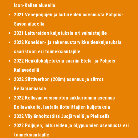
Ison-Kallan alueella
2021 Venepoijujen ja laitureiden asennusta Pohjois-
Savon alueella
2021 Laitureiden kuljetuksia eri valmistajille
2022 Koneiden- ja rakennustarvikkeidenkuljetuksia
saaristoon eri toimeksiantajille
2022 Henkilökuljetuksia saariin Etelä- ja Pohjois-
Kallavedellä
2022 Silttiverhon (200m) asennus ja siirrot
Bellanrannassa
2022 Kelluvan vesipuiston ankkuroinnin asennus
Bellawakelle, lautalla ilotulittajien kuljetuksia
2022 Väylänhoitotöitä Juojärvellä ja Pielisellä
2022 Poijujen, laitureiden ja öljypuomien asennusta eri
toimeksiantajille