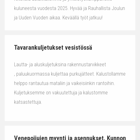
kuluneesta vuodesta 2025. Hyvää ja Rauhallista Joulun
ja Uuden Vuoden aikaa. Keväällä työt jatkuu!
Tavarankuljetukset vesistössä
Lautta- ja aluskuljetuksina rakennustarvikkeet
, paluukuormassa kuljettaa purkujätteet. Kalustollamme
helppo rantautua mataliin ja vaikeisiinkin rantoihin.
Kuljetuksemme on vakuutettuja ja kalustomme
katsastettuja.
Venepoijujen myynti ja asennukset. Kunnon