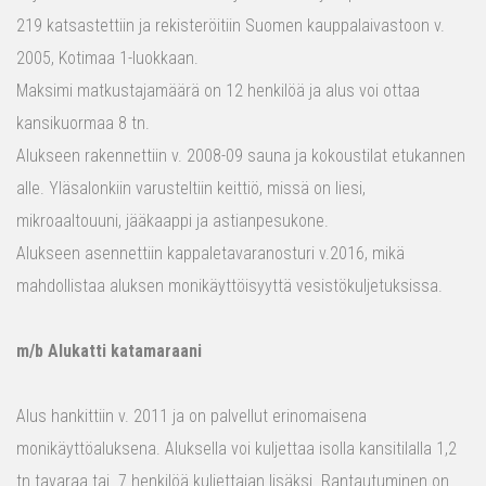
219 katsastettiin ja rekisteröitiin Suomen kauppalaivastoon v.
2005, Kotimaa 1-luokkaan.
Maksimi matkustajamäärä on 12 henkilöä ja alus voi ottaa
kansikuormaa 8 tn.
Alukseen rakennettiin v. 2008-09 sauna ja kokoustilat etukannen
alle. Yläsalonkiin varusteltiin keittiö, missä on liesi,
mikroaaltouuni, jääkaappi ja astianpesukone.
Alukseen asennettiin kappaletavaranosturi v.2016, mikä
mahdollistaa aluksen monikäyttöisyyttä vesistökuljetuksissa.
m/b Alukatti katamaraani
Alus hankittiin v. 2011 ja on palvellut erinomaisena
monikäyttöaluksena. Aluksella voi kuljettaa isolla kansitilalla 1,2
tn tavaraa tai 7 henkilöä kuljettajan lisäksi. Rantautuminen on