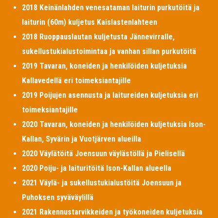
2018 Keinänlahden venesataman laiturin purkutöitä ja
laiturin (60m) kuljetus Kaislastenlahteen
2018 Ruoppauslautan kuljetusta Jännevirralle,
sukellustukialustoimintaa ja vanhan sillan purkutöitä
2019 Tavaran, koneiden ja henkilöiden kuljetuksia
Kallavedellä eri toimeksiantajille
2019 Poijujen asennusta ja laitureiden kuljetuksia eri
toimeksiantajille
2020 Tavaran, koneiden ja henkilöiden kuljetuksia Ison-
Kallan, Syvärin ja Vuotjärven alueilla
2020 Väylätöitä Joensuun väylästöllä ja Pielisellä
2020 Poiju- ja laituritöitä Ison-Kallan alueella
2021 Väylä- ja sukellustukialustöitä Joensuun ja
Puhoksen syväväylillä
2021 Rakennustarvikkeiden ja työkoneiden kuljetuksia