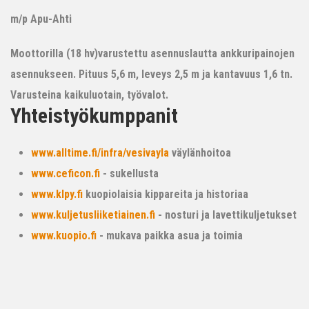
m/p Apu-Ahti
Moottorilla (18 hv)varustettu asennuslautta ankkuripainojen
asennukseen. Pituus 5,6 m, leveys 2,5 m ja kantavuus 1,6 tn.
Varusteina kaikuluotain, työvalot.
Yhteistyökumppanit
www.alltime.fi/infra/vesivayla
väylänhoitoa
www.ceficon.fi
- sukellusta
www.klpy.fi
kuopiolaisia kippareita ja historiaa
www.kuljetusliiketiainen.fi
- nosturi ja lavettikuljetukset
www.kuopio.fi
- mukava paikka asua ja toimia