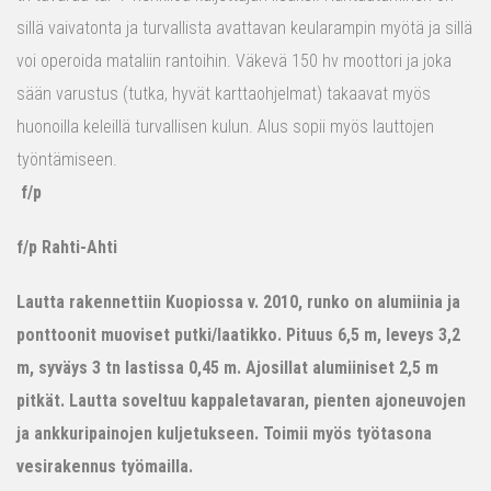
sillä vaivatonta ja turvallista avattavan keularampin myötä ja sillä
voi operoida mataliin rantoihin. Väkevä 150 hv moottori ja joka
sään varustus (tutka, hyvät karttaohjelmat) takaavat myös
huonoilla keleillä turvallisen kulun. Alus sopii myös lauttojen
työntämiseen.
f/p
f/p Rahti-Ahti
Lautta rakennettiin Kuopiossa v. 2010, runko on alumiinia ja
ponttoonit muoviset putki/laatikko. Pituus 6,5 m, leveys 3,2
m, syväys 3 tn lastissa 0,45 m. Ajosillat alumiiniset 2,5 m
pitkät. Lautta soveltuu kappaletavaran, pienten ajoneuvojen
ja ankkuripainojen kuljetukseen. Toimii myös työtasona
vesirakennus työmailla.