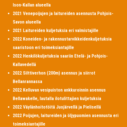
Ison-Kallan alueella
2021 Venepoijujen ja laitureiden asennusta Pohjois-
Savon alueella
2021 Laitureiden kuljetuksia eri valmistajille
2022 Koneiden- ja rakennustarvikkeidenkuljetuksia
saaristoon eri toimeksiantajille
2022 Henkilökuljetuksia saariin Etelä- ja Pohjois-
Kallavedellä
2022 Silttiverhon (200m) asennus ja siirrot
Bellanrannassa
2022 Kelluvan vesipuiston ankkuroinnin asennus
Bellawakelle, lautalla ilotulittajien kuljetuksia
2022 Väylänhoitotöitä Juojärvellä ja Pielisellä
2022 Poijujen, laitureiden ja öljypuomien asennusta eri
toimeksiantajille