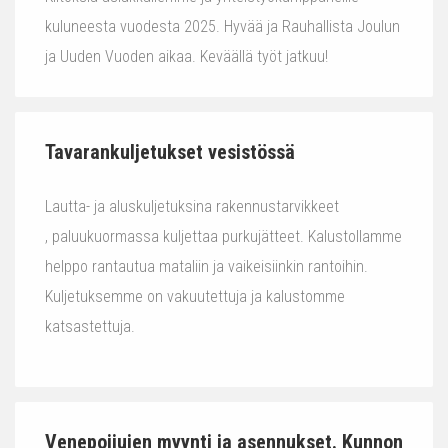
kuluneesta vuodesta 2025. Hyvää ja Rauhallista Joulun
ja Uuden Vuoden aikaa. Keväällä työt jatkuu!
Tavarankuljetukset vesistössä
Lautta- ja aluskuljetuksina rakennustarvikkeet
, paluukuormassa kuljettaa purkujätteet. Kalustollamme
helppo rantautua mataliin ja vaikeisiinkin rantoihin.
Kuljetuksemme on vakuutettuja ja kalustomme
katsastettuja.
Venepoijujen myynti ja asennukset. Kunnon