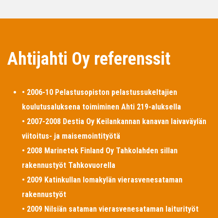
Ahtijahti Oy referenssit
• 2006-10 Pelastusopiston pelastussukeltajien
koulutusaluksena toimiminen Ahti 219-aluksella
• 2007-2008 Destia Oy Keilankannan kanavan laivaväylän
viitoitus- ja maisemointityötä
• 2008 Marinetek Finland Oy Tahkolahden sillan
rakennustyöt Tahkovuorella
• 2009 Katinkullan lomakylän vierasvenesataman
rakennustyöt
• 2009 Nilsiän sataman vierasvenesataman laiturityöt