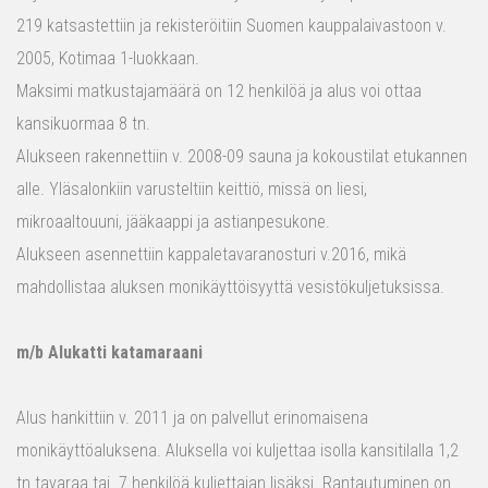
219 katsastettiin ja rekisteröitiin Suomen kauppalaivastoon v.
2005, Kotimaa 1-luokkaan.
Maksimi matkustajamäärä on 12 henkilöä ja alus voi ottaa
kansikuormaa 8 tn.
Alukseen rakennettiin v. 2008-09 sauna ja kokoustilat etukannen
alle. Yläsalonkiin varusteltiin keittiö, missä on liesi,
mikroaaltouuni, jääkaappi ja astianpesukone.
Alukseen asennettiin kappaletavaranosturi v.2016, mikä
mahdollistaa aluksen monikäyttöisyyttä vesistökuljetuksissa.
m/b Alukatti katamaraani
Alus hankittiin v. 2011 ja on palvellut erinomaisena
monikäyttöaluksena. Aluksella voi kuljettaa isolla kansitilalla 1,2
tn tavaraa tai 7 henkilöä kuljettajan lisäksi. Rantautuminen on