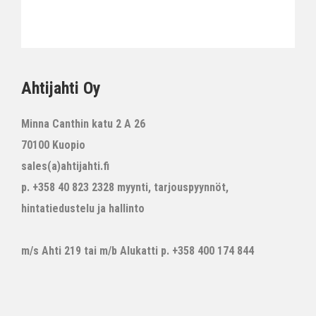
Ahtijahti Oy
Minna Canthin katu 2 A 26
70100 Kuopio
sales(a)ahtijahti.fi
p. +358 40 823 2328 myynti, tarjouspyynnöt,
hintatiedustelu ja hallinto
m/s Ahti 219 tai m/b Alukatti p. +358 400 174 844