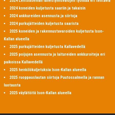
2024 Lentoaseman lähestymisvalojen työmaa eri tehtäviä
2024 koneiden kuljetusta saariin ja takaisin
2024 ankkureiden asennusta ja siirtoja
2024 purkujätteiden kuljetusta saarista
2025 koneiden ja rakennustavaroiden kuljetusta Ison-
Kallan alueella
2025 purkujätteiden kuljetusta Kallavedellä
2025 poijujen asennusta ja laitureiden ankkuroiteja eri
paikoissa Kallavedellä
2025 henkilökuljetuksia Ison-Kallan alueella
2025 ruoppauslautan siirtoja Puutossalmella ja rannan
luotausta
2025 väylätöitä Ison-Kallan alueella