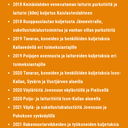
2018 Keinänlahden venesataman laiturin purkutöitä ja
laiturin (60m) kuljetus Kaislastenlahteen
2018 Ruoppauslautan kuljetusta Jännevirralle,
sukellustukialustoimintaa ja vanhan sillan purkutöitä
2019 Tavaran, koneiden ja henkilöiden kuljetuksia
Kallavedellä eri toimeksiantajille
2019 Poijujen asennusta ja laitureiden kuljetuksia eri
toimeksiantajille
2020 Tavaran, koneiden ja henkilöiden kuljetuksia Ison-
Kallan, Syvärin ja Vuotjärven alueilla
2020 Väylätöitä Joensuun väylästöllä ja Pielisellä
2020 Poiju- ja laituritöitä Ison-Kallan alueella
2021 Väylä- ja sukellustukialustöitä Joensuun ja
Puhoksen syväväylillä
2021 Rakennustarvikkeiden ja työkoneiden kuljetuksia