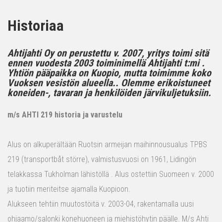
Historiaa
Ahtijahti Oy on perustettu v. 2007, yritys toimi sitä
ennen vuodesta 2003 toiminimellä Ahtijahti t:mi .
Yhtiön pääpaikka on Kuopio, mutta toimimme koko
Vuoksen vesistön alueella.. Olemme erikoistuneet
koneiden-, tavaran ja henkilöiden järvikuljetuksiin.
m/s AHTI 219 historia ja varustelu
Alus on alkuperältään Ruotsin armeijan maihinnousualus TPBS
219 (transportbåt större), valmistusvuosi on 1961, Lidingön
telakkassa Tukholman lähistöllä . Alus ostettiin Suomeen v. 2000
ja tuotiin meriteitse ajamalla Kuopioon.
Alukseen tehtiin muutostöitä v. 2003-04, rakentamalla uusi
ohjaamo/salonki konehuoneen ja miehistöhytin päälle. M/s Ahti