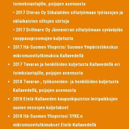
toimeksiantajille, poijujen asennusta
• 2017 Oteran Oy Siikalahden siltatyömaan työtasojen ja
väliaikaisten siltojen siirtoja
• 2017 Drillmare Oy Jännevirran siltatyömaan syväväylän
ruoppausproomujen kuljetusta
2017 Itä-Suomen Yliopisto/ Suomen Ympäristökeskus
mikromuovitutkimuksia Kallavedellä
2017 Tavaran ja henkilöiden kuljetusta Kallavedellä eri
toimksiantajille, poijujen asennusta
2018 Tavaran-, työkoneiden- ja henkilöiden kuljetusta
Kallavedellä, poijujen asennusta
2018 Etelä-Kallaveden kaupunkipuiston leiripaikkojen
uusien vessojen kuljetukset
2018 Itä-Suomen Yliopiston/ SYKE:n
mikromuovitutkimukset Etelä-Kallavedellä