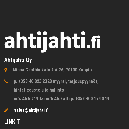
Ahtijahti Oy
Minna Canthin katu 2 A 26, 70100 Kuopio
p. +358 40 823 2328 myynti, tarjouspyynnöt,
hintatiedustelu ja hallinto
m/s Ahti 219 tai m/b Alukatti p. +358 400 174 844
sales@ahtijahti.fi
LINKIT