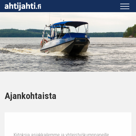
Ajankohtaista
Kiitoksia asiakkailemme ja yhteistyökumppaneille