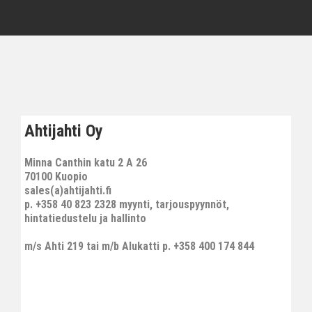
Ahtijahti Oy
Minna Canthin katu 2 A 26
70100 Kuopio
sales(a)ahtijahti.fi
p. +358 40 823 2328 myynti, tarjouspyynnöt,
hintatiedustelu ja hallinto
m/s Ahti 219 tai m/b Alukatti p. +358 400 174 844