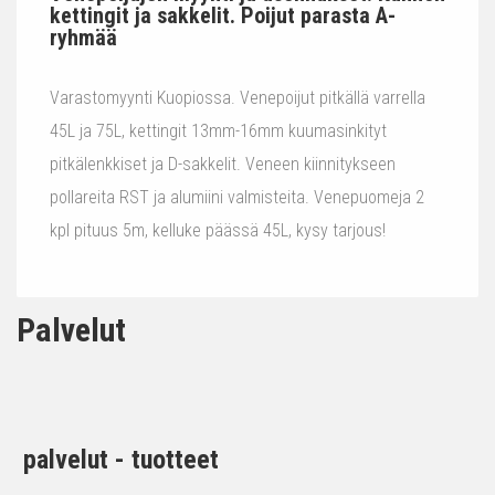
kettingit ja sakkelit. Poijut parasta A-
ryhmää
Varastomyynti Kuopiossa. Venepoijut pitkällä varrella
45L ja 75L, kettingit 13mm-16mm kuumasinkityt
pitkälenkkiset ja D-sakkelit. Veneen kiinnitykseen
pollareita RST ja alumiini valmisteita. Venepuomeja 2
kpl pituus 5m, kelluke päässä 45L, kysy tarjous!
Palvelut
palvelut - tuotteet