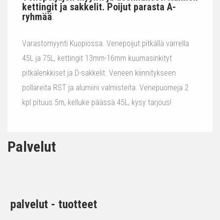
kettingit ja sakkelit. Poijut parasta A-
ryhmää
Varastomyynti Kuopiossa. Venepoijut pitkällä varrella
45L ja 75L, kettingit 13mm-16mm kuumasinkityt
pitkälenkkiset ja D-sakkelit. Veneen kiinnitykseen
pollareita RST ja alumiini valmisteita. Venepuomeja 2
kpl pituus 5m, kelluke päässä 45L, kysy tarjous!
Palvelut
palvelut - tuotteet