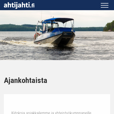
Ajankohtaista
Kiitoksia asiakkailemme ja yhteistyökumppaneille