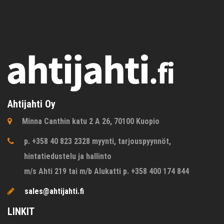
Ahtijahti Oy
Minna Canthin katu 2 A 26, 70100 Kuopio
p. +358 40 823 2328 myynti, tarjouspyynnöt,
hintatiedustelu ja hallinto
m/s Ahti 219 tai m/b Alukatti p. +358 400 174 844
sales@ahtijahti.fi
LINKIT