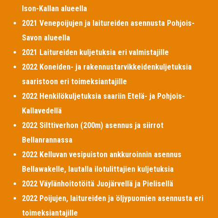
Ison-Kallan alueella
2021 Venepoijujen ja laitureiden asennusta Pohjois-
Savon alueella
2021 Laitureiden kuljetuksia eri valmistajille
2022 Koneiden- ja rakennustarvikkeidenkuljetuksia
saaristoon eri toimeksiantajille
2022 Henkilökuljetuksia saariin Etelä- ja Pohjois-
Kallavedellä
2022 Silttiverhon (200m) asennus ja siirrot
Bellanrannassa
2022 Kelluvan vesipuiston ankkuroinnin asennus
Bellawakelle, lautalla ilotulittajien kuljetuksia
2022 Väylänhoitotöitä Juojärvellä ja Pielisellä
2022 Poijujen, laitureiden ja öljypuomien asennusta eri
toimeksiantajille