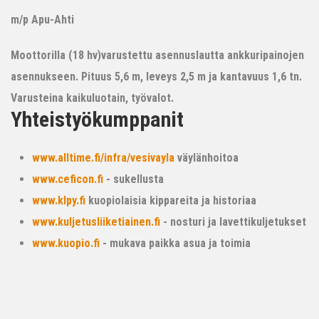
m/p Apu-Ahti
Moottorilla (18 hv)varustettu asennuslautta ankkuripainojen
asennukseen. Pituus 5,6 m, leveys 2,5 m ja kantavuus 1,6 tn.
Varusteina kaikuluotain, työvalot.
Yhteistyökumppanit
www.alltime.fi/infra/vesivayla
väylänhoitoa
www.ceficon.fi
- sukellusta
www.klpy.fi
kuopiolaisia kippareita ja historiaa
www.kuljetusliiketiainen.fi
- nosturi ja lavettikuljetukset
www.kuopio.fi
- mukava paikka asua ja toimia