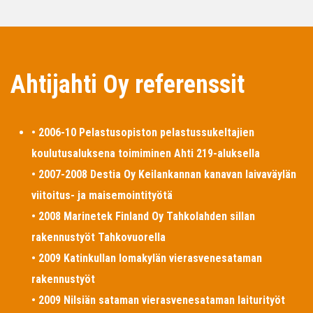
Ahtijahti Oy referenssit
• 2006-10 Pelastusopiston pelastussukeltajien
koulutusaluksena toimiminen Ahti 219-aluksella
• 2007-2008 Destia Oy Keilankannan kanavan laivaväylän
viitoitus- ja maisemointityötä
• 2008 Marinetek Finland Oy Tahkolahden sillan
rakennustyöt Tahkovuorella
• 2009 Katinkullan lomakylän vierasvenesataman
rakennustyöt
• 2009 Nilsiän sataman vierasvenesataman laiturityöt