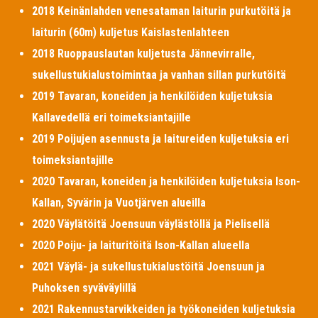
2018 Keinänlahden venesataman laiturin purkutöitä ja
laiturin (60m) kuljetus Kaislastenlahteen
2018 Ruoppauslautan kuljetusta Jännevirralle,
sukellustukialustoimintaa ja vanhan sillan purkutöitä
2019 Tavaran, koneiden ja henkilöiden kuljetuksia
Kallavedellä eri toimeksiantajille
2019 Poijujen asennusta ja laitureiden kuljetuksia eri
toimeksiantajille
2020 Tavaran, koneiden ja henkilöiden kuljetuksia Ison-
Kallan, Syvärin ja Vuotjärven alueilla
2020 Väylätöitä Joensuun väylästöllä ja Pielisellä
2020 Poiju- ja laituritöitä Ison-Kallan alueella
2021 Väylä- ja sukellustukialustöitä Joensuun ja
Puhoksen syväväylillä
2021 Rakennustarvikkeiden ja työkoneiden kuljetuksia