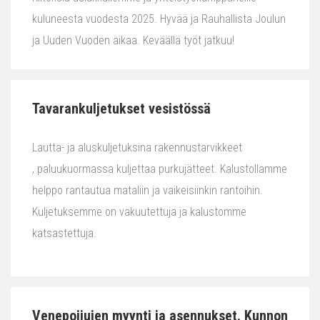
kuluneesta vuodesta 2025. Hyvää ja Rauhallista Joulun
ja Uuden Vuoden aikaa. Keväällä työt jatkuu!
Tavarankuljetukset vesistössä
Lautta- ja aluskuljetuksina rakennustarvikkeet
, paluukuormassa kuljettaa purkujätteet. Kalustollamme
helppo rantautua mataliin ja vaikeisiinkin rantoihin.
Kuljetuksemme on vakuutettuja ja kalustomme
katsastettuja.
Venepoijujen myynti ja asennukset. Kunnon