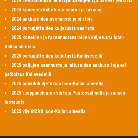
2024 Lentoaseman lähestymisvalojen työmaa eri tehtäviä
2024 koneiden kuljetusta saariin ja takaisin
2024 ankkureiden asennusta ja siirtoja
2024 purkujätteiden kuljetusta saarista
2025 koneiden ja rakennustavaroiden kuljetusta Ison-
Kallan alueella
2025 purkujätteiden kuljetusta Kallavedellä
2025 poijujen asennusta ja laitureiden ankkuroiteja eri
paikoissa Kallavedellä
2025 henkilökuljetuksia Ison-Kallan alueella
2025 ruoppauslautan siirtoja Puutossalmella ja rannan
luotausta
2025 väylätöitä Ison-Kallan alueella