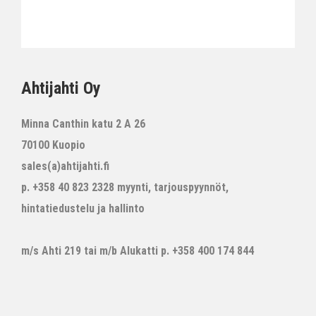
Ahtijahti Oy
Minna Canthin katu 2 A 26
70100 Kuopio
sales(a)ahtijahti.fi
p. +358 40 823 2328 myynti, tarjouspyynnöt,
hintatiedustelu ja hallinto
m/s Ahti 219 tai m/b Alukatti p. +358 400 174 844