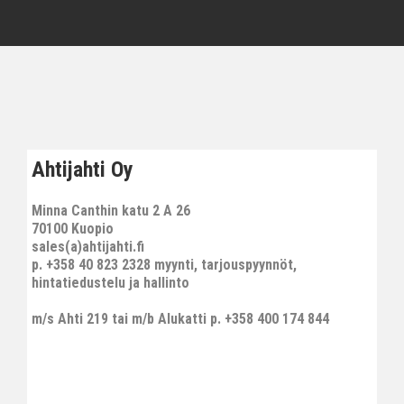
Ahtijahti Oy
Minna Canthin katu 2 A 26
70100 Kuopio
sales(a)ahtijahti.fi
p. +358 40 823 2328 myynti, tarjouspyynnöt,
hintatiedustelu ja hallinto
m/s Ahti 219 tai m/b Alukatti p. +358 400 174 844