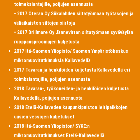
toimeksiantajille, poijujen asennusta
• 2017 Oteran Oy Siikalahden siltatyömaan työtasojen ja
väliaikaisten siltojen siirtoja
• 2017 Drillmare Oy Jännevirran siltatyömaan syväväylän
ruoppausproomujen kuljetusta
2017 Itä-Suomen Yliopisto/ Suomen Ympäristökeskus
mikromuovitutkimuksia Kallavedellä
2017 Tavaran ja henkilöiden kuljetusta Kallavedellä eri
toimksiantajille, poijujen asennusta
2018 Tavaran-, työkoneiden- ja henkilöiden kuljetusta
Kallavedellä, poijujen asennusta
2018 Etelä-Kallaveden kaupunkipuiston leiripaikkojen
uusien vessojen kuljetukset
2018 Itä-Suomen Yliopiston/ SYKE:n
mikromuovitutkimukset Etelä-Kallavedellä