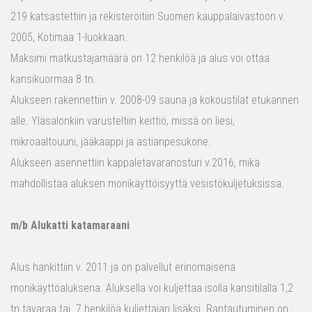
219 katsastettiin ja rekisteröitiin Suomen kauppalaivastoon v.
2005, Kotimaa 1-luokkaan.
Maksimi matkustajamäärä on 12 henkilöä ja alus voi ottaa
kansikuormaa 8 tn.
Alukseen rakennettiin v. 2008-09 sauna ja kokoustilat etukannen
alle. Yläsalonkiin varusteltiin keittiö, missä on liesi,
mikroaaltouuni, jääkaappi ja astianpesukone.
Alukseen asennettiin kappaletavaranosturi v.2016, mikä
mahdollistaa aluksen monikäyttöisyyttä vesistökuljetuksissa.
m/b Alukatti katamaraani
Alus hankittiin v. 2011 ja on palvellut erinomaisena
monikäyttöaluksena. Aluksella voi kuljettaa isolla kansitilalla 1,2
tn tavaraa tai 7 henkilöä kuljettajan lisäksi. Rantautuminen on