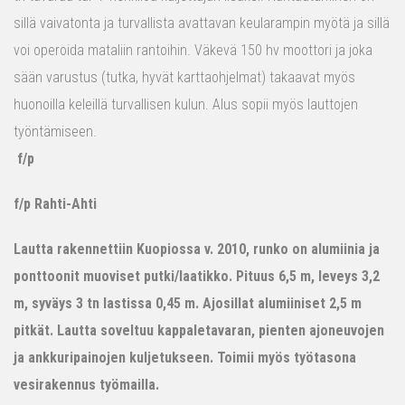
sillä vaivatonta ja turvallista avattavan keularampin myötä ja sillä
voi operoida mataliin rantoihin. Väkevä 150 hv moottori ja joka
sään varustus (tutka, hyvät karttaohjelmat) takaavat myös
huonoilla keleillä turvallisen kulun. Alus sopii myös lauttojen
työntämiseen.
f/p
f/p Rahti-Ahti
Lautta rakennettiin Kuopiossa v. 2010, runko on alumiinia ja
ponttoonit muoviset putki/laatikko. Pituus 6,5 m, leveys 3,2
m, syväys 3 tn lastissa 0,45 m. Ajosillat alumiiniset 2,5 m
pitkät. Lautta soveltuu kappaletavaran, pienten ajoneuvojen
ja ankkuripainojen kuljetukseen. Toimii myös työtasona
vesirakennus työmailla.