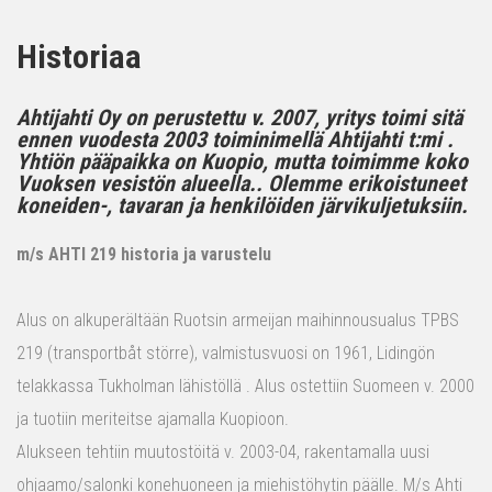
Historiaa
Ahtijahti Oy on perustettu v. 2007, yritys toimi sitä
ennen vuodesta 2003 toiminimellä Ahtijahti t:mi .
Yhtiön pääpaikka on Kuopio, mutta toimimme koko
Vuoksen vesistön alueella.. Olemme erikoistuneet
koneiden-, tavaran ja henkilöiden järvikuljetuksiin.
m/s AHTI 219 historia ja varustelu
Alus on alkuperältään Ruotsin armeijan maihinnousualus TPBS
219 (transportbåt större), valmistusvuosi on 1961, Lidingön
telakkassa Tukholman lähistöllä . Alus ostettiin Suomeen v. 2000
ja tuotiin meriteitse ajamalla Kuopioon.
Alukseen tehtiin muutostöitä v. 2003-04, rakentamalla uusi
ohjaamo/salonki konehuoneen ja miehistöhytin päälle. M/s Ahti