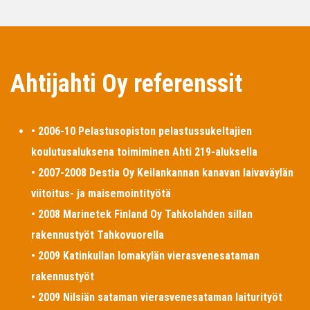
Ahtijahti Oy referenssit
• 2006-10 Pelastusopiston pelastussukeltajien
koulutusaluksena toimiminen Ahti 219-aluksella
• 2007-2008 Destia Oy Keilankannan kanavan laivaväylän
viitoitus- ja maisemointityötä
• 2008 Marinetek Finland Oy Tahkolahden sillan
rakennustyöt Tahkovuorella
• 2009 Katinkullan lomakylän vierasvenesataman
rakennustyöt
• 2009 Nilsiän sataman vierasvenesataman laiturityöt