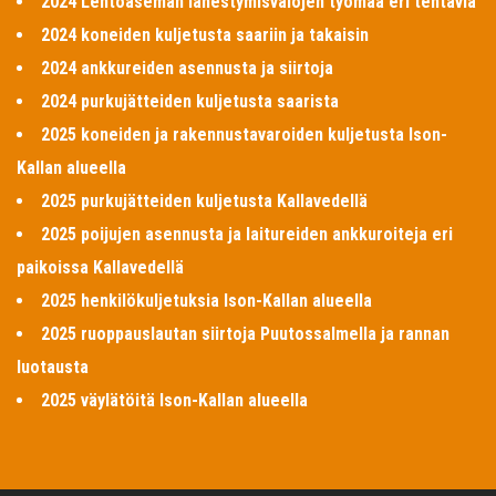
2024 Lentoaseman lähestymisvalojen työmaa eri tehtäviä
2024 koneiden kuljetusta saariin ja takaisin
2024 ankkureiden asennusta ja siirtoja
2024 purkujätteiden kuljetusta saarista
2025 koneiden ja rakennustavaroiden kuljetusta Ison-
Kallan alueella
2025 purkujätteiden kuljetusta Kallavedellä
2025 poijujen asennusta ja laitureiden ankkuroiteja eri
paikoissa Kallavedellä
2025 henkilökuljetuksia Ison-Kallan alueella
2025 ruoppauslautan siirtoja Puutossalmella ja rannan
luotausta
2025 väylätöitä Ison-Kallan alueella