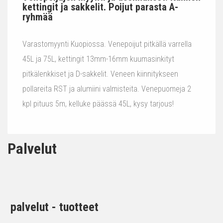
kettingit ja sakkelit. Poijut parasta A-
ryhmää
Varastomyynti Kuopiossa. Venepoijut pitkällä varrella
45L ja 75L, kettingit 13mm-16mm kuumasinkityt
pitkälenkkiset ja D-sakkelit. Veneen kiinnitykseen
pollareita RST ja alumiini valmisteita. Venepuomeja 2
kpl pituus 5m, kelluke päässä 45L, kysy tarjous!
Palvelut
palvelut - tuotteet