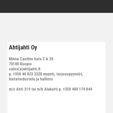
Ahtijahti Oy
Minna Canthin katu 2 A 26
70100 Kuopio
sales(a)ahtijahti.fi
p. +358 40 823 2328 myynti, tarjouspyynnöt,
hintatiedustelu ja hallinto
m/s Ahti 219 tai m/b Alukatti p. +358 400 174 844