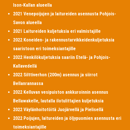
Ison-Kallan alueella
2021 Venepoijujen ja laitureiden asennusta Pohjois-
Savon alueella
2021 Laitureiden kuljetuksia eri valmistajille
2022 Koneiden- ja rakennustarvikkeidenkuljetuksia
saaristoon eri toimeksiantajille
2022 Henkilökuljetuksia saariin Etelä- ja Pohjois-
Kallavedellä
2022 Silttiverhon (200m) asennus ja siirrot
Bellanrannassa
2022 Kelluvan vesipuiston ankkuroinnin asennus
Bellawakelle, lautalla ilotulittajien kuljetuksia
2022 Väylänhoitotöitä Juojärvellä ja Pielisellä
2022 Poijujen, laitureiden ja öljypuomien asennusta eri
toimeksiantajille