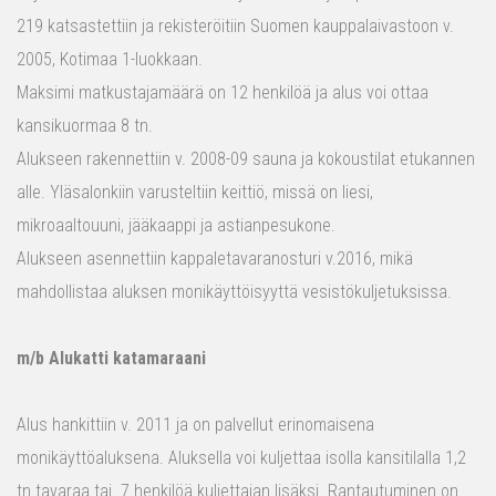
219 katsastettiin ja rekisteröitiin Suomen kauppalaivastoon v.
2005, Kotimaa 1-luokkaan.
Maksimi matkustajamäärä on 12 henkilöä ja alus voi ottaa
kansikuormaa 8 tn.
Alukseen rakennettiin v. 2008-09 sauna ja kokoustilat etukannen
alle. Yläsalonkiin varusteltiin keittiö, missä on liesi,
mikroaaltouuni, jääkaappi ja astianpesukone.
Alukseen asennettiin kappaletavaranosturi v.2016, mikä
mahdollistaa aluksen monikäyttöisyyttä vesistökuljetuksissa.
m/b Alukatti katamaraani
Alus hankittiin v. 2011 ja on palvellut erinomaisena
monikäyttöaluksena. Aluksella voi kuljettaa isolla kansitilalla 1,2
tn tavaraa tai 7 henkilöä kuljettajan lisäksi. Rantautuminen on