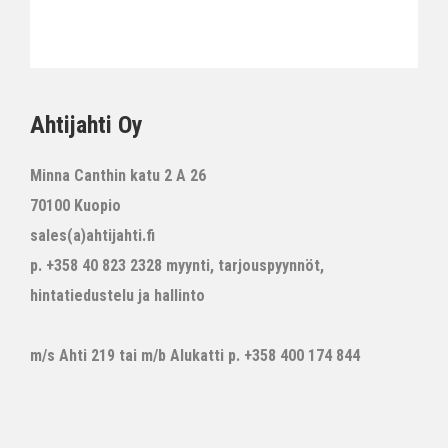
Ahtijahti Oy
Minna Canthin katu 2 A 26
70100 Kuopio
sales(a)ahtijahti.fi
p. +358 40 823 2328 myynti, tarjouspyynnöt,
hintatiedustelu ja hallinto
m/s Ahti 219 tai m/b Alukatti p. +358 400 174 844