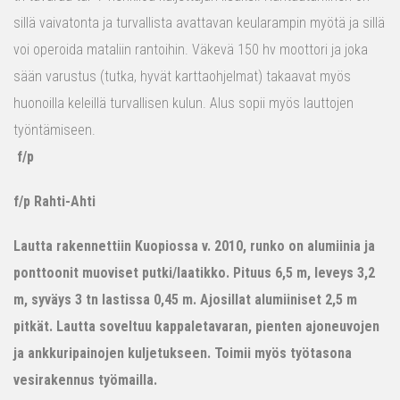
sillä vaivatonta ja turvallista avattavan keularampin myötä ja sillä
voi operoida mataliin rantoihin. Väkevä 150 hv moottori ja joka
sään varustus (tutka, hyvät karttaohjelmat) takaavat myös
huonoilla keleillä turvallisen kulun. Alus sopii myös lauttojen
työntämiseen.
f/p
f/p Rahti-Ahti
Lautta rakennettiin Kuopiossa v. 2010, runko on alumiinia ja
ponttoonit muoviset putki/laatikko. Pituus 6,5 m, leveys 3,2
m, syväys 3 tn lastissa 0,45 m. Ajosillat alumiiniset 2,5 m
pitkät. Lautta soveltuu kappaletavaran, pienten ajoneuvojen
ja ankkuripainojen kuljetukseen. Toimii myös työtasona
vesirakennus työmailla.