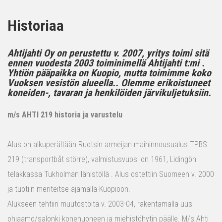
Historiaa
Ahtijahti Oy on perustettu v. 2007, yritys toimi sitä
ennen vuodesta 2003 toiminimellä Ahtijahti t:mi .
Yhtiön pääpaikka on Kuopio, mutta toimimme koko
Vuoksen vesistön alueella.. Olemme erikoistuneet
koneiden-, tavaran ja henkilöiden järvikuljetuksiin.
m/s AHTI 219 historia ja varustelu
Alus on alkuperältään Ruotsin armeijan maihinnousualus TPBS
219 (transportbåt större), valmistusvuosi on 1961, Lidingön
telakkassa Tukholman lähistöllä . Alus ostettiin Suomeen v. 2000
ja tuotiin meriteitse ajamalla Kuopioon.
Alukseen tehtiin muutostöitä v. 2003-04, rakentamalla uusi
ohjaamo/salonki konehuoneen ja miehistöhytin päälle. M/s Ahti