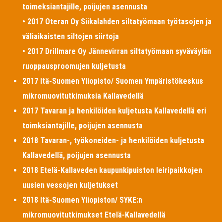
toimeksiantajille, poijujen asennusta
• 2017 Oteran Oy Siikalahden siltatyömaan työtasojen ja
väliaikaisten siltojen siirtoja
• 2017 Drillmare Oy Jännevirran siltatyömaan syväväylän
ruoppausproomujen kuljetusta
2017 Itä-Suomen Yliopisto/ Suomen Ympäristökeskus
mikromuovitutkimuksia Kallavedellä
2017 Tavaran ja henkilöiden kuljetusta Kallavedellä eri
toimksiantajille, poijujen asennusta
2018 Tavaran-, työkoneiden- ja henkilöiden kuljetusta
Kallavedellä, poijujen asennusta
2018 Etelä-Kallaveden kaupunkipuiston leiripaikkojen
uusien vessojen kuljetukset
2018 Itä-Suomen Yliopiston/ SYKE:n
mikromuovitutkimukset Etelä-Kallavedellä