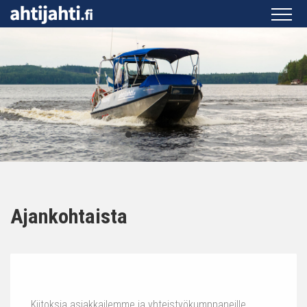
Ajankohtaista
Kiitoksia asiakkailemme ja yhteistyökumppaneille