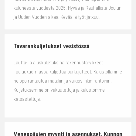
kuluneesta vuodesta 2025. Hyvää ja Rauhallista Joulun
ja Uuden Vuoden aikaa. Keväällä työt jatkuu!
Tavarankuljetukset vesistössä
Lautta- ja aluskuljetuksina rakennustarvikkeet
, paluukuormassa kuljettaa purkujätteet. Kalustollamme
helppo rantautua mataliin ja vaikeisiinkin rantoihin.
Kuljetuksemme on vakuutettuja ja kalustomme
katsastettuja.
Venepoijujen myynti ja asennukset. Kunnon