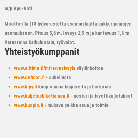
m/p Apu-Ahti
Moottorilla (18 hv)varustettu asennuslautta ankkuripainojen
asennukseen. Pituus 5,6 m, leveys 2,5 m ja kantavuus 1,6 tn.
Varusteina kaikuluotain, työvalot.
Yhteistyökumppanit
www.alltime.fi/infra/vesivayla
väylänhoitoa
www.ceficon.fi
- sukellusta
www.klpy.fi
kuopiolaisia kippareita ja historiaa
www.kuljetusliiketiainen.fi
- nosturi ja lavettikuljetukset
www.kuopio.fi
- mukava paikka asua ja toimia