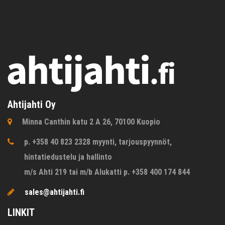
Ahtijahti Oy
Minna Canthin katu 2 A 26, 70100 Kuopio
p. +358 40 823 2328 myynti, tarjouspyynnöt,
hintatiedustelu ja hallinto
m/s Ahti 219 tai m/b Alukatti p. +358 400 174 844
sales@ahtijahti.fi
LINKIT