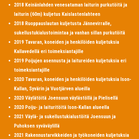
2018 Keinänlahden venesataman laiturin purkutöitä ja
laiturin (60m) kuljetus Kaislastenlahteen
2018 Ruoppauslautan kuljetusta Jännevirralle,
sukellustukialustoimintaa ja vanhan sillan purkutöitä
2019 Tavaran, koneiden ja henkilöiden kuljetuksia
Kallavedellä eri toimeksiantajille
2019 Poijujen asennusta ja laitureiden kuljetuksia eri
toimeksiantajille
2020 Tavaran, koneiden ja henkilöiden kuljetuksia Ison-
Kallan, Syvärin ja Vuotjärven alueilla
2020 Väylätöitä Joensuun väylästöllä ja Pielisellä
2020 Poiju- ja laituritöitä Ison-Kallan alueella
2021 Väylä- ja sukellustukialustöitä Joensuun ja
Puhoksen syväväylillä
2021 Rakennustarvikkeiden ja työkoneiden kuljetuksia