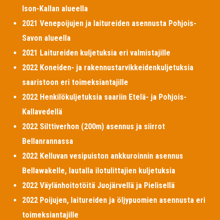
Ison-Kallan alueella
2021 Venepoijujen ja laitureiden asennusta Pohjois-
Savon alueella
2021 Laitureiden kuljetuksia eri valmistajille
2022 Koneiden- ja rakennustarvikkeidenkuljetuksia
saaristoon eri toimeksiantajille
2022 Henkilökuljetuksia saariin Etelä- ja Pohjois-
Kallavedellä
2022 Silttiverhon (200m) asennus ja siirrot
Bellanrannassa
2022 Kelluvan vesipuiston ankkuroinnin asennus
Bellawakelle, lautalla ilotulittajien kuljetuksia
2022 Väylänhoitotöitä Juojärvellä ja Pielisellä
2022 Poijujen, laitureiden ja öljypuomien asennusta eri
toimeksiantajille