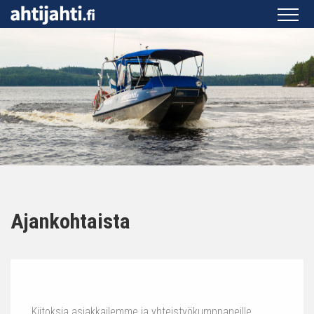
Ajankohtaista
Kiitoksia asiakkailemme ja yhteistyökumppaneille