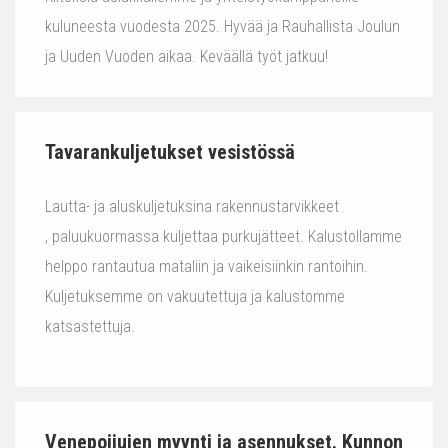
kuluneesta vuodesta 2025. Hyvää ja Rauhallista Joulun
ja Uuden Vuoden aikaa. Keväällä työt jatkuu!
Tavarankuljetukset vesistössä
Lautta- ja aluskuljetuksina rakennustarvikkeet
, paluukuormassa kuljettaa purkujätteet. Kalustollamme
helppo rantautua mataliin ja vaikeisiinkin rantoihin.
Kuljetuksemme on vakuutettuja ja kalustomme
katsastettuja.
Venepoijujen myynti ja asennukset. Kunnon