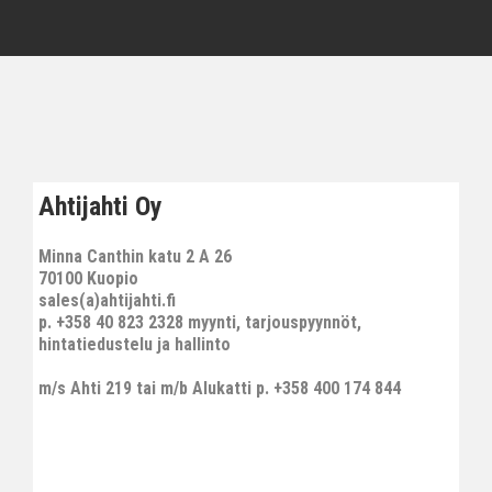
Ahtijahti Oy
Minna Canthin katu 2 A 26
70100 Kuopio
sales(a)ahtijahti.fi
p. +358 40 823 2328 myynti, tarjouspyynnöt,
hintatiedustelu ja hallinto
m/s Ahti 219 tai m/b Alukatti p. +358 400 174 844