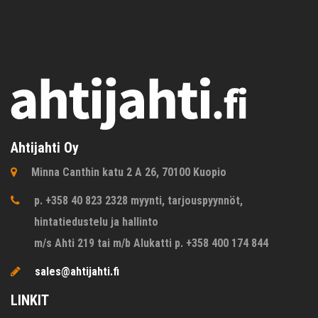
Ahtijahti Oy
Minna Canthin katu 2 A 26, 70100 Kuopio
p. +358 40 823 2328 myynti, tarjouspyynnöt,
hintatiedustelu ja hallinto
m/s Ahti 219 tai m/b Alukatti p. +358 400 174 844
sales@ahtijahti.fi
LINKIT