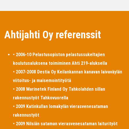
Ahtijahti Oy referenssit
• 2006-10 Pelastusopiston pelastussukeltajien
koulutusaluksena toimiminen Ahti 219-aluksella
• 2007-2008 Destia Oy Keilankannan kanavan laivaväylän
viitoitus- ja maisemointityötä
• 2008 Marinetek Finland Oy Tahkolahden sillan
rakennustyöt Tahkovuorella
• 2009 Katinkullan lomakylän vierasvenesataman
rakennustyöt
• 2009 Nilsiän sataman vierasvenesataman laiturityöt