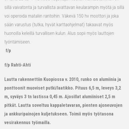
sillä vaivatonta ja turvallista avattavan keularampin myötä ja sillä
voi operoida mataliin rantoihin. Väkevä 150 hv moottori ja joka
sään varustus (tutka, hyvät karttaohjelmat) takaavat myös
huonoilla keleillä turvallisen kulun. Alus sopii myös lauttojen
työntämiseen.
f/p
f/p Rahti-Ahti
Lautta rakennettiin Kuopiossa v. 2010, runko on alumiinia ja
ponttoonit muoviset putki/laatikko. Pituus 6,5 m, leveys 3,2
m, syväys 3 tn lastissa 0,45 m. Ajosillat alumiiniset 2,5 m
pitkät. Lautta soveltuu kappaletavaran, pienten ajoneuvojen
ja ankkuripainojen kuljetukseen. Toimii myös työtasona
vesirakennus työmailla.