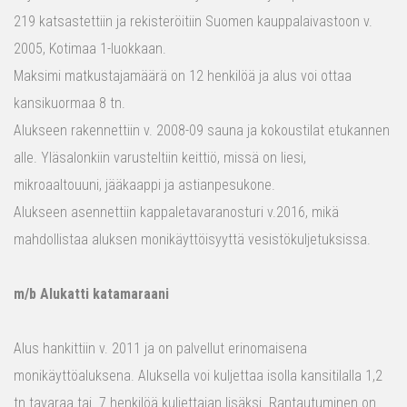
219 katsastettiin ja rekisteröitiin Suomen kauppalaivastoon v.
2005, Kotimaa 1-luokkaan.
Maksimi matkustajamäärä on 12 henkilöä ja alus voi ottaa
kansikuormaa 8 tn.
Alukseen rakennettiin v. 2008-09 sauna ja kokoustilat etukannen
alle. Yläsalonkiin varusteltiin keittiö, missä on liesi,
mikroaaltouuni, jääkaappi ja astianpesukone.
Alukseen asennettiin kappaletavaranosturi v.2016, mikä
mahdollistaa aluksen monikäyttöisyyttä vesistökuljetuksissa.
m/b Alukatti katamaraani
Alus hankittiin v. 2011 ja on palvellut erinomaisena
monikäyttöaluksena. Aluksella voi kuljettaa isolla kansitilalla 1,2
tn tavaraa tai 7 henkilöä kuljettajan lisäksi. Rantautuminen on