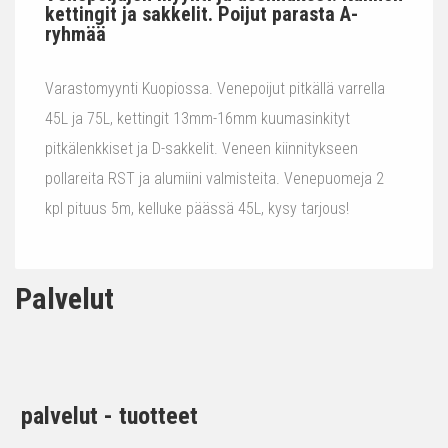
kettingit ja sakkelit. Poijut parasta A-
ryhmää
Varastomyynti Kuopiossa. Venepoijut pitkällä varrella
45L ja 75L, kettingit 13mm-16mm kuumasinkityt
pitkälenkkiset ja D-sakkelit. Veneen kiinnitykseen
pollareita RST ja alumiini valmisteita. Venepuomeja 2
kpl pituus 5m, kelluke päässä 45L, kysy tarjous!
Palvelut
palvelut - tuotteet