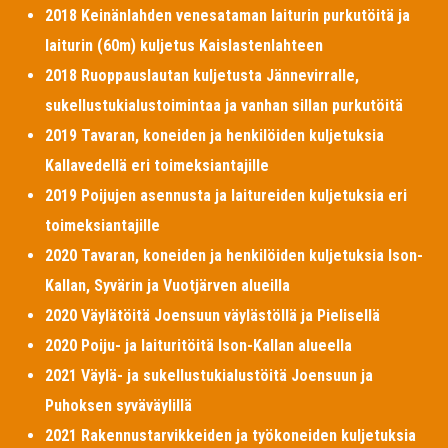
2018 Keinänlahden venesataman laiturin purkutöitä ja
laiturin (60m) kuljetus Kaislastenlahteen
2018 Ruoppauslautan kuljetusta Jännevirralle,
sukellustukialustoimintaa ja vanhan sillan purkutöitä
2019 Tavaran, koneiden ja henkilöiden kuljetuksia
Kallavedellä eri toimeksiantajille
2019 Poijujen asennusta ja laitureiden kuljetuksia eri
toimeksiantajille
2020 Tavaran, koneiden ja henkilöiden kuljetuksia Ison-
Kallan, Syvärin ja Vuotjärven alueilla
2020 Väylätöitä Joensuun väylästöllä ja Pielisellä
2020 Poiju- ja laituritöitä Ison-Kallan alueella
2021 Väylä- ja sukellustukialustöitä Joensuun ja
Puhoksen syväväylillä
2021 Rakennustarvikkeiden ja työkoneiden kuljetuksia