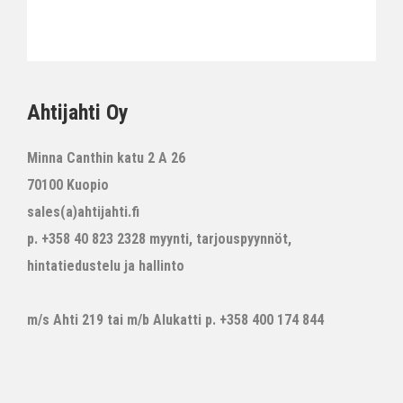
Ahtijahti Oy
Minna Canthin katu 2 A 26
70100 Kuopio
sales(a)ahtijahti.fi
p. +358 40 823 2328 myynti, tarjouspyynnöt,
hintatiedustelu ja hallinto
m/s Ahti 219 tai m/b Alukatti p. +358 400 174 844