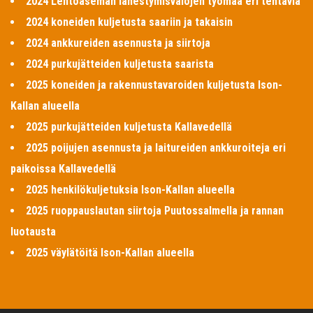
2024 Lentoaseman lähestymisvalojen työmaa eri tehtäviä
2024 koneiden kuljetusta saariin ja takaisin
2024 ankkureiden asennusta ja siirtoja
2024 purkujätteiden kuljetusta saarista
2025 koneiden ja rakennustavaroiden kuljetusta Ison-
Kallan alueella
2025 purkujätteiden kuljetusta Kallavedellä
2025 poijujen asennusta ja laitureiden ankkuroiteja eri
paikoissa Kallavedellä
2025 henkilökuljetuksia Ison-Kallan alueella
2025 ruoppauslautan siirtoja Puutossalmella ja rannan
luotausta
2025 väylätöitä Ison-Kallan alueella