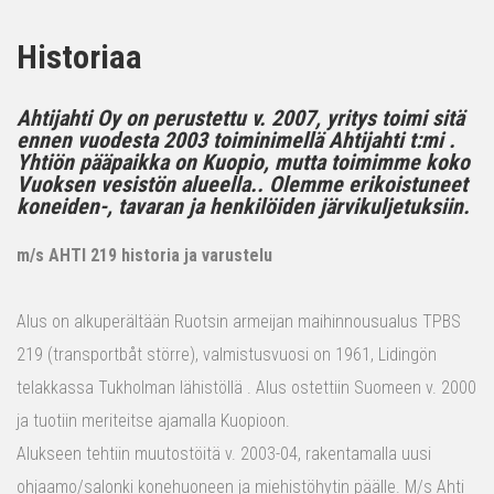
Historiaa
Ahtijahti Oy on perustettu v. 2007, yritys toimi sitä
ennen vuodesta 2003 toiminimellä Ahtijahti t:mi .
Yhtiön pääpaikka on Kuopio, mutta toimimme koko
Vuoksen vesistön alueella.. Olemme erikoistuneet
koneiden-, tavaran ja henkilöiden järvikuljetuksiin.
m/s AHTI 219 historia ja varustelu
Alus on alkuperältään Ruotsin armeijan maihinnousualus TPBS
219 (transportbåt större), valmistusvuosi on 1961, Lidingön
telakkassa Tukholman lähistöllä . Alus ostettiin Suomeen v. 2000
ja tuotiin meriteitse ajamalla Kuopioon.
Alukseen tehtiin muutostöitä v. 2003-04, rakentamalla uusi
ohjaamo/salonki konehuoneen ja miehistöhytin päälle. M/s Ahti