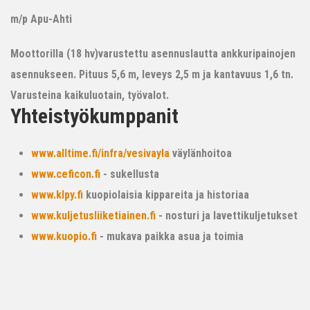
m/p Apu-Ahti
Moottorilla (18 hv)varustettu asennuslautta ankkuripainojen
asennukseen. Pituus 5,6 m, leveys 2,5 m ja kantavuus 1,6 tn.
Varusteina kaikuluotain, työvalot.
Yhteistyökumppanit
www.alltime.fi/infra/vesivayla
väylänhoitoa
www.ceficon.fi
- sukellusta
www.klpy.fi
kuopiolaisia kippareita ja historiaa
www.kuljetusliiketiainen.fi
- nosturi ja lavettikuljetukset
www.kuopio.fi
- mukava paikka asua ja toimia