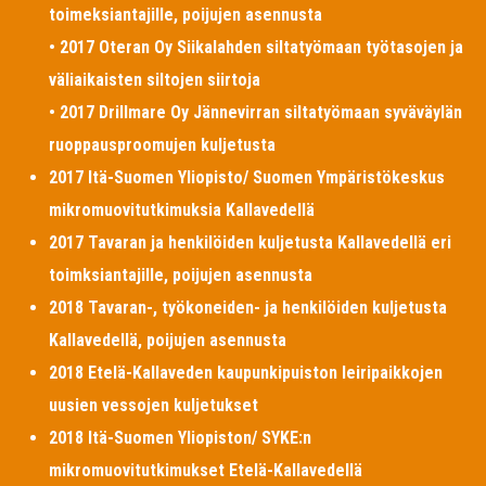
toimeksiantajille, poijujen asennusta
• 2017 Oteran Oy Siikalahden siltatyömaan työtasojen ja
väliaikaisten siltojen siirtoja
• 2017 Drillmare Oy Jännevirran siltatyömaan syväväylän
ruoppausproomujen kuljetusta
2017 Itä-Suomen Yliopisto/ Suomen Ympäristökeskus
mikromuovitutkimuksia Kallavedellä
2017 Tavaran ja henkilöiden kuljetusta Kallavedellä eri
toimksiantajille, poijujen asennusta
2018 Tavaran-, työkoneiden- ja henkilöiden kuljetusta
Kallavedellä, poijujen asennusta
2018 Etelä-Kallaveden kaupunkipuiston leiripaikkojen
uusien vessojen kuljetukset
2018 Itä-Suomen Yliopiston/ SYKE:n
mikromuovitutkimukset Etelä-Kallavedellä