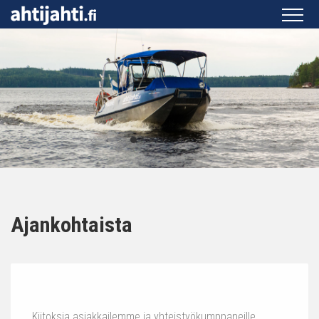
Ajankohtaista
Kiitoksia asiakkailemme ja yhteistyökumppaneille