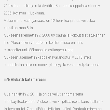
219 katsastettiin ja rekisteröitiin Suomen kauppalaivastoon v.
2005, Kotimaa 1-luokkaan.
Maksimi matkustajamäärä on 12 henkilöä ja alus voi ottaa
kansikuormaa 8 tn.
Alukseen rakennettiin v. 2008-09 sauna ja kokoustilat etukannen
alle. Yläsalonkiin varusteltiin keittiö, missä on liesi,
mikroaaltouuni, jääkaappi ja astianpesukone.
Alukseen asennettiin kappaletavaranosturi v.2016, mikä
mahdollistaa aluksen monikäyttöisyyttä vesistökuljetuksissa.
m/b Alukatti katamaraani
Alus hankittiin v. 2011 ja on palvellut erinomaisena
monikäyttöaluksena. Aluksella voi kuljettaa isolla kansitilalla 1,2
tn tavaraa tai 7 henkilöä kuljettajan lisäksi. Rantautuminen on