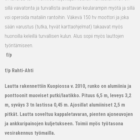
sillä vaivatonta ja turvallista avattavan keularampin myötä ja sillä
voi operoida mataliin rantoihin. Väkevä 150 hv moottori ja joka
sään varustus (tutka, hyvät karttaohjelmat) takaavat myös
huonoilla keleillä turvallisen kulun. Alus sopii myös lauttojen
työntämiseen.
f/p
f/p Rahti-Ahti
Lautta rakennettiin Kuopiossa v. 2010, runko on alumiinia ja
ponttoonit muoviset putki/laatikko. Pituus 6,5 m, leveys 3,2
m, syväys 3 tn lastissa 0,45 m. Ajosillat alumiiniset 2,5 m
pitkät. Lautta soveltuu kappaletavaran, pienten ajoneuvojen
ja ankkuripainojen kuljetukseen. Toimii myös työtasona
vesirakennus työmailla.