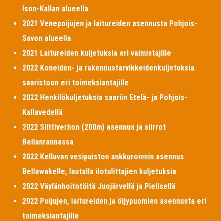
Ison-Kallan alueella
2021 Venepoijujen ja laitureiden asennusta Pohjois-
Savon alueella
2021 Laitureiden kuljetuksia eri valmistajille
2022 Koneiden- ja rakennustarvikkeidenkuljetuksia
saaristoon eri toimeksiantajille
2022 Henkilökuljetuksia saariin Etelä- ja Pohjois-
Kallavedellä
2022 Silttiverhon (200m) asennus ja siirrot
Bellanrannassa
2022 Kelluvan vesipuiston ankkuroinnin asennus
Bellawakelle, lautalla ilotulittajien kuljetuksia
2022 Väylänhoitotöitä Juojärvellä ja Pielisellä
2022 Poijujen, laitureiden ja öljypuomien asennusta eri
toimeksiantajille