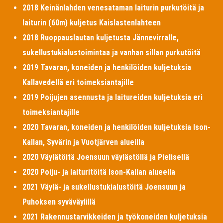
2018 Keinänlahden venesataman laiturin purkutöitä ja
laiturin (60m) kuljetus Kaislastenlahteen
2018 Ruoppauslautan kuljetusta Jännevirralle,
sukellustukialustoimintaa ja vanhan sillan purkutöitä
2019 Tavaran, koneiden ja henkilöiden kuljetuksia
Kallavedellä eri toimeksiantajille
2019 Poijujen asennusta ja laitureiden kuljetuksia eri
toimeksiantajille
2020 Tavaran, koneiden ja henkilöiden kuljetuksia Ison-
Kallan, Syvärin ja Vuotjärven alueilla
2020 Väylätöitä Joensuun väylästöllä ja Pielisellä
2020 Poiju- ja laituritöitä Ison-Kallan alueella
2021 Väylä- ja sukellustukialustöitä Joensuun ja
Puhoksen syväväylillä
2021 Rakennustarvikkeiden ja työkoneiden kuljetuksia