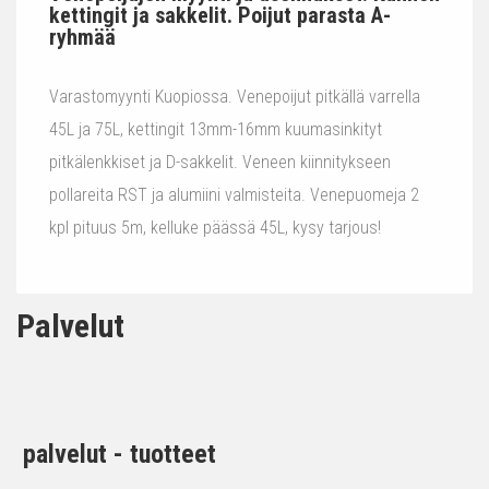
kettingit ja sakkelit. Poijut parasta A-
ryhmää
Varastomyynti Kuopiossa. Venepoijut pitkällä varrella
45L ja 75L, kettingit 13mm-16mm kuumasinkityt
pitkälenkkiset ja D-sakkelit. Veneen kiinnitykseen
pollareita RST ja alumiini valmisteita. Venepuomeja 2
kpl pituus 5m, kelluke päässä 45L, kysy tarjous!
Palvelut
palvelut - tuotteet