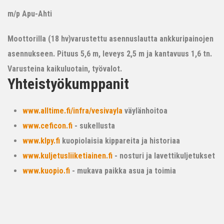
m/p Apu-Ahti
Moottorilla (18 hv)varustettu asennuslautta ankkuripainojen
asennukseen. Pituus 5,6 m, leveys 2,5 m ja kantavuus 1,6 tn.
Varusteina kaikuluotain, työvalot.
Yhteistyökumppanit
www.alltime.fi/infra/vesivayla
väylänhoitoa
www.ceficon.fi
- sukellusta
www.klpy.fi
kuopiolaisia kippareita ja historiaa
www.kuljetusliiketiainen.fi
- nosturi ja lavettikuljetukset
www.kuopio.fi
- mukava paikka asua ja toimia