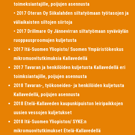
toimeksiantajille, poijujen asennusta
• 2017 Oteran Oy Siikalahden siltatyömaan työtasojen ja
väliaikaisten siltojen siirtoja
• 2017 Drillmare Oy Jännevirran siltatyömaan syväväylän
ruoppausproomujen kuljetusta
2017 Itä-Suomen Yliopisto/ Suomen Ympäristökeskus
mikromuovitutkimuksia Kallavedellä
2017 Tavaran ja henkilöiden kuljetusta Kallavedellä eri
toimksiantajille, poijujen asennusta
2018 Tavaran-, työkoneiden- ja henkilöiden kuljetusta
Kallavedellä, poijujen asennusta
2018 Etelä-Kallaveden kaupunkipuiston leiripaikkojen
uusien vessojen kuljetukset
2018 Itä-Suomen Yliopiston/ SYKE:n
mikromuovitutkimukset Etelä-Kallavedellä