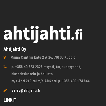
Ahtijahti Oy
Minna Canthin katu 2 A 26, 70100 Kuopio
p. +358 40 823 2328 myynti, tarjouspyynnöt,
hintatiedustelu ja hallinto
m/s Ahti 219 tai m/b Alukatti p. +358 400 174 844
sales@ahtijahti.fi
LINKIT