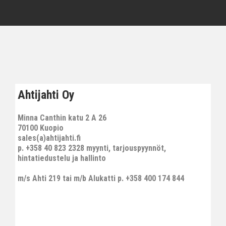
Ahtijahti Oy
Minna Canthin katu 2 A 26
70100 Kuopio
sales(a)ahtijahti.fi
p. +358 40 823 2328 myynti, tarjouspyynnöt,
hintatiedustelu ja hallinto
m/s Ahti 219 tai m/b Alukatti p. +358 400 174 844