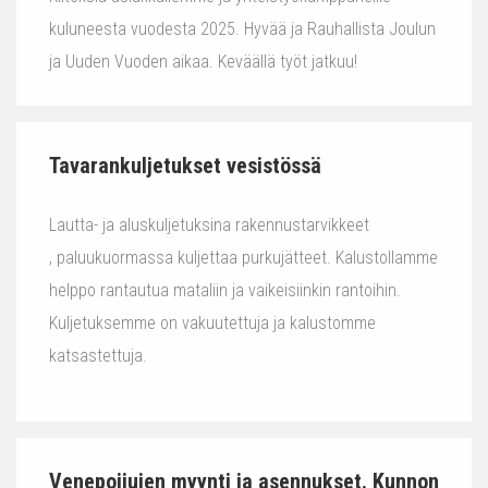
kuluneesta vuodesta 2025. Hyvää ja Rauhallista Joulun
ja Uuden Vuoden aikaa. Keväällä työt jatkuu!
Tavarankuljetukset vesistössä
Lautta- ja aluskuljetuksina rakennustarvikkeet
, paluukuormassa kuljettaa purkujätteet. Kalustollamme
helppo rantautua mataliin ja vaikeisiinkin rantoihin.
Kuljetuksemme on vakuutettuja ja kalustomme
katsastettuja.
Venepoijujen myynti ja asennukset. Kunnon