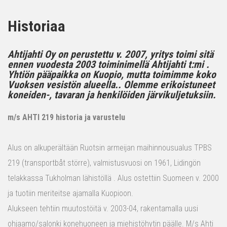
Historiaa
Ahtijahti Oy on perustettu v. 2007, yritys toimi sitä
ennen vuodesta 2003 toiminimellä Ahtijahti t:mi .
Yhtiön pääpaikka on Kuopio, mutta toimimme koko
Vuoksen vesistön alueella.. Olemme erikoistuneet
koneiden-, tavaran ja henkilöiden järvikuljetuksiin.
m/s AHTI 219 historia ja varustelu
Alus on alkuperältään Ruotsin armeijan maihinnousualus TPBS
219 (transportbåt större), valmistusvuosi on 1961, Lidingön
telakkassa Tukholman lähistöllä . Alus ostettiin Suomeen v. 2000
ja tuotiin meriteitse ajamalla Kuopioon.
Alukseen tehtiin muutostöitä v. 2003-04, rakentamalla uusi
ohjaamo/salonki konehuoneen ja miehistöhytin päälle. M/s Ahti