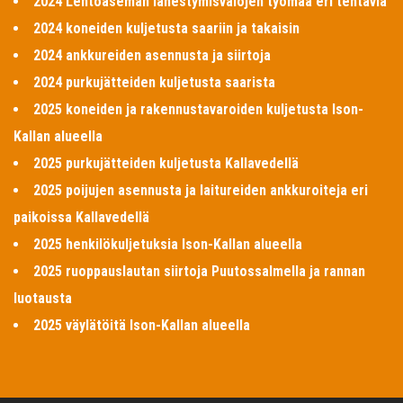
2024 Lentoaseman lähestymisvalojen työmaa eri tehtäviä
2024 koneiden kuljetusta saariin ja takaisin
2024 ankkureiden asennusta ja siirtoja
2024 purkujätteiden kuljetusta saarista
2025 koneiden ja rakennustavaroiden kuljetusta Ison-
Kallan alueella
2025 purkujätteiden kuljetusta Kallavedellä
2025 poijujen asennusta ja laitureiden ankkuroiteja eri
paikoissa Kallavedellä
2025 henkilökuljetuksia Ison-Kallan alueella
2025 ruoppauslautan siirtoja Puutossalmella ja rannan
luotausta
2025 väylätöitä Ison-Kallan alueella