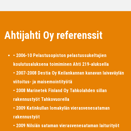
Ahtijahti Oy referenssit
• 2006-10 Pelastusopiston pelastussukeltajien
koulutusaluksena toimiminen Ahti 219-aluksella
• 2007-2008 Destia Oy Keilankannan kanavan laivaväylän
viitoitus- ja maisemointityötä
• 2008 Marinetek Finland Oy Tahkolahden sillan
rakennustyöt Tahkovuorella
• 2009 Katinkullan lomakylän vierasvenesataman
rakennustyöt
• 2009 Nilsiän sataman vierasvenesataman laiturityöt