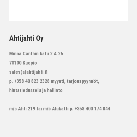
Ahtijahti Oy
Minna Canthin katu 2 A 26
70100 Kuopio
sales(a)ahtijahti.fi
p. +358 40 823 2328 myynti, tarjouspyynnöt,
hintatiedustelu ja hallinto
m/s Ahti 219 tai m/b Alukatti p. +358 400 174 844