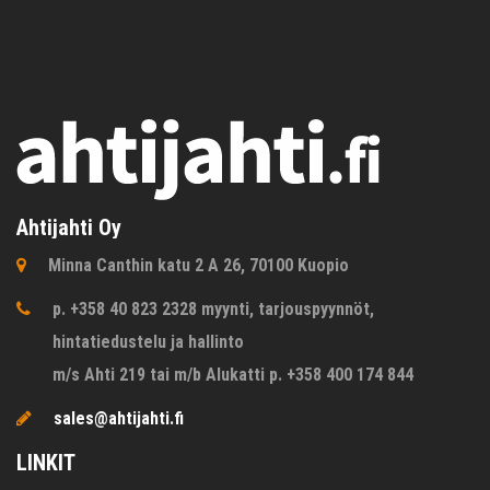
Ahtijahti Oy
Minna Canthin katu 2 A 26, 70100 Kuopio
p. +358 40 823 2328 myynti, tarjouspyynnöt,
hintatiedustelu ja hallinto
m/s Ahti 219 tai m/b Alukatti p. +358 400 174 844
sales@ahtijahti.fi
LINKIT