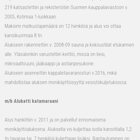
219 katsastettiin ja rekisteröitiin Suomen kauppalaivastoon v.
2005, Kotimaa 1-luokkaan.
Maksimi matkustajamäärä on 12 henkilöä ja alus voi ottaa
kansikuormaa 8 tn.
Alukseen rakennettiin v. 2008-09 sauna ja kokoustilat etukannen
alle. Yläsalonkiin varusteltiin keittiö, missä on liesi,
mikroaaltouuni, jääkaappi ja astianpesukone.
Alukseen asennettiin kappaletavaranosturi v.2016, mikä
mahdollistaa aluksen monikäyttöisyyttä vesistökuljetuksissa.
m/b Alukatti katamaraani
Alus hankittiin v. 2011 ja on palvellut erinomaisena
monikäyttöaluksena. Aluksella voi kuljettaa isolla kansitilalla 1,2
tn tavaraa tai 7 henkilöä kuljettajan lisäksi. Rantautuminen on