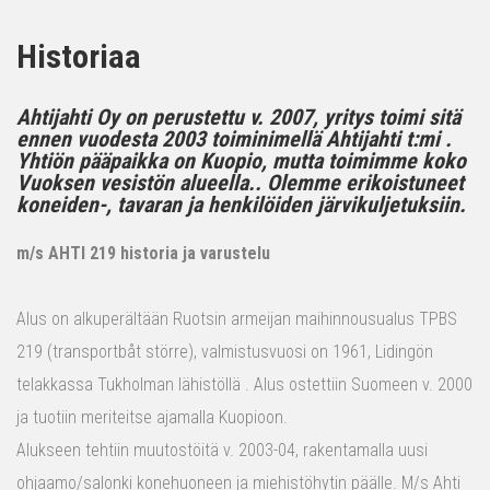
Historiaa
Ahtijahti Oy on perustettu v. 2007, yritys toimi sitä
ennen vuodesta 2003 toiminimellä Ahtijahti t:mi .
Yhtiön pääpaikka on Kuopio, mutta toimimme koko
Vuoksen vesistön alueella.. Olemme erikoistuneet
koneiden-, tavaran ja henkilöiden järvikuljetuksiin.
m/s AHTI 219 historia ja varustelu
Alus on alkuperältään Ruotsin armeijan maihinnousualus TPBS
219 (transportbåt större), valmistusvuosi on 1961, Lidingön
telakkassa Tukholman lähistöllä . Alus ostettiin Suomeen v. 2000
ja tuotiin meriteitse ajamalla Kuopioon.
Alukseen tehtiin muutostöitä v. 2003-04, rakentamalla uusi
ohjaamo/salonki konehuoneen ja miehistöhytin päälle. M/s Ahti