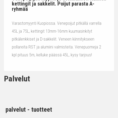
kettingit ja sakkelit. Poijut parasta A-
ryhmää
Varastomyynti Kuopiossa. Venepoijut pitkällä varrella
45L ja 75L, kettingit 13mm-16mm kuumasinkityt
pitkälenkkiset ja D-sakkelit. Veneen kiinnitykseen
pollareita RST ja alumiini valmisteita. Venepuomeja 2
kpl pituus 5m, kelluke päässä 45L, kysy tarjous!
Palvelut
palvelut - tuotteet