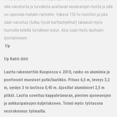
sillä vaivatonta ja turvallista avattavan keularampin myötä ja sillä
voi operoida mataliin rantoihin. Väkevä 150 hv moottori ja joka
sään varustus (tutka, hyvät karttaohjelmat) takaavat myös
huonoilla keleillä turvallisen kulun. Alus sopii myös lauttojen
työntämiseen.
f/p
f/p Rahti-Ahti
Lautta rakennettiin Kuopiossa v. 2010, runko on alumiinia ja
ponttoonit muoviset putki/laatikko. Pituus 6,5 m, leveys 3,2
m, syväys 3 tn lastissa 0,45 m. Ajosillat alumiiniset 2,5 m
pitkät. Lautta soveltuu kappaletavaran, pienten ajoneuvojen
ja ankkuripainojen kuljetukseen. Toimii myös työtasona
vesirakennus työmailla.