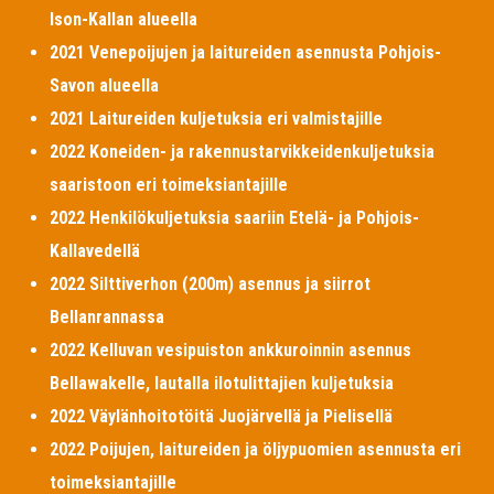
Ison-Kallan alueella
2021 Venepoijujen ja laitureiden asennusta Pohjois-
Savon alueella
2021 Laitureiden kuljetuksia eri valmistajille
2022 Koneiden- ja rakennustarvikkeidenkuljetuksia
saaristoon eri toimeksiantajille
2022 Henkilökuljetuksia saariin Etelä- ja Pohjois-
Kallavedellä
2022 Silttiverhon (200m) asennus ja siirrot
Bellanrannassa
2022 Kelluvan vesipuiston ankkuroinnin asennus
Bellawakelle, lautalla ilotulittajien kuljetuksia
2022 Väylänhoitotöitä Juojärvellä ja Pielisellä
2022 Poijujen, laitureiden ja öljypuomien asennusta eri
toimeksiantajille