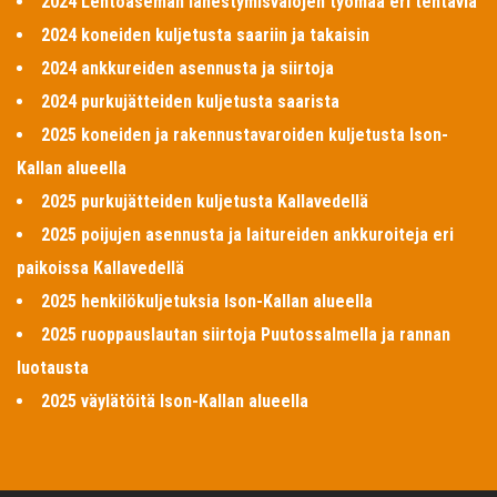
2024 Lentoaseman lähestymisvalojen työmaa eri tehtäviä
2024 koneiden kuljetusta saariin ja takaisin
2024 ankkureiden asennusta ja siirtoja
2024 purkujätteiden kuljetusta saarista
2025 koneiden ja rakennustavaroiden kuljetusta Ison-
Kallan alueella
2025 purkujätteiden kuljetusta Kallavedellä
2025 poijujen asennusta ja laitureiden ankkuroiteja eri
paikoissa Kallavedellä
2025 henkilökuljetuksia Ison-Kallan alueella
2025 ruoppauslautan siirtoja Puutossalmella ja rannan
luotausta
2025 väylätöitä Ison-Kallan alueella