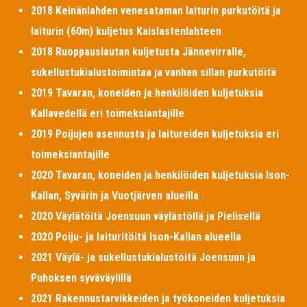
2018 Keinänlahden venesataman laiturin purkutöitä ja
laiturin (60m) kuljetus Kaislastenlahteen
2018 Ruoppauslautan kuljetusta Jännevirralle,
sukellustukialustoimintaa ja vanhan sillan purkutöitä
2019 Tavaran, koneiden ja henkilöiden kuljetuksia
Kallavedellä eri toimeksiantajille
2019 Poijujen asennusta ja laitureiden kuljetuksia eri
toimeksiantajille
2020 Tavaran, koneiden ja henkilöiden kuljetuksia Ison-
Kallan, Syvärin ja Vuotjärven alueilla
2020 Väylätöitä Joensuun väylästöllä ja Pielisellä
2020 Poiju- ja laituritöitä Ison-Kallan alueella
2021 Väylä- ja sukellustukialustöitä Joensuun ja
Puhoksen syväväylillä
2021 Rakennustarvikkeiden ja työkoneiden kuljetuksia