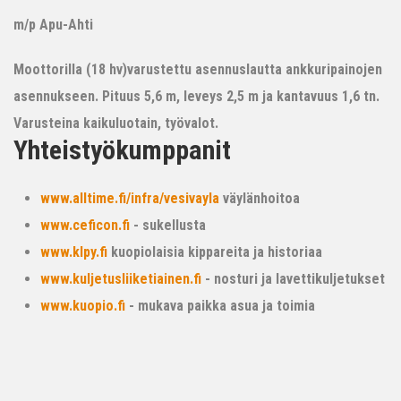
m/p Apu-Ahti
Moottorilla (18 hv)varustettu asennuslautta ankkuripainojen
asennukseen. Pituus 5,6 m, leveys 2,5 m ja kantavuus 1,6 tn.
Varusteina kaikuluotain, työvalot.
Yhteistyökumppanit
www.alltime.fi/infra/vesivayla
väylänhoitoa
www.ceficon.fi
- sukellusta
www.klpy.fi
kuopiolaisia kippareita ja historiaa
www.kuljetusliiketiainen.fi
- nosturi ja lavettikuljetukset
www.kuopio.fi
- mukava paikka asua ja toimia