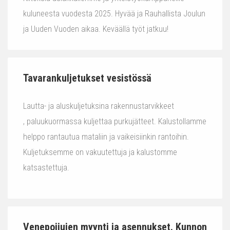
kuluneesta vuodesta 2025. Hyvää ja Rauhallista Joulun
ja Uuden Vuoden aikaa. Keväällä työt jatkuu!
Tavarankuljetukset vesistössä
Lautta- ja aluskuljetuksina rakennustarvikkeet
, paluukuormassa kuljettaa purkujätteet. Kalustollamme
helppo rantautua mataliin ja vaikeisiinkin rantoihin.
Kuljetuksemme on vakuutettuja ja kalustomme
katsastettuja.
Venepoijujen myynti ja asennukset. Kunnon