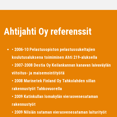
Ahtijahti Oy referenssit
• 2006-10 Pelastusopiston pelastussukeltajien
koulutusaluksena toimiminen Ahti 219-aluksella
• 2007-2008 Destia Oy Keilankannan kanavan laivaväylän
viitoitus- ja maisemointityötä
• 2008 Marinetek Finland Oy Tahkolahden sillan
rakennustyöt Tahkovuorella
• 2009 Katinkullan lomakylän vierasvenesataman
rakennustyöt
• 2009 Nilsiän sataman vierasvenesataman laiturityöt