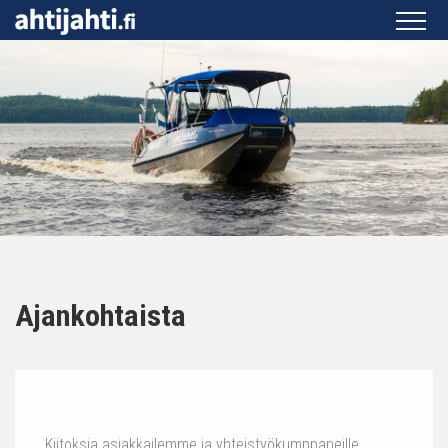
Ajankohtaista
Kiitoksia asiakkailemme ja yhteistyökumppaneille