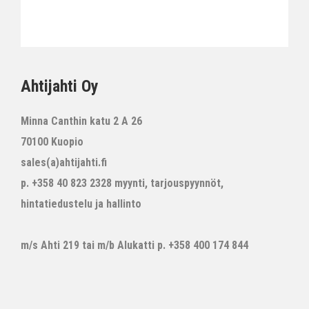
Ahtijahti Oy
Minna Canthin katu 2 A 26
70100 Kuopio
sales(a)ahtijahti.fi
p. +358 40 823 2328 myynti, tarjouspyynnöt,
hintatiedustelu ja hallinto
m/s Ahti 219 tai m/b Alukatti p. +358 400 174 844