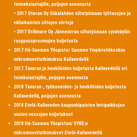
toimeksiantajille, poijujen asennusta
• 2017 Oteran Oy Siikalahden siltatyömaan työtasojen ja
väliaikaisten siltojen siirtoja
• 2017 Drillmare Oy Jännevirran siltatyömaan syväväylän
ruoppausproomujen kuljetusta
2017 Itä-Suomen Yliopisto/ Suomen Ympäristökeskus
mikromuovitutkimuksia Kallavedellä
2017 Tavaran ja henkilöiden kuljetusta Kallavedellä eri
toimksiantajille, poijujen asennusta
2018 Tavaran-, työkoneiden- ja henkilöiden kuljetusta
Kallavedellä, poijujen asennusta
2018 Etelä-Kallaveden kaupunkipuiston leiripaikkojen
uusien vessojen kuljetukset
2018 Itä-Suomen Yliopiston/ SYKE:n
mikromuovitutkimukset Etelä-Kallavedellä