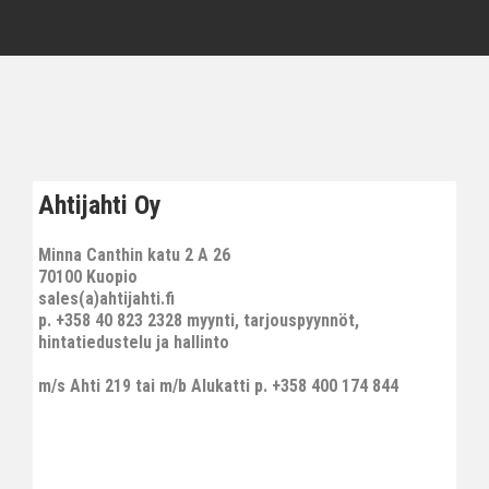
Ahtijahti Oy
Minna Canthin katu 2 A 26
70100 Kuopio
sales(a)ahtijahti.fi
p. +358 40 823 2328 myynti, tarjouspyynnöt,
hintatiedustelu ja hallinto
m/s Ahti 219 tai m/b Alukatti p. +358 400 174 844