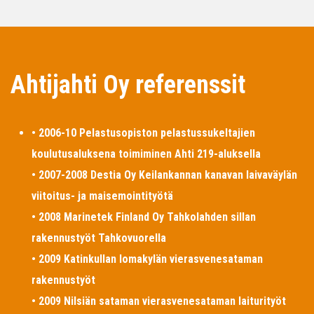
Ahtijahti Oy referenssit
• 2006-10 Pelastusopiston pelastussukeltajien
koulutusaluksena toimiminen Ahti 219-aluksella
• 2007-2008 Destia Oy Keilankannan kanavan laivaväylän
viitoitus- ja maisemointityötä
• 2008 Marinetek Finland Oy Tahkolahden sillan
rakennustyöt Tahkovuorella
• 2009 Katinkullan lomakylän vierasvenesataman
rakennustyöt
• 2009 Nilsiän sataman vierasvenesataman laiturityöt