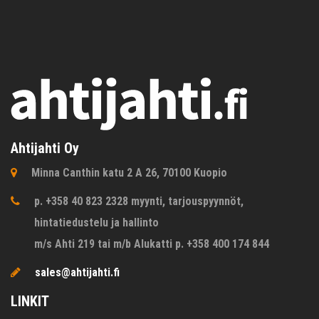
Ahtijahti Oy
Minna Canthin katu 2 A 26, 70100 Kuopio
p. +358 40 823 2328 myynti, tarjouspyynnöt,
hintatiedustelu ja hallinto
m/s Ahti 219 tai m/b Alukatti p. +358 400 174 844
sales@ahtijahti.fi
LINKIT