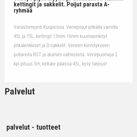
kettingit ja sakkelit. Poijut parasta A-
ryhmää
Varastomyynti Kuopiossa. Venepoijut pitkällä varrella
45L ja 75L, kettingit 13mm-16mm kuumasinkityt
pitkälenkkiset ja D-sakkelit. Veneen kiinnitykseen
pollareita RST ja alumiini valmisteita. Venepuomeja 2
kpl pituus 5m, kelluke päässä 45L, kysy tarjous!
Palvelut
palvelut - tuotteet