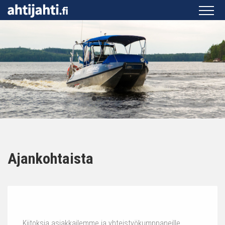
Ajankohtaista
Kiitoksia asiakkailemme ja yhteistyökumppaneille