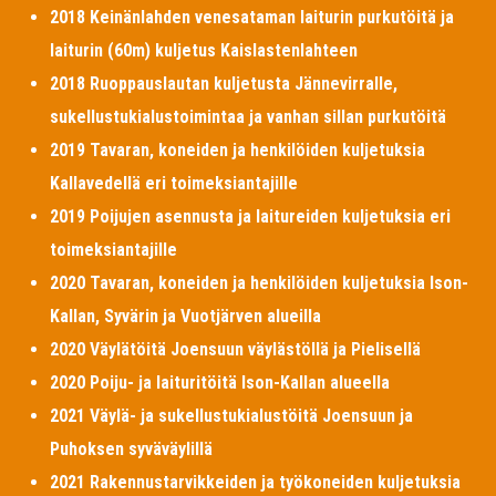
2018 Keinänlahden venesataman laiturin purkutöitä ja
laiturin (60m) kuljetus Kaislastenlahteen
2018 Ruoppauslautan kuljetusta Jännevirralle,
sukellustukialustoimintaa ja vanhan sillan purkutöitä
2019 Tavaran, koneiden ja henkilöiden kuljetuksia
Kallavedellä eri toimeksiantajille
2019 Poijujen asennusta ja laitureiden kuljetuksia eri
toimeksiantajille
2020 Tavaran, koneiden ja henkilöiden kuljetuksia Ison-
Kallan, Syvärin ja Vuotjärven alueilla
2020 Väylätöitä Joensuun väylästöllä ja Pielisellä
2020 Poiju- ja laituritöitä Ison-Kallan alueella
2021 Väylä- ja sukellustukialustöitä Joensuun ja
Puhoksen syväväylillä
2021 Rakennustarvikkeiden ja työkoneiden kuljetuksia