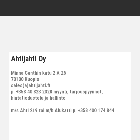
Ahtijahti Oy
Minna Canthin katu 2 A 26
70100 Kuopio
sales(a)ahtijahti.fi
p. +358 40 823 2328 myynti, tarjouspyynnöt,
hintatiedustelu ja hallinto
m/s Ahti 219 tai m/b Alukatti p. +358 400 174 844