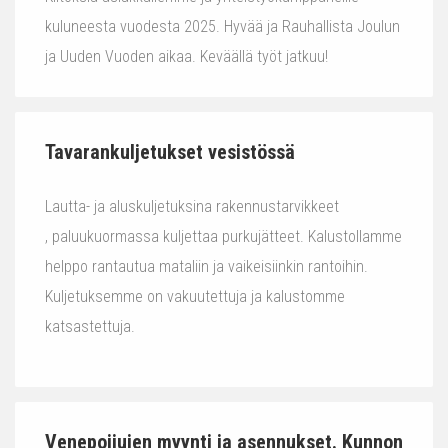
kuluneesta vuodesta 2025. Hyvää ja Rauhallista Joulun
ja Uuden Vuoden aikaa. Keväällä työt jatkuu!
Tavarankuljetukset vesistössä
Lautta- ja aluskuljetuksina rakennustarvikkeet
, paluukuormassa kuljettaa purkujätteet. Kalustollamme
helppo rantautua mataliin ja vaikeisiinkin rantoihin.
Kuljetuksemme on vakuutettuja ja kalustomme
katsastettuja.
Venepoijujen myynti ja asennukset. Kunnon