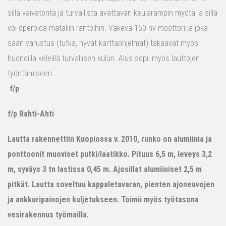
sillä vaivatonta ja turvallista avattavan keularampin myötä ja sillä
voi operoida mataliin rantoihin. Väkevä 150 hv moottori ja joka
sään varustus (tutka, hyvät karttaohjelmat) takaavat myös
huonoilla keleillä turvallisen kulun. Alus sopii myös lauttojen
työntämiseen.
f/p
f/p Rahti-Ahti
Lautta rakennettiin Kuopiossa v. 2010, runko on alumiinia ja
ponttoonit muoviset putki/laatikko. Pituus 6,5 m, leveys 3,2
m, syväys 3 tn lastissa 0,45 m. Ajosillat alumiiniset 2,5 m
pitkät. Lautta soveltuu kappaletavaran, pienten ajoneuvojen
ja ankkuripainojen kuljetukseen. Toimii myös työtasona
vesirakennus työmailla.