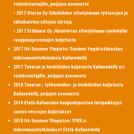
toimeksiantajille, poijujen asennusta
• 2017 Oteran Oy Siikalahden siltatyömaan työtasojen ja
väliaikaisten siltojen siirtoja
• 2017 Drillmare Oy Jännevirran siltatyömaan syväväylän
ruoppausproomujen kuljetusta
2017 Itä-Suomen Yliopisto/ Suomen Ympäristökeskus
mikromuovitutkimuksia Kallavedellä
2017 Tavaran ja henkilöiden kuljetusta Kallavedellä eri
toimksiantajille, poijujen asennusta
2018 Tavaran-, työkoneiden- ja henkilöiden kuljetusta
Kallavedellä, poijujen asennusta
2018 Etelä-Kallaveden kaupunkipuiston leiripaikkojen
uusien vessojen kuljetukset
2018 Itä-Suomen Yliopiston/ SYKE:n
mikromuovitutkimukset Etelä-Kallavedellä