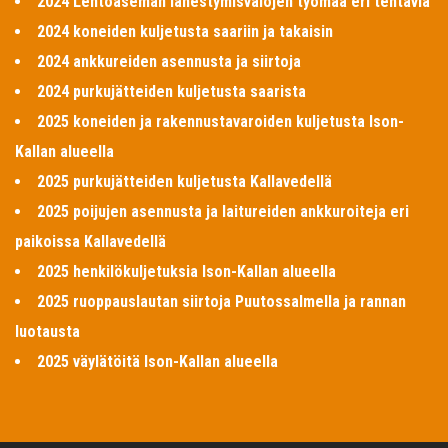
2024 Lentoaseman lähestymisvalojen työmaa eri tehtäviä
2024 koneiden kuljetusta saariin ja takaisin
2024 ankkureiden asennusta ja siirtoja
2024 purkujätteiden kuljetusta saarista
2025 koneiden ja rakennustavaroiden kuljetusta Ison-
Kallan alueella
2025 purkujätteiden kuljetusta Kallavedellä
2025 poijujen asennusta ja laitureiden ankkuroiteja eri
paikoissa Kallavedellä
2025 henkilökuljetuksia Ison-Kallan alueella
2025 ruoppauslautan siirtoja Puutossalmella ja rannan
luotausta
2025 väylätöitä Ison-Kallan alueella