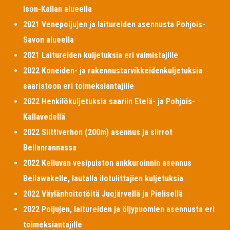
Ison-Kallan alueella
2021 Venepoijujen ja laitureiden asennusta Pohjois-
Savon alueella
2021 Laitureiden kuljetuksia eri valmistajille
2022 Koneiden- ja rakennustarvikkeidenkuljetuksia
saaristoon eri toimeksiantajille
2022 Henkilökuljetuksia saariin Etelä- ja Pohjois-
Kallavedellä
2022 Silttiverhon (200m) asennus ja siirrot
Bellanrannassa
2022 Kelluvan vesipuiston ankkuroinnin asennus
Bellawakelle, lautalla ilotulittajien kuljetuksia
2022 Väylänhoitotöitä Juojärvellä ja Pielisellä
2022 Poijujen, laitureiden ja öljypuomien asennusta eri
toimeksiantajille