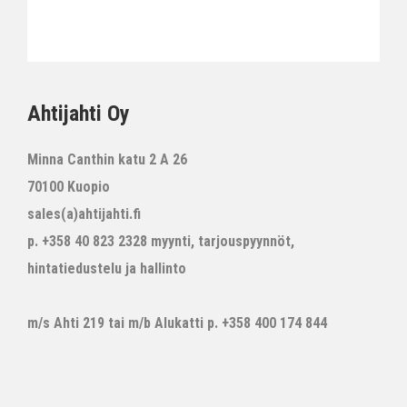
Ahtijahti Oy
Minna Canthin katu 2 A 26
70100 Kuopio
sales(a)ahtijahti.fi
p. +358 40 823 2328 myynti, tarjouspyynnöt,
hintatiedustelu ja hallinto
m/s Ahti 219 tai m/b Alukatti p. +358 400 174 844