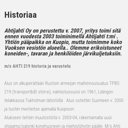
Historiaa
Ahtijahti Oy on perustettu v. 2007, yritys toimi sitä
ennen vuodesta 2003 toiminimellä Ahtijahti t:mi .
Yhtiön pääpaikka on Kuopio, mutta toimimme koko
Vuoksen vesistön alueella.. Olemme erikoistuneet
koneiden-, tavaran ja henkilöiden järvikuljetuksiin.
m/s AHTI 219 historia ja varustelu
Alus on alkuperältään Ruotsin armeijan maihinnousualus TPBS
219 (transportbåt större), valmistusvuosi on 1961, Lidingön
telakkassa Tukholman lähistöllä . Alus ostettiin Suomeen v. 2000
ja tuotiin meriteitse ajamalla Kuopioon.
Alukseen tehtiin muutostöitä v. 2003-04, rakentamalla uusi
ohjaamo/salonki konehuoneen ja miehistöhytin päälle. M/s Ahti