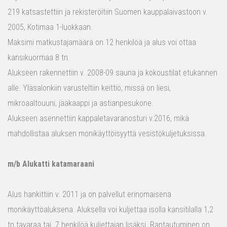
219 katsastettiin ja rekisteröitiin Suomen kauppalaivastoon v.
2005, Kotimaa 1-luokkaan.
Maksimi matkustajamäärä on 12 henkilöä ja alus voi ottaa
kansikuormaa 8 tn.
Alukseen rakennettiin v. 2008-09 sauna ja kokoustilat etukannen
alle. Yläsalonkiin varusteltiin keittiö, missä on liesi,
mikroaaltouuni, jääkaappi ja astianpesukone.
Alukseen asennettiin kappaletavaranosturi v.2016, mikä
mahdollistaa aluksen monikäyttöisyyttä vesistökuljetuksissa.
m/b Alukatti katamaraani
Alus hankittiin v. 2011 ja on palvellut erinomaisena
monikäyttöaluksena. Aluksella voi kuljettaa isolla kansitilalla 1,2
tn tavaraa tai 7 henkilöä kuljettajan lisäksi. Rantautuminen on