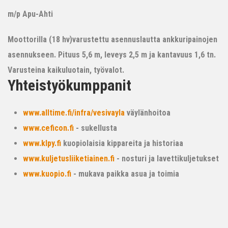
m/p Apu-Ahti
Moottorilla (18 hv)varustettu asennuslautta ankkuripainojen
asennukseen. Pituus 5,6 m, leveys 2,5 m ja kantavuus 1,6 tn.
Varusteina kaikuluotain, työvalot.
Yhteistyökumppanit
www.alltime.fi/infra/vesivayla
väylänhoitoa
www.ceficon.fi
- sukellusta
www.klpy.fi
kuopiolaisia kippareita ja historiaa
www.kuljetusliiketiainen.fi
- nosturi ja lavettikuljetukset
www.kuopio.fi
- mukava paikka asua ja toimia