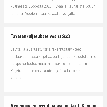
kuluneesta vuodesta 2025. Hyvää ja Rauhallista Joulun
ja Uuden Vuoden aikaa. Keväällä työt jatkuu!
Tavarankuljetukset vesistössä
Lautta- ja aluskuljetuksina rakennustarvikkeet
, paluukuormassa kuljettaa purkujätteet. Kalustollamme
helppo rantautua mataliin ja vaikeisiinkin rantoihin.
Kuljetuksemme on vakuutettuja ja kalustomme
katsastettuja.
Venepoijujen myynti ja asennukset. Kunnon