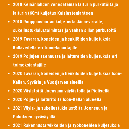
2018 Keinänlahden venesataman laiturin purkutöitä ja
laiturin (60m) kuljetus Kaislastenlahteen
2018 Ruoppauslautan kuljetusta Jännevirralle,
sukellustukialustoimintaa ja vanhan sillan purkutöitä
2019 Tavaran, koneiden ja henkilöiden kuljetuksia
Kallavedellä eri toimeksiantajille
2019 Poijujen asennusta ja laitureiden kuljetuksia eri
toimeksiantajille
2020 Tavaran, koneiden ja henkilöiden kuljetuksia Ison-
Kallan, Syvärin ja Vuotjärven alueilla
2020 Väylätöitä Joensuun väylästöllä ja Pielisellä
2020 Poiju- ja laituritöitä Ison-Kallan alueella
2021 Väylä- ja sukellustukialustöitä Joensuun ja
Puhoksen syväväylillä
2021 Rakennustarvikkeiden ja työkoneiden kuljetuksia