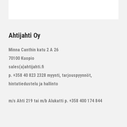
Ahtijahti Oy
Minna Canthin katu 2 A 26
70100 Kuopio
sales(a)ahtijahti.fi
p. +358 40 823 2328 myynti, tarjouspyynnöt,
hintatiedustelu ja hallinto
m/s Ahti 219 tai m/b Alukatti p. +358 400 174 844