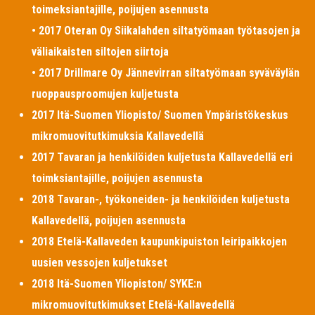
toimeksiantajille, poijujen asennusta
• 2017 Oteran Oy Siikalahden siltatyömaan työtasojen ja
väliaikaisten siltojen siirtoja
• 2017 Drillmare Oy Jännevirran siltatyömaan syväväylän
ruoppausproomujen kuljetusta
2017 Itä-Suomen Yliopisto/ Suomen Ympäristökeskus
mikromuovitutkimuksia Kallavedellä
2017 Tavaran ja henkilöiden kuljetusta Kallavedellä eri
toimksiantajille, poijujen asennusta
2018 Tavaran-, työkoneiden- ja henkilöiden kuljetusta
Kallavedellä, poijujen asennusta
2018 Etelä-Kallaveden kaupunkipuiston leiripaikkojen
uusien vessojen kuljetukset
2018 Itä-Suomen Yliopiston/ SYKE:n
mikromuovitutkimukset Etelä-Kallavedellä