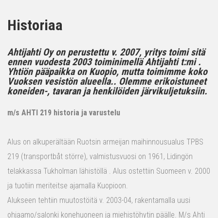
Historiaa
Ahtijahti Oy on perustettu v. 2007, yritys toimi sitä
ennen vuodesta 2003 toiminimellä Ahtijahti t:mi .
Yhtiön pääpaikka on Kuopio, mutta toimimme koko
Vuoksen vesistön alueella.. Olemme erikoistuneet
koneiden-, tavaran ja henkilöiden järvikuljetuksiin.
m/s AHTI 219 historia ja varustelu
Alus on alkuperältään Ruotsin armeijan maihinnousualus TPBS
219 (transportbåt större), valmistusvuosi on 1961, Lidingön
telakkassa Tukholman lähistöllä . Alus ostettiin Suomeen v. 2000
ja tuotiin meriteitse ajamalla Kuopioon.
Alukseen tehtiin muutostöitä v. 2003-04, rakentamalla uusi
ohjaamo/salonki konehuoneen ja miehistöhytin päälle. M/s Ahti