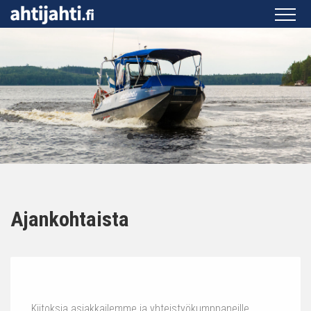
Ajankohtaista
Kiitoksia asiakkailemme ja yhteistyökumppaneille