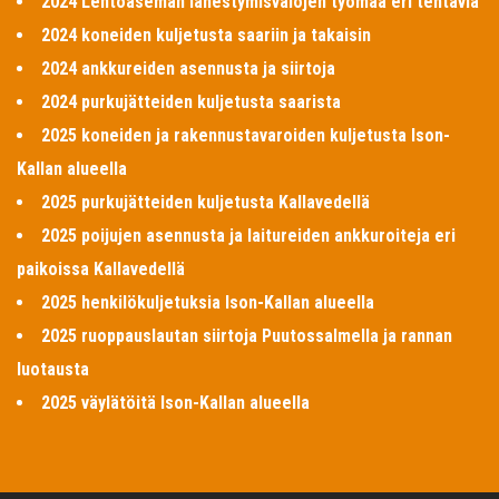
2024 Lentoaseman lähestymisvalojen työmaa eri tehtäviä
2024 koneiden kuljetusta saariin ja takaisin
2024 ankkureiden asennusta ja siirtoja
2024 purkujätteiden kuljetusta saarista
2025 koneiden ja rakennustavaroiden kuljetusta Ison-
Kallan alueella
2025 purkujätteiden kuljetusta Kallavedellä
2025 poijujen asennusta ja laitureiden ankkuroiteja eri
paikoissa Kallavedellä
2025 henkilökuljetuksia Ison-Kallan alueella
2025 ruoppauslautan siirtoja Puutossalmella ja rannan
luotausta
2025 väylätöitä Ison-Kallan alueella