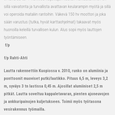
sillä vaivatonta ja turvallista avattavan keularampin myötä ja sillä
voi operoida mataliin rantoihin. Väkevä 150 hv moottori ja joka
sään varustus (tutka, hyvät karttaohjelmat) takaavat myös
huonoilla keleillä turvallisen kulun. Alus sopii myös lauttojen
työntämiseen.
f/p
f/p Rahti-Ahti
Lautta rakennettiin Kuopiossa v. 2010, runko on alumiinia ja
ponttoonit muoviset putki/laatikko. Pituus 6,5 m, leveys 3,2
m, syväys 3 tn lastissa 0,45 m. Ajosillat alumiiniset 2,5 m
pitkät. Lautta soveltuu kappaletavaran, pienten ajoneuvojen
ja ankkuripainojen kuljetukseen. Toimii myös työtasona
vesirakennus työmailla.