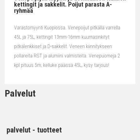
kettingit ja sakkelit. Poijut parasta A-
ryhmää
Varastomyynti Kuopiossa. Venepoijut pitkällä varrella
45L ja 75L, kettingit 13mm-16mm kuumasinkityt
pitkälenkkiset ja D-sakkelit. Veneen kiinnitykseen
pollareita RST ja alumiini valmisteita. Venepuomeja 2
kpl pituus 5m, kelluke päässä 45L, kysy tarjous!
Palvelut
palvelut - tuotteet