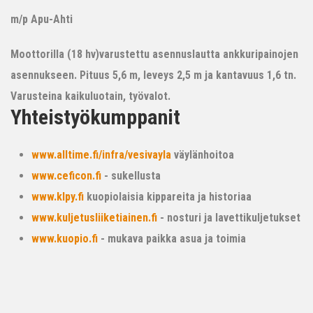
m/p Apu-Ahti
Moottorilla (18 hv)varustettu asennuslautta ankkuripainojen
asennukseen. Pituus 5,6 m, leveys 2,5 m ja kantavuus 1,6 tn.
Varusteina kaikuluotain, työvalot.
Yhteistyökumppanit
www.alltime.fi/infra/vesivayla
väylänhoitoa
www.ceficon.fi
- sukellusta
www.klpy.fi
kuopiolaisia kippareita ja historiaa
www.kuljetusliiketiainen.fi
- nosturi ja lavettikuljetukset
www.kuopio.fi
- mukava paikka asua ja toimia