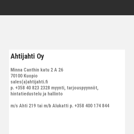
Ahtijahti Oy
Minna Canthin katu 2 A 26
70100 Kuopio
sales(a)ahtijahti.fi
p. +358 40 823 2328 myynti, tarjouspyynnöt,
hintatiedustelu ja hallinto
m/s Ahti 219 tai m/b Alukatti p. +358 400 174 844