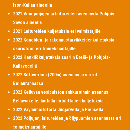
Ison-Kallan alueella
2021 Venepoijujen ja laitureiden asennusta Pohjois-
Savon alueella
2021 Laitureiden kuljetuksia eri valmistajille
2022 Koneiden- ja rakennustarvikkeidenkuljetuksia
saaristoon eri toimeksiantajille
2022 Henkilökuljetuksia saariin Etelä- ja Pohjois-
Kallavedellä
2022 Silttiverhon (200m) asennus ja siirrot
Bellanrannassa
2022 Kelluvan vesipuiston ankkuroinnin asennus
Bellawakelle, lautalla ilotulittajien kuljetuksia
2022 Väylänhoitotöitä Juojärvellä ja Pielisellä
2022 Poijujen, laitureiden ja öljypuomien asennusta eri
toimeksiantajille