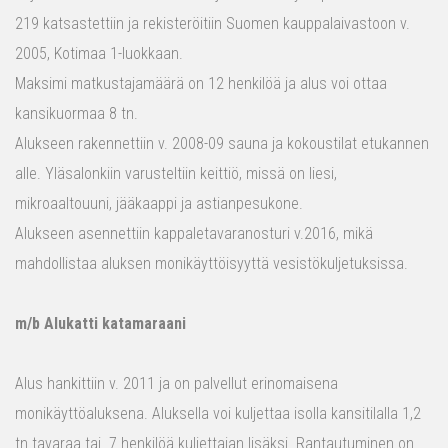
219 katsastettiin ja rekisteröitiin Suomen kauppalaivastoon v.
2005, Kotimaa 1-luokkaan.
Maksimi matkustajamäärä on 12 henkilöä ja alus voi ottaa
kansikuormaa 8 tn.
Alukseen rakennettiin v. 2008-09 sauna ja kokoustilat etukannen
alle. Yläsalonkiin varusteltiin keittiö, missä on liesi,
mikroaaltouuni, jääkaappi ja astianpesukone.
Alukseen asennettiin kappaletavaranosturi v.2016, mikä
mahdollistaa aluksen monikäyttöisyyttä vesistökuljetuksissa.
m/b Alukatti katamaraani
Alus hankittiin v. 2011 ja on palvellut erinomaisena
monikäyttöaluksena. Aluksella voi kuljettaa isolla kansitilalla 1,2
tn tavaraa tai 7 henkilöä kuljettajan lisäksi. Rantautuminen on