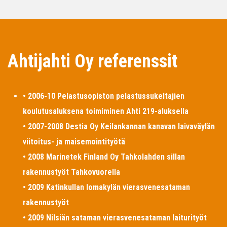
Ahtijahti Oy referenssit
• 2006-10 Pelastusopiston pelastussukeltajien
koulutusaluksena toimiminen Ahti 219-aluksella
• 2007-2008 Destia Oy Keilankannan kanavan laivaväylän
viitoitus- ja maisemointityötä
• 2008 Marinetek Finland Oy Tahkolahden sillan
rakennustyöt Tahkovuorella
• 2009 Katinkullan lomakylän vierasvenesataman
rakennustyöt
• 2009 Nilsiän sataman vierasvenesataman laiturityöt