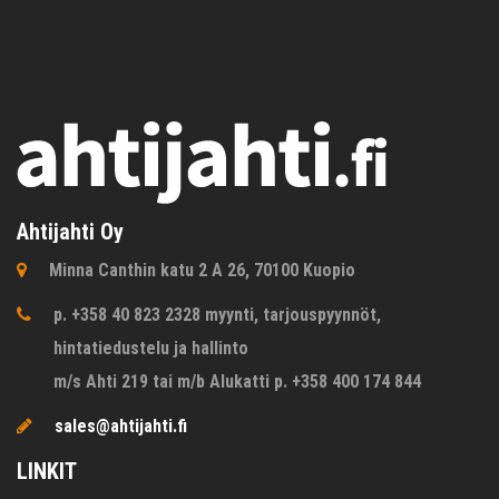
Ahtijahti Oy
Minna Canthin katu 2 A 26, 70100 Kuopio
p. +358 40 823 2328 myynti, tarjouspyynnöt,
hintatiedustelu ja hallinto
m/s Ahti 219 tai m/b Alukatti p. +358 400 174 844
sales@ahtijahti.fi
LINKIT