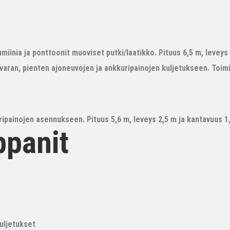
iinia ja ponttoonit muoviset putki/laatikko. Pituus 6,5 m, leveys 3
avaran, pienten ajoneuvojen ja ankkuripainojen kuljetukseen. Toim
ipainojen asennukseen. Pituus 5,6 m, leveys 2,5 m ja kantavuus 1,6
ppanit
kuljetukset