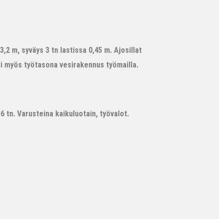
,2 m, syväys 3 tn lastissa 0,45 m. Ajosillat
ii myös työtasona vesirakennus työmailla.
 tn. Varusteina kaikuluotain, työvalot.