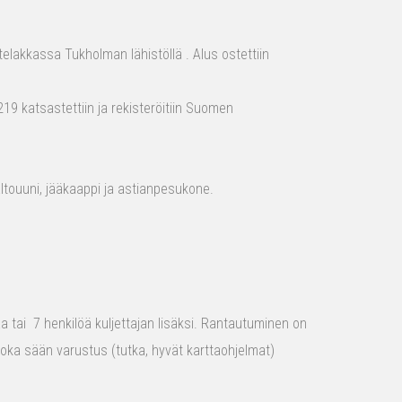
elakkassa Tukholman lähistöllä . Alus ostettiin
19 katsastettiin ja rekisteröitiin Suomen
aaltouuni, jääkaappi ja astianpesukone.
raa tai 7 henkilöä kuljettajan lisäksi. Rantautuminen on
 joka sään varustus (tutka, hyvät karttaohjelmat)