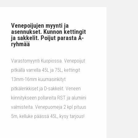
Venepoijujen myynti ja
asennukset. Kunnon kettingit
ja sakkelit. Poijut parasta A-
ryhmää
Varastomyynti Kuopiossa. Venepoijut
pitkällä varrella 45L ja 75L, kettingit
13mm-16mm kuumasinkityt
pitkälenkkiset ja D-sakkelit. Veneen
kiinnitykseen pollareita RST ja alumiini
valmisteita. Venepuomeja 2 kpl pituus
5m, kelluke päässä 45L, kysy tarjous!