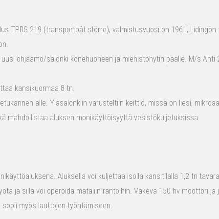
s TPBS 219 (transportbåt större), valmistusvuosi on 1961, Lidingön t
on.
 uusi ohjaamo/salonki konehuoneen ja miehistöhytin päälle. M/s Ahti 2
ttaa kansikuormaa 8 tn.
tukannen alle. Yläsalonkiin varusteltiin keittiö, missä on liesi, mikro
kä mahdollistaa aluksen monikäyttöisyyttä vesistökuljetuksissa.
ikäyttöaluksena. Aluksella voi kuljettaa isolla kansitilalla 1,2 tn tava
yötä ja sillä voi operoida mataliin rantoihin. Väkevä 150 hv moottori ja
us sopii myös lauttojen työntämiseen.