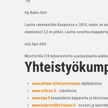
f/p
f/p Rahti-Ahti
Lautta rakennettiin Kuopiossa v. 2010, runko on alum
alumiiniset 2,5 m pitkät. Lautta soveltuu kappalet
m/p Apu-Ahti
Moottorilla (18 hv)varustettu asennuslautta ankkur
Yhteistyökum
www.alltime.fi/infra/vesivayla
väylänhoitoa
www.ceficon.fi
- sukellusta
www.klpy.fi
kuopiolaisia kippareita ja historiaa
www.kuljetusliiketiainen.fi
- nosturi ja lavetti