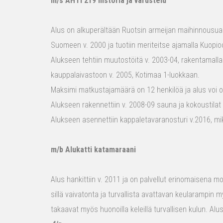
m/s AHTI 219 historia ja varustelu
Alus on alkuperältään Ruotsin armeijan maihinnousualu
Suomeen v. 2000 ja tuotiin meriteitse ajamalla Kuopio
Alukseen tehtiin muutostöitä v. 2003-04, rakentamalla
kauppalaivastoon v. 2005, Kotimaa 1-luokkaan.
Maksimi matkustajamäärä on 12 henkilöä ja alus voi o
Alukseen rakennettiin v. 2008-09 sauna ja kokoustilat e
Alukseen asennettiin kappaletavaranosturi v.2016, mi
m/b Alukatti katamaraani
Alus hankittiin v. 2011 ja on palvellut erinomaisena mon
sillä vaivatonta ja turvallista avattavan keularampin m
takaavat myös huonoilla keleillä turvallisen kulun. Al