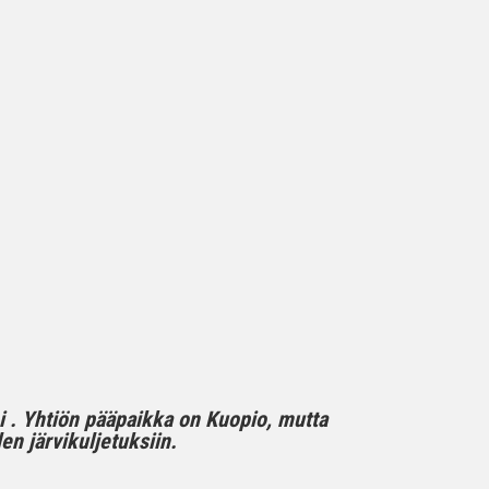
mi . Yhtiön pääpaikka on Kuopio, mutta
n järvikuljetuksiin.