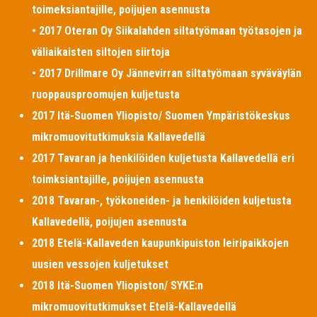
toimeksiantajille, poijujen asennusta
• 2017 Oteran Oy Siikalahden siltatyömaan työtasojen ja
väliaikaisten siltojen siirtoja
• 2017 Drillmare Oy Jännevirran siltatyömaan syväväylän
ruoppausproomujen kuljetusta
2017 Itä-Suomen Yliopisto/ Suomen Ympäristökeskus
mikromuovitutkimuksia Kallavedellä
2017 Tavaran ja henkilöiden kuljetusta Kallavedellä eri
toimksiantajille, poijujen asennusta
2018 Tavaran-, työkoneiden- ja henkilöiden kuljetusta
Kallavedellä, poijujen asennusta
2018 Etelä-Kallaveden kaupunkipuiston leiripaikkojen
uusien vessojen kuljetukset
2018 Itä-Suomen Yliopiston/ SYKE:n
mikromuovitutkimukset Etelä-Kallavedellä