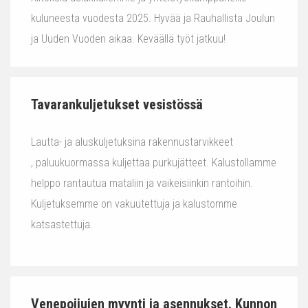
kuluneesta vuodesta 2025. Hyvää ja Rauhallista Joulun
ja Uuden Vuoden aikaa. Keväällä työt jatkuu!
Tavarankuljetukset vesistössä
Lautta- ja aluskuljetuksina rakennustarvikkeet
, paluukuormassa kuljettaa purkujätteet. Kalustollamme
helppo rantautua mataliin ja vaikeisiinkin rantoihin.
Kuljetuksemme on vakuutettuja ja kalustomme
katsastettuja.
Venepoijujen myynti ja asennukset. Kunnon