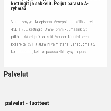
kettingit ja sakkelit. Poijut parasta A-
ryhmää
Varastomyynti Kuopiossa. Venepoijut pitkällä varrella
45L ja 75L, kettingit 13mm-16mm kuumasinkityt
pitkälenkkiset ja D-sakkelit. Veneen kiinnitykseen
pollareita RST ja alumiini valmisteita. Venepuomeja 2
kpl pituus 5m, kelluke päässä 45L, kysy tarjous!
Palvelut
palvelut - tuotteet