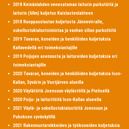
2018 Keinänlahden venesataman laiturin purkutöitä ja
laiturin (60m) kuljetus Kaislastenlahteen
2018 Ruoppauslautan kuljetusta Jännevirralle,
sukellustukialustoimintaa ja vanhan sillan purkutöitä
2019 Tavaran, koneiden ja henkilöiden kuljetuksia
Kallavedellä eri toimeksiantajille
2019 Poijujen asennusta ja laitureiden kuljetuksia eri
toimeksiantajille
2020 Tavaran, koneiden ja henkilöiden kuljetuksia Ison-
Kallan, Syvärin ja Vuotjärven alueilla
2020 Väylätöitä Joensuun väylästöllä ja Pielisellä
2020 Poiju- ja laituritöitä Ison-Kallan alueella
2021 Väylä- ja sukellustukialustöitä Joensuun ja
Puhoksen syväväylillä
2021 Rakennustarvikkeiden ja työkoneiden kuljetuksia