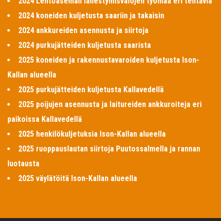
2024 Lentoaseman lähestymisvalojen työmaa eri tehtäviä
2024 koneiden kuljetusta saariin ja takaisin
2024 ankkureiden asennusta ja siirtoja
2024 purkujätteiden kuljetusta saarista
2025 koneiden ja rakennustavaroiden kuljetusta Ison-
Kallan alueella
2025 purkujätteiden kuljetusta Kallavedellä
2025 poijujen asennusta ja laitureiden ankkuroiteja eri
paikoissa Kallavedellä
2025 henkilökuljetuksia Ison-Kallan alueella
2025 ruoppauslautan siirtoja Puutossalmella ja rannan
luotausta
2025 väylätöitä Ison-Kallan alueella