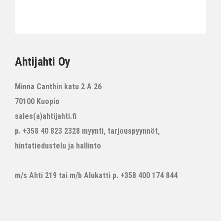
Ahtijahti Oy
Minna Canthin katu 2 A 26
70100 Kuopio
sales(a)ahtijahti.fi
p. +358 40 823 2328 myynti, tarjouspyynnöt,
hintatiedustelu ja hallinto
m/s Ahti 219 tai m/b Alukatti p. +358 400 174 844