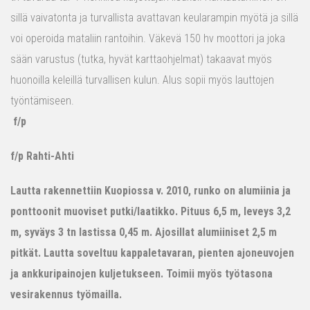
sillä vaivatonta ja turvallista avattavan keularampin myötä ja sillä
voi operoida mataliin rantoihin. Väkevä 150 hv moottori ja joka
sään varustus (tutka, hyvät karttaohjelmat) takaavat myös
huonoilla keleillä turvallisen kulun. Alus sopii myös lauttojen
työntämiseen.
f/p
f/p Rahti-Ahti
Lautta rakennettiin Kuopiossa v. 2010, runko on alumiinia ja
ponttoonit muoviset putki/laatikko. Pituus 6,5 m, leveys 3,2
m, syväys 3 tn lastissa 0,45 m. Ajosillat alumiiniset 2,5 m
pitkät. Lautta soveltuu kappaletavaran, pienten ajoneuvojen
ja ankkuripainojen kuljetukseen. Toimii myös työtasona
vesirakennus työmailla.