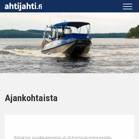
Ajankohtaista
Kiitoksia asiakkailemme ja yhteistyökumppaneille