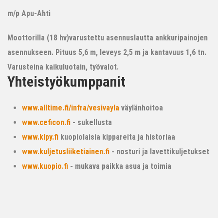
m/p Apu-Ahti
Moottorilla (18 hv)varustettu asennuslautta ankkuripainojen
asennukseen. Pituus 5,6 m, leveys 2,5 m ja kantavuus 1,6 tn.
Varusteina kaikuluotain, työvalot.
Yhteistyökumppanit
www.alltime.fi/infra/vesivayla
väylänhoitoa
www.ceficon.fi
- sukellusta
www.klpy.fi
kuopiolaisia kippareita ja historiaa
www.kuljetusliiketiainen.fi
- nosturi ja lavettikuljetukset
www.kuopio.fi
- mukava paikka asua ja toimia