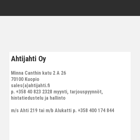
Ahtijahti Oy
Minna Canthin katu 2 A 26
70100 Kuopio
sales(a)ahtijahti.fi
p. +358 40 823 2328 myynti, tarjouspyynnöt,
hintatiedustelu ja hallinto
m/s Ahti 219 tai m/b Alukatti p. +358 400 174 844