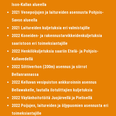
Ison-Kallan alueella
2021 Venepoijujen ja laitureiden asennusta Pohjois-
Savon alueella
2021 Laitureiden kuljetuksia eri valmistajille
2022 Koneiden- ja rakennustarvikkeidenkuljetuksia
saaristoon eri toimeksiantajille
2022 Henkilökuljetuksia saariin Etelä- ja Pohjois-
Kallavedellä
2022 Silttiverhon (200m) asennus ja siirrot
Bellanrannassa
2022 Kelluvan vesipuiston ankkuroinnin asennus
Bellawakelle, lautalla ilotulittajien kuljetuksia
2022 Väylänhoitotöitä Juojärvellä ja Pielisellä
2022 Poijujen, laitureiden ja öljypuomien asennusta eri
toimeksiantajille