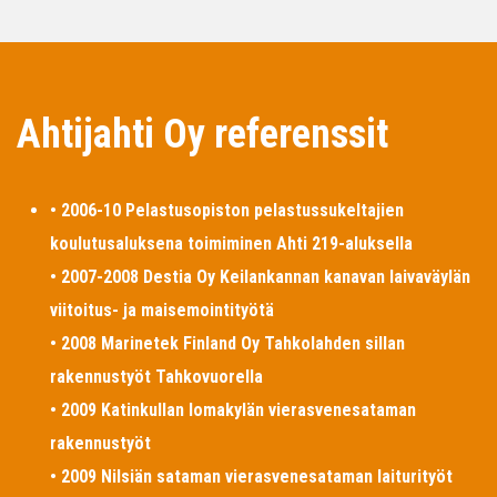
Ahtijahti Oy referenssit
• 2006-10 Pelastusopiston pelastussukeltajien
koulutusaluksena toimiminen Ahti 219-aluksella
• 2007-2008 Destia Oy Keilankannan kanavan laivaväylän
viitoitus- ja maisemointityötä
• 2008 Marinetek Finland Oy Tahkolahden sillan
rakennustyöt Tahkovuorella
• 2009 Katinkullan lomakylän vierasvenesataman
rakennustyöt
• 2009 Nilsiän sataman vierasvenesataman laiturityöt