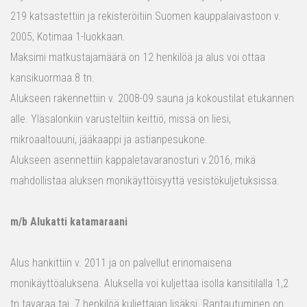
219 katsastettiin ja rekisteröitiin Suomen kauppalaivastoon v.
2005, Kotimaa 1-luokkaan.
Maksimi matkustajamäärä on 12 henkilöä ja alus voi ottaa
kansikuormaa 8 tn.
Alukseen rakennettiin v. 2008-09 sauna ja kokoustilat etukannen
alle. Yläsalonkiin varusteltiin keittiö, missä on liesi,
mikroaaltouuni, jääkaappi ja astianpesukone.
Alukseen asennettiin kappaletavaranosturi v.2016, mikä
mahdollistaa aluksen monikäyttöisyyttä vesistökuljetuksissa.
m/b Alukatti katamaraani
Alus hankittiin v. 2011 ja on palvellut erinomaisena
monikäyttöaluksena. Aluksella voi kuljettaa isolla kansitilalla 1,2
tn tavaraa tai 7 henkilöä kuljettajan lisäksi. Rantautuminen on