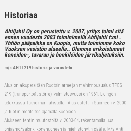
Historiaa
Ahtijahti Oy on perustettu v. 2007, yritys toimi sitä
ennen vuodesta 2003 toiminimellä Ahtijahti t:mi .
Yhtiön pääpaikka on Kuopio, mutta toimimme koko
Vuoksen vesistön alueella.. Olemme erikoistuneet
koneiden-, tavaran ja henkilöiden järvikuljetuksiin.
m/s AHTI 219 historia ja varustelu
Alus on alkuperältään Ruotsin armeijan maihinnousualus TPBS
219 (transportbåt större), valmistusvuosi on 1961, Lidingön
telakkassa Tukholman lähistöllä . Alus ostettiin Suomeen v. 2000
ja tuotiin meriteitse ajamalla Kuopioon.
Alukseen tehtiin muutostöitä v. 2003-04, rakentamalla uusi
ohjaamo/salonki konehuoneen ja miehistöhytin päälle. M/s Ahti