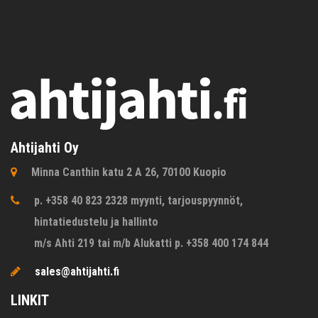
Ahtijahti Oy
Minna Canthin katu 2 A 26, 70100 Kuopio
p. +358 40 823 2328 myynti, tarjouspyynnöt,
hintatiedustelu ja hallinto
m/s Ahti 219 tai m/b Alukatti p. +358 400 174 844
sales@ahtijahti.fi
LINKIT