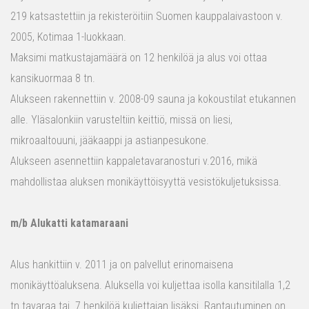
219 katsastettiin ja rekisteröitiin Suomen kauppalaivastoon v.
2005, Kotimaa 1-luokkaan.
Maksimi matkustajamäärä on 12 henkilöä ja alus voi ottaa
kansikuormaa 8 tn.
Alukseen rakennettiin v. 2008-09 sauna ja kokoustilat etukannen
alle. Yläsalonkiin varusteltiin keittiö, missä on liesi,
mikroaaltouuni, jääkaappi ja astianpesukone.
Alukseen asennettiin kappaletavaranosturi v.2016, mikä
mahdollistaa aluksen monikäyttöisyyttä vesistökuljetuksissa.
m/b Alukatti katamaraani
Alus hankittiin v. 2011 ja on palvellut erinomaisena
monikäyttöaluksena. Aluksella voi kuljettaa isolla kansitilalla 1,2
tn tavaraa tai 7 henkilöä kuljettajan lisäksi. Rantautuminen on