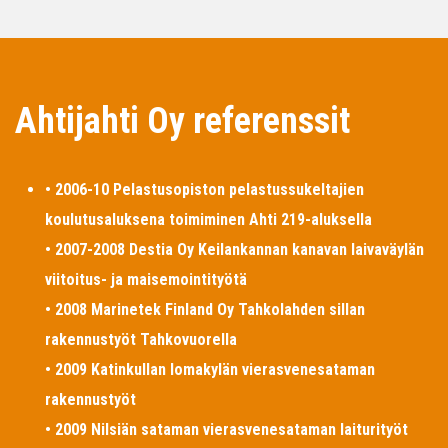
Ahtijahti Oy referenssit
• 2006-10 Pelastusopiston pelastussukeltajien
koulutusaluksena toimiminen Ahti 219-aluksella
• 2007-2008 Destia Oy Keilankannan kanavan laivaväylän
viitoitus- ja maisemointityötä
• 2008 Marinetek Finland Oy Tahkolahden sillan
rakennustyöt Tahkovuorella
• 2009 Katinkullan lomakylän vierasvenesataman
rakennustyöt
• 2009 Nilsiän sataman vierasvenesataman laiturityöt