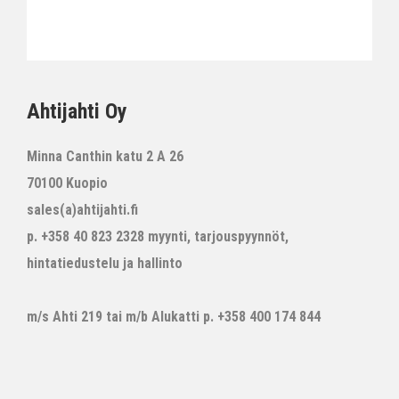
Ahtijahti Oy
Minna Canthin katu 2 A 26
70100 Kuopio
sales(a)ahtijahti.fi
p. +358 40 823 2328 myynti, tarjouspyynnöt,
hintatiedustelu ja hallinto
m/s Ahti 219 tai m/b Alukatti p. +358 400 174 844