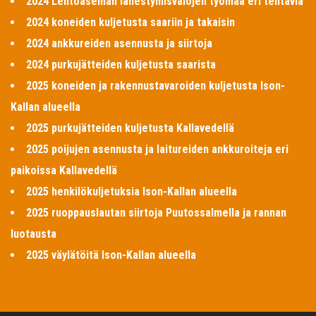
2024 Lentoaseman lähestymisvalojen työmaa eri tehtäviä
2024 koneiden kuljetusta saariin ja takaisin
2024 ankkureiden asennusta ja siirtoja
2024 purkujätteiden kuljetusta saarista
2025 koneiden ja rakennustavaroiden kuljetusta Ison-
Kallan alueella
2025 purkujätteiden kuljetusta Kallavedellä
2025 poijujen asennusta ja laitureiden ankkuroiteja eri
paikoissa Kallavedellä
2025 henkilökuljetuksia Ison-Kallan alueella
2025 ruoppauslautan siirtoja Puutossalmella ja rannan
luotausta
2025 väylätöitä Ison-Kallan alueella