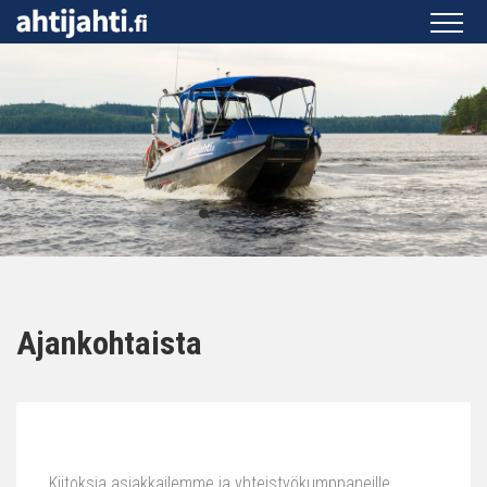
Ajankohtaista
Kiitoksia asiakkailemme ja yhteistyökumppaneille