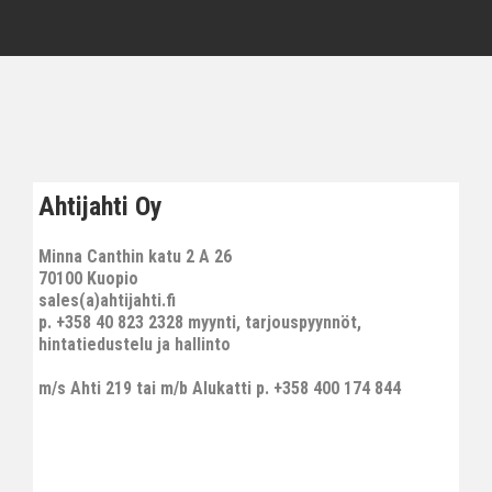
Ahtijahti Oy
Minna Canthin katu 2 A 26
70100 Kuopio
sales(a)ahtijahti.fi
p. +358 40 823 2328 myynti, tarjouspyynnöt,
hintatiedustelu ja hallinto
m/s Ahti 219 tai m/b Alukatti p. +358 400 174 844