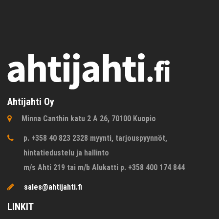
Ahtijahti Oy
Minna Canthin katu 2 A 26, 70100 Kuopio
p. +358 40 823 2328 myynti, tarjouspyynnöt,
hintatiedustelu ja hallinto
m/s Ahti 219 tai m/b Alukatti p. +358 400 174 844
sales@ahtijahti.fi
LINKIT