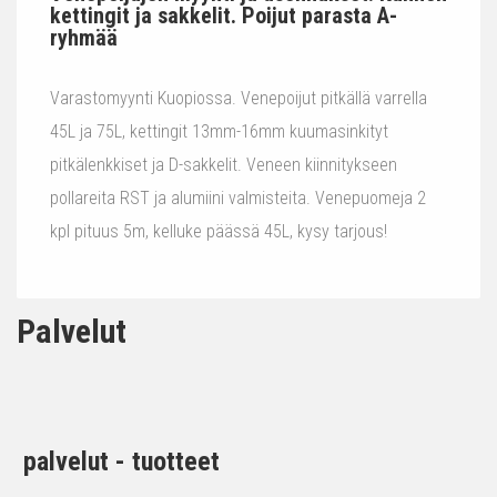
kettingit ja sakkelit. Poijut parasta A-
ryhmää
Varastomyynti Kuopiossa. Venepoijut pitkällä varrella
45L ja 75L, kettingit 13mm-16mm kuumasinkityt
pitkälenkkiset ja D-sakkelit. Veneen kiinnitykseen
pollareita RST ja alumiini valmisteita. Venepuomeja 2
kpl pituus 5m, kelluke päässä 45L, kysy tarjous!
Palvelut
palvelut - tuotteet