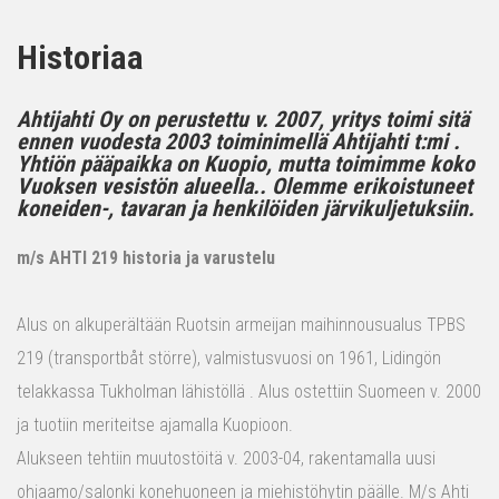
Historiaa
Ahtijahti Oy on perustettu v. 2007, yritys toimi sitä
ennen vuodesta 2003 toiminimellä Ahtijahti t:mi .
Yhtiön pääpaikka on Kuopio, mutta toimimme koko
Vuoksen vesistön alueella.. Olemme erikoistuneet
koneiden-, tavaran ja henkilöiden järvikuljetuksiin.
m/s AHTI 219 historia ja varustelu
Alus on alkuperältään Ruotsin armeijan maihinnousualus TPBS
219 (transportbåt större), valmistusvuosi on 1961, Lidingön
telakkassa Tukholman lähistöllä . Alus ostettiin Suomeen v. 2000
ja tuotiin meriteitse ajamalla Kuopioon.
Alukseen tehtiin muutostöitä v. 2003-04, rakentamalla uusi
ohjaamo/salonki konehuoneen ja miehistöhytin päälle. M/s Ahti