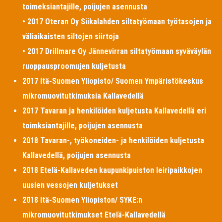
toimeksiantajille, poijujen asennusta
• 2017 Oteran Oy Siikalahden siltatyömaan työtasojen ja
väliaikaisten siltojen siirtoja
• 2017 Drillmare Oy Jännevirran siltatyömaan syväväylän
ruoppausproomujen kuljetusta
2017 Itä-Suomen Yliopisto/ Suomen Ympäristökeskus
mikromuovitutkimuksia Kallavedellä
2017 Tavaran ja henkilöiden kuljetusta Kallavedellä eri
toimksiantajille, poijujen asennusta
2018 Tavaran-, työkoneiden- ja henkilöiden kuljetusta
Kallavedellä, poijujen asennusta
2018 Etelä-Kallaveden kaupunkipuiston leiripaikkojen
uusien vessojen kuljetukset
2018 Itä-Suomen Yliopiston/ SYKE:n
mikromuovitutkimukset Etelä-Kallavedellä