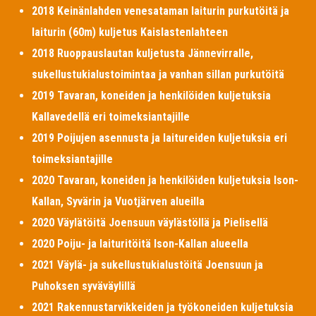
2018 Keinänlahden venesataman laiturin purkutöitä ja
laiturin (60m) kuljetus Kaislastenlahteen
2018 Ruoppauslautan kuljetusta Jännevirralle,
sukellustukialustoimintaa ja vanhan sillan purkutöitä
2019 Tavaran, koneiden ja henkilöiden kuljetuksia
Kallavedellä eri toimeksiantajille
2019 Poijujen asennusta ja laitureiden kuljetuksia eri
toimeksiantajille
2020 Tavaran, koneiden ja henkilöiden kuljetuksia Ison-
Kallan, Syvärin ja Vuotjärven alueilla
2020 Väylätöitä Joensuun väylästöllä ja Pielisellä
2020 Poiju- ja laituritöitä Ison-Kallan alueella
2021 Väylä- ja sukellustukialustöitä Joensuun ja
Puhoksen syväväylillä
2021 Rakennustarvikkeiden ja työkoneiden kuljetuksia