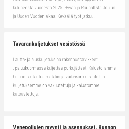
kuluneesta vuodesta 2025. Hyvää ja Rauhallista Joulun
ja Uuden Vuoden aikaa. Keväällä työt jatkuu!
Tavarankuljetukset vesistössä
Lautta- ja aluskuljetuksina rakennustarvikkeet
, paluukuormassa kuljettaa purkujätteet. Kalustollamme
helppo rantautua mataliin ja vaikeisiinkin rantoihin.
Kuljetuksemme on vakuutettuja ja kalustomme
katsastettuja.
Venepoijujen myynti ja asennukset. Kunnon