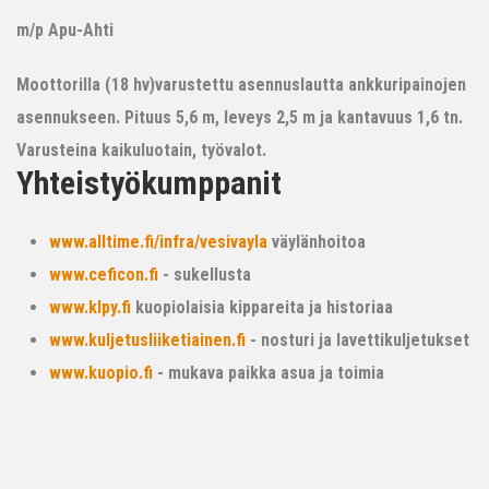
m/p Apu-Ahti
Moottorilla (18 hv)varustettu asennuslautta ankkuripainojen
asennukseen. Pituus 5,6 m, leveys 2,5 m ja kantavuus 1,6 tn.
Varusteina kaikuluotain, työvalot.
Yhteistyökumppanit
www.alltime.fi/infra/vesivayla
väylänhoitoa
www.ceficon.fi
- sukellusta
www.klpy.fi
kuopiolaisia kippareita ja historiaa
www.kuljetusliiketiainen.fi
- nosturi ja lavettikuljetukset
www.kuopio.fi
- mukava paikka asua ja toimia