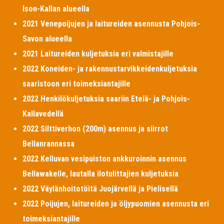
Ison-Kallan alueella
2021 Venepoijujen ja laitureiden asennusta Pohjois-
Savon alueella
2021 Laitureiden kuljetuksia eri valmistajille
2022 Koneiden- ja rakennustarvikkeidenkuljetuksia
saaristoon eri toimeksiantajille
2022 Henkilökuljetuksia saariin Etelä- ja Pohjois-
Kallavedellä
2022 Silttiverhon (200m) asennus ja siirrot
Bellanrannassa
2022 Kelluvan vesipuiston ankkuroinnin asennus
Bellawakelle, lautalla ilotulittajien kuljetuksia
2022 Väylänhoitotöitä Juojärvellä ja Pielisellä
2022 Poijujen, laitureiden ja öljypuomien asennusta eri
toimeksiantajille