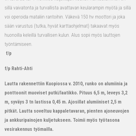
sillä vaivatonta ja turvallista avattavan keularampin myötä ja sillä
voi operoida mataliin rantoihin. Väkevä 150 hv moottori ja joka
sään varustus (tutka, hyvät karttaohjelmat) takaavat myös
huonoilla keleillä turvallisen kulun. Alus sopii myös lauttojen
työntämiseen.
f/p
f/p Rahti-Ahti
Lautta rakennettiin Kuopiossa v. 2010, runko on alumiinia ja
ponttoonit muoviset putki/laatikko. Pituus 6,5 m, leveys 3,2
m, syväys 3 tn lastissa 0,45 m. Ajosillat alumiiniset 2,5 m
pitkät. Lautta soveltuu kappaletavaran, pienten ajoneuvojen
ja ankkuripainojen kuljetukseen. Toimii myös työtasona
vesirakennus työmailla.