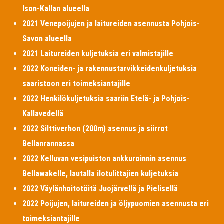
Ison-Kallan alueella
2021 Venepoijujen ja laitureiden asennusta Pohjois-
Savon alueella
2021 Laitureiden kuljetuksia eri valmistajille
2022 Koneiden- ja rakennustarvikkeidenkuljetuksia
saaristoon eri toimeksiantajille
2022 Henkilökuljetuksia saariin Etelä- ja Pohjois-
Kallavedellä
2022 Silttiverhon (200m) asennus ja siirrot
Bellanrannassa
2022 Kelluvan vesipuiston ankkuroinnin asennus
Bellawakelle, lautalla ilotulittajien kuljetuksia
2022 Väylänhoitotöitä Juojärvellä ja Pielisellä
2022 Poijujen, laitureiden ja öljypuomien asennusta eri
toimeksiantajille