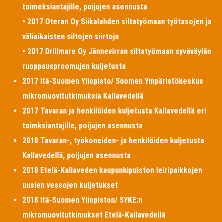
toimeksiantajille, poijujen asennusta
• 2017 Oteran Oy Siikalahden siltatyömaan työtasojen ja
väliaikaisten siltojen siirtoja
• 2017 Drillmare Oy Jännevirran siltatyömaan syväväylän
ruoppausproomujen kuljetusta
2017 Itä-Suomen Yliopisto/ Suomen Ympäristökeskus
mikromuovitutkimuksia Kallavedellä
2017 Tavaran ja henkilöiden kuljetusta Kallavedellä eri
toimksiantajille, poijujen asennusta
2018 Tavaran-, työkoneiden- ja henkilöiden kuljetusta
Kallavedellä, poijujen asennusta
2018 Etelä-Kallaveden kaupunkipuiston leiripaikkojen
uusien vessojen kuljetukset
2018 Itä-Suomen Yliopiston/ SYKE:n
mikromuovitutkimukset Etelä-Kallavedellä