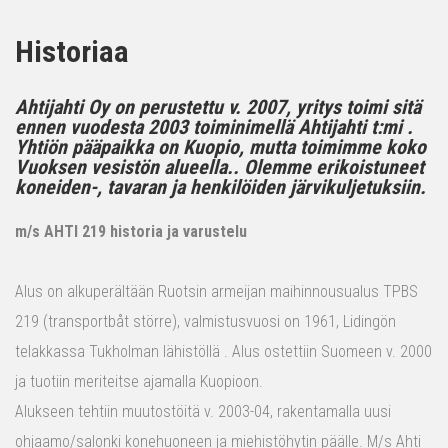
Historiaa
Ahtijahti Oy on perustettu v. 2007, yritys toimi sitä
ennen vuodesta 2003 toiminimellä Ahtijahti t:mi .
Yhtiön pääpaikka on Kuopio, mutta toimimme koko
Vuoksen vesistön alueella.. Olemme erikoistuneet
koneiden-, tavaran ja henkilöiden järvikuljetuksiin.
m/s AHTI 219 historia ja varustelu
Alus on alkuperältään Ruotsin armeijan maihinnousualus TPBS
219 (transportbåt större), valmistusvuosi on 1961, Lidingön
telakkassa Tukholman lähistöllä . Alus ostettiin Suomeen v. 2000
ja tuotiin meriteitse ajamalla Kuopioon.
Alukseen tehtiin muutostöitä v. 2003-04, rakentamalla uusi
ohjaamo/salonki konehuoneen ja miehistöhytin päälle. M/s Ahti