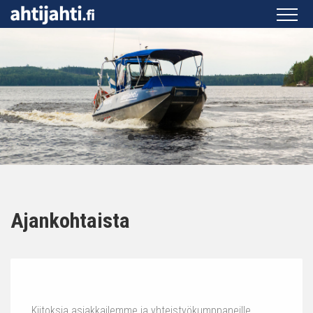
Ajankohtaista
Kiitoksia asiakkailemme ja yhteistyökumppaneille