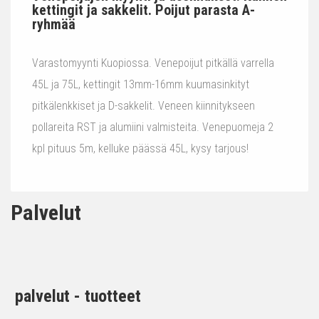
kettingit ja sakkelit. Poijut parasta A-
ryhmää
Varastomyynti Kuopiossa. Venepoijut pitkällä varrella
45L ja 75L, kettingit 13mm-16mm kuumasinkityt
pitkälenkkiset ja D-sakkelit. Veneen kiinnitykseen
pollareita RST ja alumiini valmisteita. Venepuomeja 2
kpl pituus 5m, kelluke päässä 45L, kysy tarjous!
Palvelut
palvelut - tuotteet