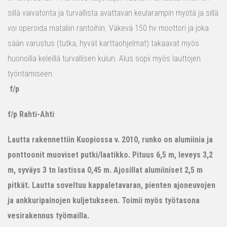
sillä vaivatonta ja turvallista avattavan keularampin myötä ja sillä
voi operoida mataliin rantoihin. Väkevä 150 hv moottori ja joka
sään varustus (tutka, hyvät karttaohjelmat) takaavat myös
huonoilla keleillä turvallisen kulun. Alus sopii myös lauttojen
työntämiseen.
f/p
f/p Rahti-Ahti
Lautta rakennettiin Kuopiossa v. 2010, runko on alumiinia ja
ponttoonit muoviset putki/laatikko. Pituus 6,5 m, leveys 3,2
m, syväys 3 tn lastissa 0,45 m. Ajosillat alumiiniset 2,5 m
pitkät. Lautta soveltuu kappaletavaran, pienten ajoneuvojen
ja ankkuripainojen kuljetukseen. Toimii myös työtasona
vesirakennus työmailla.