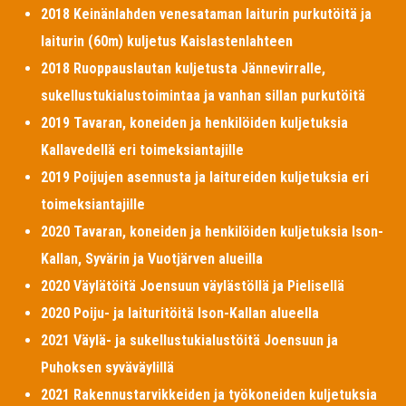
2018 Keinänlahden venesataman laiturin purkutöitä ja
laiturin (60m) kuljetus Kaislastenlahteen
2018 Ruoppauslautan kuljetusta Jännevirralle,
sukellustukialustoimintaa ja vanhan sillan purkutöitä
2019 Tavaran, koneiden ja henkilöiden kuljetuksia
Kallavedellä eri toimeksiantajille
2019 Poijujen asennusta ja laitureiden kuljetuksia eri
toimeksiantajille
2020 Tavaran, koneiden ja henkilöiden kuljetuksia Ison-
Kallan, Syvärin ja Vuotjärven alueilla
2020 Väylätöitä Joensuun väylästöllä ja Pielisellä
2020 Poiju- ja laituritöitä Ison-Kallan alueella
2021 Väylä- ja sukellustukialustöitä Joensuun ja
Puhoksen syväväylillä
2021 Rakennustarvikkeiden ja työkoneiden kuljetuksia