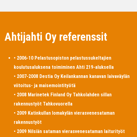
Ahtijahti Oy referenssit
• 2006-10 Pelastusopiston pelastussukeltajien
koulutusaluksena toimiminen Ahti 219-aluksella
• 2007-2008 Destia Oy Keilankannan kanavan laivaväylän
viitoitus- ja maisemointityötä
• 2008 Marinetek Finland Oy Tahkolahden sillan
rakennustyöt Tahkovuorella
• 2009 Katinkullan lomakylän vierasvenesataman
rakennustyöt
• 2009 Nilsiän sataman vierasvenesataman laiturityöt