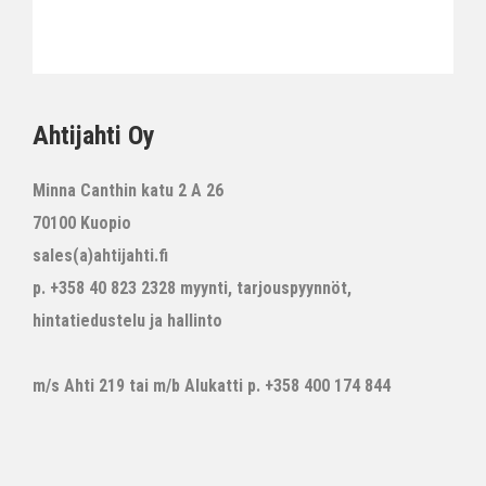
Ahtijahti Oy
Minna Canthin katu 2 A 26
70100 Kuopio
sales(a)ahtijahti.fi
p. +358 40 823 2328 myynti, tarjouspyynnöt,
hintatiedustelu ja hallinto
m/s Ahti 219 tai m/b Alukatti p. +358 400 174 844