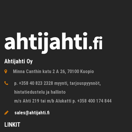
Ahtijahti Oy
Minna Canthin katu 2 A 26, 70100 Kuopio
p. +358 40 823 2328 myynti, tarjouspyynnöt,
hintatiedustelu ja hallinto
m/s Ahti 219 tai m/b Alukatti p. +358 400 174 844
sales@ahtijahti.fi
LINKIT