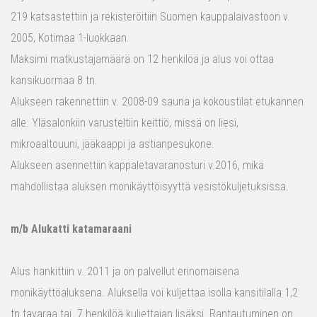
219 katsastettiin ja rekisteröitiin Suomen kauppalaivastoon v.
2005, Kotimaa 1-luokkaan.
Maksimi matkustajamäärä on 12 henkilöä ja alus voi ottaa
kansikuormaa 8 tn.
Alukseen rakennettiin v. 2008-09 sauna ja kokoustilat etukannen
alle. Yläsalonkiin varusteltiin keittiö, missä on liesi,
mikroaaltouuni, jääkaappi ja astianpesukone.
Alukseen asennettiin kappaletavaranosturi v.2016, mikä
mahdollistaa aluksen monikäyttöisyyttä vesistökuljetuksissa.
m/b Alukatti katamaraani
Alus hankittiin v. 2011 ja on palvellut erinomaisena
monikäyttöaluksena. Aluksella voi kuljettaa isolla kansitilalla 1,2
tn tavaraa tai 7 henkilöä kuljettajan lisäksi. Rantautuminen on