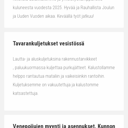
kuluneesta vuodesta 2025. Hyvää ja Rauhallista Joulun
ja Uuden Vuoden aikaa. Keväällä työt jatkuu!
Tavarankuljetukset vesistössä
Lautta- ja aluskuljetuksina rakennustarvikkeet
, paluukuormassa kuljettaa purkujätteet. Kalustollamme
helppo rantautua mataliin ja vaikeisiinkin rantoihin.
Kuljetuksemme on vakuutettuja ja kalustomme
katsastettuja.
Venepoijujen myynti ja asennukset. Kunnon