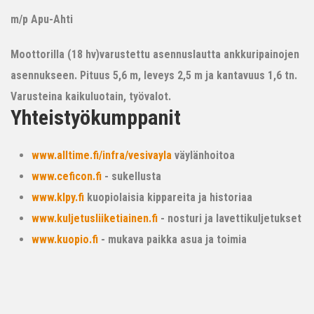
m/p Apu-Ahti
Moottorilla (18 hv)varustettu asennuslautta ankkuripainojen
asennukseen. Pituus 5,6 m, leveys 2,5 m ja kantavuus 1,6 tn.
Varusteina kaikuluotain, työvalot.
Yhteistyökumppanit
www.alltime.fi/infra/vesivayla
väylänhoitoa
www.ceficon.fi
- sukellusta
www.klpy.fi
kuopiolaisia kippareita ja historiaa
www.kuljetusliiketiainen.fi
- nosturi ja lavettikuljetukset
www.kuopio.fi
- mukava paikka asua ja toimia