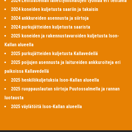
2024 Lentoaseman lähestymisvalojen työmaa eri tehtäviä
2024 koneiden kuljetusta saariin ja takaisin
2024 ankkureiden asennusta ja siirtoja
2024 purkujätteiden kuljetusta saarista
2025 koneiden ja rakennustavaroiden kuljetusta Ison-
Kallan alueella
2025 purkujätteiden kuljetusta Kallavedellä
2025 poijujen asennusta ja laitureiden ankkuroiteja eri
paikoissa Kallavedellä
2025 henkilökuljetuksia Ison-Kallan alueella
2025 ruoppauslautan siirtoja Puutossalmella ja rannan
luotausta
2025 väylätöitä Ison-Kallan alueella