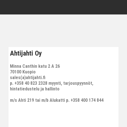
Ahtijahti Oy
Minna Canthin katu 2 A 26
70100 Kuopio
sales(a)ahtijahti.fi
p. +358 40 823 2328 myynti, tarjouspyynnöt,
hintatiedustelu ja hallinto
m/s Ahti 219 tai m/b Alukatti p. +358 400 174 844