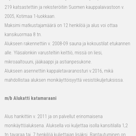
219 katsastettiin ja rekisteröitiin Suomen kauppalaivastoon v.
2005, Kotimaa 1-luokkaan.
Maksimi matkustajamäärä on 12 henkilöä ja alus voi ottaa
kansikuormaa 8 tn.
Alukseen rakennettiin v. 2008-09 sauna ja kokoustilat etukannen
alle. Yläsalonkiin varusteltiin keittiö, missä on liesi,
mikroaaltouuni, jääkaappi ja astianpesukone.
Alukseen asennettiin kappaletavaranosturi v.2016, mikä
mahdollistaa aluksen monikäyttöisyyttä vesistökuljetuksissa.
m/b Alukatti katamaraani
Alus hankittiin v. 2011 ja on palvellut erinomaisena
monikäyttöaluksena. Aluksella voi kuljettaa isolla kansitilalla 1,2
tn tavaraa tai 7 henkilöä kuljettajan lisäksi. Rantautuminen on