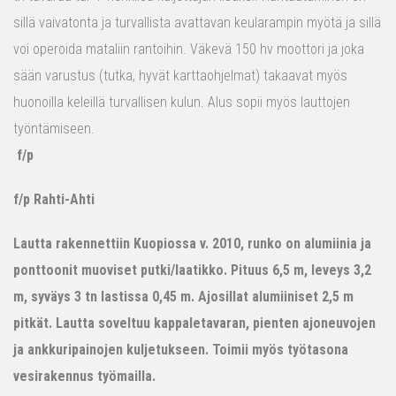
sillä vaivatonta ja turvallista avattavan keularampin myötä ja sillä
voi operoida mataliin rantoihin. Väkevä 150 hv moottori ja joka
sään varustus (tutka, hyvät karttaohjelmat) takaavat myös
huonoilla keleillä turvallisen kulun. Alus sopii myös lauttojen
työntämiseen.
f/p
f/p Rahti-Ahti
Lautta rakennettiin Kuopiossa v. 2010, runko on alumiinia ja
ponttoonit muoviset putki/laatikko. Pituus 6,5 m, leveys 3,2
m, syväys 3 tn lastissa 0,45 m. Ajosillat alumiiniset 2,5 m
pitkät. Lautta soveltuu kappaletavaran, pienten ajoneuvojen
ja ankkuripainojen kuljetukseen. Toimii myös työtasona
vesirakennus työmailla.