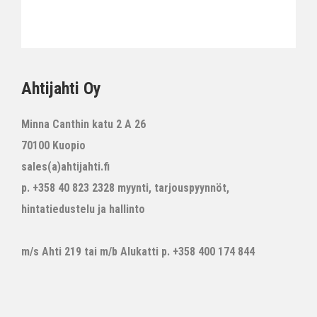
Ahtijahti Oy
Minna Canthin katu 2 A 26
70100 Kuopio
sales(a)ahtijahti.fi
p. +358 40 823 2328 myynti, tarjouspyynnöt,
hintatiedustelu ja hallinto
m/s Ahti 219 tai m/b Alukatti p. +358 400 174 844