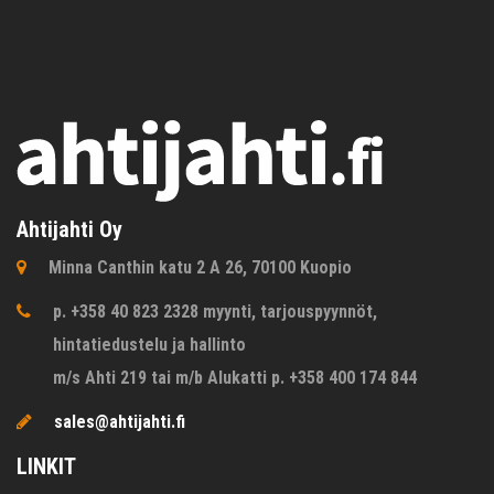
Ahtijahti Oy
Minna Canthin katu 2 A 26, 70100 Kuopio
p. +358 40 823 2328 myynti, tarjouspyynnöt,
hintatiedustelu ja hallinto
m/s Ahti 219 tai m/b Alukatti p. +358 400 174 844
sales@ahtijahti.fi
LINKIT