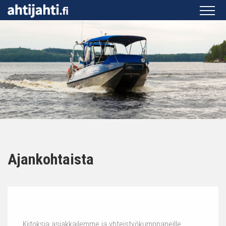
Ajankohtaista
Kiitoksia asiakkailemme ja yhteistyökumppaneille