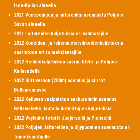
Ison-Kallan alueella
2021 Venepoijujen ja laitureiden asennusta Pohjois-
Savon alueella
2021 Laitureiden kuljetuksia eri valmistajille
2022 Koneiden- ja rakennustarvikkeidenkuljetuksia
saaristoon eri toimeksiantajille
2022 Henkilökuljetuksia saariin Etelä- ja Pohjois-
Kallavedellä
2022 Silttiverhon (200m) asennus ja siirrot
Bellanrannassa
2022 Kelluvan vesipuiston ankkuroinnin asennus
Bellawakelle, lautalla ilotulittajien kuljetuksia
2022 Väylänhoitotöitä Juojärvellä ja Pielisellä
2022 Poijujen, laitureiden ja öljypuomien asennusta eri
toimeksiantajille