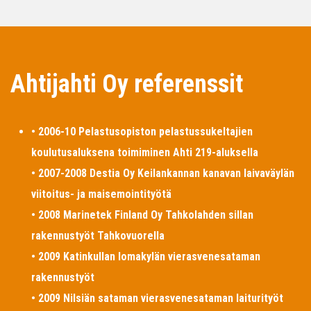
Ahtijahti Oy referenssit
• 2006-10 Pelastusopiston pelastussukeltajien
koulutusaluksena toimiminen Ahti 219-aluksella
• 2007-2008 Destia Oy Keilankannan kanavan laivaväylän
viitoitus- ja maisemointityötä
• 2008 Marinetek Finland Oy Tahkolahden sillan
rakennustyöt Tahkovuorella
• 2009 Katinkullan lomakylän vierasvenesataman
rakennustyöt
• 2009 Nilsiän sataman vierasvenesataman laiturityöt