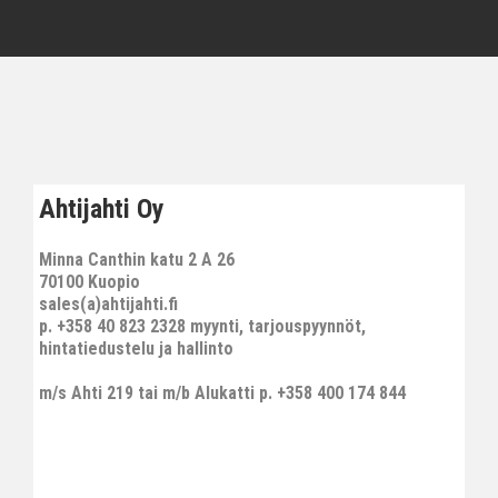
Ahtijahti Oy
Minna Canthin katu 2 A 26
70100 Kuopio
sales(a)ahtijahti.fi
p. +358 40 823 2328 myynti, tarjouspyynnöt,
hintatiedustelu ja hallinto
m/s Ahti 219 tai m/b Alukatti p. +358 400 174 844