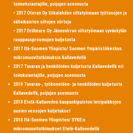
toimeksiantajille, poijujen asennusta
• 2017 Oteran Oy Siikalahden siltatyömaan työtasojen ja
väliaikaisten siltojen siirtoja
• 2017 Drillmare Oy Jännevirran siltatyömaan syväväylän
ruoppausproomujen kuljetusta
2017 Itä-Suomen Yliopisto/ Suomen Ympäristökeskus
mikromuovitutkimuksia Kallavedellä
2017 Tavaran ja henkilöiden kuljetusta Kallavedellä eri
toimksiantajille, poijujen asennusta
2018 Tavaran-, työkoneiden- ja henkilöiden kuljetusta
Kallavedellä, poijujen asennusta
2018 Etelä-Kallaveden kaupunkipuiston leiripaikkojen
uusien vessojen kuljetukset
2018 Itä-Suomen Yliopiston/ SYKE:n
mikromuovitutkimukset Etelä-Kallavedellä