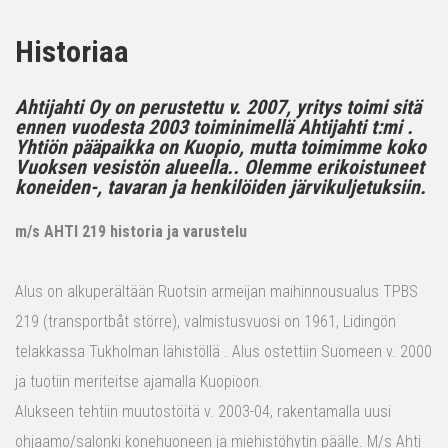
Historiaa
Ahtijahti Oy on perustettu v. 2007, yritys toimi sitä
ennen vuodesta 2003 toiminimellä Ahtijahti t:mi .
Yhtiön pääpaikka on Kuopio, mutta toimimme koko
Vuoksen vesistön alueella.. Olemme erikoistuneet
koneiden-, tavaran ja henkilöiden järvikuljetuksiin.
m/s AHTI 219 historia ja varustelu
Alus on alkuperältään Ruotsin armeijan maihinnousualus TPBS
219 (transportbåt större), valmistusvuosi on 1961, Lidingön
telakkassa Tukholman lähistöllä . Alus ostettiin Suomeen v. 2000
ja tuotiin meriteitse ajamalla Kuopioon.
Alukseen tehtiin muutostöitä v. 2003-04, rakentamalla uusi
ohjaamo/salonki konehuoneen ja miehistöhytin päälle. M/s Ahti