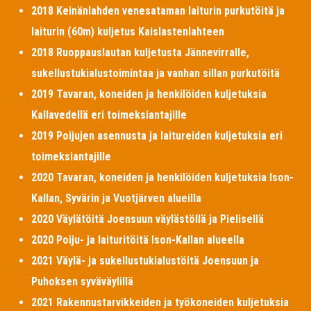
2018 Keinänlahden venesataman laiturin purkutöitä ja
laiturin (60m) kuljetus Kaislastenlahteen
2018 Ruoppauslautan kuljetusta Jännevirralle,
sukellustukialustoimintaa ja vanhan sillan purkutöitä
2019 Tavaran, koneiden ja henkilöiden kuljetuksia
Kallavedellä eri toimeksiantajille
2019 Poijujen asennusta ja laitureiden kuljetuksia eri
toimeksiantajille
2020 Tavaran, koneiden ja henkilöiden kuljetuksia Ison-
Kallan, Syvärin ja Vuotjärven alueilla
2020 Väylätöitä Joensuun väylästöllä ja Pielisellä
2020 Poiju- ja laituritöitä Ison-Kallan alueella
2021 Väylä- ja sukellustukialustöitä Joensuun ja
Puhoksen syväväylillä
2021 Rakennustarvikkeiden ja työkoneiden kuljetuksia