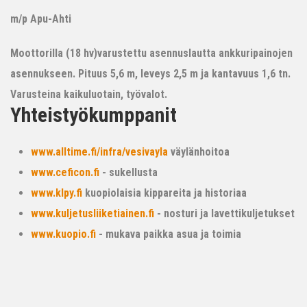
m/p Apu-Ahti
Moottorilla (18 hv)varustettu asennuslautta ankkuripainojen
asennukseen. Pituus 5,6 m, leveys 2,5 m ja kantavuus 1,6 tn.
Varusteina kaikuluotain, työvalot.
Yhteistyökumppanit
www.alltime.fi/infra/vesivayla
väylänhoitoa
www.ceficon.fi
- sukellusta
www.klpy.fi
kuopiolaisia kippareita ja historiaa
www.kuljetusliiketiainen.fi
- nosturi ja lavettikuljetukset
www.kuopio.fi
- mukava paikka asua ja toimia