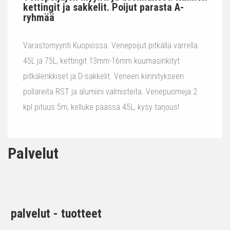
kettingit ja sakkelit. Poijut parasta A-
ryhmää
Varastomyynti Kuopiossa. Venepoijut pitkällä varrella
45L ja 75L, kettingit 13mm-16mm kuumasinkityt
pitkälenkkiset ja D-sakkelit. Veneen kiinnitykseen
pollareita RST ja alumiini valmisteita. Venepuomeja 2
kpl pituus 5m, kelluke päässä 45L, kysy tarjous!
Palvelut
palvelut - tuotteet