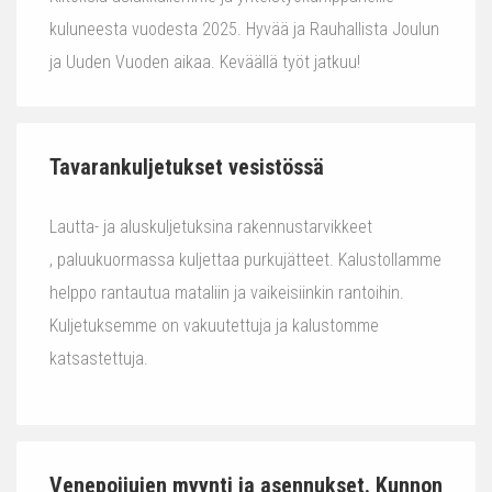
kuluneesta vuodesta 2025. Hyvää ja Rauhallista Joulun
ja Uuden Vuoden aikaa. Keväällä työt jatkuu!
Tavarankuljetukset vesistössä
Lautta- ja aluskuljetuksina rakennustarvikkeet
, paluukuormassa kuljettaa purkujätteet. Kalustollamme
helppo rantautua mataliin ja vaikeisiinkin rantoihin.
Kuljetuksemme on vakuutettuja ja kalustomme
katsastettuja.
Venepoijujen myynti ja asennukset. Kunnon