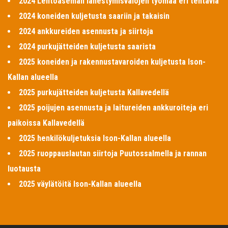
2024 Lentoaseman lähestymisvalojen työmaa eri tehtäviä
2024 koneiden kuljetusta saariin ja takaisin
2024 ankkureiden asennusta ja siirtoja
2024 purkujätteiden kuljetusta saarista
2025 koneiden ja rakennustavaroiden kuljetusta Ison-
Kallan alueella
2025 purkujätteiden kuljetusta Kallavedellä
2025 poijujen asennusta ja laitureiden ankkuroiteja eri
paikoissa Kallavedellä
2025 henkilökuljetuksia Ison-Kallan alueella
2025 ruoppauslautan siirtoja Puutossalmella ja rannan
luotausta
2025 väylätöitä Ison-Kallan alueella