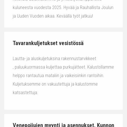
kuluneesta vuodesta 2025. Hyvää ja Rauhallista Joulun
ja Uuden Vuoden aikaa. Keväällä työt jatkuu!
Tavarankuljetukset vesistössä
Lautta- ja aluskuljetuksina rakennustarvikkeet
, paluukuormassa kuljettaa purkujätteet. Kalustollamme
helppo rantautua mataliin ja vaikeisiinkin rantoihin.
Kuljetuksemme on vakuutettuja ja kalustomme
katsastettuja.
Venepoijujen myynti ja asennukset. Kunnon