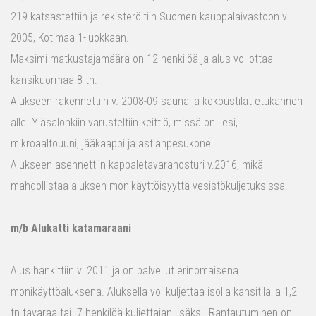
219 katsastettiin ja rekisteröitiin Suomen kauppalaivastoon v.
2005, Kotimaa 1-luokkaan.
Maksimi matkustajamäärä on 12 henkilöä ja alus voi ottaa
kansikuormaa 8 tn.
Alukseen rakennettiin v. 2008-09 sauna ja kokoustilat etukannen
alle. Yläsalonkiin varusteltiin keittiö, missä on liesi,
mikroaaltouuni, jääkaappi ja astianpesukone.
Alukseen asennettiin kappaletavaranosturi v.2016, mikä
mahdollistaa aluksen monikäyttöisyyttä vesistökuljetuksissa.
m/b Alukatti katamaraani
Alus hankittiin v. 2011 ja on palvellut erinomaisena
monikäyttöaluksena. Aluksella voi kuljettaa isolla kansitilalla 1,2
tn tavaraa tai 7 henkilöä kuljettajan lisäksi. Rantautuminen on