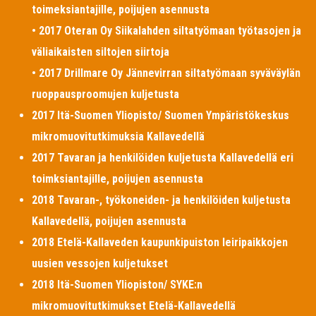
toimeksiantajille, poijujen asennusta
• 2017 Oteran Oy Siikalahden siltatyömaan työtasojen ja
väliaikaisten siltojen siirtoja
• 2017 Drillmare Oy Jännevirran siltatyömaan syväväylän
ruoppausproomujen kuljetusta
2017 Itä-Suomen Yliopisto/ Suomen Ympäristökeskus
mikromuovitutkimuksia Kallavedellä
2017 Tavaran ja henkilöiden kuljetusta Kallavedellä eri
toimksiantajille, poijujen asennusta
2018 Tavaran-, työkoneiden- ja henkilöiden kuljetusta
Kallavedellä, poijujen asennusta
2018 Etelä-Kallaveden kaupunkipuiston leiripaikkojen
uusien vessojen kuljetukset
2018 Itä-Suomen Yliopiston/ SYKE:n
mikromuovitutkimukset Etelä-Kallavedellä