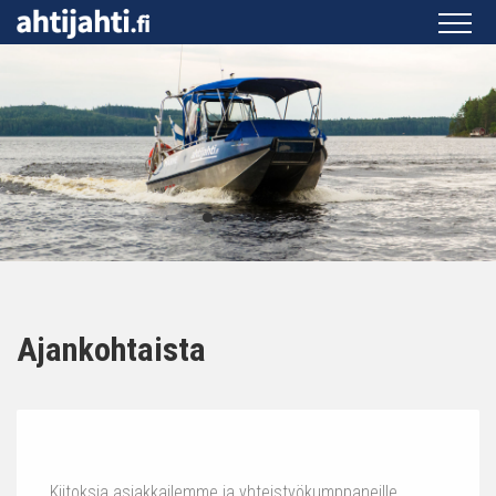
Ajankohtaista
Kiitoksia asiakkailemme ja yhteistyökumppaneille