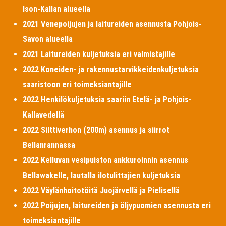
Ison-Kallan alueella
2021 Venepoijujen ja laitureiden asennusta Pohjois-
Savon alueella
2021 Laitureiden kuljetuksia eri valmistajille
2022 Koneiden- ja rakennustarvikkeidenkuljetuksia
saaristoon eri toimeksiantajille
2022 Henkilökuljetuksia saariin Etelä- ja Pohjois-
Kallavedellä
2022 Silttiverhon (200m) asennus ja siirrot
Bellanrannassa
2022 Kelluvan vesipuiston ankkuroinnin asennus
Bellawakelle, lautalla ilotulittajien kuljetuksia
2022 Väylänhoitotöitä Juojärvellä ja Pielisellä
2022 Poijujen, laitureiden ja öljypuomien asennusta eri
toimeksiantajille