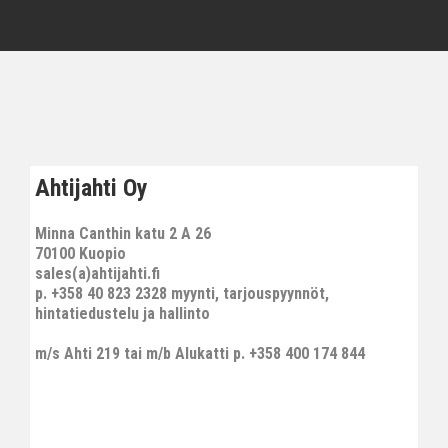
Ahtijahti Oy
Minna Canthin katu 2 A 26
70100 Kuopio
sales(a)ahtijahti.fi
p. +358 40 823 2328 myynti, tarjouspyynnöt,
hintatiedustelu ja hallinto
m/s Ahti 219 tai m/b Alukatti p. +358 400 174 844