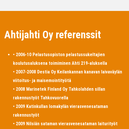
Ahtijahti Oy referenssit
• 2006-10 Pelastusopiston pelastussukeltajien
koulutusaluksena toimiminen Ahti 219-aluksella
• 2007-2008 Destia Oy Keilankannan kanavan laivaväylän
viitoitus- ja maisemointityötä
• 2008 Marinetek Finland Oy Tahkolahden sillan
rakennustyöt Tahkovuorella
• 2009 Katinkullan lomakylän vierasvenesataman
rakennustyöt
• 2009 Nilsiän sataman vierasvenesataman laiturityöt