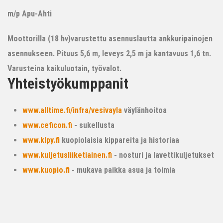
m/p Apu-Ahti
Moottorilla (18 hv)varustettu asennuslautta ankkuripainojen
asennukseen. Pituus 5,6 m, leveys 2,5 m ja kantavuus 1,6 tn.
Varusteina kaikuluotain, työvalot.
Yhteistyökumppanit
www.alltime.fi/infra/vesivayla
väylänhoitoa
www.ceficon.fi
- sukellusta
www.klpy.fi
kuopiolaisia kippareita ja historiaa
www.kuljetusliiketiainen.fi
- nosturi ja lavettikuljetukset
www.kuopio.fi
- mukava paikka asua ja toimia