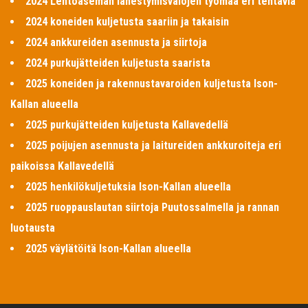
2024 Lentoaseman lähestymisvalojen työmaa eri tehtäviä
2024 koneiden kuljetusta saariin ja takaisin
2024 ankkureiden asennusta ja siirtoja
2024 purkujätteiden kuljetusta saarista
2025 koneiden ja rakennustavaroiden kuljetusta Ison-
Kallan alueella
2025 purkujätteiden kuljetusta Kallavedellä
2025 poijujen asennusta ja laitureiden ankkuroiteja eri
paikoissa Kallavedellä
2025 henkilökuljetuksia Ison-Kallan alueella
2025 ruoppauslautan siirtoja Puutossalmella ja rannan
luotausta
2025 väylätöitä Ison-Kallan alueella