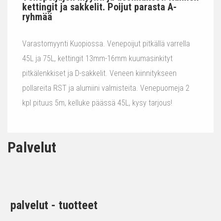
kettingit ja sakkelit. Poijut parasta A-
ryhmää
Varastomyynti Kuopiossa. Venepoijut pitkällä varrella
45L ja 75L, kettingit 13mm-16mm kuumasinkityt
pitkälenkkiset ja D-sakkelit. Veneen kiinnitykseen
pollareita RST ja alumiini valmisteita. Venepuomeja 2
kpl pituus 5m, kelluke päässä 45L, kysy tarjous!
Palvelut
palvelut - tuotteet