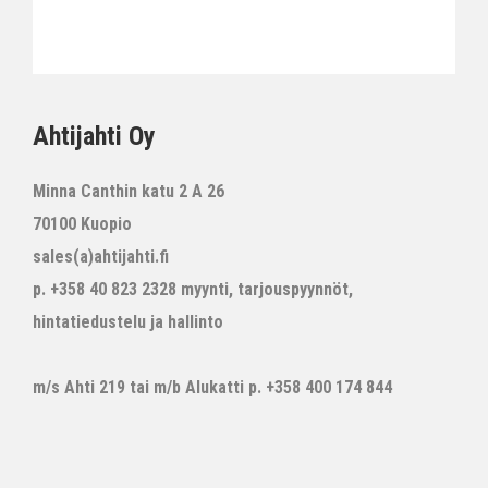
Ahtijahti Oy
Minna Canthin katu 2 A 26
70100 Kuopio
sales(a)ahtijahti.fi
p. +358 40 823 2328 myynti, tarjouspyynnöt,
hintatiedustelu ja hallinto
m/s Ahti 219 tai m/b Alukatti p. +358 400 174 844