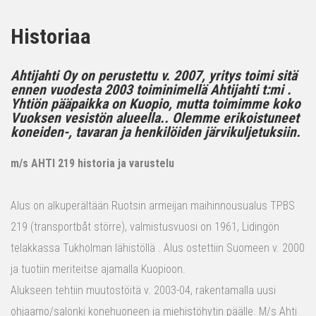
Historiaa
Ahtijahti Oy on perustettu v. 2007, yritys toimi sitä
ennen vuodesta 2003 toiminimellä Ahtijahti t:mi .
Yhtiön pääpaikka on Kuopio, mutta toimimme koko
Vuoksen vesistön alueella.. Olemme erikoistuneet
koneiden-, tavaran ja henkilöiden järvikuljetuksiin.
m/s AHTI 219 historia ja varustelu
Alus on alkuperältään Ruotsin armeijan maihinnousualus TPBS
219 (transportbåt större), valmistusvuosi on 1961, Lidingön
telakkassa Tukholman lähistöllä . Alus ostettiin Suomeen v. 2000
ja tuotiin meriteitse ajamalla Kuopioon.
Alukseen tehtiin muutostöitä v. 2003-04, rakentamalla uusi
ohjaamo/salonki konehuoneen ja miehistöhytin päälle. M/s Ahti