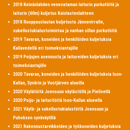
2018 Keinänlahden venesataman laiturin purkutöitä ja
laiturin (60m) kuljetus Kaislastenlahteen
2018 Ruoppauslautan kuljetusta Jännevirralle,
sukellustukialustoimintaa ja vanhan sillan purkutöitä
2019 Tavaran, koneiden ja henkilöiden kuljetuksia
Kallavedellä eri toimeksiantajille
2019 Poijujen asennusta ja laitureiden kuljetuksia eri
toimeksiantajille
2020 Tavaran, koneiden ja henkilöiden kuljetuksia Ison-
Kallan, Syvärin ja Vuotjärven alueilla
2020 Väylätöitä Joensuun väylästöllä ja Pielisellä
2020 Poiju- ja laituritöitä Ison-Kallan alueella
2021 Väylä- ja sukellustukialustöitä Joensuun ja
Puhoksen syväväylillä
2021 Rakennustarvikkeiden ja työkoneiden kuljetuksia