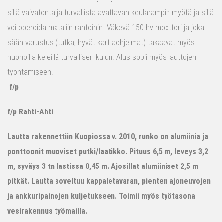
sillä vaivatonta ja turvallista avattavan keularampin myötä ja sillä
voi operoida mataliin rantoihin. Väkevä 150 hv moottori ja joka
sään varustus (tutka, hyvät karttaohjelmat) takaavat myös
huonoilla keleillä turvallisen kulun. Alus sopii myös lauttojen
työntämiseen.
f/p
f/p Rahti-Ahti
Lautta rakennettiin Kuopiossa v. 2010, runko on alumiinia ja
ponttoonit muoviset putki/laatikko. Pituus 6,5 m, leveys 3,2
m, syväys 3 tn lastissa 0,45 m. Ajosillat alumiiniset 2,5 m
pitkät. Lautta soveltuu kappaletavaran, pienten ajoneuvojen
ja ankkuripainojen kuljetukseen. Toimii myös työtasona
vesirakennus työmailla.