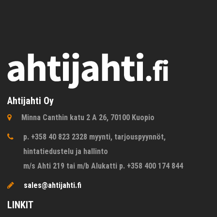
Ahtijahti Oy
Minna Canthin katu 2 A 26, 70100 Kuopio
p. +358 40 823 2328 myynti, tarjouspyynnöt,
hintatiedustelu ja hallinto
m/s Ahti 219 tai m/b Alukatti p. +358 400 174 844
sales@ahtijahti.fi
LINKIT