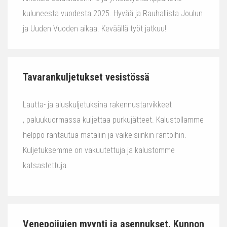
kuluneesta vuodesta 2025. Hyvää ja Rauhallista Joulun
ja Uuden Vuoden aikaa. Keväällä työt jatkuu!
Tavarankuljetukset vesistössä
Lautta- ja aluskuljetuksina rakennustarvikkeet
, paluukuormassa kuljettaa purkujätteet. Kalustollamme
helppo rantautua mataliin ja vaikeisiinkin rantoihin.
Kuljetuksemme on vakuutettuja ja kalustomme
katsastettuja.
Venepoijujen myynti ja asennukset. Kunnon