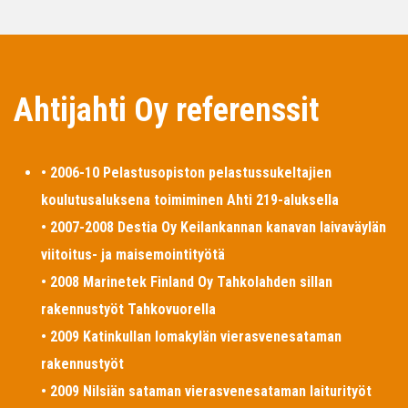
Ahtijahti Oy referenssit
• 2006-10 Pelastusopiston pelastussukeltajien
koulutusaluksena toimiminen Ahti 219-aluksella
• 2007-2008 Destia Oy Keilankannan kanavan laivaväylän
viitoitus- ja maisemointityötä
• 2008 Marinetek Finland Oy Tahkolahden sillan
rakennustyöt Tahkovuorella
• 2009 Katinkullan lomakylän vierasvenesataman
rakennustyöt
• 2009 Nilsiän sataman vierasvenesataman laiturityöt