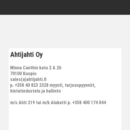
Ahtijahti Oy
Minna Canthin katu 2 A 26
70100 Kuopio
sales(a)ahtijahti.fi
p. +358 40 823 2328 myynti, tarjouspyynnöt,
hintatiedustelu ja hallinto
m/s Ahti 219 tai m/b Alukatti p. +358 400 174 844