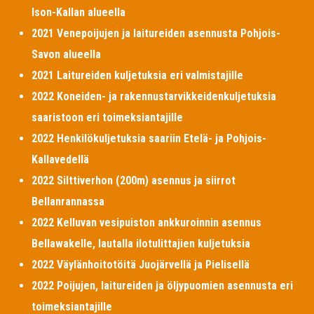
Ison-Kallan alueella
2021 Venepoijujen ja laitureiden asennusta Pohjois-
Savon alueella
2021 Laitureiden kuljetuksia eri valmistajille
2022 Koneiden- ja rakennustarvikkeidenkuljetuksia
saaristoon eri toimeksiantajille
2022 Henkilökuljetuksia saariin Etelä- ja Pohjois-
Kallavedellä
2022 Silttiverhon (200m) asennus ja siirrot
Bellanrannassa
2022 Kelluvan vesipuiston ankkuroinnin asennus
Bellawakelle, lautalla ilotulittajien kuljetuksia
2022 Väylänhoitotöitä Juojärvellä ja Pielisellä
2022 Poijujen, laitureiden ja öljypuomien asennusta eri
toimeksiantajille