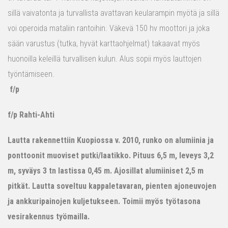
sillä vaivatonta ja turvallista avattavan keularampin myötä ja sillä
voi operoida mataliin rantoihin. Väkevä 150 hv moottori ja joka
sään varustus (tutka, hyvät karttaohjelmat) takaavat myös
huonoilla keleillä turvallisen kulun. Alus sopii myös lauttojen
työntämiseen.
f/p
f/p Rahti-Ahti
Lautta rakennettiin Kuopiossa v. 2010, runko on alumiinia ja
ponttoonit muoviset putki/laatikko. Pituus 6,5 m, leveys 3,2
m, syväys 3 tn lastissa 0,45 m. Ajosillat alumiiniset 2,5 m
pitkät. Lautta soveltuu kappaletavaran, pienten ajoneuvojen
ja ankkuripainojen kuljetukseen. Toimii myös työtasona
vesirakennus työmailla.