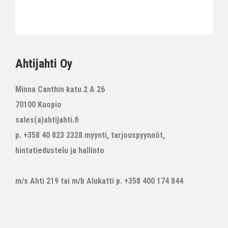
Ahtijahti Oy
Minna Canthin katu 2 A 26
70100 Kuopio
sales(a)ahtijahti.fi
p. +358 40 823 2328 myynti, tarjouspyynnöt,
hintatiedustelu ja hallinto
m/s Ahti 219 tai m/b Alukatti p. +358 400 174 844