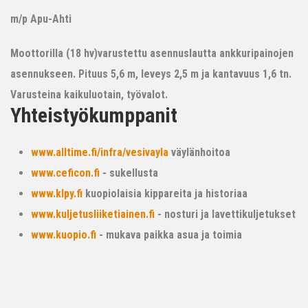
m/p Apu-Ahti
Moottorilla (18 hv)varustettu asennuslautta ankkuripainojen
asennukseen. Pituus 5,6 m, leveys 2,5 m ja kantavuus 1,6 tn.
Varusteina kaikuluotain, työvalot.
Yhteistyökumppanit
www.alltime.fi/infra/vesivayla
väylänhoitoa
www.ceficon.fi
- sukellusta
www.klpy.fi
kuopiolaisia kippareita ja historiaa
www.kuljetusliiketiainen.fi
- nosturi ja lavettikuljetukset
www.kuopio.fi
- mukava paikka asua ja toimia