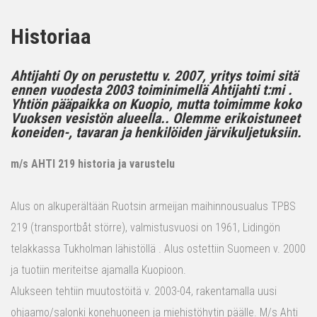
Historiaa
Ahtijahti Oy on perustettu v. 2007, yritys toimi sitä
ennen vuodesta 2003 toiminimellä Ahtijahti t:mi .
Yhtiön pääpaikka on Kuopio, mutta toimimme koko
Vuoksen vesistön alueella.. Olemme erikoistuneet
koneiden-, tavaran ja henkilöiden järvikuljetuksiin.
m/s AHTI 219 historia ja varustelu
Alus on alkuperältään Ruotsin armeijan maihinnousualus TPBS
219 (transportbåt större), valmistusvuosi on 1961, Lidingön
telakkassa Tukholman lähistöllä . Alus ostettiin Suomeen v. 2000
ja tuotiin meriteitse ajamalla Kuopioon.
Alukseen tehtiin muutostöitä v. 2003-04, rakentamalla uusi
ohjaamo/salonki konehuoneen ja miehistöhytin päälle. M/s Ahti