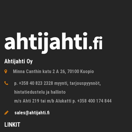
Ahtijahti Oy
Minna Canthin katu 2 A 26, 70100 Kuopio
p. +358 40 823 2328 myynti, tarjouspyynnöt,
hintatiedustelu ja hallinto
m/s Ahti 219 tai m/b Alukatti p. +358 400 174 844
sales@ahtijahti.fi
LINKIT