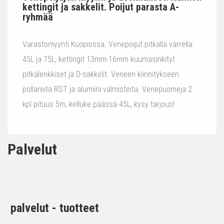
kettingit ja sakkelit. Poijut parasta A-
ryhmää
Varastomyynti Kuopiossa. Venepoijut pitkällä varrella
45L ja 75L, kettingit 13mm-16mm kuumasinkityt
pitkälenkkiset ja D-sakkelit. Veneen kiinnitykseen
pollareita RST ja alumiini valmisteita. Venepuomeja 2
kpl pituus 5m, kelluke päässä 45L, kysy tarjous!
Palvelut
palvelut - tuotteet