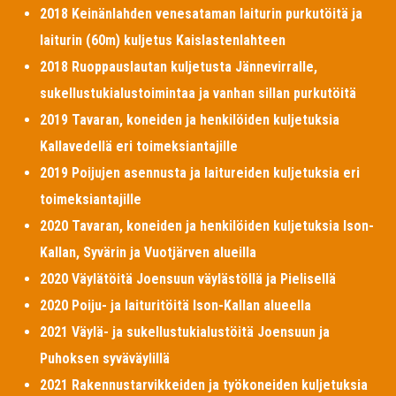
2018 Keinänlahden venesataman laiturin purkutöitä ja
laiturin (60m) kuljetus Kaislastenlahteen
2018 Ruoppauslautan kuljetusta Jännevirralle,
sukellustukialustoimintaa ja vanhan sillan purkutöitä
2019 Tavaran, koneiden ja henkilöiden kuljetuksia
Kallavedellä eri toimeksiantajille
2019 Poijujen asennusta ja laitureiden kuljetuksia eri
toimeksiantajille
2020 Tavaran, koneiden ja henkilöiden kuljetuksia Ison-
Kallan, Syvärin ja Vuotjärven alueilla
2020 Väylätöitä Joensuun väylästöllä ja Pielisellä
2020 Poiju- ja laituritöitä Ison-Kallan alueella
2021 Väylä- ja sukellustukialustöitä Joensuun ja
Puhoksen syväväylillä
2021 Rakennustarvikkeiden ja työkoneiden kuljetuksia