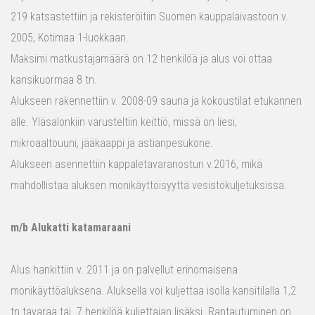
219 katsastettiin ja rekisteröitiin Suomen kauppalaivastoon v.
2005, Kotimaa 1-luokkaan.
Maksimi matkustajamäärä on 12 henkilöä ja alus voi ottaa
kansikuormaa 8 tn.
Alukseen rakennettiin v. 2008-09 sauna ja kokoustilat etukannen
alle. Yläsalonkiin varusteltiin keittiö, missä on liesi,
mikroaaltouuni, jääkaappi ja astianpesukone.
Alukseen asennettiin kappaletavaranosturi v.2016, mikä
mahdollistaa aluksen monikäyttöisyyttä vesistökuljetuksissa.
m/b Alukatti katamaraani
Alus hankittiin v. 2011 ja on palvellut erinomaisena
monikäyttöaluksena. Aluksella voi kuljettaa isolla kansitilalla 1,2
tn tavaraa tai 7 henkilöä kuljettajan lisäksi. Rantautuminen on