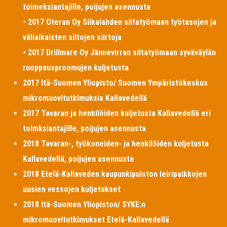
toimeksiantajille, poijujen asennusta
• 2017 Oteran Oy Siikalahden siltatyömaan työtasojen ja
väliaikaisten siltojen siirtoja
• 2017 Drillmare Oy Jännevirran siltatyömaan syväväylän
ruoppausproomujen kuljetusta
2017 Itä-Suomen Yliopisto/ Suomen Ympäristökeskus
mikromuovitutkimuksia Kallavedellä
2017 Tavaran ja henkilöiden kuljetusta Kallavedellä eri
toimksiantajille, poijujen asennusta
2018 Tavaran-, työkoneiden- ja henkilöiden kuljetusta
Kallavedellä, poijujen asennusta
2018 Etelä-Kallaveden kaupunkipuiston leiripaikkojen
uusien vessojen kuljetukset
2018 Itä-Suomen Yliopiston/ SYKE:n
mikromuovitutkimukset Etelä-Kallavedellä