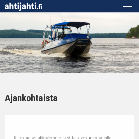
Ajankohtaista
Kiitoksia asiakkailemme ja yhteistyökumppaneille