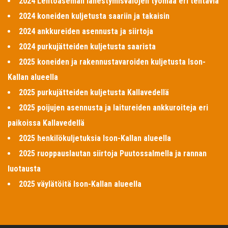
2024 Lentoaseman lähestymisvalojen työmaa eri tehtäviä
2024 koneiden kuljetusta saariin ja takaisin
2024 ankkureiden asennusta ja siirtoja
2024 purkujätteiden kuljetusta saarista
2025 koneiden ja rakennustavaroiden kuljetusta Ison-
Kallan alueella
2025 purkujätteiden kuljetusta Kallavedellä
2025 poijujen asennusta ja laitureiden ankkuroiteja eri
paikoissa Kallavedellä
2025 henkilökuljetuksia Ison-Kallan alueella
2025 ruoppauslautan siirtoja Puutossalmella ja rannan
luotausta
2025 väylätöitä Ison-Kallan alueella