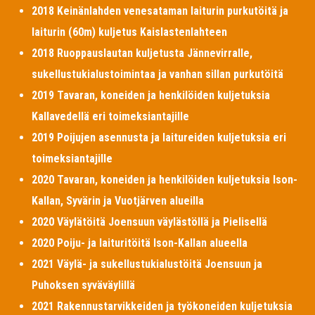
2018 Keinänlahden venesataman laiturin purkutöitä ja
laiturin (60m) kuljetus Kaislastenlahteen
2018 Ruoppauslautan kuljetusta Jännevirralle,
sukellustukialustoimintaa ja vanhan sillan purkutöitä
2019 Tavaran, koneiden ja henkilöiden kuljetuksia
Kallavedellä eri toimeksiantajille
2019 Poijujen asennusta ja laitureiden kuljetuksia eri
toimeksiantajille
2020 Tavaran, koneiden ja henkilöiden kuljetuksia Ison-
Kallan, Syvärin ja Vuotjärven alueilla
2020 Väylätöitä Joensuun väylästöllä ja Pielisellä
2020 Poiju- ja laituritöitä Ison-Kallan alueella
2021 Väylä- ja sukellustukialustöitä Joensuun ja
Puhoksen syväväylillä
2021 Rakennustarvikkeiden ja työkoneiden kuljetuksia