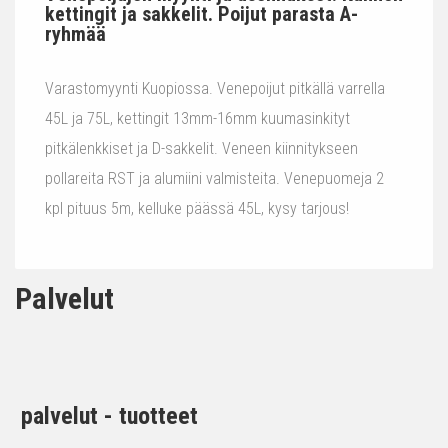
kettingit ja sakkelit. Poijut parasta A-
ryhmää
Varastomyynti Kuopiossa. Venepoijut pitkällä varrella
45L ja 75L, kettingit 13mm-16mm kuumasinkityt
pitkälenkkiset ja D-sakkelit. Veneen kiinnitykseen
pollareita RST ja alumiini valmisteita. Venepuomeja 2
kpl pituus 5m, kelluke päässä 45L, kysy tarjous!
Palvelut
palvelut - tuotteet