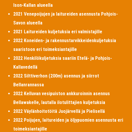
Ison-Kallan alueella
2021 Venepoijujen ja laitureiden asennusta Pohjois-
Savon alueella
2021 Laitureiden kuljetuksia eri valmistajille
2022 Koneiden- ja rakennustarvikkeidenkuljetuksia
saaristoon eri toimeksiantajille
2022 Henkilökuljetuksia saariin Etelä- ja Pohjois-
Kallavedellä
2022 Silttiverhon (200m) asennus ja siirrot
Bellanrannassa
2022 Kelluvan vesipuiston ankkuroinnin asennus
Bellawakelle, lautalla ilotulittajien kuljetuksia
2022 Väylänhoitotöitä Juojärvellä ja Pielisellä
2022 Poijujen, laitureiden ja öljypuomien asennusta eri
toimeksiantajille