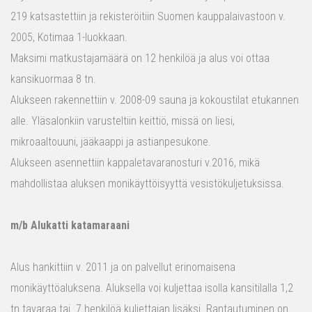
219 katsastettiin ja rekisteröitiin Suomen kauppalaivastoon v.
2005, Kotimaa 1-luokkaan.
Maksimi matkustajamäärä on 12 henkilöä ja alus voi ottaa
kansikuormaa 8 tn.
Alukseen rakennettiin v. 2008-09 sauna ja kokoustilat etukannen
alle. Yläsalonkiin varusteltiin keittiö, missä on liesi,
mikroaaltouuni, jääkaappi ja astianpesukone.
Alukseen asennettiin kappaletavaranosturi v.2016, mikä
mahdollistaa aluksen monikäyttöisyyttä vesistökuljetuksissa.
m/b Alukatti katamaraani
Alus hankittiin v. 2011 ja on palvellut erinomaisena
monikäyttöaluksena. Aluksella voi kuljettaa isolla kansitilalla 1,2
tn tavaraa tai 7 henkilöä kuljettajan lisäksi. Rantautuminen on