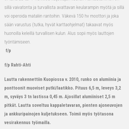
sillä vaivatonta ja turvallista avattavan keularampin myötä ja sillä
voi operoida mataliin rantoihin. Väkevä 150 hv moottori ja joka
sään varustus (tutka, hyvät karttaohjelmat) takaavat myös
huonoilla keleillä turvallisen kulun. Alus sopii myös lauttojen
työntämiseen.
f/p
f/p Rahti-Ahti
Lautta rakennettiin Kuopiossa v. 2010, runko on alumiinia ja
ponttoonit muoviset putki/laatikko. Pituus 6,5 m, leveys 3,2
m, syväys 3 tn lastissa 0,45 m. Ajosillat alumiiniset 2,5 m
pitkät. Lautta soveltuu kappaletavaran, pienten ajoneuvojen
ja ankkuripainojen kuljetukseen. Toimii myös työtasona
vesirakennus työmailla.