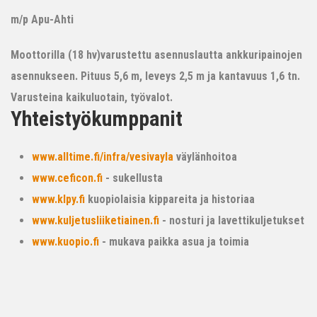
m/p Apu-Ahti
Moottorilla (18 hv)varustettu asennuslautta ankkuripainojen
asennukseen. Pituus 5,6 m, leveys 2,5 m ja kantavuus 1,6 tn.
Varusteina kaikuluotain, työvalot.
Yhteistyökumppanit
www.alltime.fi/infra/vesivayla
väylänhoitoa
www.ceficon.fi
- sukellusta
www.klpy.fi
kuopiolaisia kippareita ja historiaa
www.kuljetusliiketiainen.fi
- nosturi ja lavettikuljetukset
www.kuopio.fi
- mukava paikka asua ja toimia