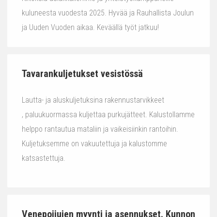
kuluneesta vuodesta 2025. Hyvää ja Rauhallista Joulun
ja Uuden Vuoden aikaa. Keväällä työt jatkuu!
Tavarankuljetukset vesistössä
Lautta- ja aluskuljetuksina rakennustarvikkeet
, paluukuormassa kuljettaa purkujätteet. Kalustollamme
helppo rantautua mataliin ja vaikeisiinkin rantoihin.
Kuljetuksemme on vakuutettuja ja kalustomme
katsastettuja.
Venepoijujen myynti ja asennukset. Kunnon