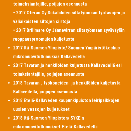
toimeksiantajille, poijujen asennusta
• 2017 Oteran Oy Siikalahden siltatyömaan työtasojen ja
väliaikaisten siltojen siirtoja
• 2017 Drillmare Oy Jännevirran siltatyömaan syväväylän
ruoppausproomujen kuljetusta
2017 Itä-Suomen Yliopisto/ Suomen Ympäristökeskus
mikromuovitutkimuksia Kallavedellä
2017 Tavaran ja henkilöiden kuljetusta Kallavedellä eri
toimksiantajille, poijujen asennusta
2018 Tavaran-, työkoneiden- ja henkilöiden kuljetusta
Kallavedellä, poijujen asennusta
2018 Etelä-Kallaveden kaupunkipuiston leiripaikkojen
uusien vessojen kuljetukset
2018 Itä-Suomen Yliopiston/ SYKE:n
mikromuovitutkimukset Etelä-Kallavedellä