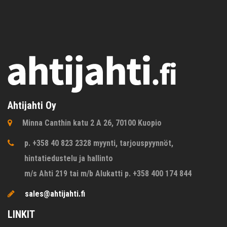
Ahtijahti Oy
Minna Canthin katu 2 A 26, 70100 Kuopio
p. +358 40 823 2328 myynti, tarjouspyynnöt,
hintatiedustelu ja hallinto
m/s Ahti 219 tai m/b Alukatti p. +358 400 174 844
sales@ahtijahti.fi
LINKIT