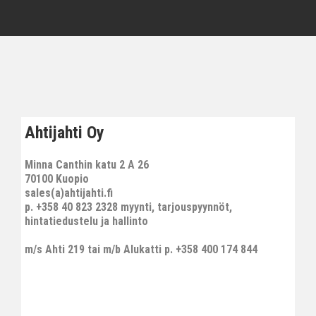
Ahtijahti Oy
Minna Canthin katu 2 A 26
70100 Kuopio
sales(a)ahtijahti.fi
p. +358 40 823 2328 myynti, tarjouspyynnöt,
hintatiedustelu ja hallinto
m/s Ahti 219 tai m/b Alukatti p. +358 400 174 844