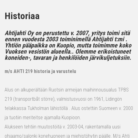
Historiaa
Ahtijahti Oy on perustettu v. 2007, yritys toimi sitä
ennen vuodesta 2003 toiminimellä Ahtijahti t:mi .
Yhtiön pääpaikka on Kuopio, mutta toimimme koko
Vuoksen vesistön alueella.. Olemme erikoistuneet
koneiden-, tavaran ja henkilöiden järvikuljetuksiin.
m/s AHTI 219 historia ja varustelu
Alus on alkuperältään Ruotsin armeijan maihinnousualus TPBS
219 (transportbåt större), valmistusvuosi on 1961, Lidingön
telakkassa Tukholman lähistöllä . Alus ostettiin Suomeen v. 2000
ja tuotiin meriteitse ajamalla Kuopioon.
Alukseen tehtiin muutostöitä v. 2003-04, rakentamalla uusi
ohjaamo/salonki konehuoneen ja miehistöhytin päälle. M/s Ahti