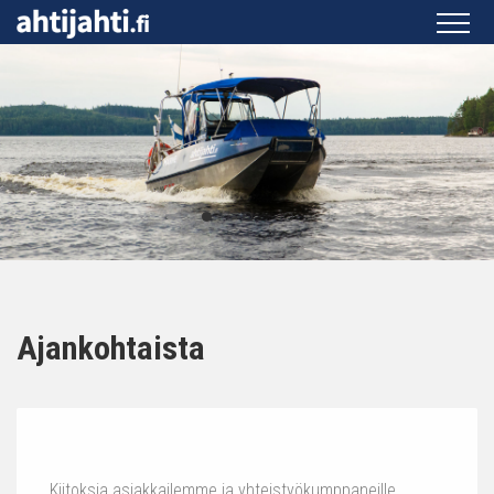
Ajankohtaista
Kiitoksia asiakkailemme ja yhteistyökumppaneille