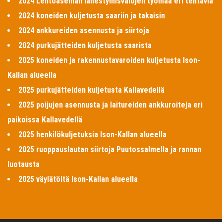
2024 Lentoaseman lähestymisvalojen työmaa eri tehtäviä
2024 koneiden kuljetusta saariin ja takaisin
2024 ankkureiden asennusta ja siirtoja
2024 purkujätteiden kuljetusta saarista
2025 koneiden ja rakennustavaroiden kuljetusta Ison-
Kallan alueella
2025 purkujätteiden kuljetusta Kallavedellä
2025 poijujen asennusta ja laitureiden ankkuroiteja eri
paikoissa Kallavedellä
2025 henkilökuljetuksia Ison-Kallan alueella
2025 ruoppauslautan siirtoja Puutossalmella ja rannan
luotausta
2025 väylätöitä Ison-Kallan alueella