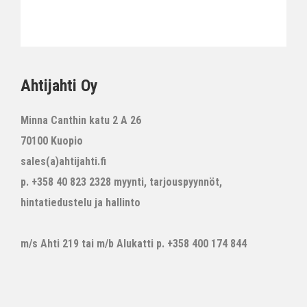
Ahtijahti Oy
Minna Canthin katu 2 A 26
70100 Kuopio
sales(a)ahtijahti.fi
p. +358 40 823 2328 myynti, tarjouspyynnöt,
hintatiedustelu ja hallinto
m/s Ahti 219 tai m/b Alukatti p. +358 400 174 844