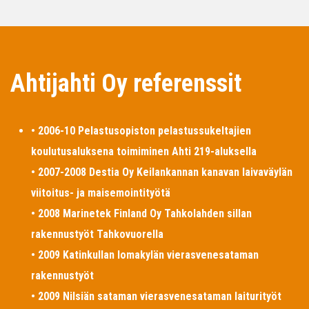
Ahtijahti Oy referenssit
• 2006-10 Pelastusopiston pelastussukeltajien
koulutusaluksena toimiminen Ahti 219-aluksella
• 2007-2008 Destia Oy Keilankannan kanavan laivaväylän
viitoitus- ja maisemointityötä
• 2008 Marinetek Finland Oy Tahkolahden sillan
rakennustyöt Tahkovuorella
• 2009 Katinkullan lomakylän vierasvenesataman
rakennustyöt
• 2009 Nilsiän sataman vierasvenesataman laiturityöt